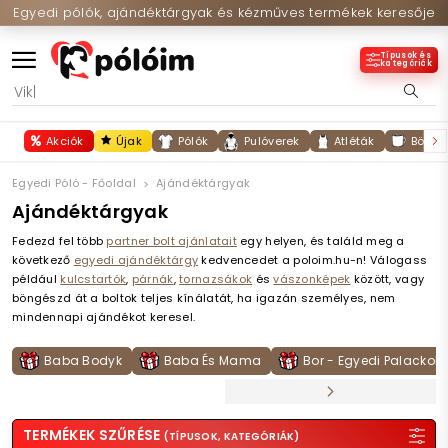
Egyedi pólók, ajándéktárgyak és kézműves termékek keresője
Típusok és
kategóriák
Akciók
Újak
Pólók
Pulóverek
Atléták
Bögré
Egyedi Póló - Főoldal
Ajándéktárgyak
Ajándéktárgyak
Fedezd fel több
partner bolt ajánlatait
egy helyen, és találd meg a
következő
egyedi ajándéktárgy
kedvencedet a poloim.hu-n! Válogass
például
kulcstartók
,
párnák
,
tornazsákok
és
vászonképek
között, vagy
böngészd át a boltok teljes kínálatát, ha igazán személyes, nem
mindennapi ajándékot keresel.
Baba Bodyk
Baba És Mama
Bor - Egyedi Palackok
TERMÉKEK SZŰRÉSE
(TÍPUSOK, KATEGÓRIÁK)