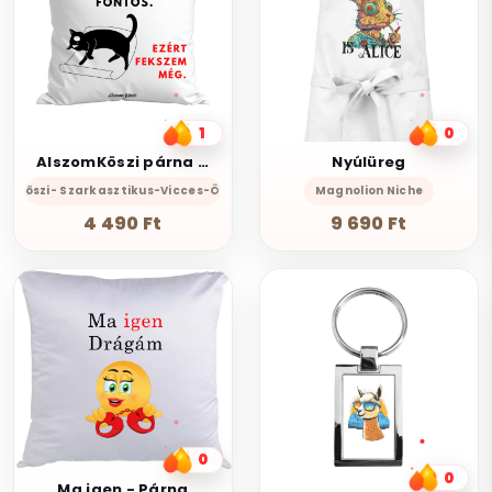
1
0
AlszomKöszi párna - A kitartás fontos-Ezért fekszem még
Nyúlüreg
omKöszi- Szarkasztikus-Vicces-Önazonos
Magnolion Niche
4 490 Ft
9 690 Ft
0
0
Ma igen - Párna