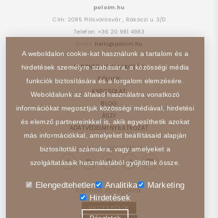
poloim.hu
Cím:
2085
Pilisvörösvár
,
Rákóczi u. 3/D
Telefon:
+36 20 981 4983
Email:
hello@poloim.hu
A weboldalon cookie-kat használunk a tartalom és a
PARTNER CSATLAKOZÁS
hirdetések személyre szabására, a közösségi média
RÓLUNK
funkciók biztosítására és a forgalom elemzésére.
KAPCSOLAT
Weboldalunk az általad használatra vonatkozó
BLOG
információkat megosztjuk közösségi médiával, hirdetési
ÁSZF
és elemző partnereinkkel is, akik egyesíthetik azokat
ADATVÉDELMI NYILATKOZAT
más információkkal, amelyeket beállításaid alapján
Kövess minket itt is:
biztosítottál számukra, vagy amelyeket a
szolgáltatásaik használatából gyűjtöttek össze.
Elengedtehetlen
Analitika
Marketing
Kiemelt kategóriák
Hirdetések
VICCES PÓLÓK