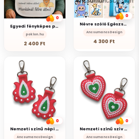
0
0
Névre szóló Egészségügyi kiskönyv borító Szerkesztő TÜRKIZKÉK alapra
Egyedi fényképes partedli - előke
AncsumancsDesign
poklon.hu
4 300 Ft
2 400 Ft
0
0
Nemzeti színű népi virág hímzett kulcstartó táskadísz karabinerrel
Nemzeti színű szív hímzett kulcstartó táskadísz karabinerrel
AncsumancsDesign
AncsumancsDesign