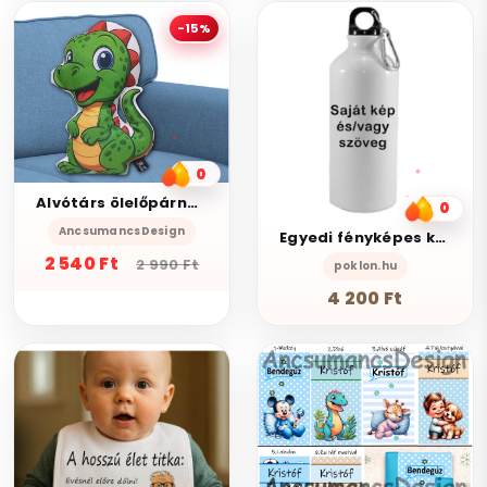
-15%
0
Alvótárs ölelőpárna kétoldalas gyermek formapárna - Dínó 25cm
0
AncsumancsDesign
Egyedi fényképes kulacs
2 540 Ft
2 990 Ft
poklon.hu
4 200 Ft