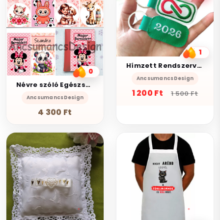
1
Hímzett Rendszerváltás 2026 kulcstartó zöld
0
AncsumancsDesign
Névre szóló Egészségügyi kiskönyv borító Szerkesztő PIROS alapra
1 200 Ft
1 500 Ft
AncsumancsDesign
4 300 Ft