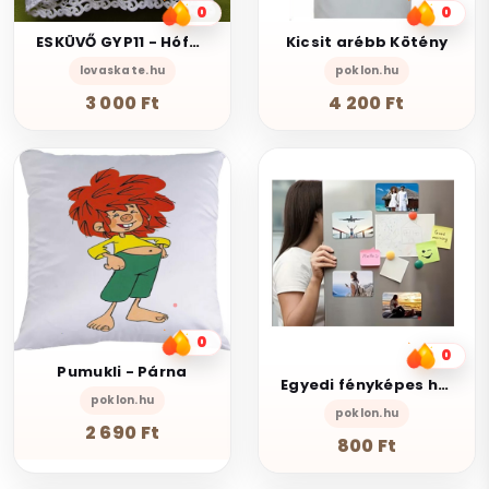
0
0
ESKÜVŐ GYP11 - Hófehér 15x15cm-es damaszt csipkés masnis gyűrűpárna
Kicsit arébb Kötény
lovaskate.hu
poklon.hu
3 000 Ft
4 200 Ft
0
0
Pumukli - Párna
Egyedi fényképes hűtőmágnes
poklon.hu
poklon.hu
2 690 Ft
800 Ft