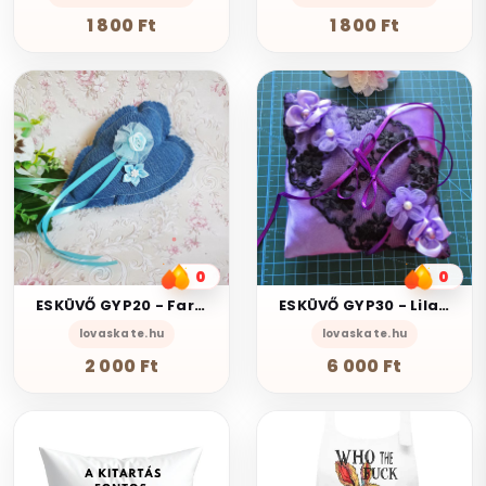
1 800 Ft
1 800 Ft
0
0
ESKÜVŐ GYP20 - Farmer szív alakú kék virágos gyűrűpárna
ESKÜVŐ GYP30 - Lila színű gyűrűpárna csipke rátéttel kb 13x13cm gót stílusban
lovaskate.hu
lovaskate.hu
2 000 Ft
6 000 Ft