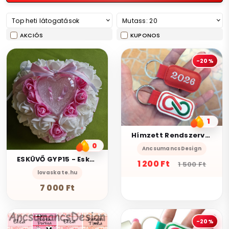
Top heti látogatások
Mutass: 20
AKCIÓS
KUPONOS
-20%
1
Hímzett Rendszerváltás 2026 kulcstartó piros
0
AncsumancsDesign
ESKÜVŐ GYP15 - Esküvői szív alakú habrózsás gyűrűpárna - rózsaszín-ekrü
1 200 Ft
1 500 Ft
lovaskate.hu
7 000 Ft
-20%