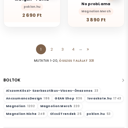
No probLama
poklon.hu
Magnolion Merch
2 690 Ft
3 890 Ft
...
1
2
3
4
MUTATVA 1-20,
ÖSSZES TALÁLAT 331
BOLTOK
AlszomKöszi- Szarkasztikus-Vicces-Önazonos
23
AncsumancsDesign
186
GEAN Shop
836
lovaskate.hu
1743
Magnolion
1202
Magnolion Merch
220
Magnolion Niche
248
OlcsóTrendek
25
poklon.hu
53