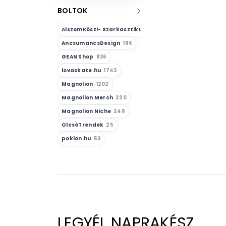
BOLTOK
AlszomKöszi- Szarkasztikus-Vicces-Önazonos
23
AncsumancsDesign
186
GEAN Shop
836
lovaskate.hu
1743
Magnolion
1202
Magnolion Merch
220
Magnolion Niche
248
OlcsóTrendek
25
poklon.hu
53
LEGYÉL NAPRAKÉSZ