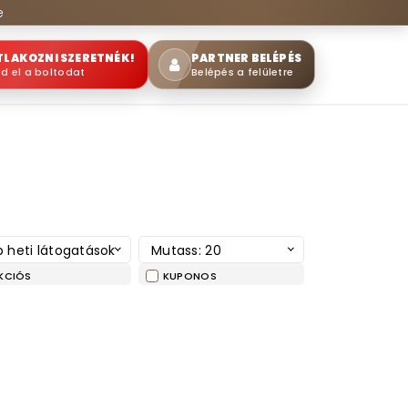
e
TLAKOZNI SZERETNÉK!
PARTNER BELÉPÉS
sd el a boltodat
Belépés a felületre
k
 heti látogatások
Mutass: 20
KCIÓS
KUPONOS