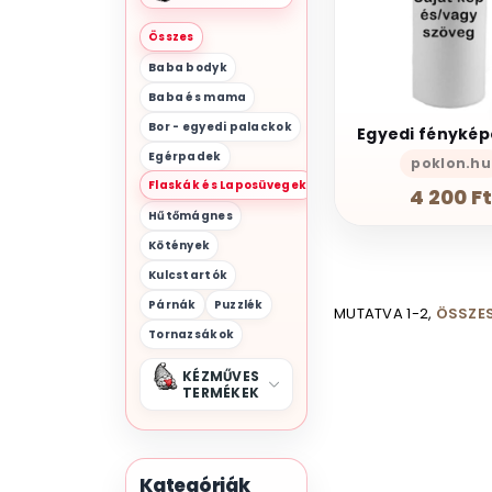
Összes
Baba bodyk
Baba és mama
Bor - egyedi palackok
Egérpadek
poklon.hu
Flaskák és Laposüvegek
4 200 F
Hűtőmágnes
Kötények
Kulcstartók
Párnák
Puzzlék
MUTATVA 1-2,
ÖSSZES
Tornazsákok
KÉZMŰVES
TERMÉKEK
Kategóriák