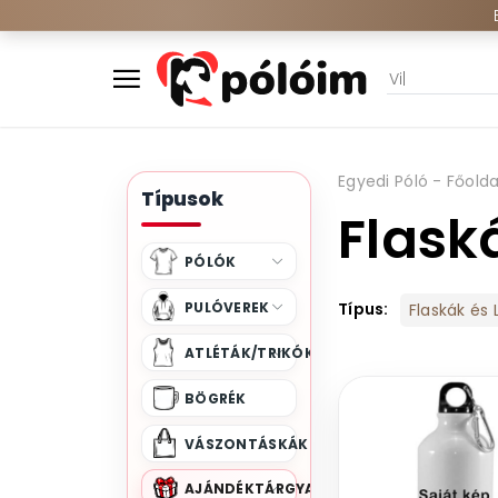
Egyedi Póló - Főolda
Típusok
Flask
PÓLÓK
PULÓVEREK
Típus:
Flaskák és
ATLÉTÁK/TRIKÓK
BÖGRÉK
VÁSZONTÁSKÁK
AJÁNDÉKTÁRGYAK