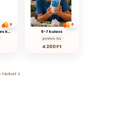
0
0
Egyedi fényképes kulacs
6-7 kulacs
poklon.hu
t
4 200 Ft
 TALÁLAT 2