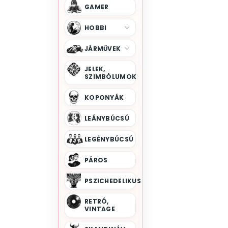
GAMER
HOBBI
JÁRMŰVEK
JELEK,
SZIMBÓLUMOK
KOPONYÁK
LEÁNYBÚCSÚ
LEGÉNYBÚCSÚ
PÁROS
PSZICHEDELIKUS
RETRÓ,
VINTAGE