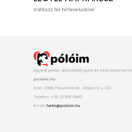
Iratkozz fel hírlevelünkre!
Egyedi pólók, ajándéktárgyak és kézműves term
poloim.hu
Cím:
2085
Pilisvörösvár
,
Rákóczi u. 3/D
Telefon:
+36 20 981 4983
Email:
hello@poloim.hu