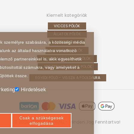
Kiemelt kategóriák
VICCES PÓLÓK
ÁLLATOK PÓLÓK
HOBBI PÓLÓK
sek személyre szabására, a közösségi média
JÁRMŰVEK PÓLÓK
alunk az általad használatra vonatkozó
FILMEK, SOROZATOK PÓLÓK
lemző partnereinkkel is, akik egyesíthetik
ABSZTRAKT, ELVONT PÓLÓK
biztosítottál számukra, vagy amelyeket a
űjtöttek össze.
EGYEDI PÓLÓ – VISSZA A FŐOLDALRA
keting
Hirdetések
Csak a szükségesek
© 2025-2026 Poloim.hu - Minden Jog Fenntartva!
elfogadása