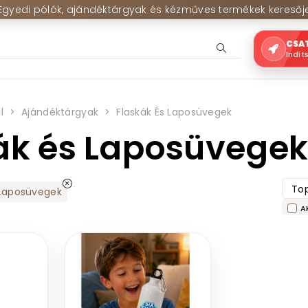
Egyedi pólók, ajándéktárgyak és kézműves termékek keresőj
CSA
Indít
l
Ajándéktárgyak
Flaskák És Laposüvegek
ák és Laposüvege
Top
 Laposüvegek
A