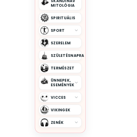
SKANDINÁV
MITOLÓGIA
SPIRITUÁLIS
SPORT
SZERELEM
SZÜLETÉSNAPRA
TERMÉSZET
ÜNNEPEK,
ESEMÉNYEK
VICCES
VIKINGEK
ZENÉK