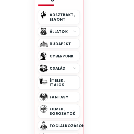
ABSZTRAKT,
ELVONT
ÁLLATOK
BUDAPEST
CYBERPUNK
CSALÁD
ÉTELEK,
ITALOK
FANTASY
FILMEK,
SOROZATOK
FOGLALKOZÁSOK