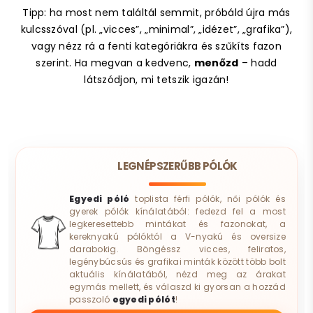
Tipp: ha most nem találtál semmit, próbáld újra más
kulcsszóval (pl. „vicces”, „minimal”, „idézet”, „grafika”),
vagy nézz rá a fenti kategóriákra és szűkíts fazon
szerint. Ha megvan a kedvenc,
menőzd
– hadd
látszódjon, mi tetszik igazán!
LEGNÉPSZERŰBB PÓLÓK
Egyedi póló
toplista férfi pólók, női pólók és
gyerek pólók kínálatából: fedezd fel a most
legkeresettebb mintákat és fazonokat, a
kereknyakú pólóktól a V-nyakú és oversize
darabokig. Böngéssz vicces, feliratos,
legénybúcsús és grafikai minták között több bolt
aktuális kínálatából, nézd meg az árakat
egymás mellett, és válaszd ki gyorsan a hozzád
passzoló
egyedi pólót
!