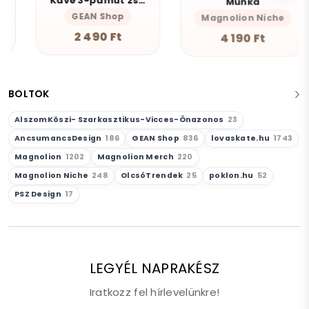
Kávé 3-pamut zsebes juta midi bevásárlótáska
Munka
GEAN Shop
Magnolion Niche
2 490 Ft
4 190 Ft
BOLTOK
AlszomKöszi- Szarkasztikus-Vicces-Önazonos
23
AncsumancsDesign
186
GEAN Shop
836
lovaskate.hu
1743
Magnolion
1202
Magnolion Merch
220
Magnolion Niche
248
OlcsóTrendek
25
poklon.hu
52
PSZ Design
17
LEGYÉL NAPRAKÉSZ
Iratkozz fel hírlevelünkre!