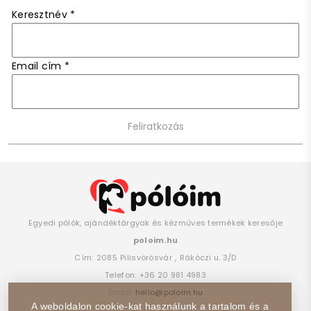
Keresztnév
*
Email cím
*
Egyedi pólók, ajándéktárgyak és kézműves termékek keresője
poloim.hu
Cím:
2085
Pilisvörösvár
,
Rákóczi u. 3/D
Telefon:
+36 20 981 4983
Email:
hello@poloim.hu
A weboldalon cookie-kat használunk a tartalom és a