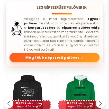
LEGNÉPSZERŰBB PULÓVEREK
Válogass a most legkeresettebb
egyedi
pulóver
minták közül: a férfi és női pulóverektől
a
kenguruzsebes
és
cipzáros pulóverekig
minden népszerű fazon megtalálható. Fedezz fel
minimal, feliratos, grafikai és vagány streetwear
dizájnokat több bolt friss kínálatából, hasonlíts
össze árakat, és válaszd ki gyorsan a hozzád
illő egyedi pulóvert!
Még több népszerű pulóver
20% kedvezmény
20% kedvezmény
Kupomkód: Nap20
Kupomkód: Nap20