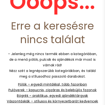
Ooops...
Erre a keresésre
nincs találat
– Jelenleg még nincs termék ebben a kategóriában,
de a menő pólók, pulcsik és ajándékok már most is
várnak rád!
Nézz szét a legnépszerűbb kategóriákban, és találd
meg a stílusodhoz passzoló darabokat.
Pólók – egyedi mintákkal, több fazonban
Pulóverek – kapucnis, cipzáras és belebújós fazonok
Bögrék – praktikus, egyedi ajándéktárgyak
Vászontáskák – stílusos és környezetbarát kedvencek