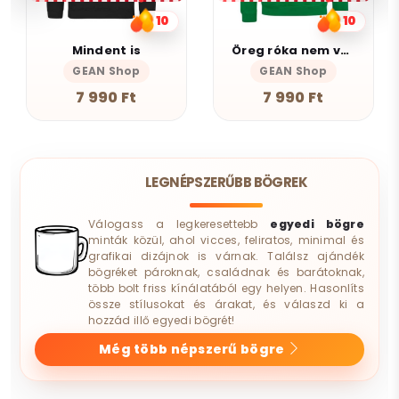
10
10
Mindent is
Öreg róka nem vén róka
GEAN Shop
GEAN Shop
7 990 Ft
7 990 Ft
LEGNÉPSZERŰBB BÖGREK
Válogass a legkeresettebb
egyedi bögre
minták közül, ahol vicces, feliratos, minimal és
grafikai dizájnok is várnak. Találsz ajándék
bögréket pároknak, családnak és barátoknak,
több bolt friss kínálatából egy helyen. Hasonlíts
össze stílusokat és árakat, és válaszd ki a
hozzád illő egyedi bögrét!
Még több népszerű bögre