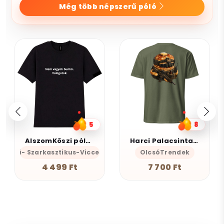
Még több népszerű póló
5
8
AlszomKöszi póló - Nem vagyok bunkó - Válogatok
Harci Palacsinta - Grafikus Unisex Póló
mKöszi- Szarkasztikus-Vicces-Önazonos
OlcsóTrendek
4 499 Ft
7 700 Ft