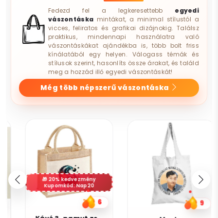
Fedezd fel a legkeresettebb
egyedi
vászontáska
mintákat, a minimal stílustól a
vicces, feliratos és grafikai dizájnokig. Találsz
praktikus, mindennapi használatra való
vászontáskákat ajándékba is, több bolt friss
kínálatából egy helyen. Válogass témák és
stílusok szerint, hasonlíts össze árakat, és találd
meg a hozzád illő egyedi vászontáskát!
Még több népszerű vászontáska
20% kedvezmény
Kupomkód: Nap20
6
9