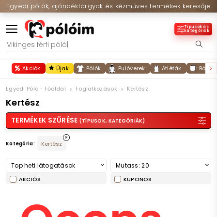
Egyedi pólók, ajándéktárgyak és kézműves termékek keresője
Típusok és
kategóriák
Akciók
Újak
Pólók
Pulóverek
Atléták
Bögré
Egyedi Póló - Főoldal
Foglalkozások
Kertész
Kertész
TERMÉKEK SZŰRÉSE
(TÍPUSOK, KATEGÓRIÁK)
Kategória:
Kertész
Top heti látogatások
Mutass: 20
AKCIÓS
KUPONOS