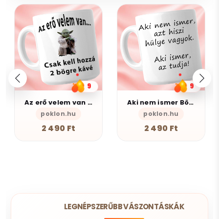
9
9
Az erő velem van - Bögre
Aki nem ismer Bögre
poklon.hu
poklon.hu
2 490 Ft
2 490 Ft
LEGNÉPSZERŰBB VÁSZONTÁSKÁK