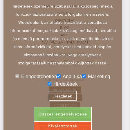
PARTNER CSATLAKOZÁS
hirdetések személyre szabására, a közösségi média
RÓLUNK
funkciók biztosítására és a forgalom elemzésére.
KAPCSOLAT
Weboldalunk az általad használatra vonatkozó
BLOG
információkat megosztjuk közösségi médiával, hirdetési
ÁSZF
és elemző partnereinkkel is, akik egyesíthetik azokat
ADATVÉDELMI NYILATKOZAT
más információkkal, amelyeket beállításaid alapján
Kövess minket itt is:
biztosítottál számukra, vagy amelyeket a
szolgáltatásaik használatából gyűjtöttek össze.
Elengedtehetlen
Analitika
Marketing
Kiemelt kategóriák
Hirdetések
VICCES PÓLÓK
Részletek
ÁLLATOK PÓLÓK
HOBBI PÓLÓK
JÁRMŰVEK PÓLÓK
Összes engedélyezése
FILMEK, SOROZATOK PÓLÓK
Kiválasztottak
ABSZTRAKT, ELVONT PÓLÓK