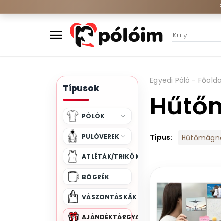
Egyedi Póló - Főolda
Típusok
Hűtő
PÓLÓK
PULÓVEREK
Típus:
Hűtőmágn
ATLÉTÁK/TRIKÓK
BÖGRÉK
VÁSZONTÁSKÁK
AJÁNDÉKTÁRGYAK