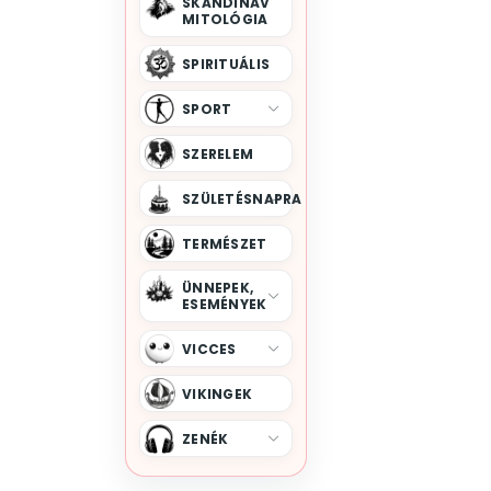
SKANDINÁV
MITOLÓGIA
SPIRITUÁLIS
SPORT
SZERELEM
SZÜLETÉSNAPRA
TERMÉSZET
ÜNNEPEK,
ESEMÉNYEK
VICCES
VIKINGEK
ZENÉK