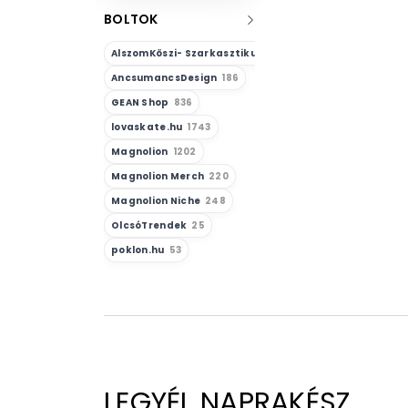
BOLTOK
AlszomKöszi- Szarkasztikus-Vicces-Önazonos
23
AncsumancsDesign
186
GEAN Shop
836
lovaskate.hu
1743
Magnolion
1202
Magnolion Merch
220
Magnolion Niche
248
OlcsóTrendek
25
poklon.hu
53
LEGYÉL NAPRAKÉSZ