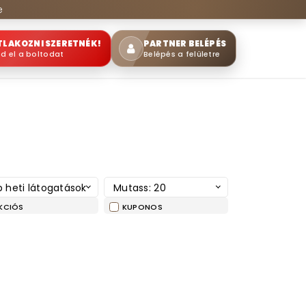
e
TLAKOZNI SZERETNÉK!
PARTNER BELÉPÉS
sd el a boltodat
Belépés a felületre
 heti látogatások
Mutass: 20
KCIÓS
KUPONOS