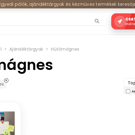
Egyedi pólók, ajándéktárgyak és kézműves termékek keresőj
CSA
Indít
l
Ajándéktárgyak
Hűtőmágnes
mágnes
Top
es
A