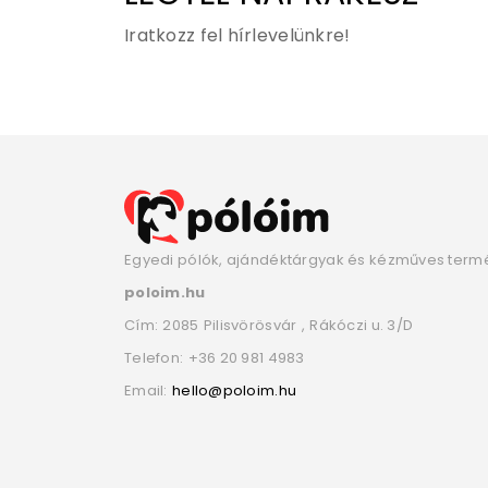
Iratkozz fel hírlevelünkre!
Egyedi pólók, ajándéktárgyak és kézműves term
poloim.hu
Cím:
2085
Pilisvörösvár
,
Rákóczi u. 3/D
Telefon:
+36 20 981 4983
Email:
hello@poloim.hu