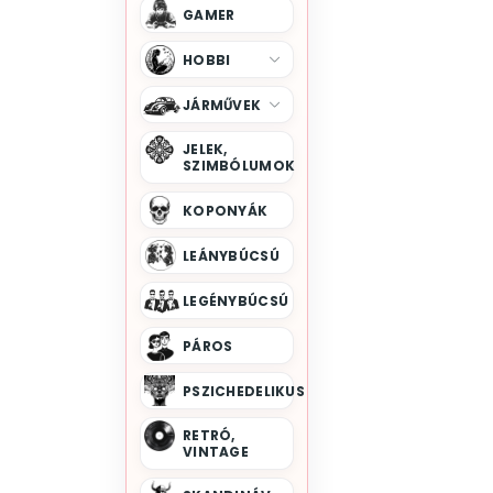
GAMER
HOBBI
JÁRMŰVEK
JELEK,
SZIMBÓLUMOK
KOPONYÁK
LEÁNYBÚCSÚ
LEGÉNYBÚCSÚ
PÁROS
PSZICHEDELIKUS
RETRÓ,
VINTAGE