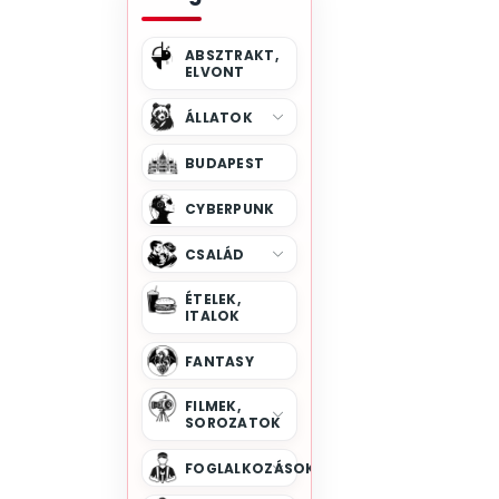
ABSZTRAKT,
ELVONT
ÁLLATOK
BUDAPEST
CYBERPUNK
CSALÁD
ÉTELEK,
ITALOK
FANTASY
FILMEK,
SOROZATOK
FOGLALKOZÁSOK