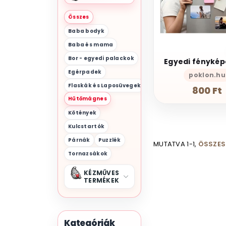
Összes
Baba bodyk
Baba és mama
Bor - egyedi palackok
Egérpadek
poklon.hu
Flaskák és Laposüvegek
800 Ft
Hűtőmágnes
Kötények
Kulcstartók
Párnák
Puzzlék
MUTATVA 1-1,
ÖSSZES 
Tornazsákok
KÉZMŰVES
TERMÉKEK
Kategóriák