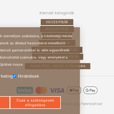
Kiemelt kategóriák
VICCES PÓLÓK
ÁLLATOK PÓLÓK
HOBBI PÓLÓK
sek személyre szabására, a közösségi média
JÁRMŰVEK PÓLÓK
alunk az általad használatra vonatkozó
FILMEK, SOROZATOK PÓLÓK
lemző partnereinkkel is, akik egyesíthetik
ABSZTRAKT, ELVONT PÓLÓK
biztosítottál számukra, vagy amelyeket a
űjtöttek össze.
EGYEDI PÓLÓ – VISSZA A FŐOLDALRA
keting
Hirdetések
Csak a szükségesek
© 2025-2026 Poloim.hu - Minden Jog Fenntartva!
elfogadása