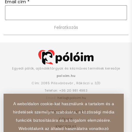
Email cím
*
Egyedi pólók, ajándéktárgyak és kézműves termékek keresője
poloim.hu
Cím:
2085
Pilisvörösvár
,
Rákóczi u. 3/D
Telefon:
+36 20 981 4983
Email:
hello@poloim.hu
A weboldalon cookie-kat használunk a tartalom és a
PARTNER CSATLAKOZÁS
hirdetések személyre szabására, a közösségi média
RÓLUNK
funkciók biztosítására és a forgalom elemzésére.
KAPCSOLAT
Weboldalunk az általad használatra vonatkozó