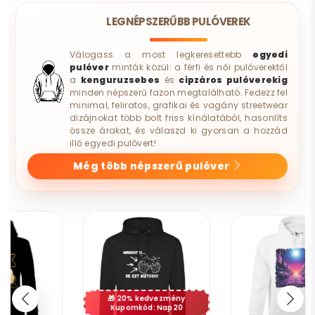
LEGNÉPSZERŰBB PULÓVEREK
Válogass a most legkeresettebb
egyedi
pulóver
minták közül: a férfi és női pulóverektől
a
kenguruzsebes
és
cipzáros pulóverekig
minden népszerű fazon megtalálható. Fedezz fel
minimal, feliratos, grafikai és vagány streetwear
dizájnokat több bolt friss kínálatából, hasonlíts
össze árakat, és válaszd ki gyorsan a hozzád
illő egyedi pulóvert!
Még több népszerű pulóver
20% kedvezmény
Kupomkód: Nap20