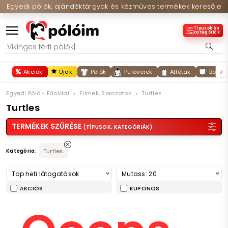
Egyedi pólók, ajándéktárgyak és kézműves termékek keresője
Típusok és
kategóriák
Akciók
Újak
Pólók
Pulóverek
Atléták
Bögré
Egyedi Póló - Főoldal
Filmek, Sorozatok
Turtles
Turtles
TERMÉKEK SZŰRÉSE
(TÍPUSOK, KATEGÓRIÁK)
Kategória:
Turtles
Top heti látogatások
Mutass: 20
AKCIÓS
KUPONOS