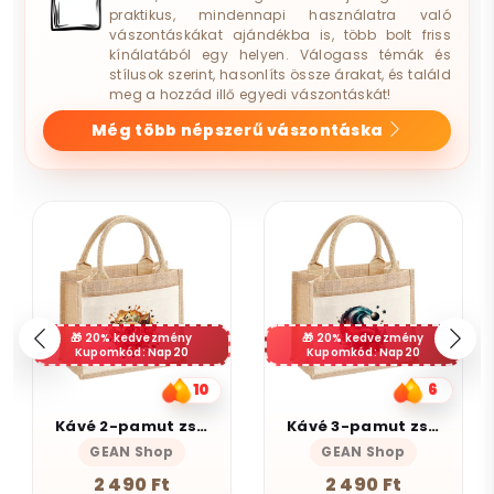
praktikus, mindennapi használatra való
vászontáskákat ajándékba is, több bolt friss
kínálatából egy helyen. Válogass témák és
stílusok szerint, hasonlíts össze árakat, és találd
meg a hozzád illő egyedi vászontáskát!
Még több népszerű vászontáska
20% kedvezmény
Kupomkód: Nap20
6
9
Kávé 3-pamut zsebes juta midi bevásárlótáska
Munka
GEAN Shop
Magnolion Niche
2 490 Ft