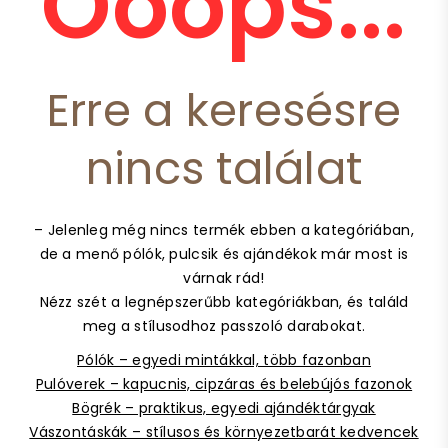
Ooops...
Erre a keresésre
nincs találat
– Jelenleg még nincs termék ebben a kategóriában,
de a menő pólók, pulcsik és ajándékok már most is
várnak rád!
Nézz szét a legnépszerűbb kategóriákban, és találd
meg a stílusodhoz passzoló darabokat.
Pólók – egyedi mintákkal, több fazonban
Pulóverek – kapucnis, cipzáras és belebújós fazonok
Bögrék – praktikus, egyedi ajándéktárgyak
Vászontáskák – stílusos és környezetbarát kedvencek