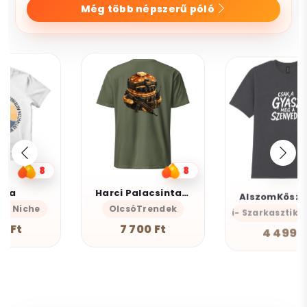
Még több népszerű póló
8
3
Harci Palacsinta - Grafikus Unisex Póló
AlszomKöszi póló - Csak a gyász meg a szenvedés
OlcsóTrendek
AlszomKöszi- Szarkasztikus-Vicces-Ön
7 700 Ft
4 499 Ft