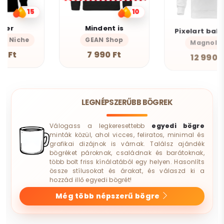
10
12
Mindent is
Pixelart bakelit az űrben v3
GEAN Shop
Magnolion
7 990 Ft
12 990 Ft
LEGNÉPSZERŰBB BÖGREK
Válogass a legkeresettebb
egyedi bögre
minták közül, ahol vicces, feliratos, minimal és
grafikai dizájnok is várnak. Találsz ajándék
bögréket pároknak, családnak és barátoknak,
több bolt friss kínálatából egy helyen. Hasonlíts
össze stílusokat és árakat, és válaszd ki a
hozzád illő egyedi bögrét!
Még több népszerű bögre