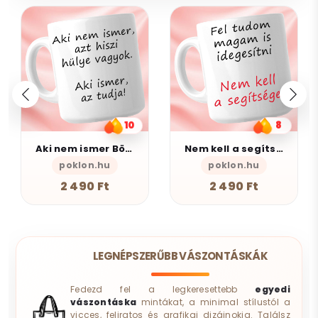
8
5
Nem kell a segítsé - Bögre
AlszomKöszi kerámia bögre - Black Edition
poklon.hu
AlszomKöszi- Szarkasztikus-Vicces-Ön
2 490 Ft
4 490 Ft
LEGNÉPSZERŰBB VÁSZONTÁSKÁK
Fedezd fel a legkeresettebb
egyedi
vászontáska
mintákat, a minimal stílustól a
vicces, feliratos és grafikai dizájnokig. Találsz