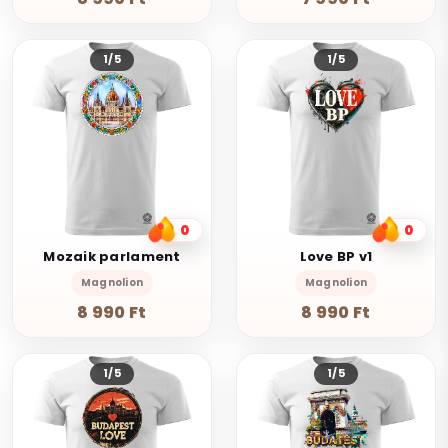
1/5
1/5
0
0
Mozaik parlament
Love BP v1
Magnolion
Magnolion
8 990 Ft
8 990 Ft
1/5
1/5