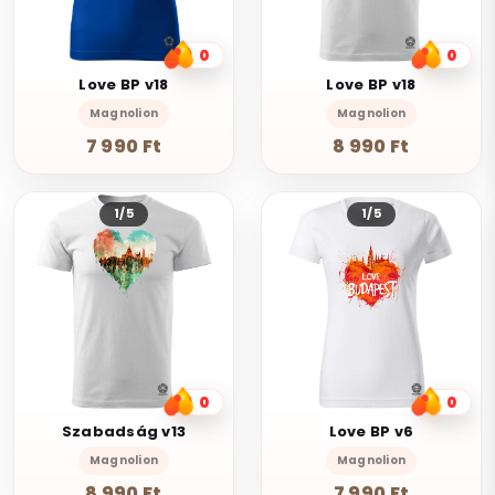
0
0
Love BP v18
Love BP v18
Magnolion
Magnolion
7 990 Ft
8 990 Ft
1/5
1/5
0
0
Szabadság v13
Love BP v6
Magnolion
Magnolion
8 990 Ft
7 990 Ft