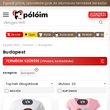
Egyedi pólók, ajándéktárgyak és kézműves termékek keresője
Típusok és
kategóriák
Akciók
Újak
Pólók
Pulóverek
Atléták
Bögré
Egyedi Póló - Főoldal
Budapest
Budapest
TERMÉKEK SZŰRÉSE
(TÍPUSOK, KATEGÓRIÁK)
Kategória:
Budapest
Top heti látogatások
Mutass: 20
AKCIÓS
KUPONOS
1/5
1/5