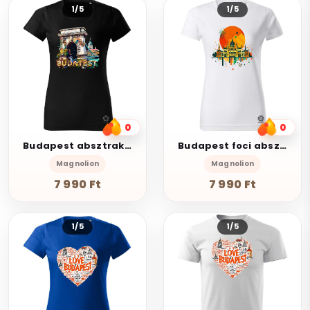
1/5
1/5
0
0
Budapest absztrakt v16
Budapest foci absztrakt v1
Magnolion
Magnolion
7 990 Ft
7 990 Ft
1/5
1/5