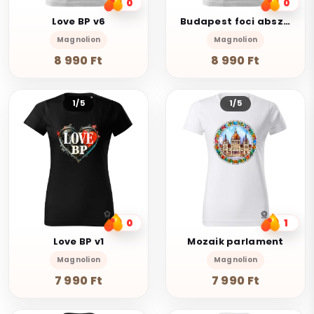
0
0
Love BP v6
Budapest foci absztrakt v1
Magnolion
Magnolion
8 990 Ft
8 990 Ft
1/5
1/5
0
1
Love BP v1
Mozaik parlament
Magnolion
Magnolion
7 990 Ft
7 990 Ft