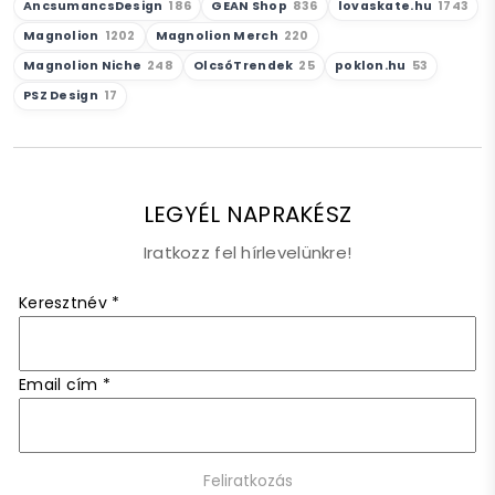
AncsumancsDesign
186
GEAN Shop
836
lovaskate.hu
1743
Magnolion
1202
Magnolion Merch
220
Magnolion Niche
248
OlcsóTrendek
25
poklon.hu
53
PSZ Design
17
LEGYÉL NAPRAKÉSZ
Iratkozz fel hírlevelünkre!
Keresztnév
*
Email cím
*