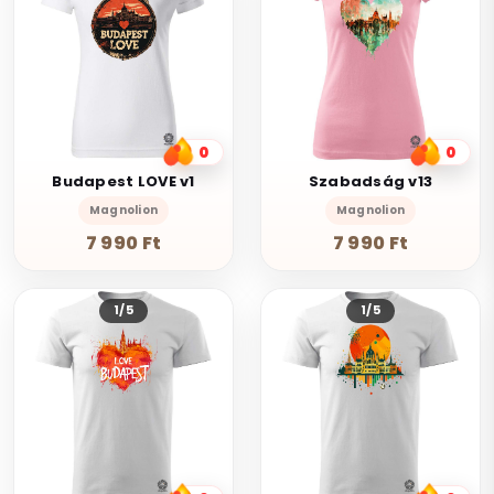
0
0
Budapest LOVE v1
Szabadság v13
Magnolion
Magnolion
7 990 Ft
7 990 Ft
1/5
1/5