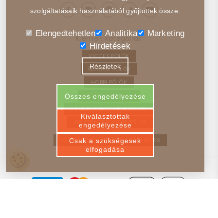
szolgáltatásaik használatából gyűjtöttek össze.
Elengedtehetlen
Analitika
Marketing
Kiemelt kategóriák
Hirdetések
VICCES PÓLÓK
Részletek
ÁLLATOK PÓLÓK
HOBBI PÓLÓK
JÁRMŰVEK PÓLÓK
Összes engedélyezése
FILMEK, SOROZATOK PÓLÓK
Kiválasztottak
ABSZTRAKT, ELVONT PÓLÓK
engedélyezése
EGYEDI PÓLÓ – VISSZA A FŐOLDALRA
Csak a szükségesek
elfogadása
© 2025-2026 Poloim.hu - Minden Jog Fenntartva!