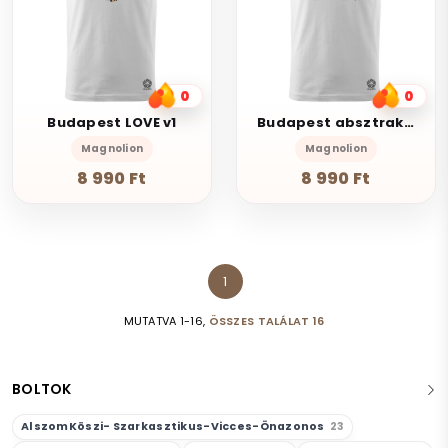
0
0
Budapest LOVE v1
Budapest absztrakt v16
Magnolion
Magnolion
8 990 Ft
8 990 Ft
1
MUTATVA 1-16,
ÖSSZES TALÁLAT 16
BOLTOK
AlszomKöszi- Szarkasztikus-Vicces-Önazonos
23