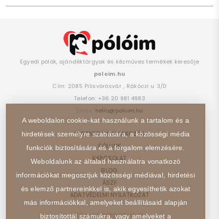
Egyedi pólók, ajándéktárgyak és kézműves termékek keresője
poloim.hu
Cím:
2085
Pilisvörösvár
,
Rákóczi u. 3/D
Telefon:
+36 20 981 4983
Email:
hello@poloim.hu
A weboldalon cookie-kat használunk a tartalom és a
PARTNER CSATLAKOZÁS
hirdetések személyre szabására, a közösségi média
RÓLUNK
funkciók biztosítására és a forgalom elemzésére.
KAPCSOLAT
Weboldalunk az általad használatra vonatkozó
BLOG
információkat megosztjuk közösségi médiával, hirdetési
ÁSZF
és elemző partnereinkkel is, akik egyesíthetik azokat
ADATVÉDELMI NYILATKOZAT
más információkkal, amelyeket beállításaid alapján
Kövess minket itt is:
biztosítottál számukra, vagy amelyeket a