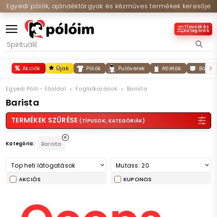
Egyedi pólók, ajándéktárgyak és kézműves termékek keresője
Típusok és
kategóriák
Akciók
Újak
Pólók
Pulóverek
Atléták
Bögré
Egyedi Póló - Főoldal
Foglalkozások
Barista
Barista
TERMÉKEK SZŰRÉSE
(TÍPUSOK, KATEGÓRIÁK)
Kategória:
Barista
Top heti látogatások
Mutass: 20
AKCIÓS
KUPONOS