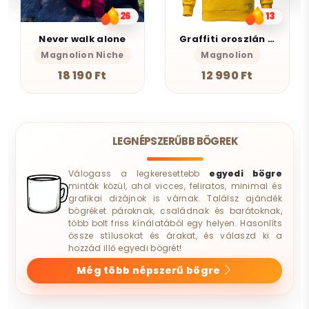
26
13
Never walk alone
Graffiti oroszlán v17
Magnolion Niche
Magnolion
18 190 Ft
12 990 Ft
LEGNÉPSZERŰBB BÖGREK
Válogass a legkeresettebb
egyedi bögre
minták közül, ahol vicces, feliratos, minimal és
grafikai dizájnok is várnak. Találsz ajándék
bögréket pároknak, családnak és barátoknak,
több bolt friss kínálatából egy helyen. Hasonlíts
össze stílusokat és árakat, és válaszd ki a
hozzád illő egyedi bögrét!
Még több népszerű bögre