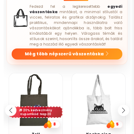
Fedezd fel a legkeresettebb
egyedi
vászontáska
mintákat, a minimal stílustól a
vicces, feliratos és grafikai dizájnokig. Találsz
praktikus, mindennapi használatra való
vászontáskákat ajándékba is, több bolt friss
kínálatából egy helyen. Válogass témák és
stílusok szerint, hasonlíts össze árakat, és találd
meg a hozzád illő egyedi vászontáskát!
Még több népszerű vászontáska
20% kedvezmény
Kupomkód: Nap20
8
5