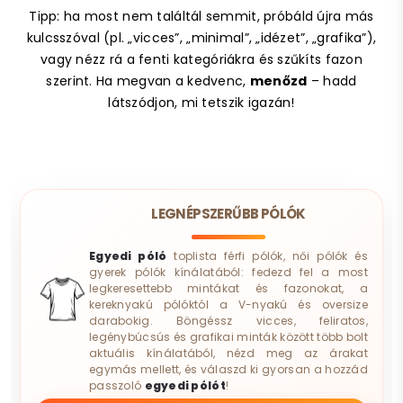
Tipp: ha most nem találtál semmit, próbáld újra más
kulcsszóval (pl. „vicces”, „minimal”, „idézet”, „grafika”),
vagy nézz rá a fenti kategóriákra és szűkíts fazon
szerint. Ha megvan a kedvenc,
menőzd
– hadd
látszódjon, mi tetszik igazán!
LEGNÉPSZERŰBB PÓLÓK
Egyedi póló
toplista férfi pólók, női pólók és
gyerek pólók kínálatából: fedezd fel a most
legkeresettebb mintákat és fazonokat, a
kereknyakú pólóktól a V-nyakú és oversize
darabokig. Böngéssz vicces, feliratos,
legénybúcsús és grafikai minták között több bolt
aktuális kínálatából, nézd meg az árakat
egymás mellett, és válaszd ki gyorsan a hozzád
passzoló
egyedi pólót
!