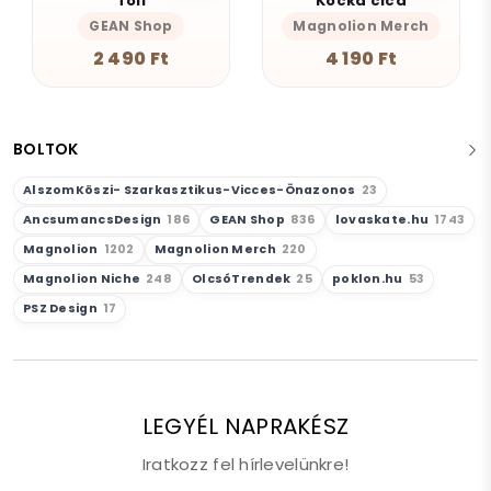
Toll
Kocka cica
GEAN Shop
Magnolion Merch
2 490 Ft
4 190 Ft
BOLTOK
AlszomKöszi- Szarkasztikus-Vicces-Önazonos
23
AncsumancsDesign
186
GEAN Shop
836
lovaskate.hu
1743
Magnolion
1202
Magnolion Merch
220
Magnolion Niche
248
OlcsóTrendek
25
poklon.hu
53
PSZ Design
17
LEGYÉL NAPRAKÉSZ
Iratkozz fel hírlevelünkre!