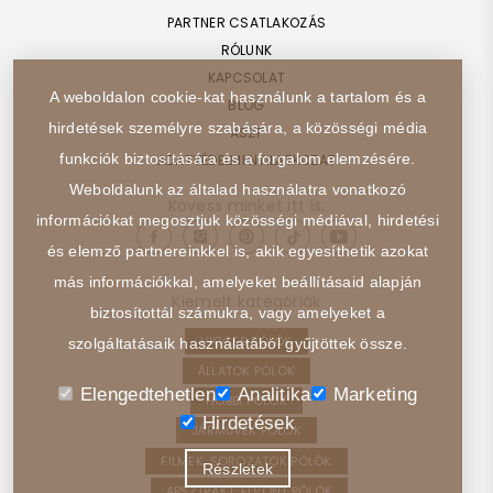
PARTNER CSATLAKOZÁS
RÓLUNK
KAPCSOLAT
A weboldalon cookie-kat használunk a tartalom és a
BLOG
hirdetések személyre szabására, a közösségi média
ÁSZF
funkciók biztosítására és a forgalom elemzésére.
ADATVÉDELMI NYILATKOZAT
Weboldalunk az általad használatra vonatkozó
Kövess minket itt is:
információkat megosztjuk közösségi médiával, hirdetési
és elemző partnereinkkel is, akik egyesíthetik azokat
más információkkal, amelyeket beállításaid alapján
Kiemelt kategóriák
biztosítottál számukra, vagy amelyeket a
VICCES PÓLÓK
szolgáltatásaik használatából gyűjtöttek össze.
ÁLLATOK PÓLÓK
Elengedtehetlen
Analitika
Marketing
HOBBI PÓLÓK
Hirdetések
JÁRMŰVEK PÓLÓK
FILMEK, SOROZATOK PÓLÓK
Részletek
ABSZTRAKT, ELVONT PÓLÓK