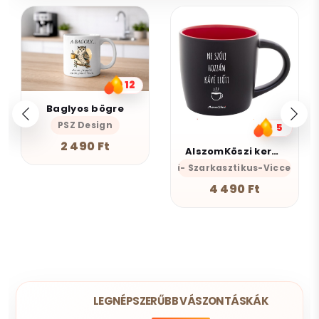
12
Baglyos bögre
PSZ Design
5
2 490 Ft
AlszomKöszi kerámia bögre - Black Edition
AlszomKöszi- Szarkasztikus-Vicces-Ön
4 490 Ft
LEGNÉPSZERŰBB VÁSZONTÁSKÁK