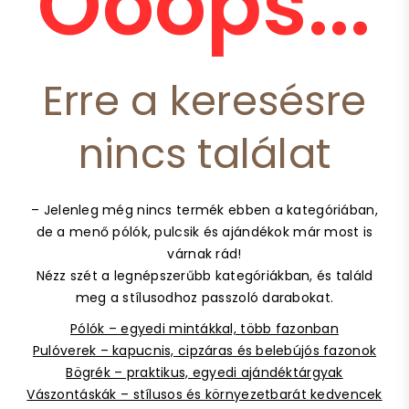
Ooops...
Erre a keresésre
nincs találat
– Jelenleg még nincs termék ebben a kategóriában,
de a menő pólók, pulcsik és ajándékok már most is
várnak rád!
Nézz szét a legnépszerűbb kategóriákban, és találd
meg a stílusodhoz passzoló darabokat.
Pólók – egyedi mintákkal, több fazonban
Pulóverek – kapucnis, cipzáras és belebújós fazonok
Bögrék – praktikus, egyedi ajándéktárgyak
Vászontáskák – stílusos és környezetbarát kedvencek