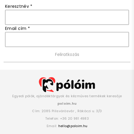
Keresztnév
*
Email cím
*
Egyedi pólók, ajándéktárgyak és kézműves termékek keresője
poloim.hu
Cím:
2085
Pilisvörösvár
,
Rákóczi u. 3/D
Telefon:
+36 20 981 4983
Email:
hello@poloim.hu