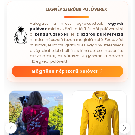
LEGNÉPSZERŰBB PULÓVEREK
Válogass a most legkeresettebb
egyedi
pulóver
minták közül: a férfi és női pulóverektől
a
kenguruzsebes
és
cipzáros pulóverekig
minden népszerű fazon megtalálható. Fedezz fel
minimal, feliratos, grafikai és vagány streetwear
dizájnokat több bolt friss kínálatából, hasonlíts
össze árakat, és válaszd ki gyorsan a hozzád
illő egyedi pulóvert!
Még több népszerű pulóver