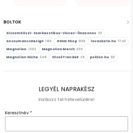
BOLTOK
AlszomKöszi- Szarkasztikus-Vicces-Önazonos
23
AncsumancsDesign
186
GEAN Shop
836
lovaskate.hu
1743
Magnolion
1202
Magnolion Merch
220
Magnolion Niche
248
OlcsóTrendek
25
poklon.hu
53
LEGYÉL NAPRAKÉSZ
Iratkozz fel hírlevelünkre!
Keresztnév
*