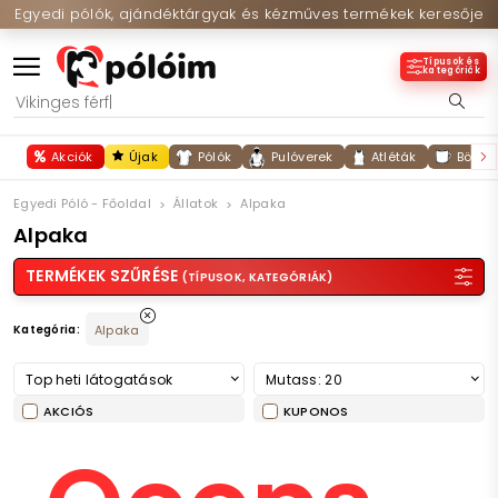
Egyedi pólók, ajándéktárgyak és kézműves termékek keresője
Típusok és
kategóriák
Akciók
Újak
Pólók
Pulóverek
Atléták
Bögré
Egyedi Póló - Főoldal
Állatok
Alpaka
Alpaka
TERMÉKEK SZŰRÉSE
(TÍPUSOK, KATEGÓRIÁK)
Kategória:
Alpaka
Top heti látogatások
Mutass: 20
AKCIÓS
KUPONOS