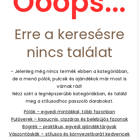
Ooops...
Erre a keresésre
nincs találat
– Jelenleg még nincs termék ebben a kategóriában,
de a menő pólók, pulcsik és ajándékok már most is
várnak rád!
Nézz szét a legnépszerűbb kategóriákban, és találd
meg a stílusodhoz passzoló darabokat.
Pólók – egyedi mintákkal, több fazonban
Pulóverek – kapucnis, cipzáras és belebújós fazonok
Bögrék – praktikus, egyedi ajándéktárgyak
Vászontáskák – stílusos és környezetbarát kedvencek