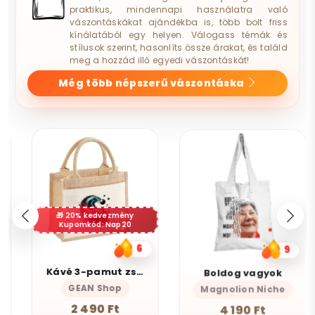
praktikus, mindennapi használatra való
vászontáskákat ajándékba is, több bolt friss
kínálatából egy helyen. Válogass témák és
stílusok szerint, hasonlíts össze árakat, és találd
meg a hozzád illő egyedi vászontáskát!
Még több népszerű vászontáska
20% kedvezmény
Kupomkód: Nap20
6
9
Kávé 3-pamut zsebes juta midi bevásárlótáska
Boldog vagyok
GEAN Shop
Magnolion Niche
2 490 Ft
4 190 Ft