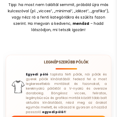
Tipp: ha most nem találtál semmit, próbáld újra más
kulcsszóval (pl. „vicces”, „minimal”, „idézet”, „grafika”),
vagy nézz rá a fenti kategóriákra és szűkíts fazon
szerint. Ha megvan a kedvenc,
menőzd
– hadd
látszódjon, mi tetszik igazán!
LEGNÉPSZERŰBB PÓLÓK
Egyedi póló
toplista férfi pólók, női pólók és
gyerek pólók kínálatából: fedezd fel a most
legkeresettebb mintákat és fazonokat, a
kereknyakú pólóktól a V-nyakú és oversize
darabokig. Böngéssz vicces, feliratos,
legénybúcsús és grafikai minták között több bolt
aktuális kínálatából, nézd meg az árakat
egymás mellett, és válaszd ki gyorsan a hozzád
passzoló
egyedi pólót
!