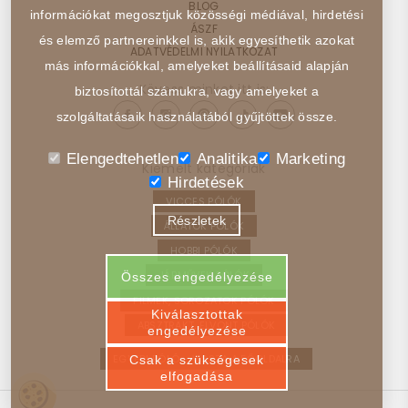
BLOG
információkat megosztjuk közösségi médiával, hirdetési
ÁSZF
és elemző partnereinkkel is, akik egyesíthetik azokat
ADATVÉDELMI NYILATKOZAT
más információkkal, amelyeket beállításaid alapján
Kövess minket itt is:
biztosítottál számukra, vagy amelyeket a
szolgáltatásaik használatából gyűjtöttek össze.
Elengedtehetlen
Analitika
Marketing
Kiemelt kategóriák
Hirdetések
VICCES PÓLÓK
Részletek
ÁLLATOK PÓLÓK
HOBBI PÓLÓK
JÁRMŰVEK PÓLÓK
Összes engedélyezése
FILMEK, SOROZATOK PÓLÓK
Kiválasztottak
ABSZTRAKT, ELVONT PÓLÓK
engedélyezése
EGYEDI PÓLÓ – VISSZA A FŐOLDALRA
Csak a szükségesek
elfogadása