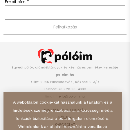
Email cím
*
Egyedi pólók, ajándéktárgyak és kézműves termékek keresője
poloim.hu
Cím:
2085
Pilisvörösvár
,
Rákóczi u. 3/D
Telefon:
+36 20 981 4983
Email:
hello@poloim.hu
A weboldalon cookie-kat használunk a tartalom és a
PARTNER CSATLAKOZÁS
hirdetések személyre szabására, a közösségi média
RÓLUNK
funkciók biztosítására és a forgalom elemzésére.
KAPCSOLAT
Weboldalunk az általad használatra vonatkozó