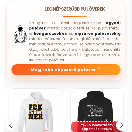
LEGNÉPSZERŰBB PULÓVEREK
Válogass a most legkeresettebb
egyedi
pulóver
minták közül: a férfi és női pulóverektől
a
kenguruzsebes
és
cipzáros pulóverekig
minden népszerű fazon megtalálható. Fedezz fel
minimal, feliratos, grafikai és vagány streetwear
dizájnokat több bolt friss kínálatából, hasonlíts
össze árakat, és válaszd ki gyorsan a hozzád
illő egyedi pulóvert!
Még több népszerű pulóver
20% kedvezmény
Kupomkód: Nap20