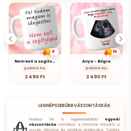
8
10
Nem kell a segítsé - Bögre
Anya - Bögre
poklon.hu
poklon.hu
AlszomKös
2 490 Ft
2 490 Ft
LEGNÉPSZERŰBB VÁSZONTÁSKÁK
Fedezd fel a legkeresettebb
egyedi
vászontáska
mintákat, a minimal stílustól a
vicces, feliratos és grafikai dizájnokig. Találsz