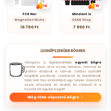
14
10
FCK Ner
Mindent is
Magnolion Niche
GEAN Shop
16 790 Ft
7 990 Ft
LEGNÉPSZERŰBB BÖGREK
Válogass a legkeresettebb
egyedi bögre
minták közül, ahol vicces, feliratos, minimal és
grafikai dizájnok is várnak. Találsz ajándék
bögréket pároknak, családnak és barátoknak,
több bolt friss kínálatából egy helyen. Hasonlíts
össze stílusokat és árakat, és válaszd ki a
hozzád illő egyedi bögrét!
Még több népszerű bögre