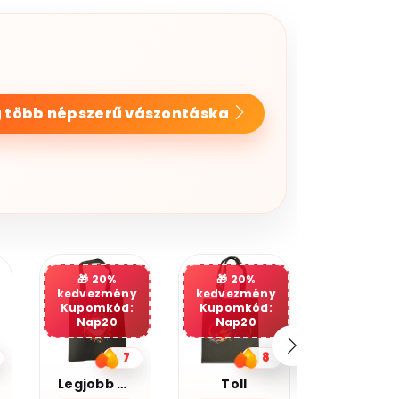
 több népszerű vászontáska
20%
kedvezmény
Kupomkód:
Nap20
8
5
Toll
Kocka cica