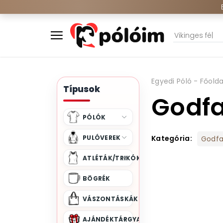
Egyedi Póló - Főolda
Típusok
Godfa
PÓLÓK
PULÓVEREK
Kategória:
Godfa
ATLÉTÁK/TRIKÓK
BÖGRÉK
VÁSZONTÁSKÁK
AJÁNDÉKTÁRGYAK