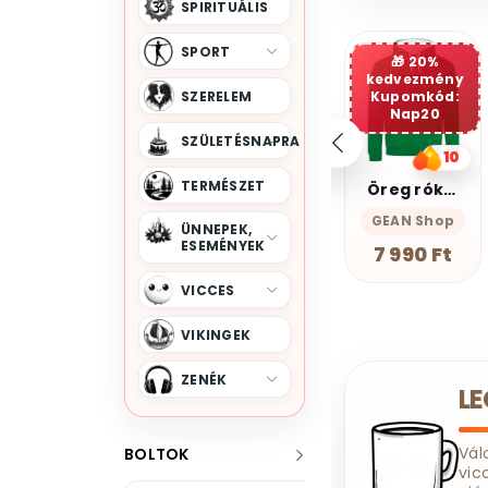
SPIRITUÁLIS
Harry Potter
Hobbit
SPORT
20%
Horror Filmek
kedvezmény
SZERELEM
Kupomkód:
House Of Cards
Nap20
Hulk
Jégvarázs
SZÜLETÉSNAPRA
Jóbarátok
Joker
15
10
14
TERMÉSZET
Karate Kölyök
FCK Ner
Öreg róka nem vén róka
FCK Ner
Klasszikusok
Magnolion Niche
GEAN Shop
Magnolion Niche
ÜNNEPEK,
Legendás Állatok És Megfigyelésük
ESEMÉNYEK
18 190 Ft
7 990 Ft
16 790 Ft
Logan
Macskanő
VICCES
Magyar Népmesék
Marilyn Monroe
VIKINGEK
Marvel
ZENÉK
L
Marvel Kapitány
Mátrix
Mechanikus narancs
Vál
BOLTOK
vic
Mickey Egér