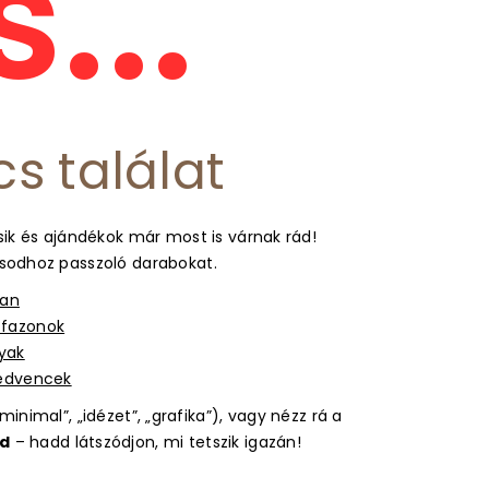
...
cs találat
ik és ajándékok már most is várnak rád!
usodhoz passzoló darabokat.
ban
s fazonok
gyak
kedvencek
inimal”, „idézet”, „grafika”), vagy nézz rá a
d
– hadd látszódjon, mi tetszik igazán!