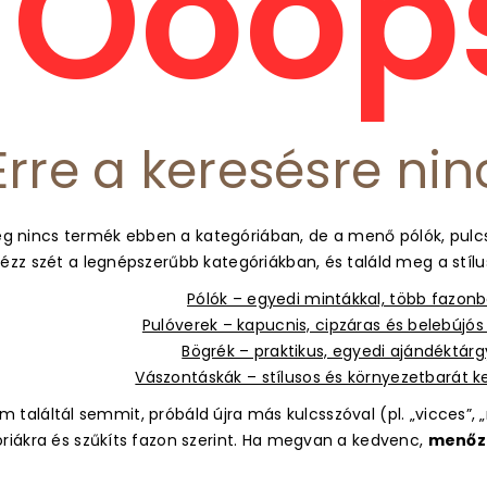
Ooops
Erre a keresésre nin
g nincs termék ebben a kategóriában, de a menő pólók, pulcs
ézz szét a legnépszerűbb kategóriákban, és találd meg a stíl
Pólók – egyedi mintákkal, több fazon
Pulóverek – kapucnis, cipzáras és belebújó
Bögrék – praktikus, egyedi ajándéktár
Vászontáskák – stílusos és környezetbarát 
 találtál semmit, próbáld újra más kulcsszóval (pl. „vicces”, „m
óriákra és szűkíts fazon szerint. Ha megvan a kedvenc,
menőz