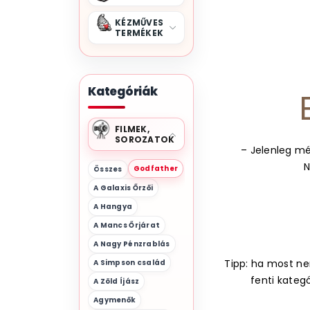
KÉZMŰVES
TERMÉKEK
Kategóriák
FILMEK,
SOROZATOK
– Jelenleg mé
N
Godfather
Összes
A Galaxis Őrzői
A Hangya
A Mancs Őrjárat
A Nagy Pénzrablás
Tipp: ha most nem
A Simpson család
fenti kateg
A Zöld Íjász
Agymenők