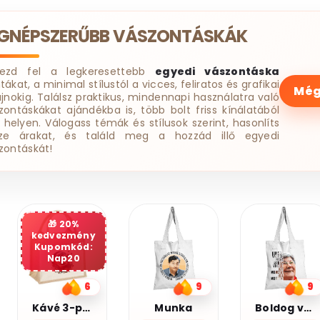
EGNÉPSZERŰBB VÁSZONTÁSKÁK
dezd fel a legkeresettebb
egyedi vászontáska
tákat, a minimal stílustól a vicces, feliratos és grafikai
Még
ájnokig. Találsz praktikus, mindennapi használatra való
zontáskákat ajándékba is, több bolt friss kínálatából
 helyen. Válogass témák és stílusok szerint, hasonlíts
ze árakat, és találd meg a hozzád illő egyedi
zontáskát!
20%
kedvezmény
Kupomkód:
Nap20
9
9
7
Munka
Boldog vagyok
Legjobb barátnő