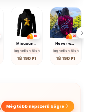
20%
kedvezmé
Kupomkó
Nap20
26
13
Never walk alone
Graffiti oroszlán v17
Farkas
he
Magnolion Niche
Magnolion
GEAN Sh
18 190 Ft
12 990 Ft
7 990 F
l
Még több népszerű bögre
z