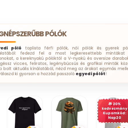
EGNÉPSZERŰBB PÓLÓK
yedi póló
toplista férfi pólók, női pólók és gyerek pó
álatából: fedezd fel a most legkeresettebb mintákat
onokat, a kereknyakú pólóktól a V-nyakú és oversize darabok
géssz vicces, feliratos, legénybúcsús és grafikai minták köz
b bolt aktuális kínálatából, nézd meg az árakat egymás melle
válaszd ki gyorsan a hozzád passzoló
egyedi pólót
!
20%
kedvezmény
Kupomkód:
Nap20