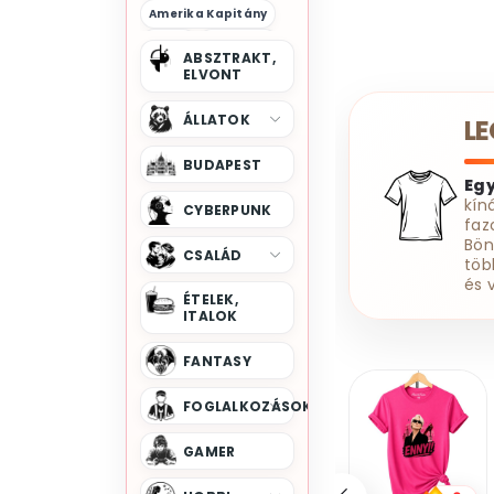
Amerika Kapitány
Anime
Aquaman
ABSZTRAKT,
Arcane
ELVONT
Archive 81
Az Igazság Ligája
ÁLLATOK
L
Az Oroszlánkirály
Barbenheimer
BUDAPEST
Eg
Barbie
Batman
kín
CYBERPUNK
Birmingham Bandája
faz
Bön
Black Adam
CSALÁD
töb
Bolondos Dallamok
és 
ÉTELEK,
Bosszúállók
ITALOK
Breaking Bad
FANTASY
Bridgerton Család
Bud Spencer
FOGLALKOZÁSOK
Cobra Kai
GAMER
Colombo
Csillagkapu