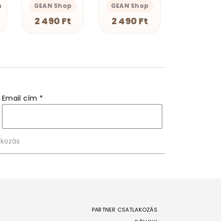
GEAN Shop
Magnolion Merch
Magnolion M
2 490 Ft
4 190 Ft
4 190 F
Email cím
*
PARTNER CSATLAKOZÁS