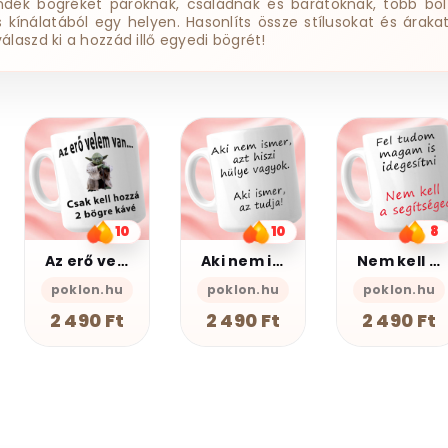
ndék bögréket pároknak, családnak és barátoknak, több bol
ss kínálatából egy helyen. Hasonlíts össze stílusokat és árakat
válaszd ki a hozzád illő egyedi bögrét!
12
Baglyos bögre
10
8
PSZ Design
Aki nem ismer Bögre
Nem kell a segítsé - Bögre
2 490 Ft
poklon.hu
poklon.hu
2 490 Ft
2 490 Ft