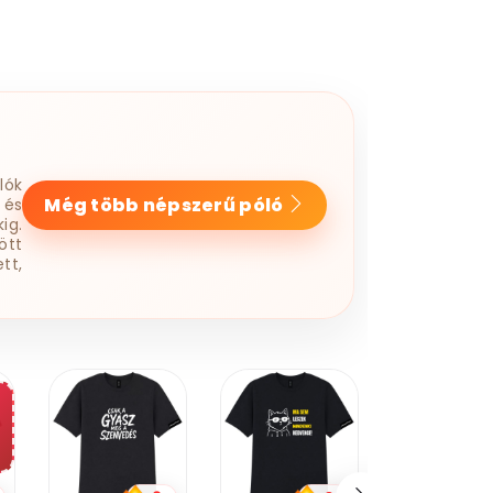
lók
Még több népszerű póló
 és
ig.
ött
tt,