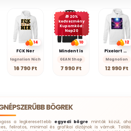
20%
kedvezmény
Kupomkód:
Nap20
10
12
10
Mindent is
Pixelart bakelit az űrben v3
Miauuunkácsy a ninja
GEAN Shop
Magnolion
Magnolion Nic
7 990 Ft
12 990 Ft
18 190 Ft
EGNÉPSZERŰBB BÖGREK
ogass a legkeresettebb
egyedi bögre
minták közül, aho
ces, feliratos, minimal és grafikai dizájnok is várnak. Találs