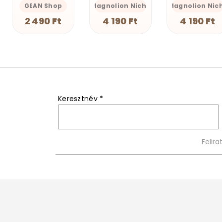
Magnolion Niche
Magnolion Niche
GEAN Shop
4 190 Ft
4 190 Ft
2 490 Ft
Keresztnév
*