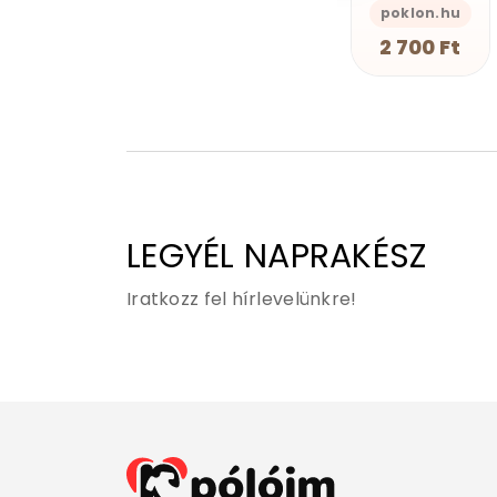
s-Önazonos
GEAN Shop
poklon.hu
GEAN Shop
Walking Dead
2 490 Ft
2 700 Ft
2 490 Ft
Wednesday
Wonder Woman
X-Akták
You
Zöld Lámpás
LEGYÉL NAPRAKÉSZ
Iratkozz fel hírlevelünkre!