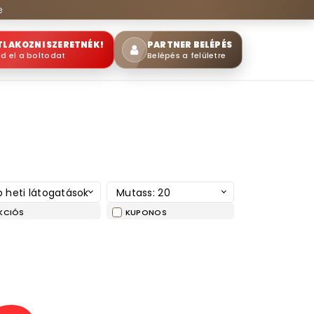
e
TLAKOZNI SZERETNÉK!
PARTNER BELÉPÉS
sd el a boltodat
Belépés a felületre
 heti látogatások
Mutass: 20
KCIÓS
KUPONOS