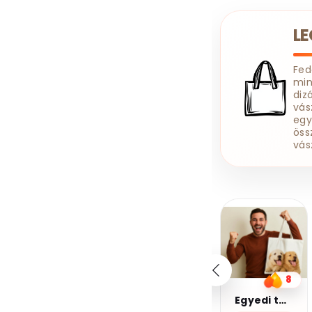
Spongyabob
Squid Game
L
Stranger Things
Superman
Fe
Szex És New York
min
diz
Terence Hill
vás
Terminátor
egy
öss
The Boys
vás
The Last Of Us
The Walking Dead
Thor
Tom És Jerry
Trónok Harca
20%
20%
Turtles
kedvezmény
kedvezmény
Kupomkód:
Kupomkód:
Twin Peaks
Vaják
Nap20
Nap20
Vasember
Verdák
10
8
6
Vikings
Kávé 2-pamut zsebes juta midi bevásárlótáska
Egyedi táska
Kávé 3-pamut zsebes juta midi bevásárlótáska
Vissza A Jövőbe