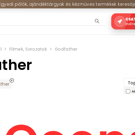
Egyedi pólók, ajándéktárgyak és kézműves termékek keresőj
CSA
Indít
l
Filmek, Sorozatok
Godfather
ther
Top
ther
A