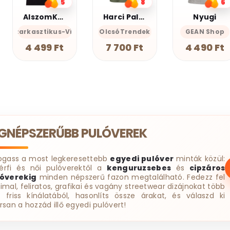
8
6
3
Harci Palacsinta - Grafikus Unisex Póló
Nyugi
AlszomKöszi póló - Csak a gyász meg a szenvedés
cces-Önazonos
OlcsóTrendek
GEAN Shop
AlszomKöszi- Szarkasztikus-
AlszomK
7 700 Ft
4 490 Ft
4 499 Ft
EGNÉPSZERŰBB PULÓVEREK
ogass a most legkeresettebb
egyedi pulóver
minták közül:
érfi és női pulóverektől a
kenguruzsebes
és
cipzáros
óverekig
minden népszerű fazon megtalálható. Fedezz fel
imal, feliratos, grafikai és vagány streetwear dizájnokat több
t friss kínálatából, hasonlíts össze árakat, és válaszd ki
rsan a hozzád illő egyedi pulóvert!