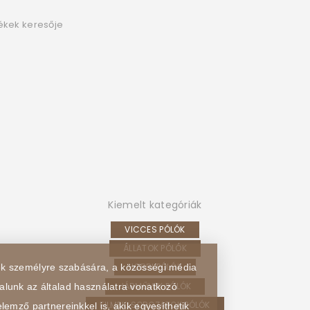
ékek keresője
Kiemelt kategóriák
VICCES PÓLÓK
ÁLLATOK PÓLÓK
HOBBI PÓLÓK
sek személyre szabására, a közösségi média
JÁRMŰVEK PÓLÓK
alunk az általad használatra vonatkozó
FILMEK, SOROZATOK PÓLÓK
lemző partnereinkkel is, akik egyesíthetik