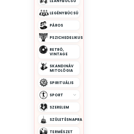
LEÁNYBÚCSÚ
Teve
Tigris
LEGÉNYBÚCSÚ
Unikornis
Varjú
Vérfarkas
Vidra
PÁROS
Vízi Állatok
Víziló
PSZICHEDELIKUS
Zsiráf
RETRÓ,
VINTAGE
SKANDINÁV
MITOLÓGIA
SPIRITUÁLIS
SPORT
SZERELEM
SZÜLETÉSNAPRA
TERMÉSZET