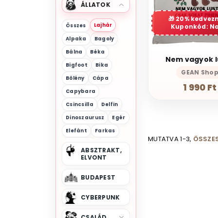
ÁLLATOK
20% kedvez
Lajhár
Összes
Kuponkód: N
Alpaka
Bagoly
Bálna
Béka
Nem vagyok l
Bigfoot
Bika
GEAN Sho
Bölény
Cápa
1 990 Ft
Capybara
Csincsilla
Delfin
Dinoszaurusz
Egér
Elefánt
Farkas
MUTATVA 1-3,
ÖSSZES
Flamingó
Gólya
ABSZTRAKT,
Gorilla
ELVONT
Halak
Hiéna
Hód
Holló
BUDAPEST
Hörcsög
Hüllők
Kacsa
Kakas
CYBERPUNK
Kígyó
Koala
Kos
CSALÁD