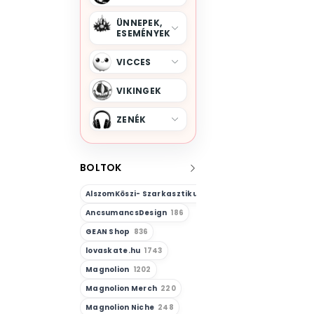
ÜNNEPEK,
ESEMÉNYEK
VICCES
VIKINGEK
ZENÉK
BOLTOK
AlszomKöszi- Szarkasztikus-Vicces-Önazonos
23
AncsumancsDesign
186
GEAN Shop
836
lovaskate.hu
1743
Magnolion
1202
Magnolion Merch
220
Magnolion Niche
248