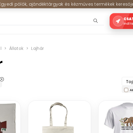
Egyedi pólók, ajándéktárgyak és kézműves termékek keresőj
CSA
Indít
l
Állatok
Lajhár
r
Top
A