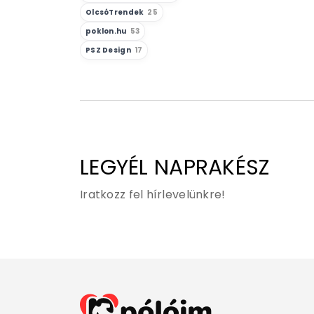
OlcsóTrendek
25
poklon.hu
53
PSZ Design
17
LEGYÉL NAPRAKÉSZ
Iratkozz fel hírlevelünkre!