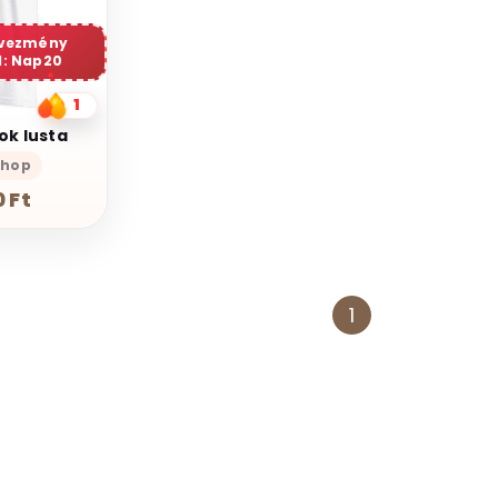
dvezmény
: Nap20
1
k lusta
Shop
 Ft
1