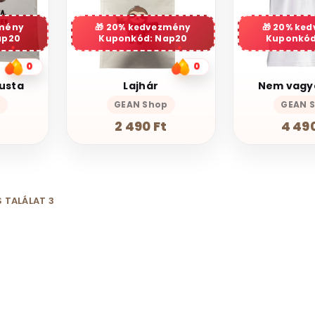
mény
20% kedvezmény
20% ke
ap20
Kuponkód: Nap20
Kuponkód
0
0
usta
Lajhár
Nem vagyo
p
GEAN Shop
GEAN 
2 490 Ft
4 490
 TALÁLAT 3