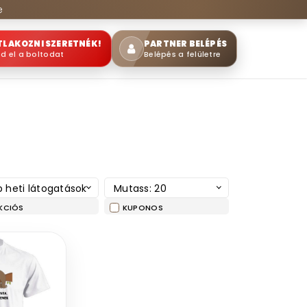
e
TLAKOZNI SZERETNÉK!
PARTNER BELÉPÉS
sd el a boltodat
Belépés a felületre
 heti látogatások
Mutass: 20
KCIÓS
KUPONOS