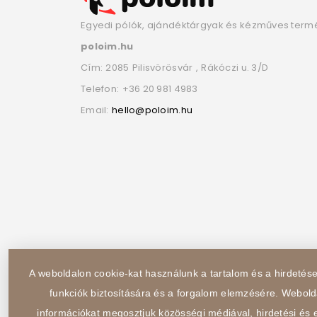
Egyedi pólók, ajándéktárgyak és kézműves term
poloim.hu
Cím:
2085
Pilisvörösvár
,
Rákóczi u. 3/D
Telefon:
+36 20 981 4983
Email:
hello@poloim.hu
A weboldalon cookie-kat használunk a tartalom és a hirdeté
funkciók biztosítására és a forgalom elemzésére. Webold
információkat megosztjuk közösségi médiával, hirdetési és e