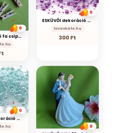
0
ESKÜVŐI dekoráció DEK10 - Lila színű gyöngyös szilikonszál - méterre
0
lovaskate.hu
KIEG37 - Mini fa csipesz 3x26 mm - natúr
300 Ft
te.hu
Ft
0
ESKÜVŐI dekoráció DEK05 - Égszínkék színű gyöngyös szilikonszál - 220cm
0
te.hu