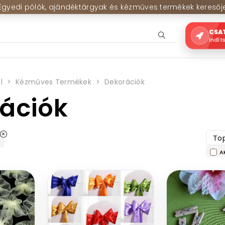
Egyedi pólók, ajándéktárgyak és kézműves termékek keresőj
CSA
Indít
l
Kézműves Termékek
Dekorációk
ációk
Top
A