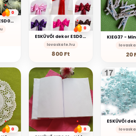
0
ESKÜVŐI dekor ESD03 - 60x40mm-es organza masni - több színben
0
hu
ESKÜVŐI dekor ESD01 – Szatén székmasni - választható szín
lovaskate.hu
lovaska
800 Ft
20 
0
0
lovaska