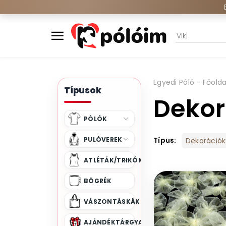
Egyedi Póló - Főolda
Típusok
Dekor
PÓLÓK
PULÓVEREK
Típus:
Dekorációk
ATLÉTÁK/TRIKÓK
BÖGRÉK
VÁSZONTÁSKÁK
AJÁNDÉKTÁRGYAK