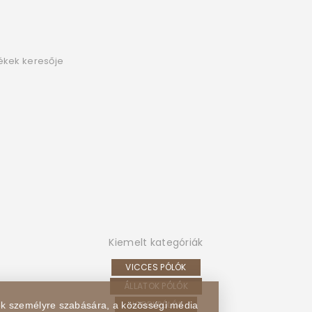
ékek keresője
Kiemelt kategóriák
VICCES PÓLÓK
ÁLLATOK PÓLÓK
HOBBI PÓLÓK
sek személyre szabására, a közösségi média