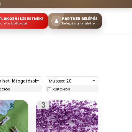
e
TLAKOZNI SZERETNÉK!
PARTNER BELÉPÉS
sd el a boltodat
Belépés a felületre
 heti látogatások
Mutass: 20
KCIÓS
KUPONOS