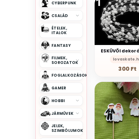
CYBERPUNK
CSALÁD
ÉTELEK,
ITALOK
FANTASY
FILMEK,
lovaskate.
SOROZATOK
300 Ft
FOGLALKOZÁSOK
GAMER
HOBBI
JÁRMŰVEK
JELEK,
SZIMBÓLUMOK