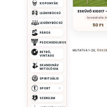
KOPONYÁK
LEÁNYBÚCSÚ
lovaskate.
LEGÉNYBÚCSÚ
50 Ft
PÁROS
PSZICHEDELIKUS
MUTATVA 1-20,
ÖSSZE
RETRÓ,
VINTAGE
SKANDINÁV
MITOLÓGIA
SPIRITUÁLIS
SPORT
SZERELEM