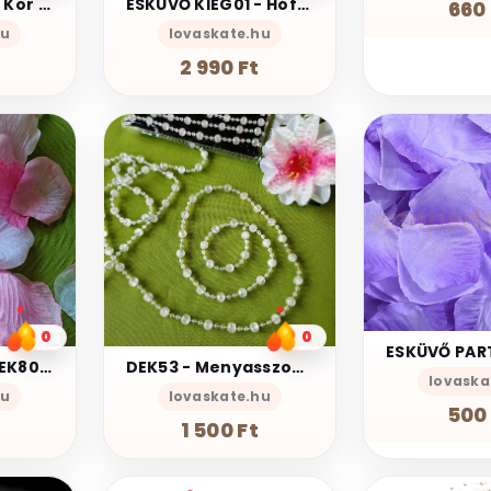
Esküvő KIEG23 - Kör alakú tortapapír tortacsipke alátét - 14 cm
ESKÜVŐ KIEG01 - Hófehér szatén bevonatú Vendégkönyv Emlékkönyv
660 
hu
lovaskate.hu
2 990 Ft
0
0
ESKÜVŐ PARTI DEK80C -100db-os textil virágszirom – rózsaszín árnyalatok mix
DEK53 - Menyasszonyi AB kristály színű gyöngyök zsinóron 150cm
lovaska
hu
lovaskate.hu
500 
1 500 Ft