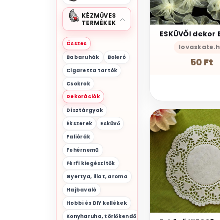
KÉZMŰVES
TERMÉKEK
Összes
lovaskate.
Babaruhák
Boleró
50 Ft
Cigaretta tartók
Csokrok
Dekorációk
Dísztárgyak
Ékszerek
Esküvő
Faliórák
Fehérnemű
Férfi kiegészítők
Gyertya, illat, aroma
Hajbavaló
Hobbi és DIY kellékek
Konyharuha, törlőkendő