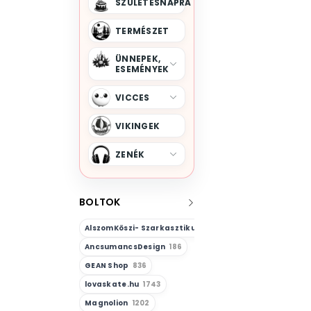
SZÜLETÉSNAPRA
TERMÉSZET
ÜNNEPEK,
ESEMÉNYEK
VICCES
VIKINGEK
ZENÉK
BOLTOK
AlszomKöszi- Szarkasztikus-Vicces-Önazonos
23
AncsumancsDesign
186
GEAN Shop
836
lovaskate.hu
1743
Magnolion
1202