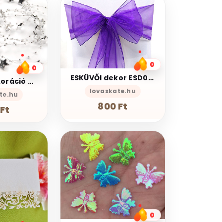
0
0
ESKÜVŐI dekor ESD02 – Organza vagy tüll székmasni - választható szín
ESKÜVŐI dekoráció DEK21 – Ezüst színű csillagos gyöngyös szilikonszál – méterre
lovaskate.hu
te.hu
800 Ft
Ft
0