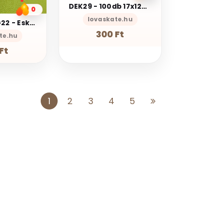
DEK29 - 100db 17x12mm-es színes fényes pillangó lepke
0
lovaskate.hu
ESKÜVŐ KIEG22 - Esküvői ültetőkártya - fehér levél csipke mintás
300 Ft
te.hu
Ft
1
2
3
4
5