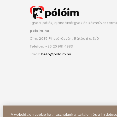
Egyedi pólók, ajándéktárgyak és kézműves term
poloim.hu
Cím:
2085
Pilisvörösvár
,
Rákóczi u. 3/D
Telefon:
+36 20 981 4983
Email:
hello@poloim.hu
A weboldalon cookie-kat használunk a tartalom és a hirdeté