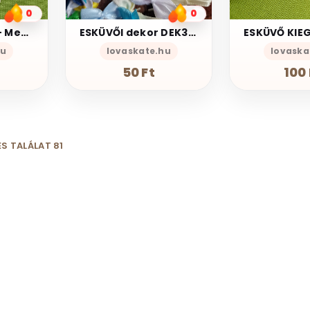
0
0
ESKÜVŐ KIEG17 – Menyasszony és vőlegény szendvicstű koktélpálcika
ESKÜVŐI dekor DEK33 - 20x30mm-es szatén masni HANDMADE - több színben
hu
lovaskate.hu
lovaska
50 Ft
100 
S TALÁLAT 81