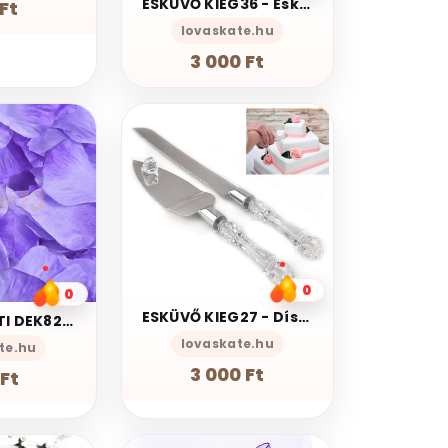
ESKÜVŐ KIEG36 - Esküvői tortadísz jegyespár - menyasszony és vőlegény 16cm-es
Ft
lovaskate.hu
3 000 Ft
0
0
ESKÜVŐ KIEG27 - Díszes nyelű esküvői tortavágó kés szett - spatula és szeletelő
ESKÜVŐ PARTI DEK82 - 100db-os textil virágszirom – levendulalila
lovaskate.hu
te.hu
3 000 Ft
Ft