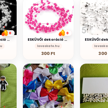
0
0
ESKÜVŐI dekoráció DEK52 – 3mm-es Fehér színű gyöngyös szilikonszál – méterre
ESKÜVŐI dekoráció DEK18 – 3mm-es Pink színű gyöngyös szilikonszál – méterre
hu
lovaskate.hu
lovaska
300 Ft
300 