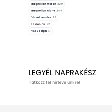
Magnolion Merch
220
Magnolion Niche
248
OlcsóTrendek
25
poklon.hu
52
PSZ Design
17
LEGYÉL NAPRAKÉSZ
Iratkozz fel hírlevelünkre!