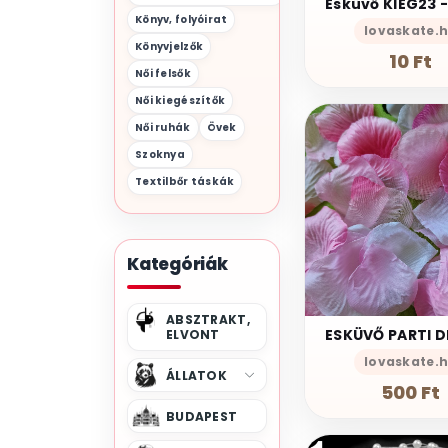
Könyv, folyóirat
lovaskate.
Könyvjelzők
10 Ft
Női felsők
Női kiegészítők
Női ruhák
Övek
Szoknya
Textilbőr táskák
Kategóriák
ABSZTRAKT,
ELVONT
lovaskate.
ÁLLATOK
500 Ft
BUDAPEST