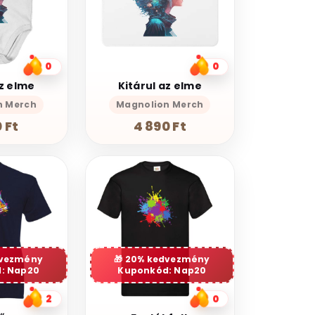
0
0
az elme
Kitárul az elme
n Merch
Magnolion Merch
 Ft
4 890 Ft
dvezmény
20% kedvezmény
: Nap20
Kuponkód: Nap20
2
0