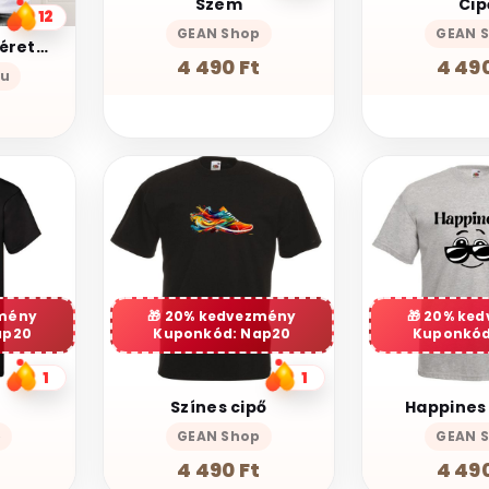
Szem
Cip
12
GEAN Shop
GEAN 
TNR05 - Nagyméretű Rózsaszín szív mintás rugalmas fehér női póló XL-2XL 50-52
4 490 Ft
4 490
hu
t
mény
20% kedvezmény
20% ke
ap20
Kuponkód: Nap20
Kuponkód
1
1
Színes cipő
Happines
p
GEAN Shop
GEAN 
t
4 490 Ft
4 490