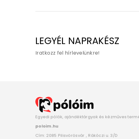
LEGYÉL NAPRAKÉSZ
Iratkozz fel hírlevelünkre!
Egyedi pólók, ajándéktárgyak és kézműves term
poloim.hu
Cím:
2085
Pilisvörösvár
,
Rákóczi u. 3/D