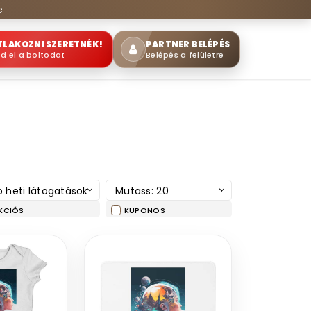
e
TLAKOZNI SZERETNÉK!
PARTNER BELÉPÉS
sd el a boltodat
Belépés a felületre
 heti látogatások
Mutass: 20
KCIÓS
KUPONOS