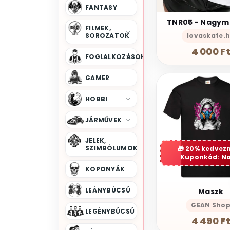
FANTASY
FILMEK,
lovaskate.
SOROZATOK
4 000 F
FOGLALKOZÁSOK
GAMER
HOBBI
JÁRMŰVEK
JELEK,
SZIMBÓLUMOK
20% kedvez
Kuponkód: N
KOPONYÁK
LEÁNYBÚCSÚ
Maszk
GEAN Sho
LEGÉNYBÚCSÚ
4 490 F