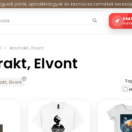
Egyedi pólók, ajándéktárgyak és kézműves termékek keresőj
CSA
Indít
l
Absztrakt, Elvont
rakt, Elvont
Top
akt, Elvont
A