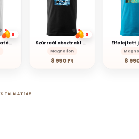
0
0
Pszichológia anatómia v2
Szürreál absztrakt utazás v1
Elfelejtett 
n
Magnolion
Magno
8 990 Ft
8 990
S TALÁLAT 145