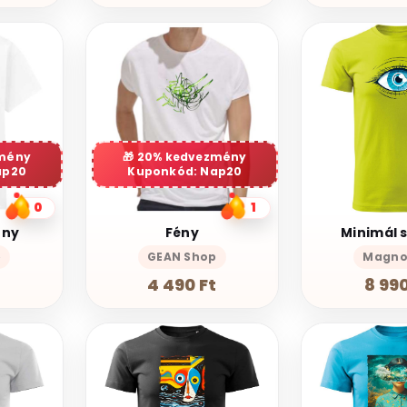
mény
20% kedvezmény
ap20
Kuponkód: Nap20
0
1
ony
Fény
Minimál 
p
GEAN Shop
Magno
t
4 490 Ft
8 990