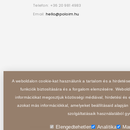
Telefon:
+36 20 981 4983
Email:
hello@poloim.hu
A weboldalon cookie-kat használunk a tartalom és a hirdeté
funkciók biztosítására és a forgalom elemzésére. Webold
információkat megosztjuk közösségi médiával, hirdetési és e
azokat más információkkal, amelyeket beállításaid alapján 
szolgáltatásaik használatából gy
Elengedtehetlen
Analitika
Mar