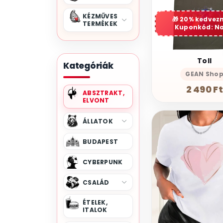
KÉZMŰVES
20% kedvez
TERMÉKEK
Kuponkód: N
Toll
Kategóriák
GEAN Sho
2 490 Ft
ABSZTRAKT,
ELVONT
ÁLLATOK
BUDAPEST
CYBERPUNK
CSALÁD
ÉTELEK,
ITALOK