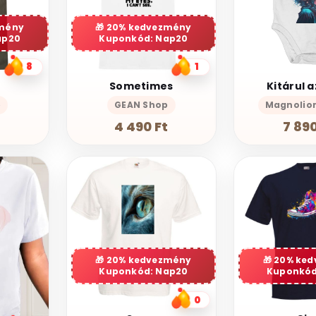
mény
20% kedvezmény
ap20
Kuponkód: Nap20
8
1
Sometimes
Kitárul 
p
GEAN Shop
Magnolio
4 490 Ft
7 890
20% kedvezmény
20% ke
Kuponkód: Nap20
Kuponkód
0