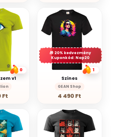
20% kedvezmény
Kuponkód: Nap20
0
1
szem v1
Színes
lion
GEAN Shop
 Ft
4 490 Ft