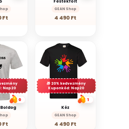
ő
Festékfolt
Shop
GEAN Shop
 Ft
4 490 Ft
dvezmény
20% kedvezmény
: Nap20
Kuponkód: Nap20
0
1
 Boldog
Kéz
Shop
GEAN Shop
 Ft
4 490 Ft