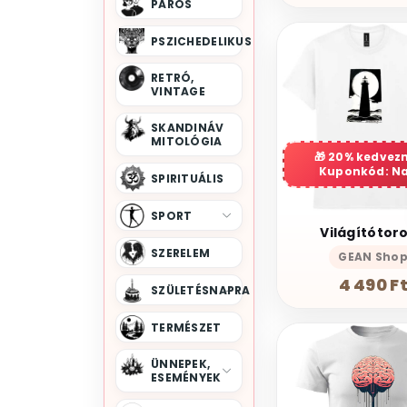
PÁROS
PSZICHEDELIKUS
RETRÓ,
VINTAGE
SKANDINÁV
MITOLÓGIA
20% kedvez
Kuponkód: N
SPIRITUÁLIS
SPORT
Világítótor
SZERELEM
GEAN Sho
4 490 F
SZÜLETÉSNAPRA
TERMÉSZET
ÜNNEPEK,
ESEMÉNYEK