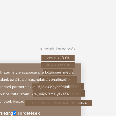
Kiemelt kategóriák
VICCES PÓLÓK
ÁLLATOK PÓLÓK
HOBBI PÓLÓK
sek személyre szabására, a közösségi média
JÁRMŰVEK PÓLÓK
alunk az általad használatra vonatkozó
FILMEK, SOROZATOK PÓLÓK
lemző partnereinkkel is, akik egyesíthetik
ABSZTRAKT, ELVONT PÓLÓK
biztosítottál számukra, vagy amelyeket a
űjtöttek össze.
EGYEDI PÓLÓ – VISSZA A FŐOLDALRA
keting
Hirdetések