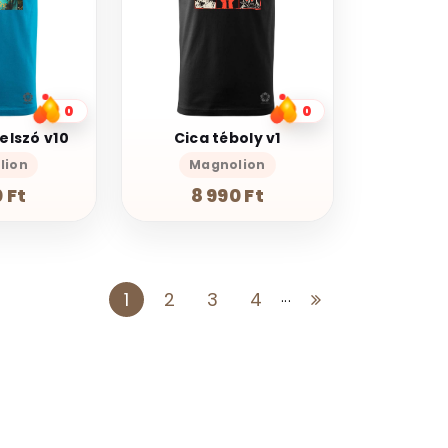
0
0
jelszó v10
Cica téboly v1
lion
Magnolion
 Ft
8 990 Ft
1
2
3
4
...