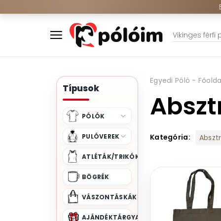
Egyedi Póló - Főolda
Típusok
Abszt
PÓLÓK
PULÓVEREK
Kategória:
Absztr
ATLÉTÁK/TRIKÓK
BÖGRÉK
VÁSZONTÁSKÁK
AJÁNDÉKTÁRGYAK