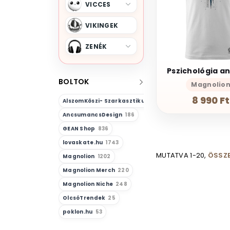
VICCES
VIKINGEK
ZENÉK
BOLTOK
Magnolio
8 990 Ft
AlszomKöszi- Szarkasztikus-Vicces-Önazonos
23
AncsumancsDesign
186
GEAN Shop
836
lovaskate.hu
1743
MUTATVA 1-20,
ÖSSZE
Magnolion
1202
Magnolion Merch
220
Magnolion Niche
248
OlcsóTrendek
25
poklon.hu
53