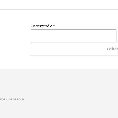
Keresztnév
*
ékek keresője