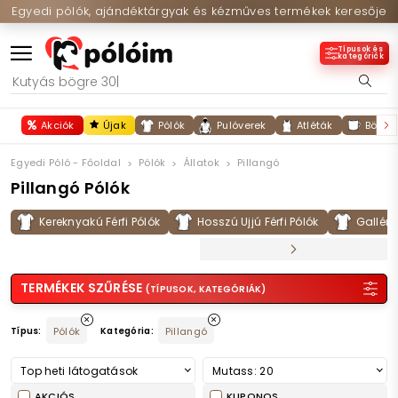
Egyedi pólók, ajándéktárgyak és kézműves termékek keresője
Típusok és
kategóriák
Akciók
Újak
Pólók
Pulóverek
Atléták
Bögré
Egyedi Póló - Főoldal
Pólók
Állatok
Pillangó
Pillangó Pólók
Kereknyakú Férfi Pólók
Hosszú Ujjú Férfi Pólók
Galléros
TERMÉKEK SZŰRÉSE
(TÍPUSOK, KATEGÓRIÁK)
Típus:
Pólók
Kategória:
Pillangó
Top heti látogatások
Mutass: 20
AKCIÓS
KUPONOS