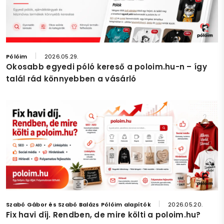
Pólóim
2026.05.29.
Okosabb egyedi póló kereső a poloim.hu-n – így
talál rád könnyebben a vásárló
Szabó Gábor és Szabó Balázs Pólóim alapítók
2026.05.20.
Fix havi díj. Rendben, de mire költi a poloim.hu?