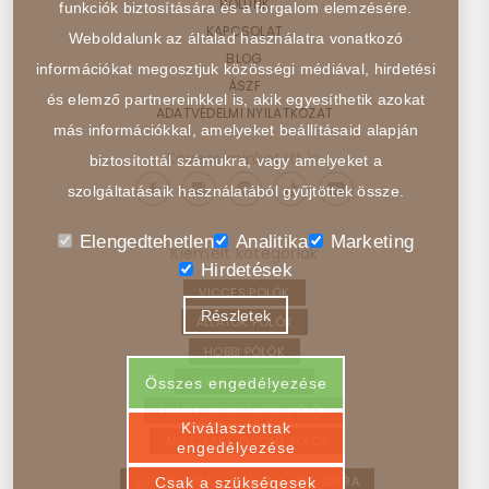
RÓLUNK
funkciók biztosítására és a forgalom elemzésére.
KAPCSOLAT
Weboldalunk az általad használatra vonatkozó
BLOG
információkat megosztjuk közösségi médiával, hirdetési
ÁSZF
és elemző partnereinkkel is, akik egyesíthetik azokat
ADATVÉDELMI NYILATKOZAT
más információkkal, amelyeket beállításaid alapján
Kövess minket itt is:
biztosítottál számukra, vagy amelyeket a
szolgáltatásaik használatából gyűjtöttek össze.
Elengedtehetlen
Analitika
Marketing
Kiemelt kategóriák
Hirdetések
VICCES PÓLÓK
Részletek
ÁLLATOK PÓLÓK
HOBBI PÓLÓK
JÁRMŰVEK PÓLÓK
Összes engedélyezése
FILMEK, SOROZATOK PÓLÓK
Kiválasztottak
ABSZTRAKT, ELVONT PÓLÓK
engedélyezése
EGYEDI PÓLÓ – VISSZA A FŐOLDALRA
Csak a szükségesek