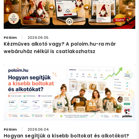
Pólóim
2026.06.05.
Kézműves alkotó vagy? A poloim.hu-ra már
webáruház nélkül is csatlakozhatsz
Pólóim
2026.06.04.
Hogyan segítjük a kisebb boltokat és alkotókat?