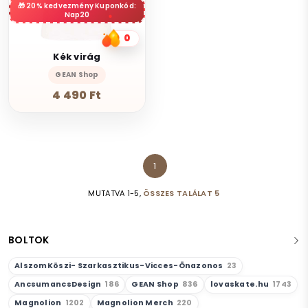
20% kedvezmény Kuponkód:
Nap20
0
Kék virág
GEAN Shop
4 490 Ft
1
MUTATVA 1-5,
ÖSSZES TALÁLAT 5
BOLTOK
AlszomKöszi- Szarkasztikus-Vicces-Önazonos
23
AncsumancsDesign
186
GEAN Shop
836
lovaskate.hu
1743
Magnolion
1202
Magnolion Merch
220