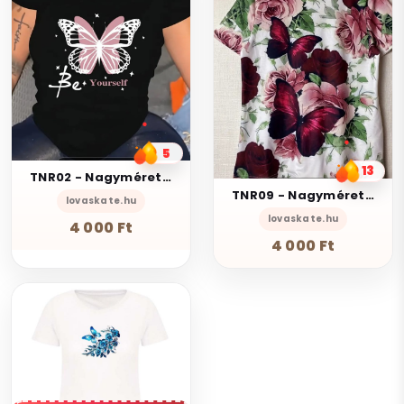
5
13
TNR02 - Nagyméretű Rózsaszín pillangó mintás rugalmas fekete női póló XL-2XL 50-52
TNR09 - Nagyméretű Pillangó mintás rugalmas női póló XL-2XL 50-52
lovaskate.hu
lovaskate.hu
4 000 Ft
4 000 Ft