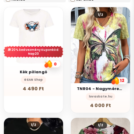
1/2
20% kedvezmény Kuponkód:
Nap20
0
Kék pillangó
GEAN Shop
12
4 490 Ft
TNR04 - Nagyméretű Zöld pillangó mintás rugalmas női póló XL-2XL 50-52
lovaskate.hu
4 000 Ft
1/2
1/2