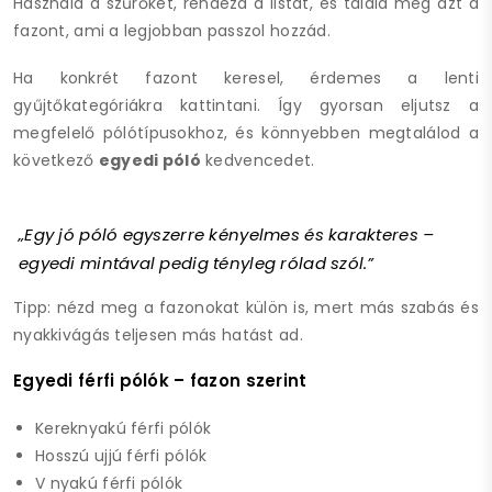
Használd a szűrőket, rendezd a listát, és találd meg azt a
fazont, ami a legjobban passzol hozzád.
Ha konkrét fazont keresel, érdemes a lenti
gyűjtőkategóriákra kattintani. Így gyorsan eljutsz a
megfelelő pólótípusokhoz, és könnyebben megtalálod a
következő
egyedi póló
kedvencedet.
„Egy jó póló egyszerre kényelmes és karakteres –
egyedi mintával pedig tényleg rólad szól.”
Tipp:
nézd meg a fazonokat külön is, mert más szabás és
nyakkivágás teljesen más hatást ad.
Egyedi férfi pólók – fazon szerint
Kereknyakú férfi pólók
Hosszú ujjú férfi pólók
V nyakú férfi pólók