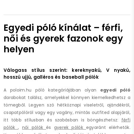
Egyedi póló kínálat – férfi,
női és gyerek fazonok egy
helyen
Válogass stílus szerint: kereknyakú, V nyakú,
hosszú ujjú, galléros és baseball pólók
A poloim.hu póló kategóriájában olyan
egyedi póló
darabokat találsz, amelyekkel könnyen kiemelkedhetsz a
tömegből. Legyen szó hétköznapi viseletről, ajándékról,
csapatpólóról vagy egy vagány, mintás outfited alapjáról,
itt több stílusban és szabásban is böngészhetsz:
férfi
pólók
,
női pólók
és
gyerek pólók
egyaránt elérhetők.