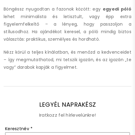
Böngéssz nyugodtan a fazonok között: egy
egyedi póló
lehet minimalista és letisztult, vagy épp extra
figyelemfelkeltő – a lényeg, hogy passzoljon a
stílusodhoz. Ha ajándékot keresel, a póló mindig biztos
választás: praktikus, személyes és hordható.
Nézz körül a teljes kínálatban, és menőzd a kedvenceidet
– így megmutathatod, mi tetszik igazán, és az igazán „te
vagy” darabok kapják a figyelmet.
LEGYÉL NAPRAKÉSZ
Iratkozz fel hírlevelünkre!
Keresztnév
*