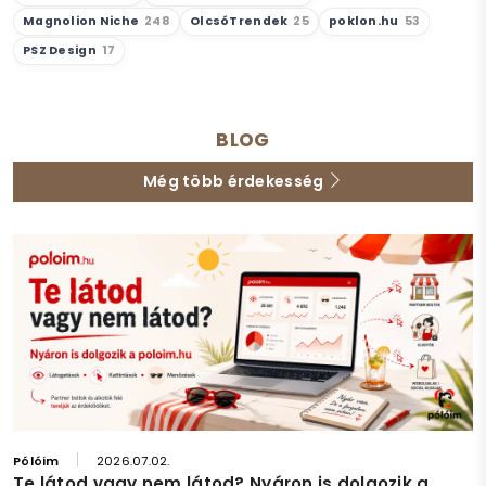
Magnolion Niche
248
OlcsóTrendek
25
poklon.hu
53
PSZ Design
17
BLOG
Még több érdekesség
Pólóim
2026.07.02.
Te látod vagy nem látod? Nyáron is dolgozik a