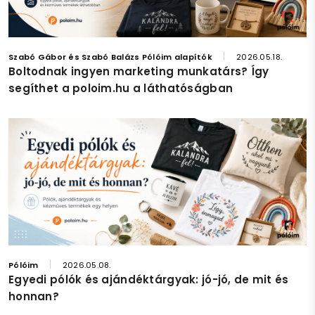
Szabó Gábor és Szabó Balázs Pólóim alapítók
2026.05.18.
Boltodnak ingyen marketing munkatárs? Így
segíthet a poloim.hu a láthatóságban
Pólóim
2026.05.08.
Egyedi pólók és ajándéktárgyak: jó-jó, de mit és
honnan?