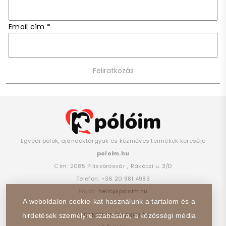
Email cím
*
Egyedi pólók, ajándéktárgyak és kézműves termékek keresője
poloim.hu
Cím:
2085
Pilisvörösvár
,
Rákóczi u. 3/D
Telefon:
+36 20 981 4983
Email:
hello@poloim.hu
A weboldalon cookie-kat használunk a tartalom és a
PARTNER CSATLAKOZÁS
hirdetések személyre szabására, a közösségi média