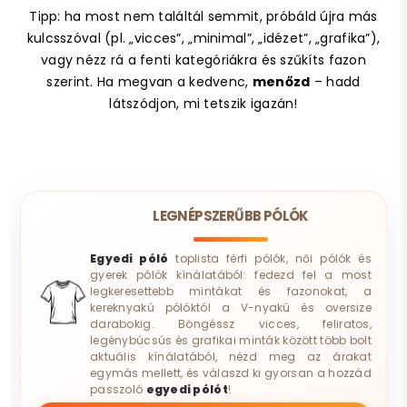
Tipp: ha most nem találtál semmit, próbáld újra más
kulcsszóval (pl. „vicces”, „minimal”, „idézet”, „grafika”),
vagy nézz rá a fenti kategóriákra és szűkíts fazon
szerint. Ha megvan a kedvenc,
menőzd
– hadd
látszódjon, mi tetszik igazán!
LEGNÉPSZERŰBB PÓLÓK
Egyedi póló
toplista férfi pólók, női pólók és
gyerek pólók kínálatából: fedezd fel a most
legkeresettebb mintákat és fazonokat, a
kereknyakú pólóktól a V-nyakú és oversize
darabokig. Böngéssz vicces, feliratos,
legénybúcsús és grafikai minták között több bolt
aktuális kínálatából, nézd meg az árakat
egymás mellett, és válaszd ki gyorsan a hozzád
passzoló
egyedi pólót
!