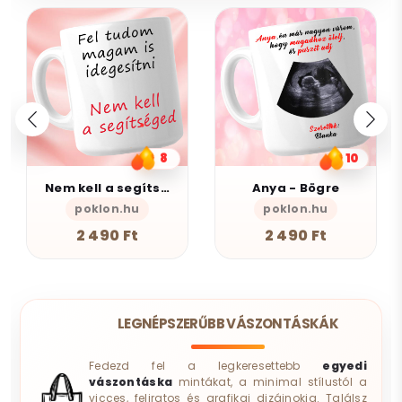
8
10
Nem kell a segítsé - Bögre
Anya - Bögre
poklon.hu
poklon.hu
AlszomKös
2 490 Ft
2 490 Ft
LEGNÉPSZERŰBB VÁSZONTÁSKÁK
Fedezd fel a legkeresettebb
egyedi
vászontáska
mintákat, a minimal stílustól a
vicces, feliratos és grafikai dizájnokig. Találsz