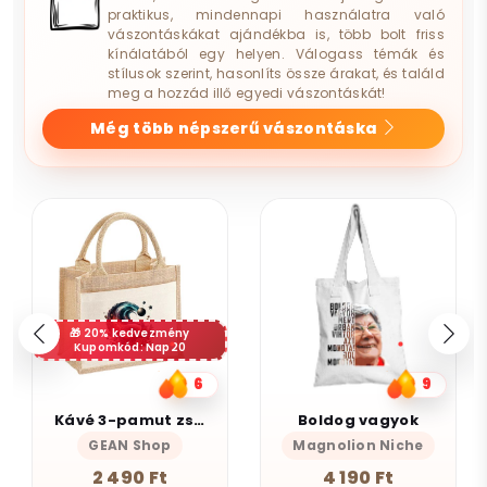
praktikus, mindennapi használatra való
vászontáskákat ajándékba is, több bolt friss
kínálatából egy helyen. Válogass témák és
stílusok szerint, hasonlíts össze árakat, és találd
meg a hozzád illő egyedi vászontáskát!
Még több népszerű vászontáska
20% kedvezmény
Kupomkód: Nap20
6
9
Kávé 3-pamut zsebes juta midi bevásárlótáska
Boldog vagyok
GEAN Shop
Magnolion Niche
2 490 Ft
4 190 Ft