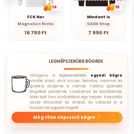
14
10
FCK Ner
Mindent is
Magnolion Niche
GEAN Shop
16 790 Ft
7 990 Ft
LEGNÉPSZERŰBB BÖGREK
Válogass a legkeresettebb
egyedi bögre
minták közül, ahol vicces, feliratos, minimal és
grafikai dizájnok is várnak. Találsz ajándék
bögréket pároknak, családnak és barátoknak,
több bolt friss kínálatából egy helyen. Hasonlíts
össze stílusokat és árakat, és válaszd ki a
hozzád illő egyedi bögrét!
Még több népszerű bögre