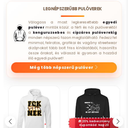
LEGNÉPSZERŰBB PULÓVEREK
Válogass a most legkeresettebb
egyedi
pulóver
minták közül: a férfi és női pulóverektől
a
kenguruzsebes
és
cipzáros pulóverekig
minden népszerű fazon megtalálható. Fedezz fel
minimal, feliratos, grafikai és vagány streetwear
dizájnokat több bolt friss kínálatából, hasonlíts
össze árakat, és válaszd ki gyorsan a hozzád
illő egyedi pulóvert!
Még több népszerű pulóver
20% kedvezmény
Kupomkód: Nap20