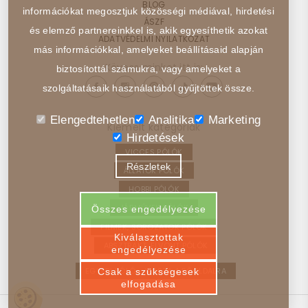
BLOG
információkat megosztjuk közösségi médiával, hirdetési
ÁSZF
és elemző partnereinkkel is, akik egyesíthetik azokat
ADATVÉDELMI NYILATKOZAT
más információkkal, amelyeket beállításaid alapján
Kövess minket itt is:
biztosítottál számukra, vagy amelyeket a
szolgáltatásaik használatából gyűjtöttek össze.
Elengedtehetlen
Analitika
Marketing
Kiemelt kategóriák
Hirdetések
VICCES PÓLÓK
Részletek
ÁLLATOK PÓLÓK
HOBBI PÓLÓK
JÁRMŰVEK PÓLÓK
Összes engedélyezése
FILMEK, SOROZATOK PÓLÓK
Kiválasztottak
ABSZTRAKT, ELVONT PÓLÓK
engedélyezése
EGYEDI PÓLÓ – VISSZA A FŐOLDALRA
Csak a szükségesek
elfogadása