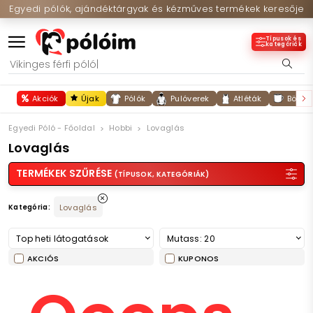
Egyedi pólók, ajándéktárgyak és kézműves termékek keresője
Típusok és
kategóriák
Akciók
Újak
Pólók
Pulóverek
Atléták
Bögré
Egyedi Póló - Főoldal
Hobbi
Lovaglás
Lovaglás
TERMÉKEK SZŰRÉSE
(TÍPUSOK, KATEGÓRIÁK)
Kategória:
Lovaglás
Top heti látogatások
Mutass: 20
AKCIÓS
KUPONOS