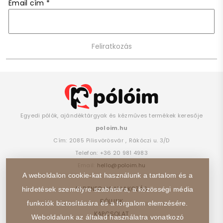
Email cím
*
Egyedi pólók, ajándéktárgyak és kézműves termékek keresője
poloim.hu
Cím:
2085
Pilisvörösvár
,
Rákóczi u. 3/D
Telefon:
+36 20 981 4983
Email:
hello@poloim.hu
A weboldalon cookie-kat használunk a tartalom és a
PARTNER CSATLAKOZÁS
hirdetések személyre szabására, a közösségi média
RÓLUNK
funkciók biztosítására és a forgalom elemzésére.
KAPCSOLAT
Weboldalunk az általad használatra vonatkozó