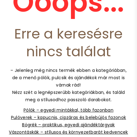
Ooops...
Erre a keresésre
nincs találat
– Jelenleg még nincs termék ebben a kategóriában,
de a menő pólók, pulcsik és ajándékok már most is
várnak rád!
Nézz szét a legnépszerűbb kategóriákban, és találd
meg a stílusodhoz passzoló darabokat.
Pólók – egyedi mintákkal, több fazonban
Pulóverek – kapucnis, cipzáras és belebújós fazonok
Bögrék – praktikus, egyedi ajándéktárgyak
Vászontáskák – stílusos és környezetbarát kedvencek