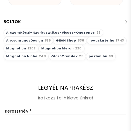
BOLTOK
AlszomKöszi- Szarkasztikus-Vicces-Önazonos
23
AncsumancsDesign
186
GEAN Shop
836
lovaskate.hu
1743
Magnolion
1202
Magnolion Merch
220
Magnolion Niche
248
OlcsóTrendek
25
poklon.hu
53
LEGYÉL NAPRAKÉSZ
Iratkozz fel hírlevelünkre!
Keresztnév
*