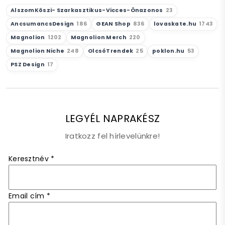
AlszomKöszi- Szarkasztikus-Vicces-Önazonos
23
AncsumancsDesign
186
GEAN Shop
836
lovaskate.hu
1743
Magnolion
1202
Magnolion Merch
220
Magnolion Niche
248
OlcsóTrendek
25
poklon.hu
53
PSZ Design
17
LEGYÉL NAPRAKÉSZ
Iratkozz fel hírlevelünkre!
Keresztnév
*
Email cím
*