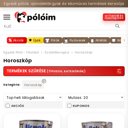
Egyedi pólók, ajándéktárgyak és kézműves termékek keresője
Típusok és
kategóriák
Akciók
Újak
Pólók
Pulóverek
Atléták
Bögré
Egyedi Póló - Főoldal
Születésnapra
Horoszkóp
Horoszkóp
TERMÉKEK SZŰRÉSE
(TÍPUSOK, KATEGÓRIÁK)
Kategória:
Horoszkóp
Top heti látogatások
Mutass: 20
AKCIÓS
KUPONOS