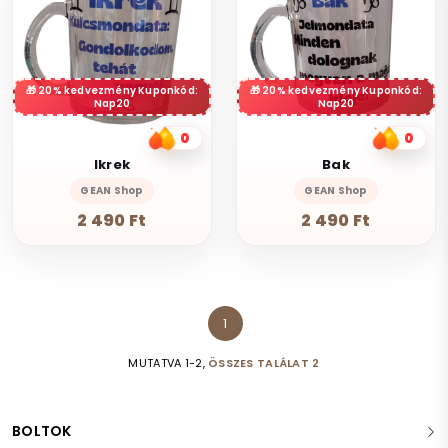
20% kedvezmény Kuponkód:
20% kedvezmény Kuponkód:
Nap20
Nap20
0
0
Ikrek
Bak
GEAN Shop
GEAN Shop
2 490 Ft
2 490 Ft
1
MUTATVA 1-2,
ÖSSZES TALÁLAT 2
BOLTOK