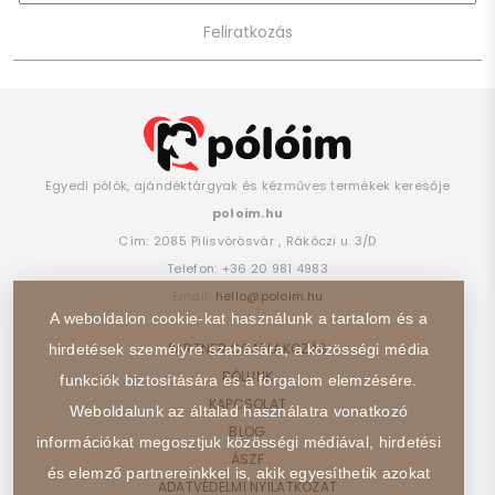
Egyedi pólók, ajándéktárgyak és kézműves termékek keresője
poloim.hu
Cím:
2085
Pilisvörösvár
,
Rákóczi u. 3/D
Telefon:
+36 20 981 4983
Email:
hello@poloim.hu
A weboldalon cookie-kat használunk a tartalom és a
PARTNER CSATLAKOZÁS
hirdetések személyre szabására, a közösségi média
RÓLUNK
funkciók biztosítására és a forgalom elemzésére.
KAPCSOLAT
Weboldalunk az általad használatra vonatkozó
BLOG
információkat megosztjuk közösségi médiával, hirdetési
ÁSZF
és elemző partnereinkkel is, akik egyesíthetik azokat
ADATVÉDELMI NYILATKOZAT