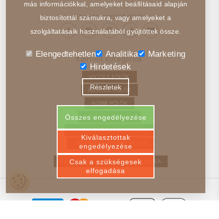
más információkkal, amelyeket beállításaid alapján
Kövess minket itt is:
biztosítottál számukra, vagy amelyeket a
szolgáltatásaik használatából gyűjtöttek össze.
Elengedtehetlen
Analitika
Marketing
Kiemelt kategóriák
Hirdetések
VICCES PÓLÓK
Részletek
ÁLLATOK PÓLÓK
HOBBI PÓLÓK
JÁRMŰVEK PÓLÓK
Összes engedélyezése
FILMEK, SOROZATOK PÓLÓK
Kiválasztottak
ABSZTRAKT, ELVONT PÓLÓK
engedélyezése
EGYEDI PÓLÓ – VISSZA A FŐOLDALRA
Csak a szükségesek
elfogadása