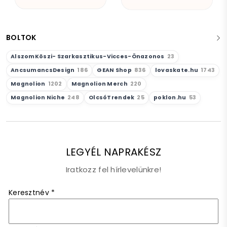
BOLTOK
AlszomKöszi- Szarkasztikus-Vicces-Önazonos
23
AncsumancsDesign
186
GEAN Shop
836
lovaskate.hu
1743
Magnolion
1202
Magnolion Merch
220
Magnolion Niche
248
OlcsóTrendek
25
poklon.hu
53
LEGYÉL NAPRAKÉSZ
Iratkozz fel hírlevelünkre!
Keresztnév
*