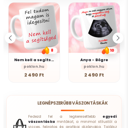
8
10
Nem kell a segítsé - Bögre
Anya - Bögre
poklon.hu
poklon.hu
AlszomKös
2 490 Ft
2 490 Ft
LEGNÉPSZERŰBB VÁSZONTÁSKÁK
Fedezd fel a legkeresettebb
egyedi
vászontáska
mintákat, a minimal stílustól a
vicces, feliratos és grafikai dizájnokig. Találsz