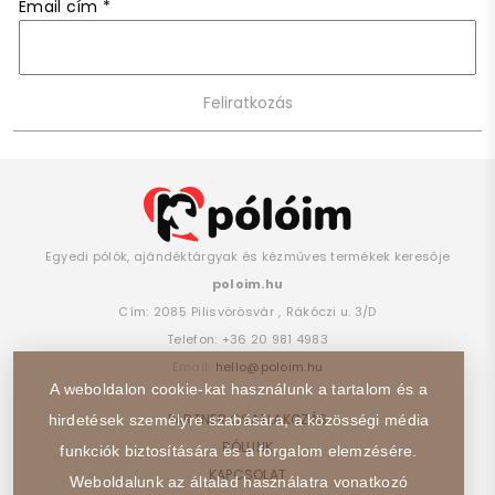
Email cím
*
Egyedi pólók, ajándéktárgyak és kézműves termékek keresője
poloim.hu
Cím:
2085
Pilisvörösvár
,
Rákóczi u. 3/D
Telefon:
+36 20 981 4983
Email:
hello@poloim.hu
A weboldalon cookie-kat használunk a tartalom és a
PARTNER CSATLAKOZÁS
hirdetések személyre szabására, a közösségi média
RÓLUNK
funkciók biztosítására és a forgalom elemzésére.
KAPCSOLAT
Weboldalunk az általad használatra vonatkozó