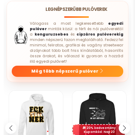
LEGNÉPSZERŰBB PULÓVEREK
Válogass a most legkeresettebb
egyedi
pulóver
minták közül: a férfi és női pulóverektől
a
kenguruzsebes
és
cipzáros pulóverekig
minden népszerű fazon megtalálható. Fedezz fel
minimal, feliratos, grafikai és vagány streetwear
dizájnokat több bolt friss kínálatából, hasonlíts
össze árakat, és válaszd ki gyorsan a hozzád
illő egyedi pulóvert!
Még több népszerű pulóver
20% kedvezmény
Kupomkód: Nap20