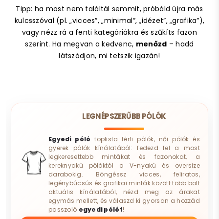
Tipp: ha most nem találtál semmit, próbáld újra más
kulcsszóval (pl. „vicces”, „minimal”, „idézet”, „grafika”),
vagy nézz rá a fenti kategóriákra és szűkíts fazon
szerint. Ha megvan a kedvenc,
menőzd
– hadd
látszódjon, mi tetszik igazán!
LEGNÉPSZERŰBB PÓLÓK
Egyedi póló
toplista férfi pólók, női pólók és
gyerek pólók kínálatából: fedezd fel a most
legkeresettebb mintákat és fazonokat, a
kereknyakú pólóktól a V-nyakú és oversize
darabokig. Böngéssz vicces, feliratos,
legénybúcsús és grafikai minták között több bolt
aktuális kínálatából, nézd meg az árakat
egymás mellett, és válaszd ki gyorsan a hozzád
passzoló
egyedi pólót
!