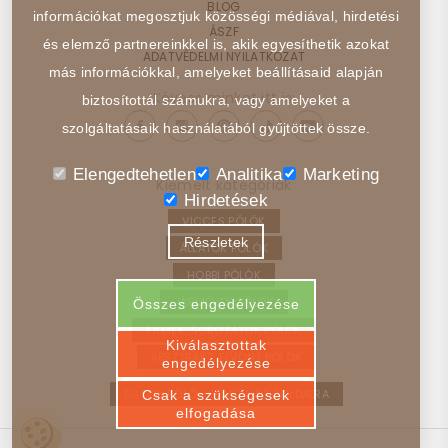
BLOG
információkat megosztjuk közösségi médiával, hirdetési
ÁSZF
és elemző partnereinkkel is, akik egyesíthetik azokat
ADATVÉDELMI NYILATKOZAT
más információkkal, amelyeket beállításaid alapján
Kövess minket itt is:
biztosítottál számukra, vagy amelyeket a
szolgáltatásaik használatából gyűjtöttek össze.
Elengedtehetlen
Analitika
Marketing
Kiemelt kategóriák
Hirdetések
VICCES PÓLÓK
Részletek
ÁLLATOK PÓLÓK
HOBBI PÓLÓK
JÁRMŰVEK PÓLÓK
Összes engedélyezése
FILMEK, SOROZATOK PÓLÓK
Kiválasztottak
ABSZTRAKT, ELVONT PÓLÓK
engedélyezése
EGYEDI PÓLÓ – VISSZA A FŐOLDALRA
Csak a szükségesek
elfogadása