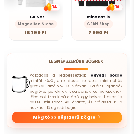
14
10
FCK Ner
Mindent is
Magnolion Niche
GEAN Shop
16 790 Ft
7 990 Ft
LEGNÉPSZERŰBB BÖGREK
Válogass a legkeresettebb
egyedi bögre
minták közül, ahol vicces, feliratos, minimal és
grafikai dizájnok is várnak. Találsz ajándék
bögréket pároknak, családnak és barátoknak,
több bolt friss kínálatából egy helyen. Hasonlíts
össze stílusokat és árakat, és válaszd ki a
hozzád illő egyedi bögrét!
Még több népszerű bögre