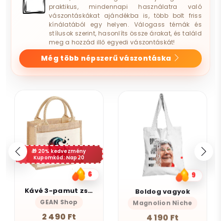
praktikus, mindennapi használatra való
vászontáskákat ajándékba is, több bolt friss
kínálatából egy helyen. Válogass témák és
stílusok szerint, hasonlíts össze árakat, és találd
meg a hozzád illő egyedi vászontáskát!
Még több népszerű vászontáska
20% kedvezmény
Kupomkód: Nap20
6
9
Kávé 3-pamut zsebes juta midi bevásárlótáska
Boldog vagyok
GEAN Shop
Magnolion Niche
2 490 Ft
4 190 Ft