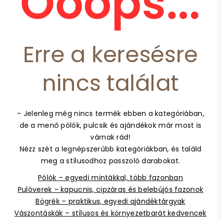
Ooops...
Erre a keresésre
nincs találat
– Jelenleg még nincs termék ebben a kategóriában,
de a menő pólók, pulcsik és ajándékok már most is
várnak rád!
Nézz szét a legnépszerűbb kategóriákban, és találd
meg a stílusodhoz passzoló darabokat.
Pólók – egyedi mintákkal, több fazonban
Pulóverek – kapucnis, cipzáras és belebújós fazonok
Bögrék – praktikus, egyedi ajándéktárgyak
Vászontáskák – stílusos és környezetbarát kedvencek