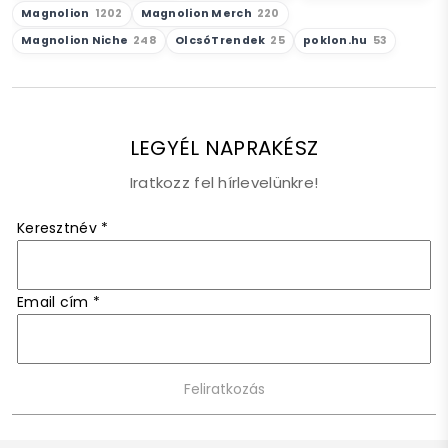
Magnolion
1202
Magnolion Merch
220
Magnolion Niche
248
OlcsóTrendek
25
poklon.hu
53
LEGYÉL NAPRAKÉSZ
Iratkozz fel hírlevelünkre!
Keresztnév
*
Email cím
*