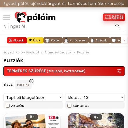
Egyedi pólók, ajándéktárgyak és kézműves termékek keresője
Típusok és
kategóriák
Akciók
Újak
Pólók
Pulóverek
Atléták
Bögré
Egyedi Póló - Főoldal
Ajándéktárgyak
Puzzlék
Puzzlék
TERMÉKEK SZŰRÉSE
(TÍPUSOK, KATEGÓRIÁK)
Típus:
Puzzlék
Top heti látogatások
Mutass: 20
AKCIÓS
KUPONOS
1/4
1/2