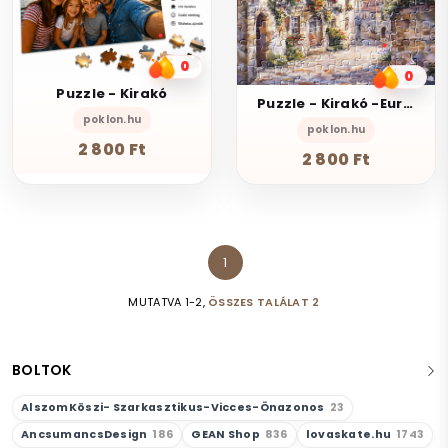
0
0
Puzzle - Kirakó
Puzzle - Kirakó -Európai romantikus falu
poklon.hu
poklon.hu
2 800 Ft
2 800 Ft
1
MUTATVA 1-2,
ÖSSZES TALÁLAT 2
BOLTOK
AlszomKöszi- Szarkasztikus-Vicces-Önazonos
23
AncsumancsDesign
186
GEAN Shop
836
lovaskate.hu
1743