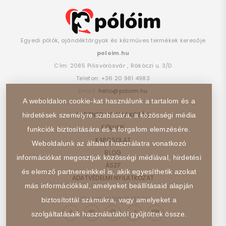
Egyedi pólók, ajándéktárgyak és kézműves termékek keresője
poloim.hu
Cím:
2085
Pilisvörösvár
,
Rákóczi u. 3/D
Telefon:
+36 20 981 4983
Email:
hello@poloim.hu
A weboldalon cookie-kat használunk a tartalom és a
PARTNER CSATLAKOZÁS
hirdetések személyre szabására, a közösségi média
RÓLUNK
funkciók biztosítására és a forgalom elemzésére.
KAPCSOLAT
Weboldalunk az általad használatra vonatkozó
BLOG
információkat megosztjuk közösségi médiával, hirdetési
ÁSZF
és elemző partnereinkkel is, akik egyesíthetik azokat
ADATVÉDELMI NYILATKOZAT
más információkkal, amelyeket beállításaid alapján
Kövess minket itt is:
biztosítottál számukra, vagy amelyeket a
szolgáltatásaik használatából gyűjtöttek össze.