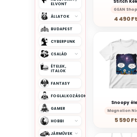
Stitch Ké
Arcane
ELVONT
Archive 81
GEAN Sho
Az Igazság Ligája
ÁLLATOK
4 490 F
Az Oroszlánkirály
Barbenheimer
BUDAPEST
Barbie
Batman
CYBERPUNK
Birmingham Bandája
Black Adam
CSALÁD
Bolondos Dallamok
ÉTELEK,
Bosszúállók
ITALOK
Breaking Bad
FANTASY
Bridgerton Család
Bud Spencer
FOGLALKOZÁSOK
Snoopy él
Cobra Kai
GAMER
Magnolion Ni
Colombo
5 590 Ft
Csillagkapu
HOBBI
Csillagok Háborúja
JÁRMŰVEK
Die Hard