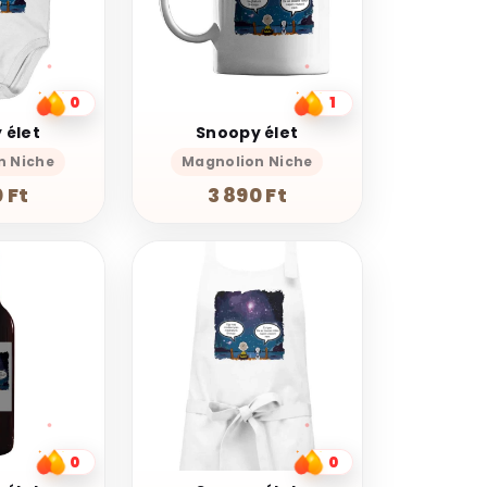
0
1
 élet
Snoopy élet
n Niche
Magnolion Niche
 Ft
3 890 Ft
0
0