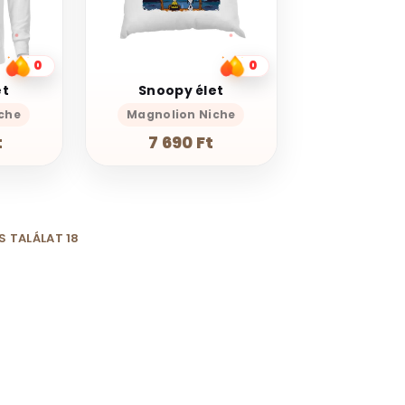
0
0
et
Snoopy élet
che
Magnolion Niche
t
7 690 Ft
S TALÁLAT 18