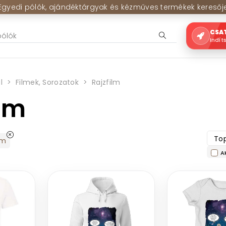
Egyedi pólók, ajándéktárgyak és kézműves termékek keresőj
CSA
Indít
l
Filmek, Sorozatok
Rajzfilm
ilm
Top
lm
A