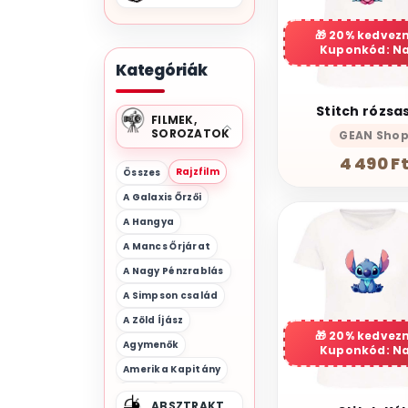
20% kedvez
Kuponkód: N
Kategóriák
Stitch rózsa
FILMEK,
SOROZATOK
GEAN Sho
4 490 F
Rajzfilm
Összes
A Galaxis Őrzői
A Hangya
A Mancs Őrjárat
A Nagy Pénzrablás
A Simpson család
A Zöld Íjász
20% kedvez
Agymenők
Kuponkód: N
Amerika Kapitány
Anime
Aquaman
ABSZTRAKT,