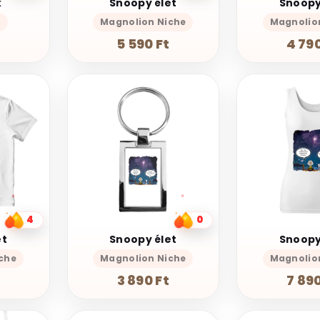
k
Snoopy élet
Snoopy
p
Magnolion Niche
Magnolio
t
5 590 Ft
4 790
4
0
et
Snoopy élet
Snoopy
che
Magnolion Niche
Magnolio
3 890 Ft
7 890