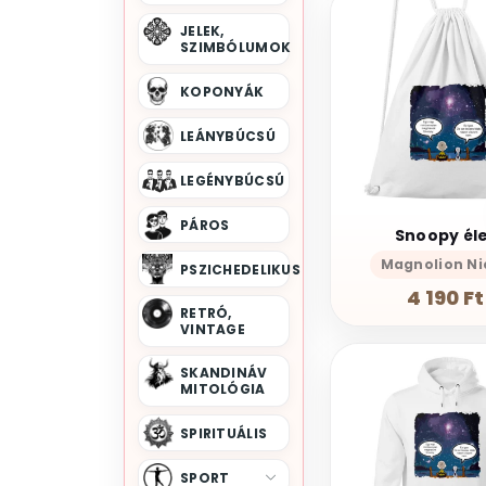
Disney Gonoszok
JELEK,
SZIMBÓLUMOK
Disney Hercegnők
Donnie Darko
KOPONYÁK
Dr Strange
LEÁNYBÚCSÚ
Dragon Ball
Euphoria
Fallout
LEGÉNYBÚCSÚ
Family Guy
PÁROS
Fantasy
Snoopy él
Fekete Özvegy
Magnolion Ni
PSZICHEDELIKUS
Fekete Párduc
4 190 Ft
RETRÓ,
Flash
VINTAGE
Flúgos Futam
SKANDINÁV
Frédi És Béni
MITOLÓGIA
Godfather
SPIRITUÁLIS
Gyűrűk Ura
Harry Potter
SPORT