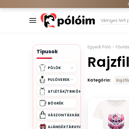
Egyedi Póló - Főolda
Típusok
Rajzf
PÓLÓK
PULÓVEREK
Kategória:
Rajzfi
ATLÉTÁK/TRIKÓK
BÖGRÉK
VÁSZONTÁSKÁK
AJÁNDÉKTÁRGYAK