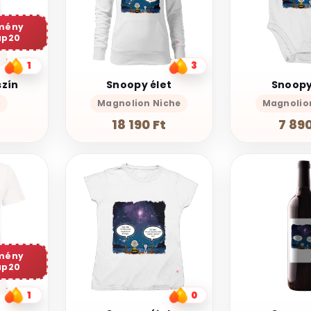
mény
ap20
1
3
szín
Snoopy élet
Snoopy
p
Magnolion Niche
Magnolio
t
18 190 Ft
7 890
mény
ap20
1
0