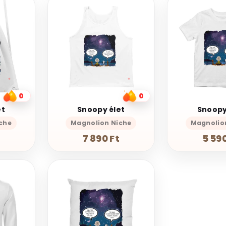
0
0
et
Snoopy élet
Snoopy
che
Magnolion Niche
Magnolio
7 890 Ft
5 590