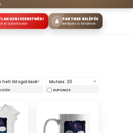
e
TLAKOZNI SZERETNÉK!
PARTNER BELÉPÉS
sd el a boltodat
Belépés a felületre
 heti látogatások
Mutass: 20
KCIÓS
KUPONOS