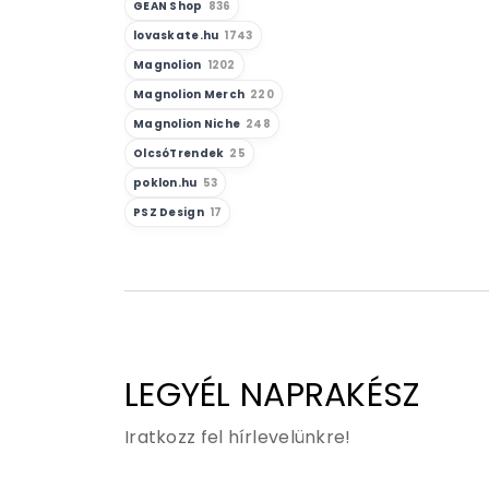
GEAN Shop
836
Óz, A Csodák Csodája
lovaskate.hu
1743
Pennywise
Magnolion
1202
Pókember
Magnolion Merch
220
Pokemon
Magnolion Niche
248
Predátor
OlcsóTrendek
25
Pulp Fiction
poklon.hu
53
Rémálom az Elm utcában
PSZ Design
17
Rick És Morty
Riverdale
Robotzsaru
Sárkányok Háza
Sci-Fi
Scooby-Doo
Sólyomszem
LEGYÉL NAPRAKÉSZ
Sons Of Anarchy
Spongyabob
Iratkozz fel hírlevelünkre!
Squid Game