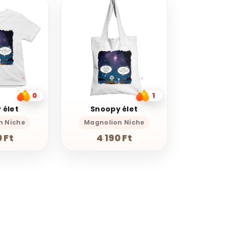
0
1
 élet
Snoopy élet
n Niche
Magnolion Niche
 Ft
4 190 Ft