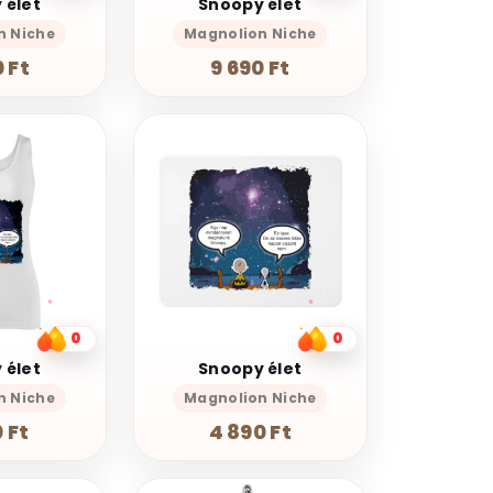
 élet
Snoopy élet
n Niche
Magnolion Niche
 Ft
9 690 Ft
0
0
 élet
Snoopy élet
n Niche
Magnolion Niche
 Ft
4 890 Ft