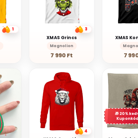
1
3
XMAS Grincs
XMAS Kon
n
Magnolion
Magno
7 990 Ft
7 990
20% ke
Kuponkód
4