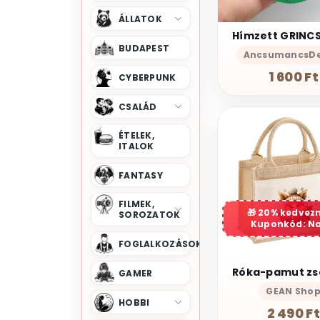
Névnap
Nőnap
ÁLLATOK
Szent Patrick
Szilveszter
BUDAPEST
AncsumancsDe
Születésnap
1 600 Ft
CYBERPUNK
Terhesség És Születés
Valentin-Nap
CSALÁD
ÉTELEK,
ITALOK
FANTASY
FILMEK,
20% kedvez
SOROZATOK
Kuponkód: N
FOGLALKOZÁSOK
GAMER
GEAN Sho
HOBBI
2 490 Ft