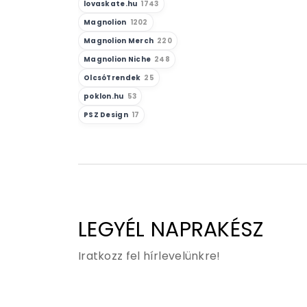
lovaskate.hu
1743
Magnolion
1202
Magnolion Merch
220
Magnolion Niche
248
OlcsóTrendek
25
poklon.hu
53
PSZ Design
17
LEGYÉL NAPRAKÉSZ
Iratkozz fel hírlevelünkre!