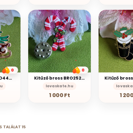
0
0
Kitűző bross BRO442 - Tűzzománcos szánkó karácsonyfával strasszkövekkel 18x29mm
Kitűző bross BRO252 - Tűzzománcos karácsonyi fagyal cukorkán 22x22mm
hu
lovaskate.hu
lovaska
1 000 Ft
1 200
S TALÁLAT 15