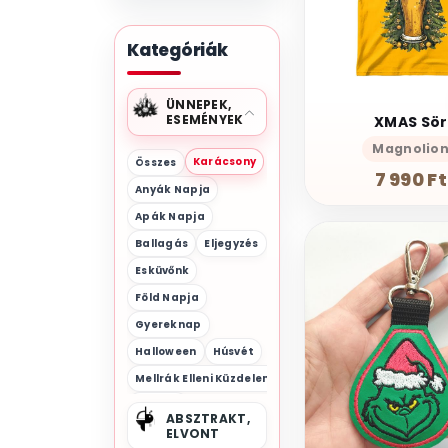
Kategóriák
ÜNNEPEK,
ESEMÉNYEK
XMAS Sör
Magnolio
Karácsony
Összes
7 990 Ft
Anyák Napja
Apák Napja
Ballagás
Eljegyzés
Esküvőnk
Föld Napja
Gyereknap
Halloween
Húsvét
Mellrák Elleni Küzdelem
Mikulás
ABSZTRAKT,
Movember
ELVONT