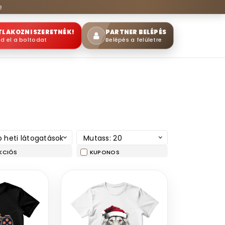
e
TLAKOZNI SZERETNÉK!
PARTNER BELÉPÉS
sd el a boltodat
Belépés a felületre
 heti látogatások
Mutass: 20
KCIÓS
KUPONOS