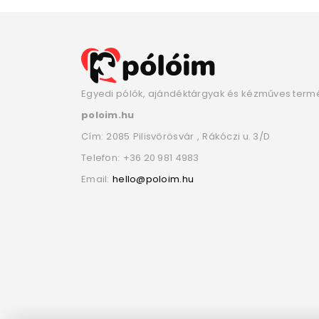
Egyedi pólók, ajándéktárgyak és kézműves term
poloim.hu
Cím:
2085
Pilisvörösvár
,
Rákóczi u. 3/D
Telefon:
+36 20 981 4983
Email:
hello@poloim.hu