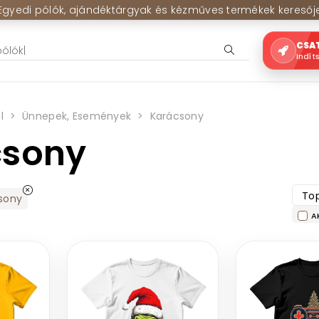
Egyedi pólók, ajándéktárgyak és kézműves termékek keresőj
CSA
Indít
l
Ünnepek, Események
Karácsony
csony
Top
sony
A