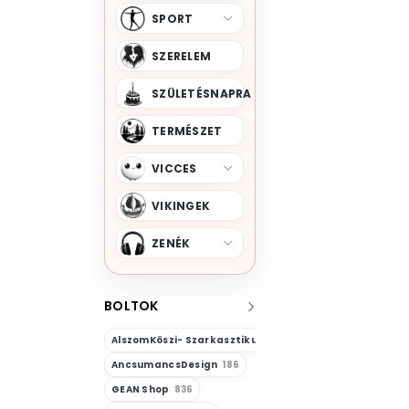
SPORT
SZERELEM
SZÜLETÉSNAPRA
TERMÉSZET
VICCES
VIKINGEK
ZENÉK
BOLTOK
AlszomKöszi- Szarkasztikus-Vicces-Önazonos
23
AncsumancsDesign
186
GEAN Shop
836