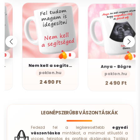
8
10
Nem kell a segítsé - Bögre
Anya - Bögre
poklon.hu
poklon.hu
AlszomKös
2 490 Ft
2 490 Ft
LEGNÉPSZERŰBB VÁSZONTÁSKÁK
Fedezd fel a legkeresettebb
egyedi
vászontáska
mintákat, a minimal stílustól a
vicces, feliratos és grafikai dizájnokig. Találsz