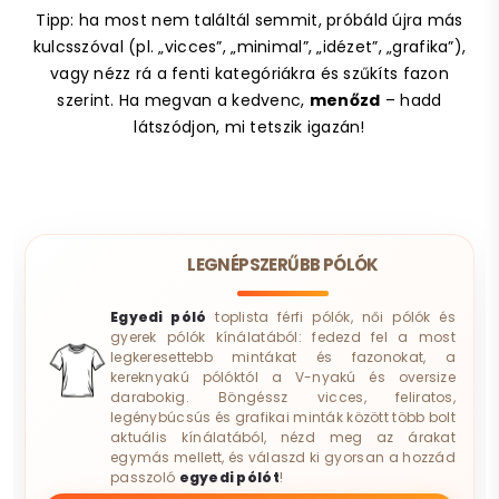
Tipp: ha most nem találtál semmit, próbáld újra más
kulcsszóval (pl. „vicces”, „minimal”, „idézet”, „grafika”),
vagy nézz rá a fenti kategóriákra és szűkíts fazon
szerint. Ha megvan a kedvenc,
menőzd
– hadd
látszódjon, mi tetszik igazán!
LEGNÉPSZERŰBB PÓLÓK
Egyedi póló
toplista férfi pólók, női pólók és
gyerek pólók kínálatából: fedezd fel a most
legkeresettebb mintákat és fazonokat, a
kereknyakú pólóktól a V-nyakú és oversize
darabokig. Böngéssz vicces, feliratos,
legénybúcsús és grafikai minták között több bolt
aktuális kínálatából, nézd meg az árakat
egymás mellett, és válaszd ki gyorsan a hozzád
passzoló
egyedi pólót
!