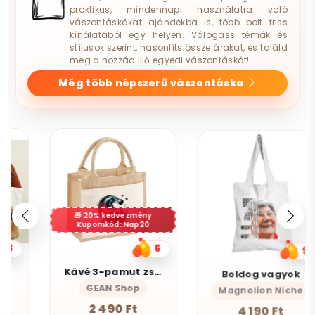
praktikus, mindennapi használatra való
vászontáskákat ajándékba is, több bolt friss
kínálatából egy helyen. Válogass témák és
stílusok szerint, hasonlíts össze árakat, és találd
meg a hozzád illő egyedi vászontáskát!
Még több népszerű vászontáska
20% kedvezmény
Kupomkód: Nap20
6
9
Kávé 3-pamut zsebes juta midi bevásárlótáska
Boldog vagyok
GEAN Shop
Magnolion Niche
2 490 Ft
4 190 Ft