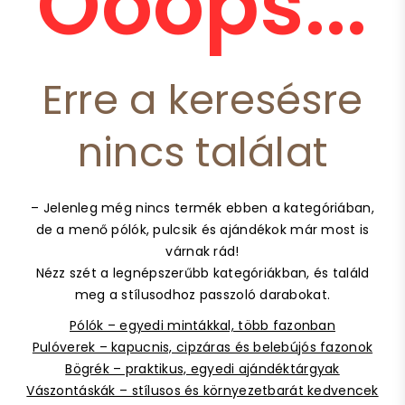
Ooops...
Erre a keresésre
nincs találat
– Jelenleg még nincs termék ebben a kategóriában,
de a menő pólók, pulcsik és ajándékok már most is
várnak rád!
Nézz szét a legnépszerűbb kategóriákban, és találd
meg a stílusodhoz passzoló darabokat.
Pólók – egyedi mintákkal, több fazonban
Pulóverek – kapucnis, cipzáras és belebújós fazonok
Bögrék – praktikus, egyedi ajándéktárgyak
Vászontáskák – stílusos és környezetbarát kedvencek