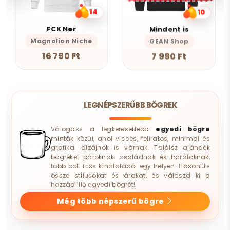
14
10
FCK Ner
Mindent is
Magnolion Niche
GEAN Shop
16 790 Ft
7 990 Ft
LEGNÉPSZERŰBB BÖGREK
Válogass a legkeresettebb
egyedi bögre
minták közül, ahol vicces, feliratos, minimal és
grafikai dizájnok is várnak. Találsz ajándék
bögréket pároknak, családnak és barátoknak,
több bolt friss kínálatából egy helyen. Hasonlíts
össze stílusokat és árakat, és válaszd ki a
hozzád illő egyedi bögrét!
Még több népszerű bögre