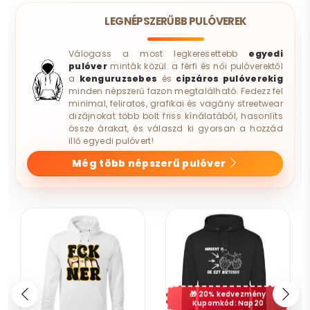
LEGNÉPSZERŰBB PULÓVEREK
Válogass a most legkeresettebb
egyedi
pulóver
minták közül: a férfi és női pulóverektől
a
kenguruzsebes
és
cipzáros pulóverekig
minden népszerű fazon megtalálható. Fedezz fel
minimal, feliratos, grafikai és vagány streetwear
dizájnokat több bolt friss kínálatából, hasonlíts
össze árakat, és válaszd ki gyorsan a hozzád
illő egyedi pulóvert!
Még több népszerű pulóver
20% kedvezmény
Kupomkód: Nap20