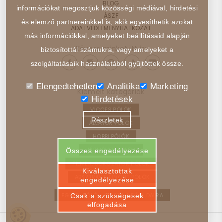
BLOG
információkat megosztjuk közösségi médiával, hirdetési
ÁSZF
és elemző partnereinkkel is, akik egyesíthetik azokat
ADATVÉDELMI NYILATKOZAT
más információkkal, amelyeket beállításaid alapján
Kövess minket itt is:
biztosítottál számukra, vagy amelyeket a
szolgáltatásaik használatából gyűjtöttek össze.
Elengedtehetlen
Analitika
Marketing
Kiemelt kategóriák
Hirdetések
VICCES PÓLÓK
Részletek
ÁLLATOK PÓLÓK
HOBBI PÓLÓK
JÁRMŰVEK PÓLÓK
Összes engedélyezése
FILMEK, SOROZATOK PÓLÓK
Kiválasztottak
ABSZTRAKT, ELVONT PÓLÓK
engedélyezése
EGYEDI PÓLÓ – VISSZA A FŐOLDALRA
Csak a szükségesek
elfogadása