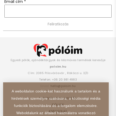
Email cím
*
Egyedi pólók, ajándéktárgyak és kézműves termékek keresője
poloim.hu
Cím:
2085
Pilisvörösvár
,
Rákóczi u. 3/D
Telefon:
+36 20 981 4983
Email:
hello@poloim.hu
A weboldalon cookie-kat használunk a tartalom és a
PARTNER CSATLAKOZÁS
hirdetések személyre szabására, a közösségi média
RÓLUNK
funkciók biztosítására és a forgalom elemzésére.
KAPCSOLAT
Weboldalunk az általad használatra vonatkozó