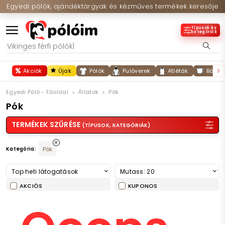
Egyedi pólók, ajándéktárgyak és kézműves termékek keresője
Típusok és
kategóriák
Akciók
Újak
Pólók
Pulóverek
Atléták
Bögré
Egyedi Póló - Főoldal
Állatok
Pók
Pók
TERMÉKEK SZŰRÉSE
(TÍPUSOK, KATEGÓRIÁK)
Kategória:
Pók
Top heti látogatások
Mutass: 20
AKCIÓS
KUPONOS