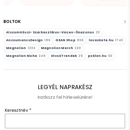
BOLTOK
AlszomKöszi- Szarkasztikus-Vicces-Önazonos
23
AncsumancsDesign
186
GEAN Shop
836
lovaskate.hu
1743
Magnolion
1202
Magnolion Merch
220
Magnolion Niche
248
OlcsóTrendek
25
poklon.hu
53
LEGYÉL NAPRAKÉSZ
Iratkozz fel hírlevelünkre!
Keresztnév
*