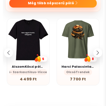
Még több népszerű póló
5
8
AlszomKöszi póló - Nem vagyok bunkó - Válogatok
Harci Palacsinta - Grafikus Unisex Póló
s-Önazonos
mKöszi- Szarkasztikus-Vicces-Önazonos
OlcsóTrendek
4 499 Ft
7 700 Ft