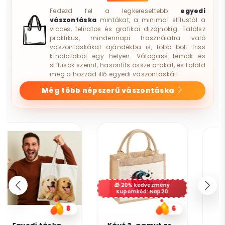
Fedezd fel a legkeresettebb
egyedi
vászontáska
mintákat, a minimal stílustól a
vicces, feliratos és grafikai dizájnokig. Találsz
praktikus, mindennapi használatra való
vászontáskákat ajándékba is, több bolt friss
kínálatából egy helyen. Válogass témák és
stílusok szerint, hasonlíts össze árakat, és találd
meg a hozzád illő egyedi vászontáskát!
Még több népszerű vászontáska
20% kedvezmény
Kupomkód: Nap20
6
9