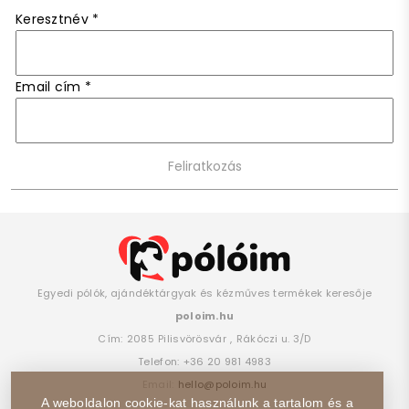
Keresztnév
*
Email cím
*
Egyedi pólók, ajándéktárgyak és kézműves termékek keresője
poloim.hu
Cím:
2085
Pilisvörösvár
,
Rákóczi u. 3/D
Telefon:
+36 20 981 4983
Email:
hello@poloim.hu
A weboldalon cookie-kat használunk a tartalom és a