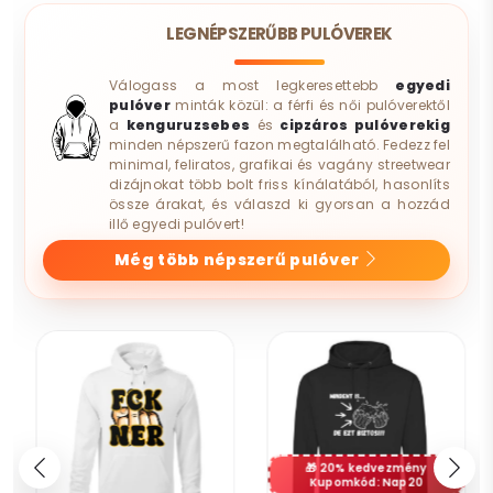
LEGNÉPSZERŰBB PULÓVEREK
Válogass a most legkeresettebb
egyedi
pulóver
minták közül: a férfi és női pulóverektől
a
kenguruzsebes
és
cipzáros pulóverekig
minden népszerű fazon megtalálható. Fedezz fel
minimal, feliratos, grafikai és vagány streetwear
dizájnokat több bolt friss kínálatából, hasonlíts
össze árakat, és válaszd ki gyorsan a hozzád
illő egyedi pulóvert!
Még több népszerű pulóver
20% kedvezmény
Kupomkód: Nap20