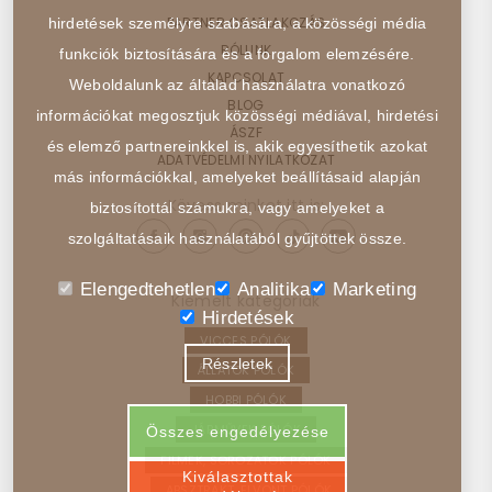
PARTNER CSATLAKOZÁS
hirdetések személyre szabására, a közösségi média
RÓLUNK
funkciók biztosítására és a forgalom elemzésére.
KAPCSOLAT
Weboldalunk az általad használatra vonatkozó
BLOG
információkat megosztjuk közösségi médiával, hirdetési
ÁSZF
és elemző partnereinkkel is, akik egyesíthetik azokat
ADATVÉDELMI NYILATKOZAT
más információkkal, amelyeket beállításaid alapján
Kövess minket itt is:
biztosítottál számukra, vagy amelyeket a
szolgáltatásaik használatából gyűjtöttek össze.
Elengedtehetlen
Analitika
Marketing
Kiemelt kategóriák
Hirdetések
VICCES PÓLÓK
Részletek
ÁLLATOK PÓLÓK
HOBBI PÓLÓK
JÁRMŰVEK PÓLÓK
Összes engedélyezése
FILMEK, SOROZATOK PÓLÓK
Kiválasztottak
ABSZTRAKT, ELVONT PÓLÓK