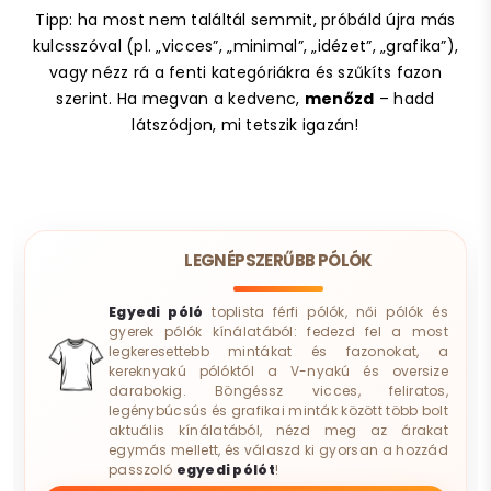
Tipp: ha most nem találtál semmit, próbáld újra más
kulcsszóval (pl. „vicces”, „minimal”, „idézet”, „grafika”),
vagy nézz rá a fenti kategóriákra és szűkíts fazon
szerint. Ha megvan a kedvenc,
menőzd
– hadd
látszódjon, mi tetszik igazán!
LEGNÉPSZERŰBB PÓLÓK
Egyedi póló
toplista férfi pólók, női pólók és
gyerek pólók kínálatából: fedezd fel a most
legkeresettebb mintákat és fazonokat, a
kereknyakú pólóktól a V-nyakú és oversize
darabokig. Böngéssz vicces, feliratos,
legénybúcsús és grafikai minták között több bolt
aktuális kínálatából, nézd meg az árakat
egymás mellett, és válaszd ki gyorsan a hozzád
passzoló
egyedi pólót
!