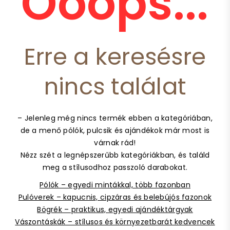
Ooops...
Erre a keresésre
nincs találat
– Jelenleg még nincs termék ebben a kategóriában,
de a menő pólók, pulcsik és ajándékok már most is
várnak rád!
Nézz szét a legnépszerűbb kategóriákban, és találd
meg a stílusodhoz passzoló darabokat.
Pólók – egyedi mintákkal, több fazonban
Pulóverek – kapucnis, cipzáras és belebújós fazonok
Bögrék – praktikus, egyedi ajándéktárgyak
Vászontáskák – stílusos és környezetbarát kedvencek