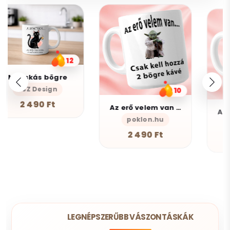
10
10
Az erő velem van - Bögre
Aki nem ismer Bögre
poklon.hu
poklon.hu
2 490 Ft
2 490 Ft
LEGNÉPSZERŰBB VÁSZONTÁSKÁK