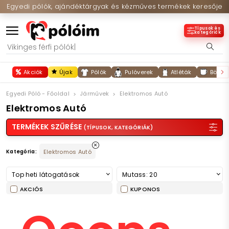
Egyedi pólók, ajándéktárgyak és kézműves termékek keresője
Típusok és
kategóriák
Akciók
Újak
Pólók
Pulóverek
Atléták
Bögré
Egyedi Póló - Főoldal
Járművek
Elektromos Autó
Elektromos Autó
TERMÉKEK SZŰRÉSE
(TÍPUSOK, KATEGÓRIÁK)
Kategória:
Elektromos Autó
Top heti látogatások
Mutass: 20
AKCIÓS
KUPONOS