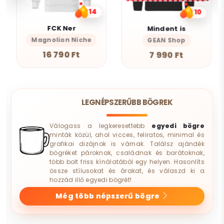
14
10
FCK Ner
Mindent is
Magnolion Niche
GEAN Shop
16 790 Ft
7 990 Ft
LEGNÉPSZERŰBB BÖGREK
Válogass a legkeresettebb
egyedi bögre
minták közül, ahol vicces, feliratos, minimal és
grafikai dizájnok is várnak. Találsz ajándék
bögréket pároknak, családnak és barátoknak,
több bolt friss kínálatából egy helyen. Hasonlíts
össze stílusokat és árakat, és válaszd ki a
hozzád illő egyedi bögrét!
Még több népszerű bögre