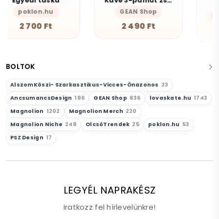
Kávé 3-pamut zsebes juta midi bevásárlótáska
Munka
GEAN Shop
Magnolion Niche
2 490 Ft
4 190 Ft
BOLTOK
AlszomKöszi- Szarkasztikus-Vicces-Önazonos
23
AncsumancsDesign
186
GEAN Shop
836
lovaskate.hu
1743
Magnolion
1202
Magnolion Merch
220
Magnolion Niche
248
OlcsóTrendek
25
poklon.hu
53
PSZ Design
17
LEGYÉL NAPRAKÉSZ
Iratkozz fel hírlevelünkre!