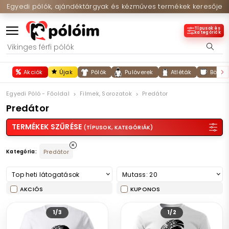
Egyedi pólók, ajándéktárgyak és kézműves termékek keresője
Típusok és
kategóriák
Akciók
Újak
Pólók
Pulóverek
Atléták
Bögré
Egyedi Póló - Főoldal
Filmek, Sorozatok
Predátor
Predátor
TERMÉKEK SZŰRÉSE
(TÍPUSOK, KATEGÓRIÁK)
Kategória:
Predátor
Top heti látogatások
Mutass: 20
AKCIÓS
KUPONOS
1/3
1/2