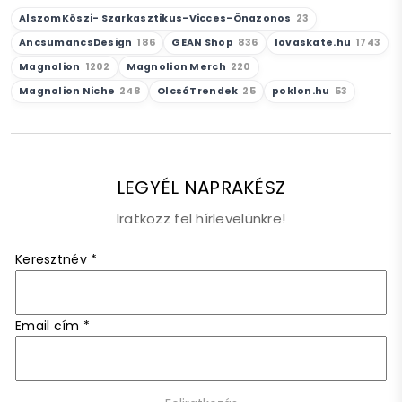
AlszomKöszi- Szarkasztikus-Vicces-Önazonos
23
AncsumancsDesign
186
GEAN Shop
836
lovaskate.hu
1743
Magnolion
1202
Magnolion Merch
220
Magnolion Niche
248
OlcsóTrendek
25
poklon.hu
53
LEGYÉL NAPRAKÉSZ
Iratkozz fel hírlevelünkre!
Keresztnév
*
Email cím
*