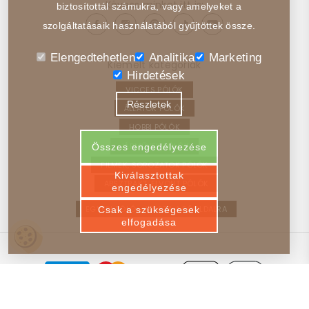
Kövess minket itt is:
biztosítottál számukra, vagy amelyeket a
szolgáltatásaik használatából gyűjtöttek össze.
Elengedtehetlen
Analitika
Marketing
Kiemelt kategóriák
Hirdetések
VICCES PÓLÓK
Részletek
ÁLLATOK PÓLÓK
HOBBI PÓLÓK
JÁRMŰVEK PÓLÓK
Összes engedélyezése
FILMEK, SOROZATOK PÓLÓK
Kiválasztottak
ABSZTRAKT, ELVONT PÓLÓK
engedélyezése
EGYEDI PÓLÓ – VISSZA A FŐOLDALRA
Csak a szükségesek
elfogadása
© 2025-2026 Poloim.hu - Minden Jog Fenntartva!