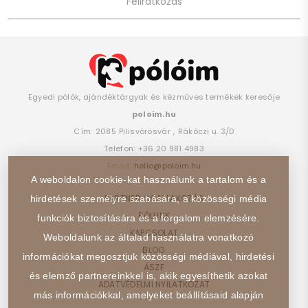
Egyedi pólók, ajándéktárgyak és kézműves termékek keresője
poloim.hu
Cím:
2085
Pilisvörösvár
,
Rákóczi u. 3/D
Telefon:
+36 20 981 4983
Email:
hello@poloim.hu
A weboldalon cookie-kat használunk a tartalom és a
PARTNER CSATLAKOZÁS
hirdetések személyre szabására, a közösségi média
RÓLUNK
funkciók biztosítására és a forgalom elemzésére.
KAPCSOLAT
Weboldalunk az általad használatra vonatkozó
BLOG
információkat megosztjuk közösségi médiával, hirdetési
ÁSZF
és elemző partnereinkkel is, akik egyesíthetik azokat
ADATVÉDELMI NYILATKOZAT
más információkkal, amelyeket beállításaid alapján