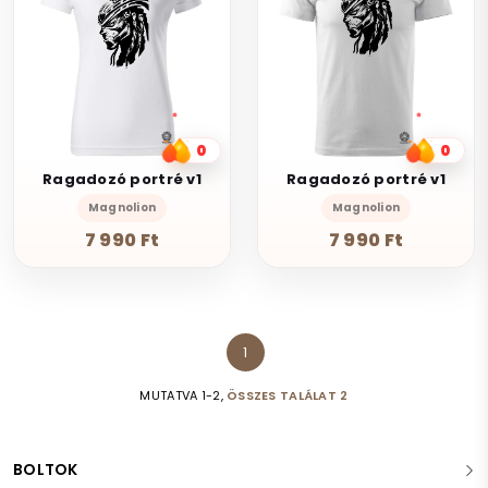
0
0
Ragadozó portré v1
Ragadozó portré v1
Magnolion
Magnolion
7 990 Ft
7 990 Ft
1
MUTATVA 1-2,
ÖSSZES TALÁLAT 2
BOLTOK