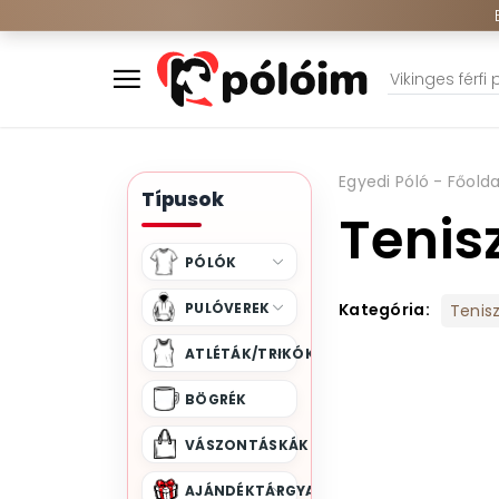
Egyedi Póló - Főolda
Típusok
Tenis
PÓLÓK
PULÓVEREK
Kategória:
Tenis
ATLÉTÁK/TRIKÓK
BÖGRÉK
VÁSZONTÁSKÁK
AJÁNDÉKTÁRGYAK