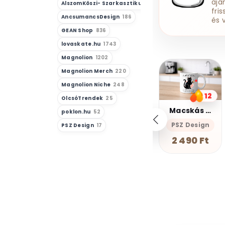
ajá
AlszomKöszi- Szarkasztikus-Vicces-Önazonos
23
fri
AncsumancsDesign
186
és 
GEAN Shop
836
lovaskate.hu
1743
Magnolion
1202
Magnolion Merch
220
Magnolion Niche
248
12
15
OlcsóTrendek
25
Macskás bögre
Rókás bögre
poklon.hu
52
9
PSZ Design
PSZ Design
PSZ Design
17
Az erő velem van - Bögre
2 490 Ft
2 490 Ft
poklon.hu
2 490 Ft