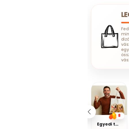
L
Fe
min
diz
vás
egy
öss
vás
20%
20%
kedvezmény
kedvezmény
Kupomkód:
Kupomkód:
Nap20
Nap20
10
8
6
Kávé 2-pamut zsebes juta midi bevásárlótáska
Egyedi táska
Kávé 3-pamut zsebes juta midi bevásárlótáska