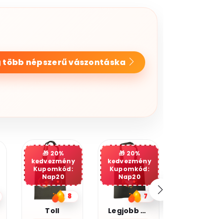
 több népszerű vászontáska
20%
kedvezmény
Kupomkód:
Nap20
7
5
Legjobb barátnő
Kocka cica