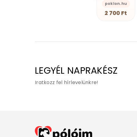
s-Önazonos
GEAN Shop
poklon.hu
GEAN Shop
2 490 Ft
2 700 Ft
2 490 Ft
LEGYÉL NAPRAKÉSZ
Iratkozz fel hírlevelünkre!