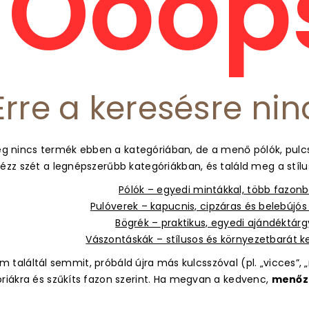
Ooops
Erre a keresésre nin
g nincs termék ebben a kategóriában, de a menő pólók, pulcs
ézz szét a legnépszerűbb kategóriákban, és találd meg a stíl
Pólók – egyedi mintákkal, több fazon
Pulóverek – kapucnis, cipzáras és belebújó
Bögrék – praktikus, egyedi ajándéktár
Vászontáskák – stílusos és környezetbarát 
 találtál semmit, próbáld újra más kulcsszóval (pl. „vicces”, „m
óriákra és szűkíts fazon szerint. Ha megvan a kedvenc,
menőz