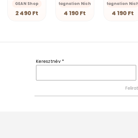
Magnolion Niche
Magnolion Niche
GEAN Shop
4 190 Ft
4 190 Ft
2 490 Ft
Keresztnév
*