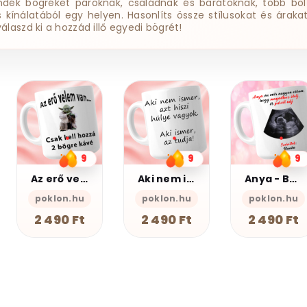
ndék bögréket pároknak, családnak és barátoknak, több bol
ss kínálatából egy helyen. Hasonlíts össze stílusokat és árakat
válaszd ki a hozzád illő egyedi bögrét!
9
9
7
Aki nem ismer Bögre
Anya - Bögre
Nem kell a segítsé - Bögre
poklon.hu
poklon.hu
poklon.hu
2 490 Ft
2 490 Ft
2 490 Ft