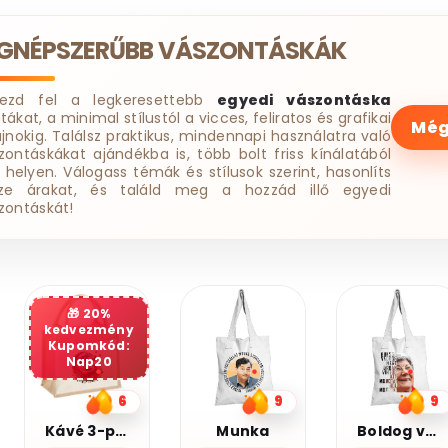
EGNÉPSZERŰBB VÁSZONTÁSKÁK
dezd fel a legkeresettebb
egyedi vászontáska
tákat, a minimal stílustól a vicces, feliratos és grafikai
Még
ájnokig. Találsz praktikus, mindennapi használatra való
zontáskákat ajándékba is, több bolt friss kínálatából
 helyen. Válogass témák és stílusok szerint, hasonlíts
ze árakat, és találd meg a hozzád illő egyedi
zontáskát!
20%
kedvezmény
Kupomkód:
Nap20
9
9
8
Munka
Boldog vagyok
Toll