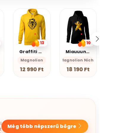
20%
kedvezmé
Kupomkó
Nap20
10
26
Miauuunkácsy a ninja
Never walk alone
Farkas
Magnolion Niche
Magnolion Niche
GEAN Sh
18 190 Ft
18 190 Ft
7 990 F
l
Még több népszerű bögre
z