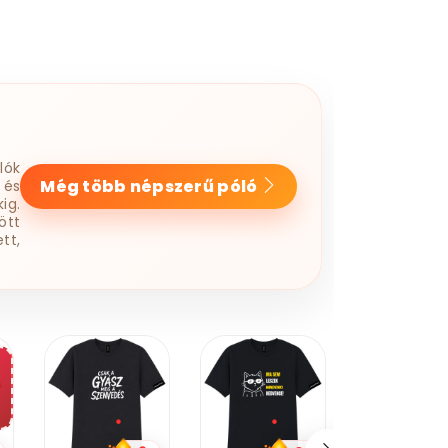
lók
Még több népszerű póló
 és
ig.
ött
tt,