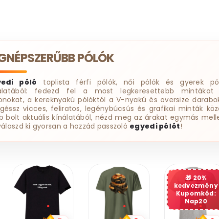
EGNÉPSZERŰBB PÓLÓK
yedi póló
toplista férfi pólók, női pólók és gyerek pó
álatából: fedezd fel a most legkeresettebb mintákat
onokat, a kereknyakú pólóktól a V-nyakú és oversize darabok
géssz vicces, feliratos, legénybúcsús és grafikai minták köz
b bolt aktuális kínálatából, nézd meg az árakat egymás melle
válaszd ki gyorsan a hozzád passzoló
egyedi pólót
!
20%
kedvezmény
Kupomkód:
Nap20