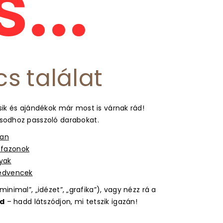
...
cs találat
ik és ajándékok már most is várnak rád!
usodhoz passzoló darabokat.
ban
s fazonok
gyak
kedvencek
inimal”, „idézet”, „grafika”), vagy nézz rá a
d
– hadd látszódjon, mi tetszik igazán!