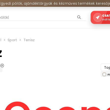
Egyedi pólók, ajándéktárgyak és kézműves termékek keresőj
CSA
Indít
l
Sport
Tenisz
z
Top
z
A