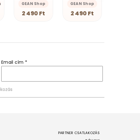
GEAN Shop
Magnolion Merch
Magnolion M
2 490 Ft
4 190 Ft
4 190 F
Email cím
*
PARTNER CSATLAKOZÁS