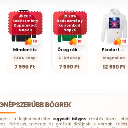
20%
kedvezmény
Kupomkód:
Nap20
10
12
13
Öreg róka nem vén róka
Pixelart bakelit az űrben v3
Graffiti oroszlán v17
GEAN Shop
Magnolion
Magnolion
7 990 Ft
12 990 Ft
12 990 Ft
EGNÉPSZERŰBB BÖGREK
ogass a legkeresettebb
egyedi bögre
minták közül, aho
ces, feliratos, minimal és grafikai dizájnok is várnak. Találs