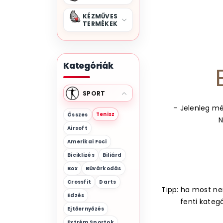
KÉZMŰVES
TERMÉKEK
Kategóriák
SPORT
– Jelenleg mé
Tenisz
Összes
N
Airsoft
Amerikai Foci
Biciklizés
Biliárd
Box
Búvárkodás
Crossfit
Darts
Tipp: ha most nem
Edzés
fenti kateg
Ejtőernyőzés
Extrém Sportok