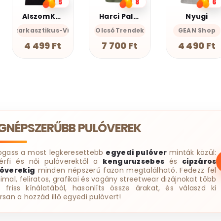
8
6
3
Harci Palacsinta - Grafikus Unisex Póló
Nyugi
AlszomKöszi póló - Csak a gyász meg a szenvedés
cces-Önazonos
OlcsóTrendek
GEAN Shop
AlszomKöszi- Szarkasztikus-
AlszomK
7 700 Ft
4 490 Ft
4 499 Ft
EGNÉPSZERŰBB PULÓVEREK
ogass a most legkeresettebb
egyedi pulóver
minták közül:
érfi és női pulóverektől a
kenguruzsebes
és
cipzáros
óverekig
minden népszerű fazon megtalálható. Fedezz fel
imal, feliratos, grafikai és vagány streetwear dizájnokat több
t friss kínálatából, hasonlíts össze árakat, és válaszd ki
rsan a hozzád illő egyedi pulóvert!