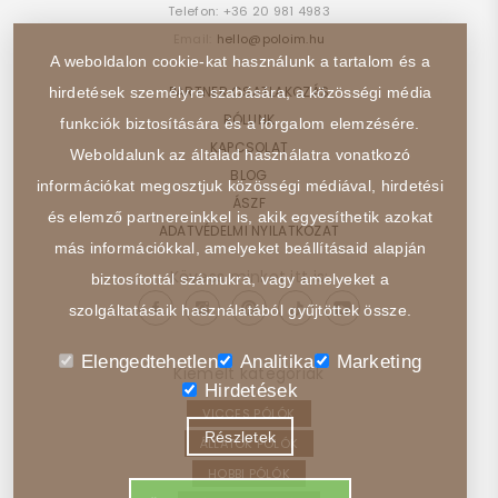
Telefon:
+36 20 981 4983
Email:
hello@poloim.hu
A weboldalon cookie-kat használunk a tartalom és a
PARTNER CSATLAKOZÁS
hirdetések személyre szabására, a közösségi média
RÓLUNK
funkciók biztosítására és a forgalom elemzésére.
KAPCSOLAT
Weboldalunk az általad használatra vonatkozó
BLOG
információkat megosztjuk közösségi médiával, hirdetési
ÁSZF
és elemző partnereinkkel is, akik egyesíthetik azokat
ADATVÉDELMI NYILATKOZAT
más információkkal, amelyeket beállításaid alapján
Kövess minket itt is:
biztosítottál számukra, vagy amelyeket a
szolgáltatásaik használatából gyűjtöttek össze.
Elengedtehetlen
Analitika
Marketing
Kiemelt kategóriák
Hirdetések
VICCES PÓLÓK
Részletek
ÁLLATOK PÓLÓK
HOBBI PÓLÓK