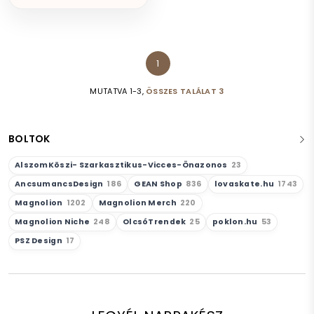
1
MUTATVA 1-3,
ÖSSZES TALÁLAT 3
BOLTOK
AlszomKöszi- Szarkasztikus-Vicces-Önazonos
23
AncsumancsDesign
186
GEAN Shop
836
lovaskate.hu
1743
Magnolion
1202
Magnolion Merch
220
Magnolion Niche
248
OlcsóTrendek
25
poklon.hu
53
PSZ Design
17