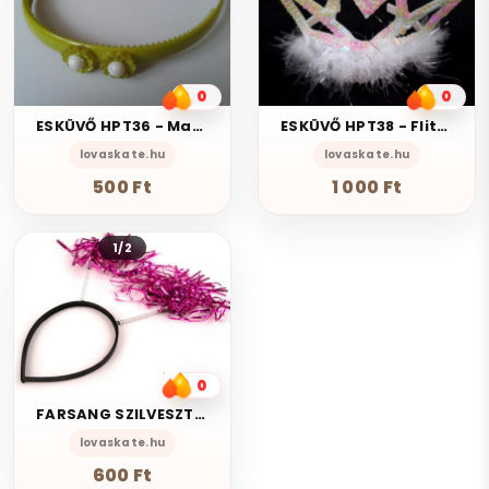
0
0
ESKÜVŐ HPT36 - Margaréta virágos zöld műanyag hajpánt hajráf
ESKÜVŐ HPT38 - Flitteres hercegnői korona hajpánt hajráf
lovaskate.hu
lovaskate.hu
500 Ft
1 000 Ft
1/2
0
FARSANG SZILVESZTER HPT39 - Pom-pom szarvacskás gyerek hajpánt hajráf
lovaskate.hu
600 Ft