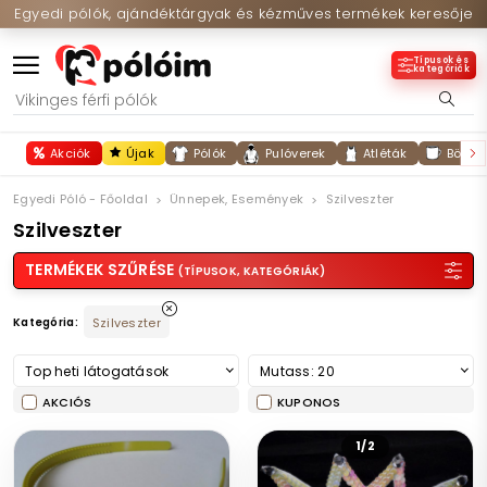
Egyedi pólók, ajándéktárgyak és kézműves termékek keresője
Típusok és
kategóriák
Akciók
Újak
Pólók
Pulóverek
Atléták
Bögré
Egyedi Póló - Főoldal
Ünnepek, Események
Szilveszter
Szilveszter
TERMÉKEK SZŰRÉSE
(TÍPUSOK, KATEGÓRIÁK)
Kategória:
Szilveszter
Top heti látogatások
Mutass: 20
AKCIÓS
KUPONOS
1/2