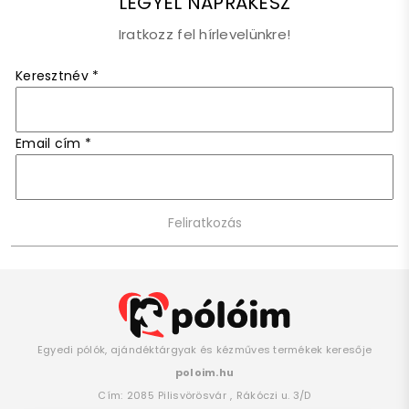
LEGYÉL NAPRAKÉSZ
Iratkozz fel hírlevelünkre!
Keresztnév
*
Email cím
*
Egyedi pólók, ajándéktárgyak és kézműves termékek keresője
poloim.hu
Cím:
2085
Pilisvörösvár
,
Rákóczi u. 3/D