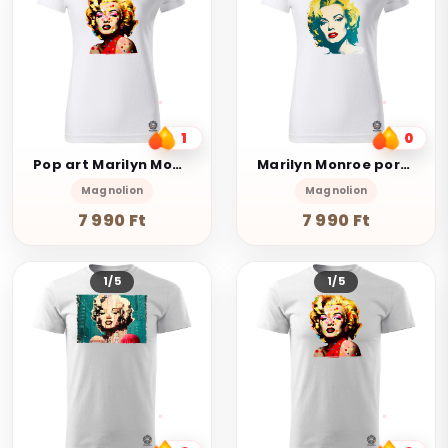
1
0
Pop art Marilyn Monroe v1
Marilyn Monroe portré v1
Magnolion
Magnolion
7 990 Ft
7 990 Ft
1/5
1/5