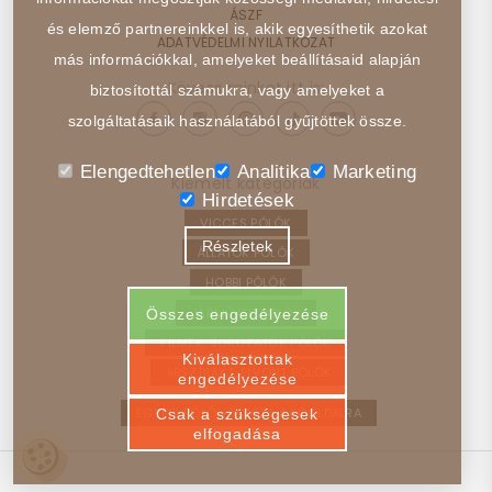
ÁSZF
és elemző partnereinkkel is, akik egyesíthetik azokat
ADATVÉDELMI NYILATKOZAT
más információkkal, amelyeket beállításaid alapján
Kövess minket itt is:
biztosítottál számukra, vagy amelyeket a
szolgáltatásaik használatából gyűjtöttek össze.
Elengedtehetlen
Analitika
Marketing
Kiemelt kategóriák
Hirdetések
VICCES PÓLÓK
Részletek
ÁLLATOK PÓLÓK
HOBBI PÓLÓK
JÁRMŰVEK PÓLÓK
Összes engedélyezése
FILMEK, SOROZATOK PÓLÓK
Kiválasztottak
ABSZTRAKT, ELVONT PÓLÓK
engedélyezése
EGYEDI PÓLÓ – VISSZA A FŐOLDALRA
Csak a szükségesek
elfogadása