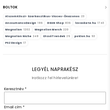
BOLTOK
AlszomKöszi- Szarkasztikus-Vicces-Önazonos
23
AncsumancsDesign
186
GEAN Shop
836
lovaskate.hu
1743
Magnolion
1202
Magnolion Merch
220
Magnolion Niche
248
OlcsóTrendek
25
poklon.hu
53
PSZ Design
17
LEGYÉL NAPRAKÉSZ
Iratkozz fel hírlevelünkre!
Keresztnév
*
Email cím
*