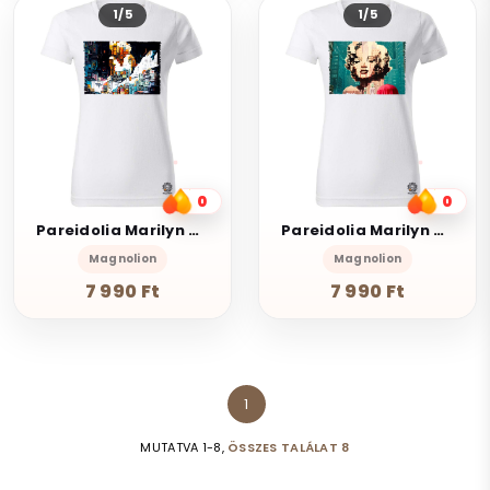
1/5
1/5
0
0
Pareidolia Marilyn Monroe város fantázia v2
Pareidolia Marilyn Monroe város fantázia v7
Magnolion
Magnolion
7 990 Ft
7 990 Ft
1
MUTATVA 1-8,
ÖSSZES TALÁLAT 8