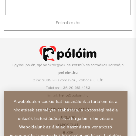
Egyedi pólók, ajándéktárgyak és kézműves termékek keresője
poloim.hu
Cím:
2085
Pilisvörösvár
,
Rákóczi u. 3/D
Telefon:
+36 20 981 4983
Email:
hello@poloim.hu
A weboldalon cookie-kat használunk a tartalom és a
PARTNER CSATLAKOZÁS
hirdetések személyre szabására, a közösségi média
RÓLUNK
funkciók biztosítására és a forgalom elemzésére.
KAPCSOLAT
Weboldalunk az általad használatra vonatkozó
BLOG
információkat megosztjuk közösségi médiával, hirdetési