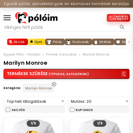
Egyedi pólók, ajándéktárgyak és kézműves termékek keresője
Típusok és
kategóriák
Akciók
Újak
Pólók
Pulóverek
Atléták
Bögré
Egyedi Póló - Főoldal
Filmek, Sorozatok
Marilyn Monroe
Marilyn Monroe
TERMÉKEK SZŰRÉSE
(TÍPUSOK, KATEGÓRIÁK)
Kategória:
Marilyn Monroe
Top heti látogatások
Mutass: 20
AKCIÓS
KUPONOS
1/5
1/5