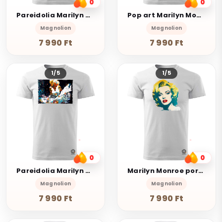
0
0
Pareidolia Marilyn Monroe város fantázia v7
Pop art Marilyn Monroe v1
Magnolion
Magnolion
7 990 Ft
7 990 Ft
1/5
1/5
0
0
Pareidolia Marilyn Monroe város fantázia v2
Marilyn Monroe portré v1
Magnolion
Magnolion
7 990 Ft
7 990 Ft