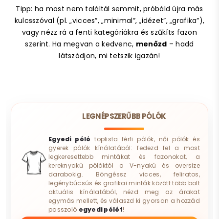
Tipp: ha most nem találtál semmit, próbáld újra más
kulcsszóval (pl. „vicces”, „minimal”, „idézet”, „grafika”),
vagy nézz rá a fenti kategóriákra és szűkíts fazon
szerint. Ha megvan a kedvenc,
menőzd
– hadd
látszódjon, mi tetszik igazán!
LEGNÉPSZERŰBB PÓLÓK
Egyedi póló
toplista férfi pólók, női pólók és
gyerek pólók kínálatából: fedezd fel a most
legkeresettebb mintákat és fazonokat, a
kereknyakú pólóktól a V-nyakú és oversize
darabokig. Böngéssz vicces, feliratos,
legénybúcsús és grafikai minták között több bolt
aktuális kínálatából, nézd meg az árakat
egymás mellett, és válaszd ki gyorsan a hozzád
passzoló
egyedi pólót
!