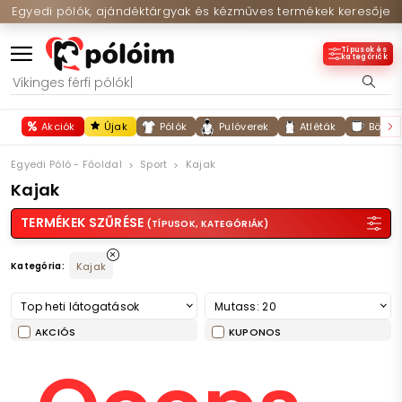
Egyedi pólók, ajándéktárgyak és kézműves termékek keresője
Típusok és
kategóriák
Akciók
Újak
Pólók
Pulóverek
Atléták
Bögré
Egyedi Póló - Főoldal
Sport
Kajak
Kajak
TERMÉKEK SZŰRÉSE
(TÍPUSOK, KATEGÓRIÁK)
Kategória:
Kajak
Top heti látogatások
Mutass: 20
AKCIÓS
KUPONOS