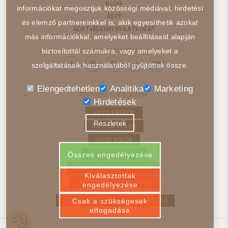
BLOG
információkat megosztjuk közösségi médiával, hirdetési
ÁSZF
és elemző partnereinkkel is, akik egyesíthetik azokat
ADATVÉDELMI NYILATKOZAT
más információkkal, amelyeket beállításaid alapján
Kövess minket itt is:
biztosítottál számukra, vagy amelyeket a
szolgáltatásaik használatából gyűjtöttek össze.
Elengedtehetlen
Analitika
Marketing
Kiemelt kategóriák
Hirdetések
VICCES PÓLÓK
Részletek
ÁLLATOK PÓLÓK
HOBBI PÓLÓK
JÁRMŰVEK PÓLÓK
Összes engedélyezése
FILMEK, SOROZATOK PÓLÓK
Kiválasztottak
ABSZTRAKT, ELVONT PÓLÓK
engedélyezése
EGYEDI PÓLÓ – VISSZA A FŐOLDALRA
Csak a szükségesek
elfogadása