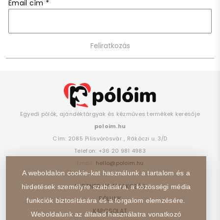
Email cím
*
Egyedi pólók, ajándéktárgyak és kézműves termékek keresője
poloim.hu
Cím:
2085
Pilisvörösvár
,
Rákóczi u. 3/D
Telefon:
+36 20 981 4983
Email:
hello@poloim.hu
A weboldalon cookie-kat használunk a tartalom és a
PARTNER CSATLAKOZÁS
hirdetések személyre szabására, a közösségi média
RÓLUNK
funkciók biztosítására és a forgalom elemzésére.
KAPCSOLAT
Weboldalunk az általad használatra vonatkozó