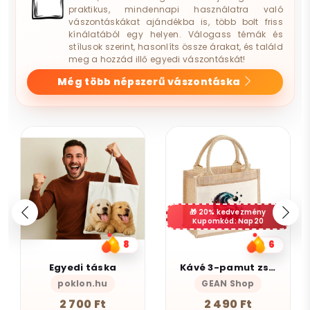
praktikus, mindennapi használatra való
vászontáskákat ajándékba is, több bolt friss
kínálatából egy helyen. Válogass témák és
stílusok szerint, hasonlíts össze árakat, és találd
meg a hozzád illő egyedi vászontáskát!
Még több népszerű vászontáska
20% kedvezmény
Kupomkód: Nap20
6
9
Kávé 3-pamut zsebes juta midi bevásárlótáska
Boldog vagyok
GEAN Shop
Magnolion Niche
2 490 Ft
4 190 Ft