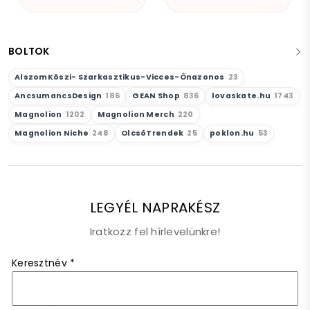
BOLTOK
AlszomKöszi- Szarkasztikus-Vicces-Önazonos
23
AncsumancsDesign
186
GEAN Shop
836
lovaskate.hu
1743
Magnolion
1202
Magnolion Merch
220
Magnolion Niche
248
OlcsóTrendek
25
poklon.hu
53
LEGYÉL NAPRAKÉSZ
Iratkozz fel hírlevelünkre!
Keresztnév
*