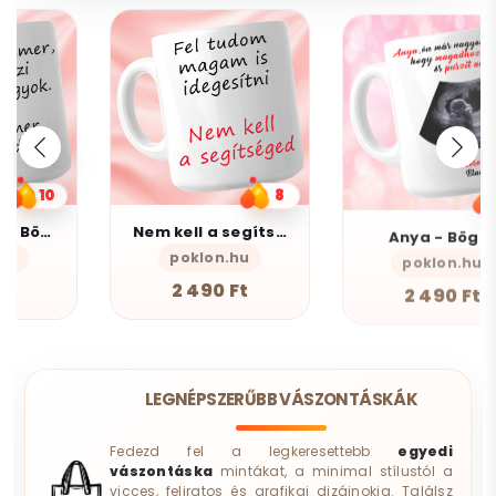
8
10
Nem kell a segítsé - Bögre
Anya - Bögre
poklon.hu
poklon.hu
AlszomKös
2 490 Ft
2 490 Ft
LEGNÉPSZERŰBB VÁSZONTÁSKÁK
Fedezd fel a legkeresettebb
egyedi
vászontáska
mintákat, a minimal stílustól a
vicces, feliratos és grafikai dizájnokig. Találsz