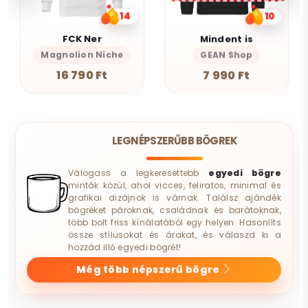
14
10
FCK Ner
Mindent is
Magnolion Niche
GEAN Shop
16 790 Ft
7 990 Ft
LEGNÉPSZERŰBB BÖGREK
Válogass a legkeresettebb
egyedi bögre
minták közül, ahol vicces, feliratos, minimal és
grafikai dizájnok is várnak. Találsz ajándék
bögréket pároknak, családnak és barátoknak,
több bolt friss kínálatából egy helyen. Hasonlíts
össze stílusokat és árakat, és válaszd ki a
hozzád illő egyedi bögrét!
Még több népszerű bögre