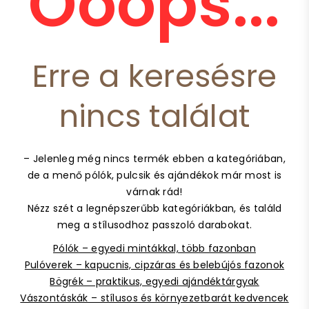
Ooops...
Erre a keresésre
nincs találat
– Jelenleg még nincs termék ebben a kategóriában,
de a menő pólók, pulcsik és ajándékok már most is
várnak rád!
Nézz szét a legnépszerűbb kategóriákban, és találd
meg a stílusodhoz passzoló darabokat.
Pólók – egyedi mintákkal, több fazonban
Pulóverek – kapucnis, cipzáras és belebújós fazonok
Bögrék – praktikus, egyedi ajándéktárgyak
Vászontáskák – stílusos és környezetbarát kedvencek