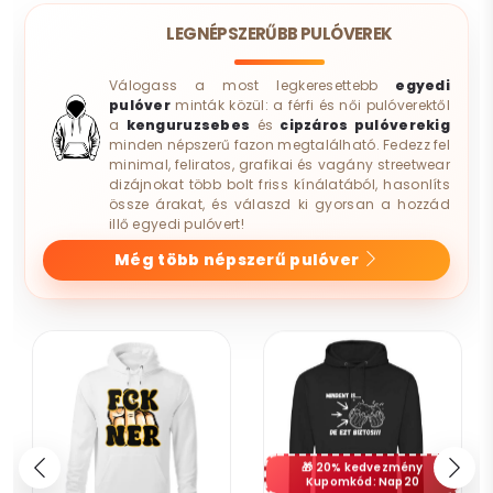
LEGNÉPSZERŰBB PULÓVEREK
Válogass a most legkeresettebb
egyedi
pulóver
minták közül: a férfi és női pulóverektől
a
kenguruzsebes
és
cipzáros pulóverekig
minden népszerű fazon megtalálható. Fedezz fel
minimal, feliratos, grafikai és vagány streetwear
dizájnokat több bolt friss kínálatából, hasonlíts
össze árakat, és válaszd ki gyorsan a hozzád
illő egyedi pulóvert!
Még több népszerű pulóver
20% kedvezmény
Kupomkód: Nap20