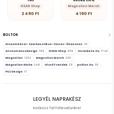
Toll
Kocka cica
GEAN Shop
Magnolion Merch
2 490 Ft
4 190 Ft
BOLTOK
AlszomKöszi- Szarkasztikus-Vicces-Önazonos
23
AncsumancsDesign
186
GEAN Shop
836
lovaskate.hu
1743
Magnolion
1202
Magnolion Merch
220
Magnolion Niche
248
OlcsóTrendek
25
poklon.hu
53
PSZ Design
17
LEGYÉL NAPRAKÉSZ
Iratkozz fel hírlevelünkre!