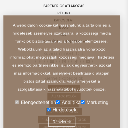
PARTNER CSATLAKOZÁS
RÓLUNK
KAPCSOLAT
A weboldalon cookie-kat használunk a tartalom és a
BLOG
hirdetések személyre szabására, a közösségi média
ÁSZF
funkciók biztosítására és a forgalom elemzésére.
ADATVÉDELMI NYILATKOZAT
Weboldalunk az általad használatra vonatkozó
Kövess minket itt is:
információkat megosztjuk közösségi médiával, hirdetési
és elemző partnereinkkel is, akik egyesíthetik azokat
más információkkal, amelyeket beállításaid alapján
Kiemelt kategóriák
biztosítottál számukra, vagy amelyeket a
VICCES PÓLÓK
szolgáltatásaik használatából gyűjtöttek össze.
ÁLLATOK PÓLÓK
Elengedtehetlen
Analitika
Marketing
HOBBI PÓLÓK
Hirdetések
JÁRMŰVEK PÓLÓK
FILMEK, SOROZATOK PÓLÓK
Részletek
ABSZTRAKT, ELVONT PÓLÓK