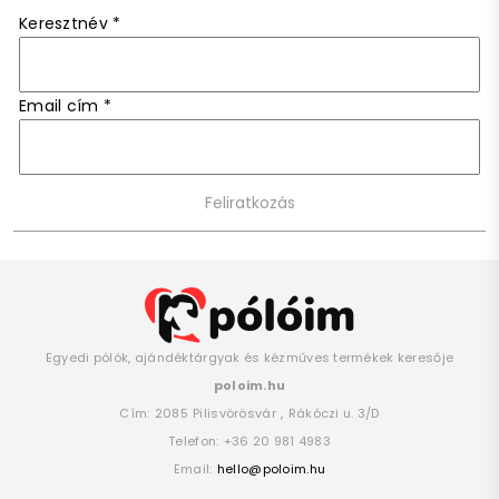
Keresztnév
*
Email cím
*
Egyedi pólók, ajándéktárgyak és kézműves termékek keresője
poloim.hu
Cím:
2085
Pilisvörösvár
,
Rákóczi u. 3/D
Telefon:
+36 20 981 4983
Email:
hello@poloim.hu