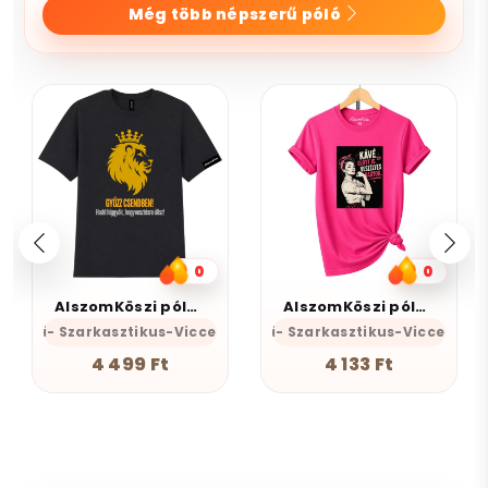
Még több népszerű póló
0
0
AlszomKöszi póló -Győzz csendben
AlszomKöszi póló - Fesztivál - Kávé előtt is veszélyes vagyok
mKöszi- Szarkasztikus-Vicces-Önazonos
AlszomKöszi- Szarkasztikus-Vicces-Ön
4 499 Ft
4 133 Ft