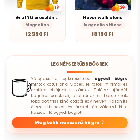
13
26
Graffiti oroszlán v17
Never walk alone
Magnolion
Magnolion Niche
12 990 Ft
18 190 Ft
LEGNÉPSZERŰBB BÖGREK
Válogass a legkeresettebb
egyedi bögre
minták közül, ahol vicces, feliratos, minimal és
grafikai dizájnok is várnak. Találsz ajándék
bögréket pároknak, családnak és barátoknak,
több bolt friss kínálatából egy helyen. Hasonlíts
össze stílusokat és árakat, és válaszd ki a
hozzád illő egyedi bögrét!
Még több népszerű bögre