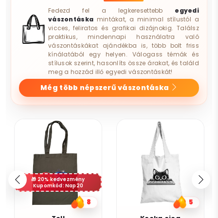
Fedezd fel a legkeresettebb
egyedi
vászontáska
mintákat, a minimal stílustól a
vicces, feliratos és grafikai dizájnokig. Találsz
praktikus, mindennapi használatra való
vászontáskákat ajándékba is, több bolt friss
kínálatából egy helyen. Válogass témák és
stílusok szerint, hasonlíts össze árakat, és találd
meg a hozzád illő egyedi vászontáskát!
Még több népszerű vászontáska
20% kedvezmény
Kupomkód: Nap20
8
5