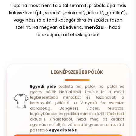
Tipp: ha most nem találtál semmit, próbáld újra más
kulcsszóval (pl. „vicces”, „minimal”, „idézet”, „grafika”),
vagy nézz rá a fenti kategóriákra és szűkíts fazon
szerint. Ha megvan a kedvenc,
menőzd
– hadd
látszódjon, mi tetszik igazán!
LEGNÉPSZERŰBB PÓLÓK
Egyedi póló
toplista férfi pólók, női pólók és
gyerek pólók kínálatából: fedezd fel a most
legkeresettebb mintákat és fazonokat, a
kereknyakú pólóktól a V-nyakú és oversize
darabokig. Böngéssz vicces, feliratos,
legénybúcsús és grafikai minták között több bolt
aktuális kínálatából, nézd meg az árakat
egymás mellett, és válaszd ki gyorsan a hozzád
passzoló
egyedi pólót
!