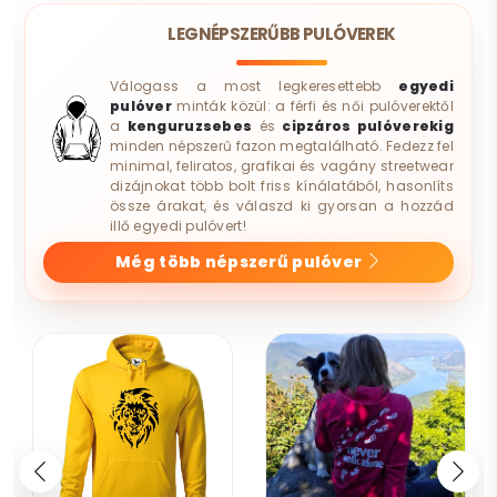
LEGNÉPSZERŰBB PULÓVEREK
Válogass a most legkeresettebb
egyedi
pulóver
minták közül: a férfi és női pulóverektől
a
kenguruzsebes
és
cipzáros pulóverekig
minden népszerű fazon megtalálható. Fedezz fel
minimal, feliratos, grafikai és vagány streetwear
dizájnokat több bolt friss kínálatából, hasonlíts
össze árakat, és válaszd ki gyorsan a hozzád
illő egyedi pulóvert!
Még több népszerű pulóver