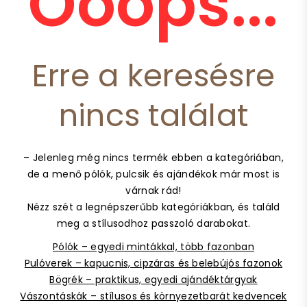
Ooops...
Erre a keresésre
nincs találat
– Jelenleg még nincs termék ebben a kategóriában,
de a menő pólók, pulcsik és ajándékok már most is
várnak rád!
Nézz szét a legnépszerűbb kategóriákban, és találd
meg a stílusodhoz passzoló darabokat.
Pólók – egyedi mintákkal, több fazonban
Pulóverek – kapucnis, cipzáras és belebújós fazonok
Bögrék – praktikus, egyedi ajándéktárgyak
Vászontáskák – stílusos és környezetbarát kedvencek