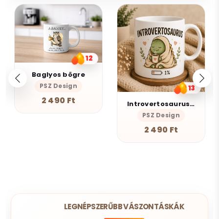
12
Baglyos bögre
PSZ Design
13
2 490 Ft
Introvertosaurus bögre
PSZ Design
2 490 Ft
LEGNÉPSZERŰBB VÁSZONTÁSKÁK