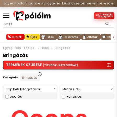
Egyedi pólók, ajándéktárgyak és kézműves termékek keresője
Típusok és
kategóriák
Akciók
Újak
Pólók
Pulóverek
Atléták
Bögré
Egyedi Póló - Főoldal
Hobbi
Bringázás
Bringázás
TERMÉKEK SZŰRÉSE
(TÍPUSOK, KATEGÓRIÁK)
Kategória:
Bringázás
Top heti látogatások
Mutass: 20
AKCIÓS
KUPONOS