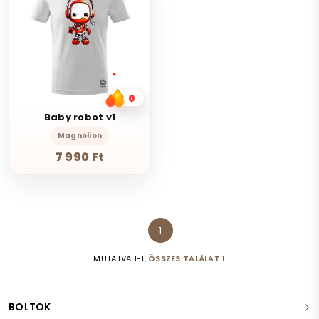
0
Baby robot v1
Magnolion
7 990 Ft
1
MUTATVA 1-1,
ÖSSZES TALÁLAT 1
BOLTOK