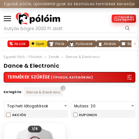
Egyedi pólók, ajándéktárgyak és kézműves termékek keresője
Típusok és
kategóriák
Akciók
Újak
Pólók
Pulóverek
Atléták
Bögré
Egyedi Póló - Főoldal
Zenék
Dance & Electronic
Dance & Electronic
TERMÉKEK SZŰRÉSE
(TÍPUSOK, KATEGÓRIÁK)
Kategória:
Dance & Electronic
Top heti látogatások
Mutass: 20
AKCIÓS
KUPONOS
1/5