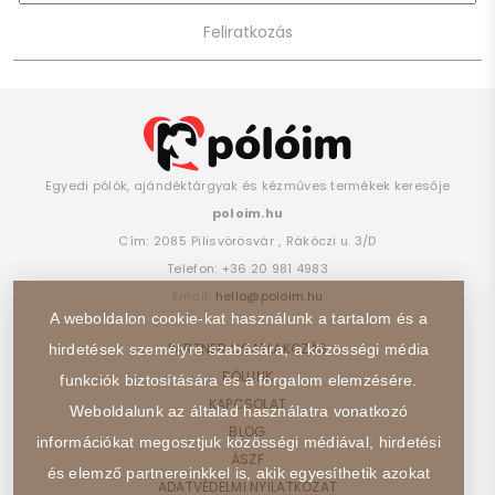
Egyedi pólók, ajándéktárgyak és kézműves termékek keresője
poloim.hu
Cím:
2085
Pilisvörösvár
,
Rákóczi u. 3/D
Telefon:
+36 20 981 4983
Email:
hello@poloim.hu
A weboldalon cookie-kat használunk a tartalom és a
PARTNER CSATLAKOZÁS
hirdetések személyre szabására, a közösségi média
RÓLUNK
funkciók biztosítására és a forgalom elemzésére.
KAPCSOLAT
Weboldalunk az általad használatra vonatkozó
BLOG
információkat megosztjuk közösségi médiával, hirdetési
ÁSZF
és elemző partnereinkkel is, akik egyesíthetik azokat
ADATVÉDELMI NYILATKOZAT