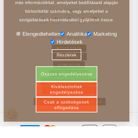
más információkkal, amelyeket beállításaid alapján
Kövess minket itt is:
biztosítottál számukra, vagy amelyeket a
szolgáltatásaik használatából gyűjtöttek össze.
Elengedtehetlen
Analitika
Marketing
Kiemelt kategóriák
Hirdetések
VICCES PÓLÓK
Részletek
ÁLLATOK PÓLÓK
HOBBI PÓLÓK
JÁRMŰVEK PÓLÓK
Összes engedélyezése
FILMEK, SOROZATOK PÓLÓK
Kiválasztottak
ABSZTRAKT, ELVONT PÓLÓK
engedélyezése
EGYEDI PÓLÓ – VISSZA A FŐOLDALRA
Csak a szükségesek
elfogadása