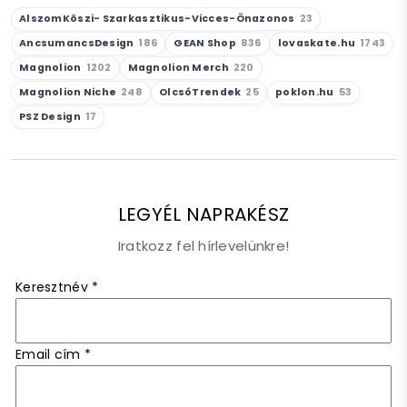
AlszomKöszi- Szarkasztikus-Vicces-Önazonos
23
AncsumancsDesign
186
GEAN Shop
836
lovaskate.hu
1743
Magnolion
1202
Magnolion Merch
220
Magnolion Niche
248
OlcsóTrendek
25
poklon.hu
53
PSZ Design
17
LEGYÉL NAPRAKÉSZ
Iratkozz fel hírlevelünkre!
Keresztnév
*
Email cím
*