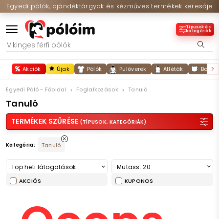
Egyedi pólók, ajándéktárgyak és kézműves termékek keresője
Típusok és
kategóriák
Akciók
Újak
Pólók
Pulóverek
Atléták
Bögré
Egyedi Póló - Főoldal
Foglalkozások
Tanuló
Tanuló
TERMÉKEK SZŰRÉSE
(TÍPUSOK, KATEGÓRIÁK)
Kategória:
Tanuló
Top heti látogatások
Mutass: 20
AKCIÓS
KUPONOS