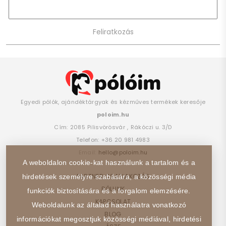
Egyedi pólók, ajándéktárgyak és kézműves termékek keresője
poloim.hu
Cím:
2085
Pilisvörösvár
,
Rákóczi u. 3/D
Telefon:
+36 20 981 4983
Email:
hello@poloim.hu
A weboldalon cookie-kat használunk a tartalom és a
PARTNER CSATLAKOZÁS
hirdetések személyre szabására, a közösségi média
RÓLUNK
funkciók biztosítására és a forgalom elemzésére.
KAPCSOLAT
Weboldalunk az általad használatra vonatkozó
BLOG
információkat megosztjuk közösségi médiával, hirdetési