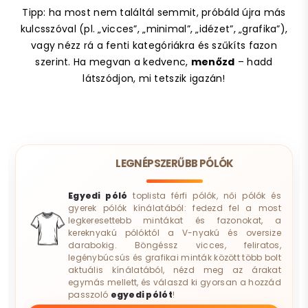
Tipp: ha most nem találtál semmit, próbáld újra más
kulcsszóval (pl. „vicces”, „minimal”, „idézet”, „grafika”),
vagy nézz rá a fenti kategóriákra és szűkíts fazon
szerint. Ha megvan a kedvenc,
menőzd
– hadd
látszódjon, mi tetszik igazán!
LEGNÉPSZERŰBB PÓLÓK
Egyedi póló
toplista férfi pólók, női pólók és
gyerek pólók kínálatából: fedezd fel a most
legkeresettebb mintákat és fazonokat, a
kereknyakú pólóktól a V-nyakú és oversize
darabokig. Böngéssz vicces, feliratos,
legénybúcsús és grafikai minták között több bolt
aktuális kínálatából, nézd meg az árakat
egymás mellett, és válaszd ki gyorsan a hozzád
passzoló
egyedi pólót
!