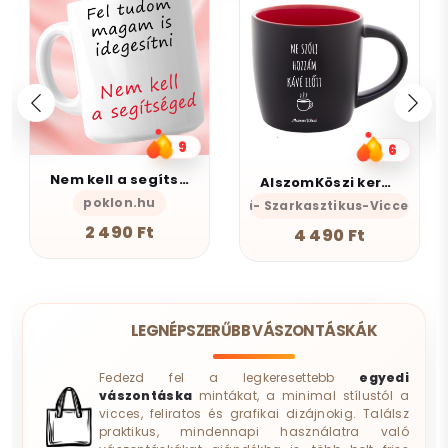
9
6
Nem kell a segítsé - Bögre
AlszomKöszi kerámia bögre - Black Edition
poklon.hu
AlszomKöszi- Szarkasztikus-Vicces-Ön
2 490 Ft
4 490 Ft
LEGNÉPSZERŰBB VÁSZONTÁSKÁK
Fedezd fel a legkeresettebb
egyedi
vászontáska
mintákat, a minimal stílustól a
vicces, feliratos és grafikai dizájnokig. Találsz
praktikus, mindennapi használatra való