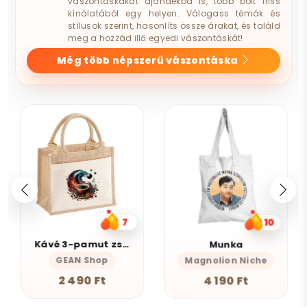
vászontáskákat ajándékba is, több bolt friss
kínálatából egy helyen. Válogass témák és
stílusok szerint, hasonlíts össze árakat, és találd
meg a hozzád illő egyedi vászontáskát!
Még több népszerű vászontáska
7
10
Kávé 3-pamut zsebes juta midi bevásárlótáska
Munka
GEAN Shop
Magnolion Niche
2 490 Ft
4 190 Ft