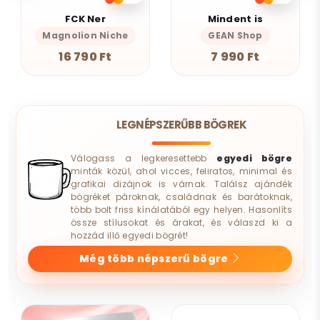
FCK Ner
Mindent is
Magnolion Niche
GEAN Shop
16 790 Ft
7 990 Ft
LEGNÉPSZERŰBB BÖGREK
Válogass a legkeresettebb
egyedi bögre
minták közül, ahol vicces, feliratos, minimal és
grafikai dizájnok is várnak. Találsz ajándék
bögréket pároknak, családnak és barátoknak,
több bolt friss kínálatából egy helyen. Hasonlíts
össze stílusokat és árakat, és válaszd ki a
hozzád illő egyedi bögrét!
Még több népszerű bögre