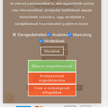
ÁSZF
és elemző partnereinkkel is, akik egyesíthetik azokat
ADATVÉDELMI NYILATKOZAT
más információkkal, amelyeket beállításaid alapján
Kövess minket itt is:
biztosítottál számukra, vagy amelyeket a
szolgáltatásaik használatából gyűjtöttek össze.
Elengedtehetlen
Analitika
Marketing
Kiemelt kategóriák
Hirdetések
VICCES PÓLÓK
Részletek
ÁLLATOK PÓLÓK
HOBBI PÓLÓK
JÁRMŰVEK PÓLÓK
Összes engedélyezése
FILMEK, SOROZATOK PÓLÓK
Kiválasztottak
ABSZTRAKT, ELVONT PÓLÓK
engedélyezése
EGYEDI PÓLÓ – VISSZA A FŐOLDALRA
Csak a szükségesek
elfogadása