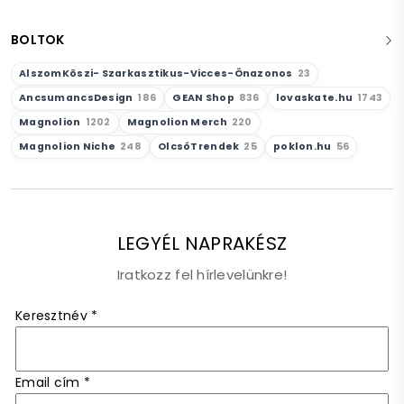
BOLTOK
AlszomKöszi- Szarkasztikus-Vicces-Önazonos
23
AncsumancsDesign
186
GEAN Shop
836
lovaskate.hu
1743
Magnolion
1202
Magnolion Merch
220
Magnolion Niche
248
OlcsóTrendek
25
poklon.hu
56
LEGYÉL NAPRAKÉSZ
Iratkozz fel hírlevelünkre!
Keresztnév
*
Email cím
*