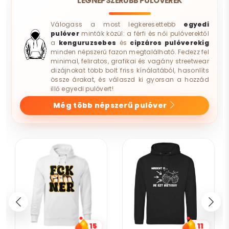
LEGNÉPSZERŰBB PULÓVEREK
Válogass a most legkeresettebb
egyedi
pulóver
minták közül: a férfi és női pulóverektől
a
kenguruzsebes
és
cipzáros pulóverekig
minden népszerű fazon megtalálható. Fedezz fel
minimal, feliratos, grafikai és vagány streetwear
dizájnokat több bolt friss kínálatából, hasonlíts
össze árakat, és válaszd ki gyorsan a hozzád
illő egyedi pulóvert!
Még több népszerű pulóver
15
11