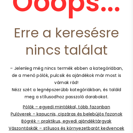
Ooops...
Erre a keresésre
nincs találat
– Jelenleg még nincs termék ebben a kategóriában,
de a menő pólók, pulcsik és ajándékok már most is
várnak rád!
Nézz szét a legnépszerűbb kategóriákban, és találd
meg a stílusodhoz passzoló darabokat.
Pólók – egyedi mintákkal, több fazonban
Pulóverek – kapucnis, cipzáras és belebújós fazonok
Bögrék – praktikus, egyedi ajándéktárgyak
Vászontáskák – stílusos és környezetbarát kedvencek