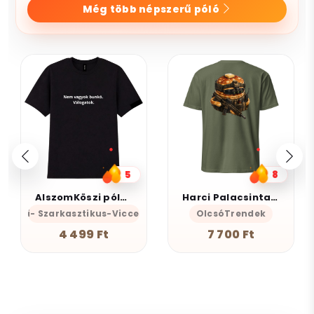
Még több népszerű póló
5
8
AlszomKöszi póló - Nem vagyok bunkó - Válogatok
Harci Palacsinta - Grafikus Unisex Póló
mKöszi- Szarkasztikus-Vicces-Önazonos
OlcsóTrendek
4 499 Ft
7 700 Ft