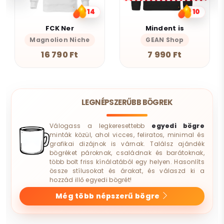
14
10
FCK Ner
Mindent is
Magnolion Niche
GEAN Shop
16 790 Ft
7 990 Ft
LEGNÉPSZERŰBB BÖGREK
Válogass a legkeresettebb
egyedi bögre
minták közül, ahol vicces, feliratos, minimal és
grafikai dizájnok is várnak. Találsz ajándék
bögréket pároknak, családnak és barátoknak,
több bolt friss kínálatából egy helyen. Hasonlíts
össze stílusokat és árakat, és válaszd ki a
hozzád illő egyedi bögrét!
Még több népszerű bögre