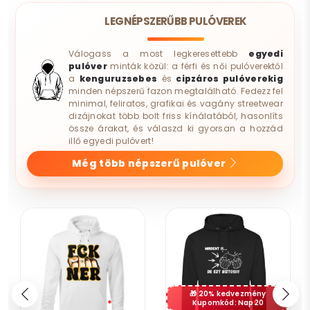
LEGNÉPSZERŰBB PULÓVEREK
Válogass a most legkeresettebb
egyedi
pulóver
minták közül: a férfi és női pulóverektől
a
kenguruzsebes
és
cipzáros pulóverekig
minden népszerű fazon megtalálható. Fedezz fel
minimal, feliratos, grafikai és vagány streetwear
dizájnokat több bolt friss kínálatából, hasonlíts
össze árakat, és válaszd ki gyorsan a hozzád
illő egyedi pulóvert!
Még több népszerű pulóver
20% kedvezmény
Kupomkód: Nap20