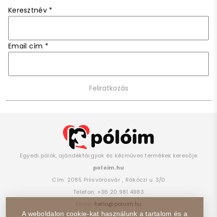
Keresztnév
*
Email cím
*
Egyedi pólók, ajándéktárgyak és kézműves termékek keresője
poloim.hu
Cím:
2085
Pilisvörösvár
,
Rákóczi u. 3/D
Telefon:
+36 20 981 4983
Email:
hello@poloim.hu
A weboldalon cookie-kat használunk a tartalom és a