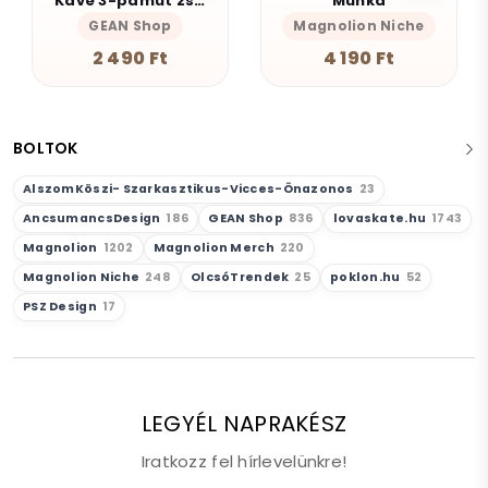
Kávé 3-pamut zsebes juta midi bevásárlótáska
Munka
GEAN Shop
Magnolion Niche
2 490 Ft
4 190 Ft
BOLTOK
AlszomKöszi- Szarkasztikus-Vicces-Önazonos
23
AncsumancsDesign
186
GEAN Shop
836
lovaskate.hu
1743
Magnolion
1202
Magnolion Merch
220
Magnolion Niche
248
OlcsóTrendek
25
poklon.hu
52
PSZ Design
17
LEGYÉL NAPRAKÉSZ
Iratkozz fel hírlevelünkre!