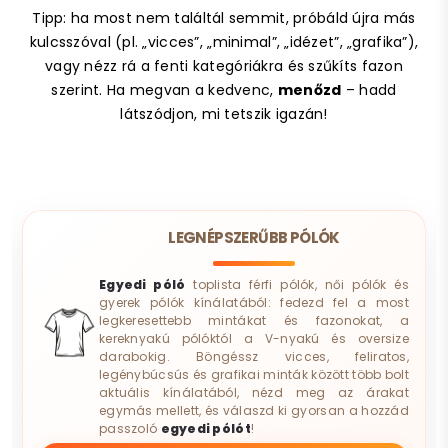
Tipp: ha most nem találtál semmit, próbáld újra más
kulcsszóval (pl. „vicces”, „minimal”, „idézet”, „grafika”),
vagy nézz rá a fenti kategóriákra és szűkíts fazon
szerint. Ha megvan a kedvenc,
menőzd
– hadd
látszódjon, mi tetszik igazán!
LEGNÉPSZERŰBB PÓLÓK
Egyedi póló
toplista férfi pólók, női pólók és
gyerek pólók kínálatából: fedezd fel a most
legkeresettebb mintákat és fazonokat, a
kereknyakú pólóktól a V-nyakú és oversize
darabokig. Böngéssz vicces, feliratos,
legénybúcsús és grafikai minták között több bolt
aktuális kínálatából, nézd meg az árakat
egymás mellett, és válaszd ki gyorsan a hozzád
passzoló
egyedi pólót
!