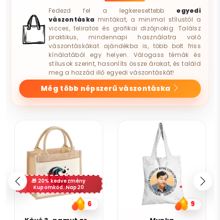
Fedezd fel a legkeresettebb
egyedi
vászontáska
mintákat, a minimal stílustól a
vicces, feliratos és grafikai dizájnokig. Találsz
praktikus, mindennapi használatra való
vászontáskákat ajándékba is, több bolt friss
kínálatából egy helyen. Válogass témák és
stílusok szerint, hasonlíts össze árakat, és találd
meg a hozzád illő egyedi vászontáskát!
Még több népszerű vászontáska
20% kedvezmény
Kupomkód: Nap20
6
9