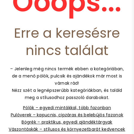
Ooops...
Erre a keresésre
nincs találat
– Jelenleg még nincs termék ebben a kategóriában,
de a menő pólók, pulcsik és ajándékok már most is
várnak rád!
Nézz szét a legnépszerűbb kategóriákban, és találd
meg a stílusodhoz passzoló darabokat.
Pólók – egyedi mintákkal, több fazonban
Pulóverek – kapucnis, cipzáras és belebújós fazonok
Bögrék – praktikus, egyedi ajándéktárgyak
Vászontáskák – stílusos és környezetbarát kedvencek