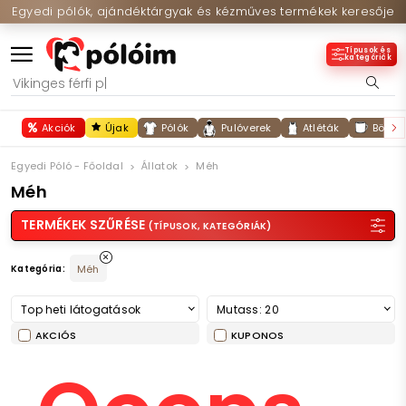
Egyedi pólók, ajándéktárgyak és kézműves termékek keresője
Típusok és
kategóriák
Akciók
Újak
Pólók
Pulóverek
Atléták
Bögré
Egyedi Póló - Főoldal
Állatok
Méh
Méh
TERMÉKEK SZŰRÉSE
(TÍPUSOK, KATEGÓRIÁK)
Kategória:
Méh
Top heti látogatások
Mutass: 20
AKCIÓS
KUPONOS