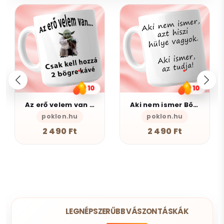
10
10
Az erő velem van - Bögre
Aki nem ismer Bögre
poklon.hu
poklon.hu
2 490 Ft
2 490 Ft
LEGNÉPSZERŰBB VÁSZONTÁSKÁK