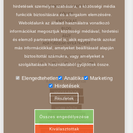
PARTNER CSATLAKOZÁS
hirdetések személyre szabására, a közösségi média
RÓLUNK
funkciók biztosítására és a forgalom elemzésére.
KAPCSOLAT
Weboldalunk az általad használatra vonatkozó
BLOG
információkat megosztjuk közösségi médiával, hirdetési
ÁSZF
és elemző partnereinkkel is, akik egyesíthetik azokat
ADATVÉDELMI NYILATKOZAT
más információkkal, amelyeket beállításaid alapján
Kövess minket itt is:
biztosítottál számukra, vagy amelyeket a
szolgáltatásaik használatából gyűjtöttek össze.
Elengedtehetlen
Analitika
Marketing
Kiemelt kategóriák
Hirdetések
VICCES PÓLÓK
Részletek
ÁLLATOK PÓLÓK
HOBBI PÓLÓK
JÁRMŰVEK PÓLÓK
Összes engedélyezése
FILMEK, SOROZATOK PÓLÓK
Kiválasztottak
ABSZTRAKT, ELVONT PÓLÓK