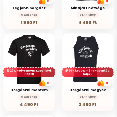
0
0
Legjobb horgász
Mindjárt hétvége
GEAN Shop
GEAN Shop
1 990 Ft
4 490 Ft
20% kedvezmény Kuponkód:
20% kedvezmény Kuponkód:
Nap20
Nap20
0
0
Horgászni mentem
Horgászni megyek
GEAN Shop
GEAN Shop
4 490 Ft
3 490 Ft