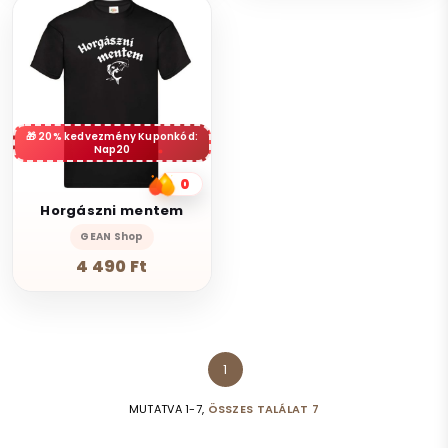
20% kedvezmény Kuponkód:
Nap20
0
Horgászni mentem
GEAN Shop
4 490 Ft
1
MUTATVA 1-7,
ÖSSZES TALÁLAT 7