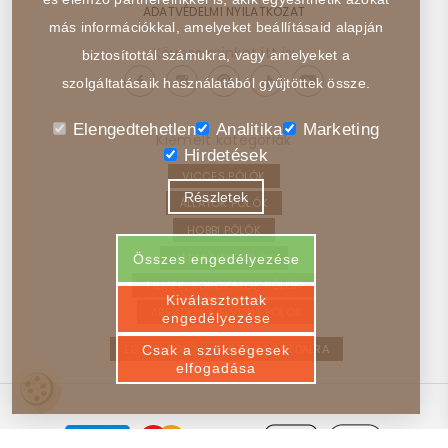
ADATVÉDELMI NYILATKOZAT
más információkkal, amelyeket beállításaid alapján
Kövess minket itt is:
biztosítottál számukra, vagy amelyeket a
szolgáltatásaik használatából gyűjtöttek össze.
Elengedtehetlen
Analitika
Marketing
Kiemelt kategóriák
Hirdetések
VICCES PÓLÓK
Részletek
ÁLLATOK PÓLÓK
HOBBI PÓLÓK
JÁRMŰVEK PÓLÓK
Összes engedélyezése
FILMEK, SOROZATOK PÓLÓK
Kiválasztottak
ABSZTRAKT, ELVONT PÓLÓK
engedélyezése
EGYEDI PÓLÓ – VISSZA A FŐOLDALRA
Csak a szükségesek
elfogadása