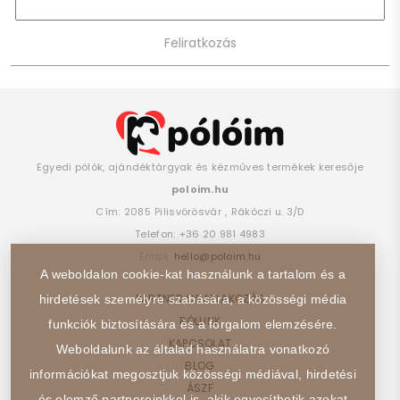
Egyedi pólók, ajándéktárgyak és kézműves termékek keresője
poloim.hu
Cím:
2085
Pilisvörösvár
,
Rákóczi u. 3/D
Telefon:
+36 20 981 4983
Email:
hello@poloim.hu
A weboldalon cookie-kat használunk a tartalom és a
PARTNER CSATLAKOZÁS
hirdetések személyre szabására, a közösségi média
RÓLUNK
funkciók biztosítására és a forgalom elemzésére.
KAPCSOLAT
Weboldalunk az általad használatra vonatkozó
BLOG
információkat megosztjuk közösségi médiával, hirdetési
ÁSZF
és elemző partnereinkkel is, akik egyesíthetik azokat