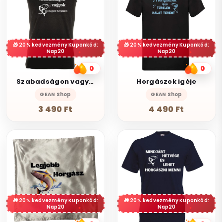
20% kedvezmény Kuponkód:
20% kedvezmény Kuponkód:
Nap20
Nap20
0
0
Szabadságon vagyok
Horgászok igéje
GEAN Shop
GEAN Shop
3 490 Ft
4 490 Ft
20% kedvezmény Kuponkód:
20% kedvezmény Kuponkód:
Nap20
Nap20