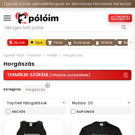
Egyedi pólók, ajándéktárgyak és kézműves termékek keresője
Típusok és
kategóriák
Akciók
Újak
Pólók
Pulóverek
Atléták
Bögré
Egyedi Póló - Főoldal
Hobbi
Horgászás
Horgászás
TERMÉKEK SZŰRÉSE
(TÍPUSOK, KATEGÓRIÁK)
Kategória:
Horgászás
Top heti látogatások
Mutass: 20
AKCIÓS
KUPONOS