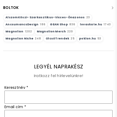
BOLTOK
AlszomKöszi- Szarkasztikus-Vicces-Önazonos
23
AncsumancsDesign
186
GEAN Shop
836
lovaskate.hu
1743
Magnolion
1202
Magnolion Merch
220
Magnolion Niche
248
OlcsóTrendek
25
poklon.hu
53
LEGYÉL NAPRAKÉSZ
Iratkozz fel hírlevelünkre!
Keresztnév
*
Email cím
*