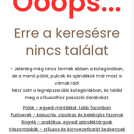
Ooops...
Erre a keresésre
nincs találat
– Jelenleg még nincs termék ebben a kategóriában,
de a menő pólók, pulcsik és ajándékok már most is
várnak rád!
Nézz szét a legnépszerűbb kategóriákban, és találd
meg a stílusodhoz passzoló darabokat.
Pólók – egyedi mintákkal, több fazonban
Pulóverek – kapucnis, cipzáras és belebújós fazonok
Bögrék – praktikus, egyedi ajándéktárgyak
Vászontáskák – stílusos és környezetbarát kedvencek