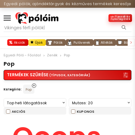
Egyedi pólók, ajándéktárgyak és kézműves termékek keresője
Típusok és
kategóriák
Akciók
Újak
Pólók
Pulóverek
Atléták
Bögré
Egyedi Póló - Főoldal
Zenék
Pop
Pop
TERMÉKEK SZŰRÉSE
(TÍPUSOK, KATEGÓRIÁK)
Kategória:
Pop
Top heti látogatások
Mutass: 20
AKCIÓS
KUPONOS