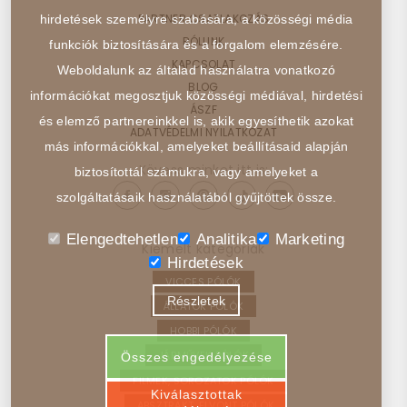
PARTNER CSATLAKOZÁS
hirdetések személyre szabására, a közösségi média
RÓLUNK
funkciók biztosítására és a forgalom elemzésére.
KAPCSOLAT
Weboldalunk az általad használatra vonatkozó
BLOG
információkat megosztjuk közösségi médiával, hirdetési
ÁSZF
és elemző partnereinkkel is, akik egyesíthetik azokat
ADATVÉDELMI NYILATKOZAT
más információkkal, amelyeket beállításaid alapján
Kövess minket itt is:
biztosítottál számukra, vagy amelyeket a
szolgáltatásaik használatából gyűjtöttek össze.
Elengedtehetlen
Analitika
Marketing
Kiemelt kategóriák
Hirdetések
VICCES PÓLÓK
Részletek
ÁLLATOK PÓLÓK
HOBBI PÓLÓK
JÁRMŰVEK PÓLÓK
Összes engedélyezése
FILMEK, SOROZATOK PÓLÓK
Kiválasztottak
ABSZTRAKT, ELVONT PÓLÓK