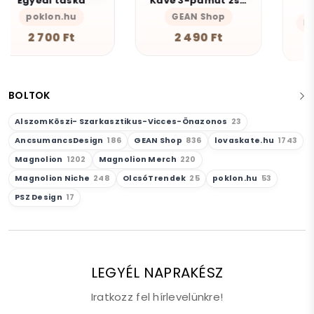
Kávé 3-pamut zsebes juta midi bevásárlótáska
Munka
GEAN Shop
Magnolion Niche
2 490 Ft
4 190 Ft
BOLTOK
AlszomKöszi- Szarkasztikus-Vicces-Önazonos
23
AncsumancsDesign
186
GEAN Shop
836
lovaskate.hu
1743
Magnolion
1202
Magnolion Merch
220
Magnolion Niche
248
OlcsóTrendek
25
poklon.hu
53
PSZ Design
17
LEGYÉL NAPRAKÉSZ
Iratkozz fel hírlevelünkre!