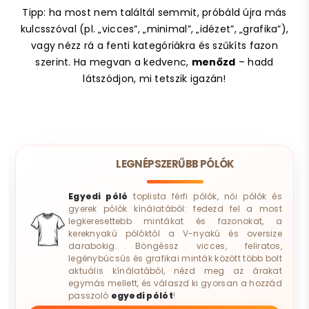
Tipp: ha most nem találtál semmit, próbáld újra más
kulcsszóval (pl. „vicces”, „minimal”, „idézet”, „grafika”),
vagy nézz rá a fenti kategóriákra és szűkíts fazon
szerint. Ha megvan a kedvenc,
menőzd
– hadd
látszódjon, mi tetszik igazán!
LEGNÉPSZERŰBB PÓLÓK
Egyedi póló
toplista férfi pólók, női pólók és
gyerek pólók kínálatából: fedezd fel a most
legkeresettebb mintákat és fazonokat, a
kereknyakú pólóktól a V-nyakú és oversize
darabokig. Böngéssz vicces, feliratos,
legénybúcsús és grafikai minták között több bolt
aktuális kínálatából, nézd meg az árakat
egymás mellett, és válaszd ki gyorsan a hozzád
passzoló
egyedi pólót
!