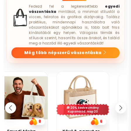
Fedezd fel a legkeresettebb
egyedi
vászontáska
mintákat, a minimal stílustól a
vicces, feliratos és grafikai dizájnokig. Találsz
praktikus, mindennapi használatra való
vászontáskákat ajándékba is, több bolt friss
kínálatából egy helyen. Válogass témák és
stílusok szerint, hasonlíts össze árakat, és találd
meg a hozzád illő egyedi vászontáskát!
Még több népszerű vászontáska
20% kedvezmény
Kupomkód: Nap20
6
9