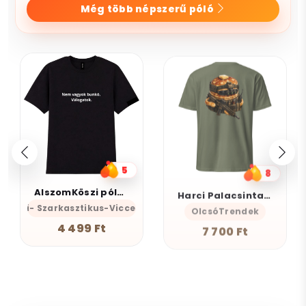
Még több népszerű póló
5
8
AlszomKöszi póló - Nem vagyok bunkó - Válogatok
Harci Palacsinta - Grafikus Unisex Póló
s-Önazonos
mKöszi- Szarkasztikus-Vicces-Önazonos
OlcsóTrendek
4 499 Ft
7 700 Ft