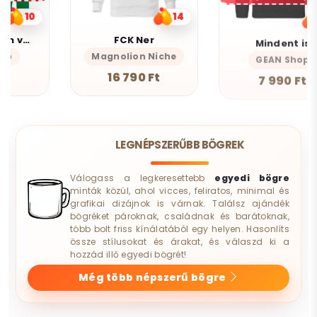
14
10
FCK Ner
Mindent is
Magnolion Niche
GEAN Shop
16 790 Ft
7 990 Ft
LEGNÉPSZERŰBB BÖGREK
Válogass a legkeresettebb
egyedi bögre
minták közül, ahol vicces, feliratos, minimal és
grafikai dizájnok is várnak. Találsz ajándék
bögréket pároknak, családnak és barátoknak,
több bolt friss kínálatából egy helyen. Hasonlíts
össze stílusokat és árakat, és válaszd ki a
hozzád illő egyedi bögrét!
Még több népszerű bögre