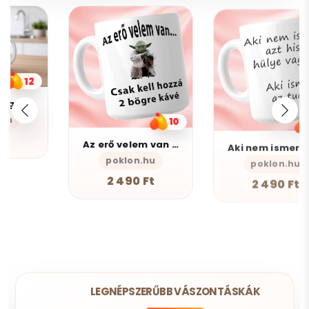
10
10
Az erő velem van - Bögre
Aki nem ismer Bögre
poklon.hu
poklon.hu
2 490 Ft
2 490 Ft
LEGNÉPSZERŰBB VÁSZONTÁSKÁK