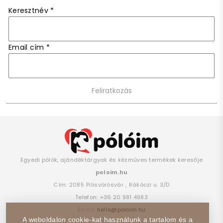
Keresztnév
*
Email cím
*
Egyedi pólók, ajándéktárgyak és kézműves termékek keresője
poloim.hu
Cím:
2085
Pilisvörösvár
,
Rákóczi u. 3/D
Telefon:
+36 20 981 4983
Email:
hello@poloim.hu
A weboldalon cookie-kat használunk a tartalom és a