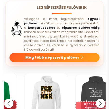
LEGNÉPSZERŰBB PULÓVEREK
Válogass a most legkeresettebb
egyedi
pulóver
minták közül: a férfi és női pulóverektől
a
kenguruzsebes
és
cipzáros pulóverekig
minden népszerű fazon megtalálható. Fedezz fel
minimal, feliratos, grafikai és vagány streetwear
dizájnokat több bolt friss kínálatából, hasonlíts
össze árakat, és válaszd ki gyorsan a hozzád
illő egyedi pulóvert!
Még több népszerű pulóver
20% kedvezmény
Kupomkód: Nap20