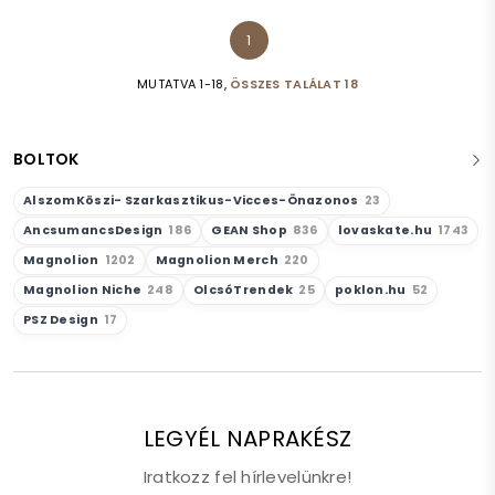
1
MUTATVA 1-18,
ÖSSZES TALÁLAT 18
BOLTOK
AlszomKöszi- Szarkasztikus-Vicces-Önazonos
23
AncsumancsDesign
186
GEAN Shop
836
lovaskate.hu
1743
Magnolion
1202
Magnolion Merch
220
Magnolion Niche
248
OlcsóTrendek
25
poklon.hu
52
PSZ Design
17
LEGYÉL NAPRAKÉSZ
Iratkozz fel hírlevelünkre!