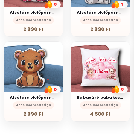
0
1
Alvótárs ölelőpárna kétoldalas gyermek formapárna - Unikornis 30cm
Alvótárs ölelőpárna kétoldalas gyermek formapárna - Kutya kutyus 28cm
AncsumancsDesign
AncsumancsDesign
2 990 Ft
2 990 Ft
0
0
Babaváró babaköszöntő Díszpárna névvel adatokkal 35x35cm Lány003
Alvótárs ölelőpárna kétoldalas gyermek formapárna - Maci mackó 27cm
AncsumancsDesign
AncsumancsDesign
4 500 Ft
2 990 Ft