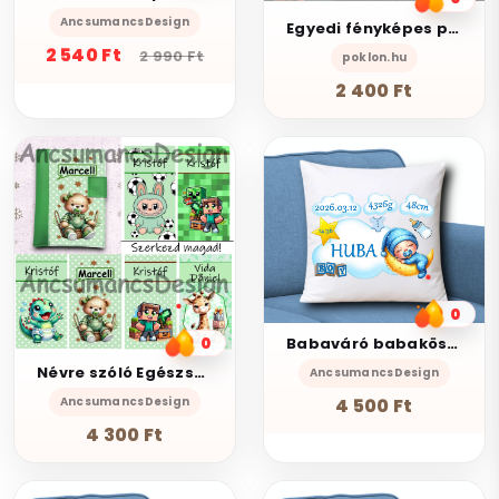
AncsumancsDesign
Egyedi fényképes partedli - előke
2 540 Ft
2 990 Ft
poklon.hu
2 400 Ft
0
0
Babaváró babaköszöntő Díszpárna névvel adatokkal 35x35cm Fiú001
Névre szóló Egészségügyi kiskönyv borító Szerkesztő ZÖLD alapra
AncsumancsDesign
4 500 Ft
AncsumancsDesign
4 300 Ft