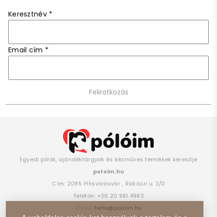
Keresztnév
*
Email cím
*
Egyedi pólók, ajándéktárgyak és kézműves termékek keresője
poloim.hu
Cím:
2085
Pilisvörösvár
,
Rákóczi u. 3/D
Telefon:
+36 20 981 4983
Email:
hello@poloim.hu