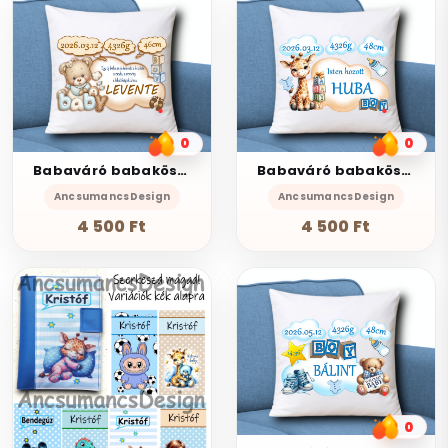
0
0
Babaváró babaköszöntő Díszpárna névvel adatokkal 35x35cm Fiú 005
Babaváró babaköszöntő Díszpárna névvel adatokkal 35x35cm Fiú002
AncsumancsDesign
AncsumancsDesign
4 500 Ft
4 500 Ft
0