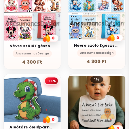
0
0
Névre szóló Egészségügyi kiskönyv borító Szerkesztő TÜRKIZKÉK alapra
Névre szóló Egészségügyi kiskönyv borító Szerkesztő PIROS alapra
AncsumancsDesign
AncsumancsDesign
4 300 Ft
4 300 Ft
1/4
-15%
0
Alvótárs ölelőpárna kétoldalas gyermek formapárna - Dínó 25cm
0