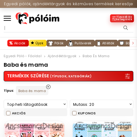
Egyedi pólók, ajándéktárgyak és kézműves termékek keresője
Típusok és
kategóriák
Akciók
Újak
Pólók
Pulóverek
Atléták
Bögré
Egyedi Póló - Főoldal
Ajándéktárgyak
Baba És Mama
Baba és mama
TERMÉKEK SZŰRÉSE
(TÍPUSOK, KATEGÓRIÁK)
Típus:
Baba és mama
Top heti látogatások
Mutass: 20
AKCIÓS
KUPONOS