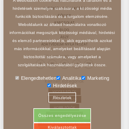
A weboldalon cookie-kat használunk a tartalom és a
PARTNER CSATLAKOZÁS
hirdetések személyre szabására, a közösségi média
RÓLUNK
funkciók biztosítására és a forgalom elemzésére.
KAPCSOLAT
Weboldalunk az általad használatra vonatkozó
BLOG
információkat megosztjuk közösségi médiával, hirdetési
ÁSZF
és elemző partnereinkkel is, akik egyesíthetik azokat
ADATVÉDELMI NYILATKOZAT
más információkkal, amelyeket beállításaid alapján
Kövess minket itt is:
biztosítottál számukra, vagy amelyeket a
szolgáltatásaik használatából gyűjtöttek össze.
Elengedtehetlen
Analitika
Marketing
Kiemelt kategóriák
Hirdetések
VICCES PÓLÓK
Részletek
ÁLLATOK PÓLÓK
HOBBI PÓLÓK
JÁRMŰVEK PÓLÓK
Összes engedélyezése
FILMEK, SOROZATOK PÓLÓK
Kiválasztottak