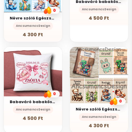
Babaváró babaköszöntő Díszpárna névvel adatokkal 35x35cm Fiú003
AncsumancsDesign
0
4 500 Ft
Névre szóló Egészségügyi kiskönyv borító Szerkesztő KÉK alapra
AncsumancsDesign
4 300 Ft
0
0
Babaváró babaköszöntő Díszpárna névvel adatokkal 35x35cm Lány004
Névre szóló Egészségügyi kiskönyv borító Szerkesztő BRONZ alapra
AncsumancsDesign
AncsumancsDesign
4 500 Ft
4 300 Ft