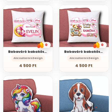
0
0
Babaváró babaköszöntő Díszpárna névvel adatokkal 35x35cm Lány001
Babaváró babaköszöntő Díszpárna névvel adatokkal 35x35cm Lány002
AncsumancsDesign
AncsumancsDesign
4 500 Ft
4 500 Ft