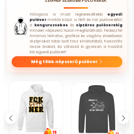
LEGNÉPSZERŰBB PULÓVEREK
Válogass a most legkeresettebb
egyedi
pulóver
minták közül: a férfi és női pulóverektől
a
kenguruzsebes
és
cipzáros pulóverekig
minden népszerű fazon megtalálható. Fedezz fel
minimal, feliratos, grafikai és vagány streetwear
dizájnokat több bolt friss kínálatából, hasonlíts
össze árakat, és válaszd ki gyorsan a hozzád
illő egyedi pulóvert!
Még több népszerű pulóver
15
11