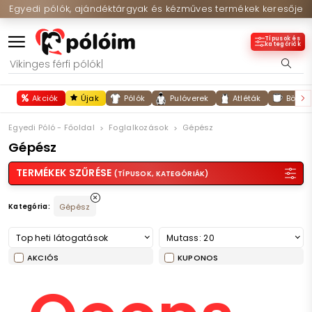
Egyedi pólók, ajándéktárgyak és kézműves termékek keresője
Típusok és
kategóriák
Akciók
Újak
Pólók
Pulóverek
Atléták
Bögré
Egyedi Póló - Főoldal
Foglalkozások
Gépész
Gépész
TERMÉKEK SZŰRÉSE
(TÍPUSOK, KATEGÓRIÁK)
Kategória:
Gépész
Top heti látogatások
Mutass: 20
AKCIÓS
KUPONOS