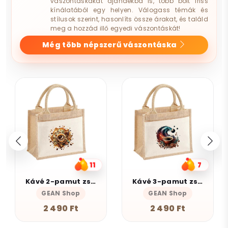
vászontáskákat ajándékba is, több bolt friss
kínálatából egy helyen. Válogass témák és
stílusok szerint, hasonlíts össze árakat, és találd
meg a hozzád illő egyedi vászontáskát!
Még több népszerű vászontáska
7
10
Kávé 3-pamut zsebes juta midi bevásárlótáska
Munka
GEAN Shop
Magnolion Niche
2 490 Ft
4 190 Ft