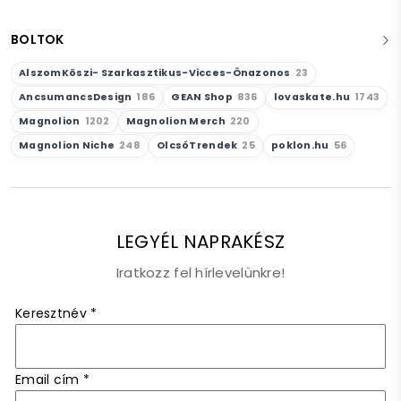
BOLTOK
AlszomKöszi- Szarkasztikus-Vicces-Önazonos
23
AncsumancsDesign
186
GEAN Shop
836
lovaskate.hu
1743
Magnolion
1202
Magnolion Merch
220
Magnolion Niche
248
OlcsóTrendek
25
poklon.hu
56
LEGYÉL NAPRAKÉSZ
Iratkozz fel hírlevelünkre!
Keresztnév
*
Email cím
*