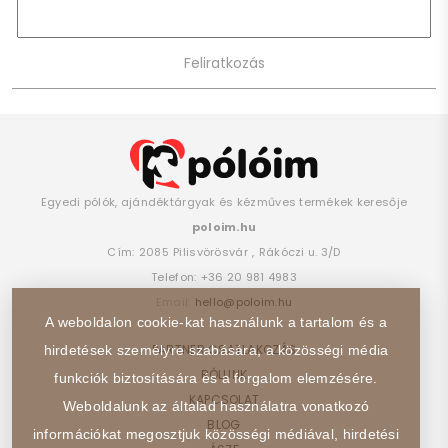
Egyedi pólók, ajándéktárgyak és kézműves termékek keresője
poloim.hu
Cím:
2085
Pilisvörösvár
,
Rákóczi u. 3/D
Telefon:
+36 20 981 4983
Email:
hello@poloim.hu
A weboldalon cookie-kat használunk a tartalom és a
PARTNER CSATLAKOZÁS
hirdetések személyre szabására, a közösségi média
RÓLUNK
funkciók biztosítására és a forgalom elemzésére.
KAPCSOLAT
Weboldalunk az általad használatra vonatkozó
BLOG
információkat megosztjuk közösségi médiával, hirdetési