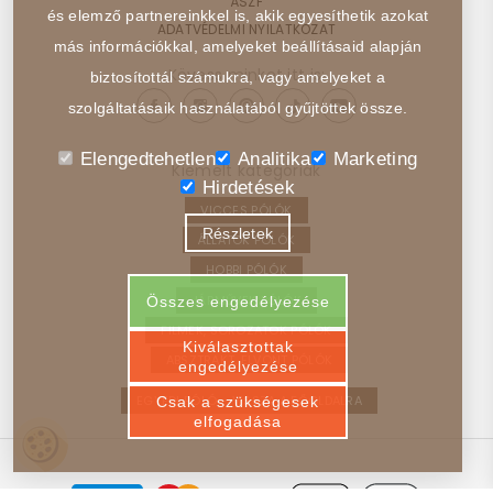
ÁSZF
és elemző partnereinkkel is, akik egyesíthetik azokat
ADATVÉDELMI NYILATKOZAT
más információkkal, amelyeket beállításaid alapján
Kövess minket itt is:
biztosítottál számukra, vagy amelyeket a
szolgáltatásaik használatából gyűjtöttek össze.
Elengedtehetlen
Analitika
Marketing
Kiemelt kategóriák
Hirdetések
VICCES PÓLÓK
Részletek
ÁLLATOK PÓLÓK
HOBBI PÓLÓK
JÁRMŰVEK PÓLÓK
Összes engedélyezése
FILMEK, SOROZATOK PÓLÓK
Kiválasztottak
ABSZTRAKT, ELVONT PÓLÓK
engedélyezése
EGYEDI PÓLÓ – VISSZA A FŐOLDALRA
Csak a szükségesek
elfogadása