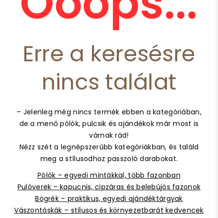
Ooops...
Erre a keresésre
nincs találat
– Jelenleg még nincs termék ebben a kategóriában,
de a menő pólók, pulcsik és ajándékok már most is
várnak rád!
Nézz szét a legnépszerűbb kategóriákban, és találd
meg a stílusodhoz passzoló darabokat.
Pólók – egyedi mintákkal, több fazonban
Pulóverek – kapucnis, cipzáras és belebújós fazonok
Bögrék – praktikus, egyedi ajándéktárgyak
Vászontáskák – stílusos és környezetbarát kedvencek