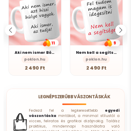
9
6
Nem kell a segítsé - Bögre
AlszomKöszi kerámia bögre - Black Edition
poklon.hu
AlszomKöszi- Szarkasztikus-Vicces-Ön
2 490 Ft
4 490 Ft
LEGNÉPSZERŰBB VÁSZONTÁSKÁK
Fedezd fel a legkeresettebb
egyedi
vászontáska
mintákat, a minimal stílustól a
vicces, feliratos és grafikai dizájnokig. Találsz
praktikus, mindennapi használatra való