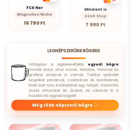
FCK Ner
Mindent is
Magnolion Niche
GEAN Shop
16 790 Ft
7 990 Ft
LEGNÉPSZERŰBB BÖGREK
Válogass a legkeresettebb
egyedi bögre
minták közül, ahol vicces, feliratos, minimal és
grafikai dizájnok is várnak. Találsz ajándék
bögréket pároknak, családnak és barátoknak,
több bolt friss kínálatából egy helyen. Hasonlíts
össze stílusokat és árakat, és válaszd ki a
hozzád illő egyedi bögrét!
Még több népszerű bögre