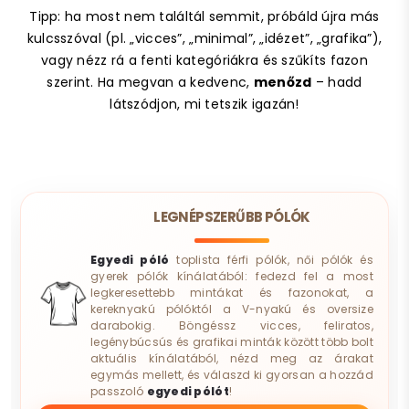
Tipp: ha most nem találtál semmit, próbáld újra más
kulcsszóval (pl. „vicces”, „minimal”, „idézet”, „grafika”),
vagy nézz rá a fenti kategóriákra és szűkíts fazon
szerint. Ha megvan a kedvenc,
menőzd
– hadd
látszódjon, mi tetszik igazán!
LEGNÉPSZERŰBB PÓLÓK
Egyedi póló
toplista férfi pólók, női pólók és
gyerek pólók kínálatából: fedezd fel a most
legkeresettebb mintákat és fazonokat, a
kereknyakú pólóktól a V-nyakú és oversize
darabokig. Böngéssz vicces, feliratos,
legénybúcsús és grafikai minták között több bolt
aktuális kínálatából, nézd meg az árakat
egymás mellett, és válaszd ki gyorsan a hozzád
passzoló
egyedi pólót
!