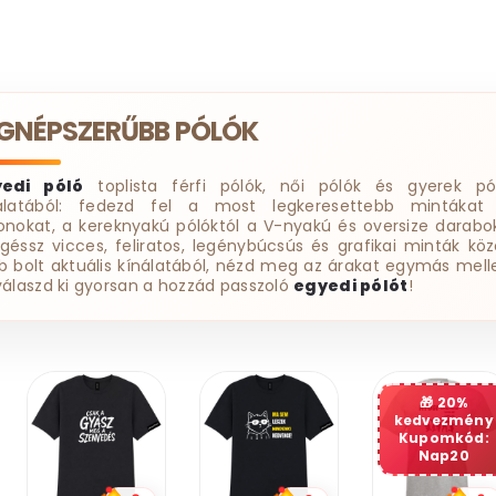
EGNÉPSZERŰBB PÓLÓK
yedi póló
toplista férfi pólók, női pólók és gyerek pó
álatából: fedezd fel a most legkeresettebb mintákat
onokat, a kereknyakú pólóktól a V-nyakú és oversize darabok
géssz vicces, feliratos, legénybúcsús és grafikai minták köz
b bolt aktuális kínálatából, nézd meg az árakat egymás melle
válaszd ki gyorsan a hozzád passzoló
egyedi pólót
!
20%
kedvezmény
Kupomkód:
Nap20