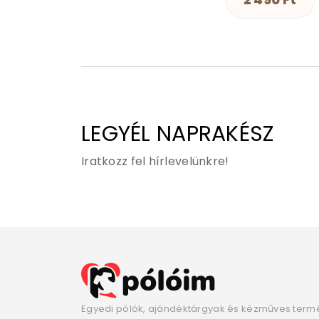
LEGYÉL NAPRAKÉSZ
Iratkozz fel hírlevelünkre!
Egyedi pólók, ajándéktárgyak és kézműves term