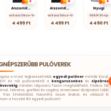
0
6
0
AlszomKöszi póló - Ma sem leszek mindenki kedvence
Nyugi
AlszomKöszi póló -Győzz csendben
cces-Önazonos
zi- Szarkasztikus-Vicces-Önazonos
GEAN Shop
AlszomKöszi- Szarkasztikus-
AlszomK
4 499 Ft
4 490 Ft
4 499 Ft
EGNÉPSZERŰBB PULÓVEREK
ogass a most legkeresettebb
egyedi pulóver
minták közül:
érfi és női pulóverektől a
kenguruzsebes
és
cipzáros
óverekig
minden népszerű fazon megtalálható. Fedezz fel
imal, feliratos, grafikai és vagány streetwear dizájnokat több
t friss kínálatából, hasonlíts össze árakat, és válaszd ki
rsan a hozzád illő egyedi pulóvert!