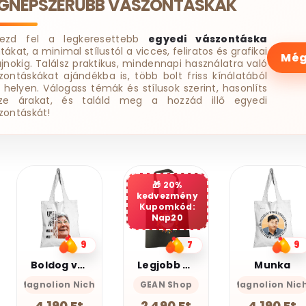
EGNÉPSZERŰBB VÁSZONTÁSKÁK
dezd fel a legkeresettebb
egyedi vászontáska
tákat, a minimal stílustól a vicces, feliratos és grafikai
Még
ájnokig. Találsz praktikus, mindennapi használatra való
zontáskákat ajándékba is, több bolt friss kínálatából
 helyen. Válogass témák és stílusok szerint, hasonlíts
ze árakat, és találd meg a hozzád illő egyedi
zontáskát!
20%
20%
kedvezmény
kedvezmény
Kupomkód:
Kupomkód:
Nap20
Nap20
7
9
8
Legjobb barátnő
Munka
Toll
GEAN Shop
Magnolion Niche
GEAN Shop
2 490 Ft
4 190 Ft
2 490 Ft