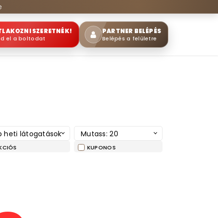
e
TLAKOZNI SZERETNÉK!
PARTNER BELÉPÉS
sd el a boltodat
Belépés a felületre
 heti látogatások
Mutass: 20
KCIÓS
KUPONOS