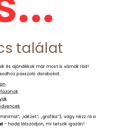
...
cs találat
ik és ajándékok már most is várnak rád!
usodhoz passzoló darabokat.
ban
s fazonok
gyak
kedvencek
inimal”, „idézet”, „grafika”), vagy nézz rá a
d
– hadd látszódjon, mi tetszik igazán!