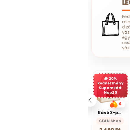
L
Szerelő
Szövegíró
Tanár
Tanuló
Fe
Targoncás
Taxis
min
diz
Technikus
vás
Tetováló
Titkárnő
egy
öss
Tolmács
vás
Traktoros
Tűzoltó
Ügyfélszolgálatos
Ügyvéd
Vállalkozó
Varrónő
Vasutas
20%
kedvezmény
Védőnő
Kupomkód:
Vegyészmérnök
Nap20
Vezető
Világosító
8
6
9
Villamosmérnök
Egyedi táska
Kávé 3-pamut zsebes juta midi bevásárlótáska
Boldog vagyok
Villanyszerelő
poklon.hu
GEAN Shop
Magnolion Niche
Vízvezeték Szerelő
2 700 Ft
2 490 Ft
4 190 Ft
Zenész