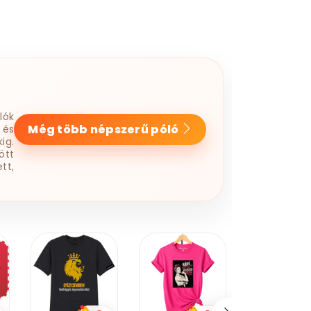
lók
Még több népszerű póló
 és
ig.
ött
tt,