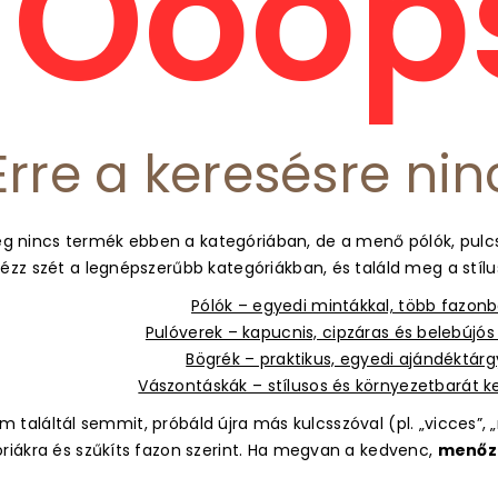
Ooops
Erre a keresésre nin
g nincs termék ebben a kategóriában, de a menő pólók, pulcs
ézz szét a legnépszerűbb kategóriákban, és találd meg a stíl
Pólók – egyedi mintákkal, több fazon
Pulóverek – kapucnis, cipzáras és belebújó
Bögrék – praktikus, egyedi ajándéktár
Vászontáskák – stílusos és környezetbarát 
 találtál semmit, próbáld újra más kulcsszóval (pl. „vicces”, „m
óriákra és szűkíts fazon szerint. Ha megvan a kedvenc,
menőz