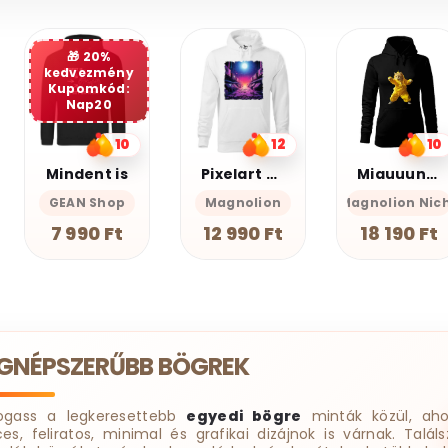
12
10
13
Pixelart bakelit az űrben v3
Miauuunkácsy a ninja
Graffiti oroszlán v17
Magnolion
Magnolion Niche
Magnolion
12 990 Ft
18 190 Ft
12 990 Ft
EGNÉPSZERŰBB BÖGREK
ogass a legkeresettebb
egyedi bögre
minták közül, aho
ces, feliratos, minimal és grafikai dizájnok is várnak. Találs