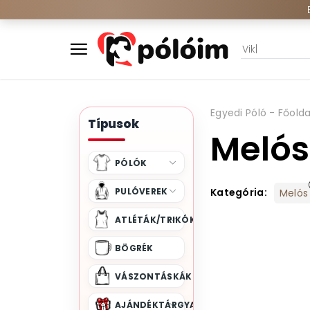
Egyedi Póló - Főolda
Típusok
Melós
PÓLÓK
PULÓVEREK
Kategória:
Melós
ATLÉTÁK/TRIKÓK
BÖGRÉK
VÁSZONTÁSKÁK
AJÁNDÉKTÁRGYAK