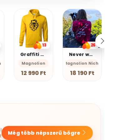
20%
20%
kedvezmény
kedvezmé
Kupomkód:
Kupomkó
Nap20
Nap20
26
9
Never walk alone
Farkas
Foreve
Magnolion Niche
GEAN Shop
GEAN Sh
18 190 Ft
7 990 Ft
7 990 F
l
Még több népszerű bögre
z