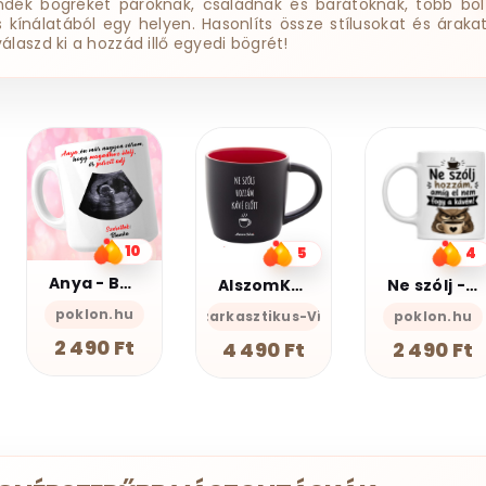
ndék bögréket pároknak, családnak és barátoknak, több bol
ss kínálatából egy helyen. Hasonlíts össze stílusokat és árakat
válaszd ki a hozzád illő egyedi bögrét!
5
4
1
AlszomKöszi kerámia bögre - Black Edition
Ne szólj - Bögre
Autóbusz Bögre
zi- Szarkasztikus-Vicces-Önazonos
poklon.hu
poklon.hu
4 490 Ft
2 490 Ft
2 490 Ft