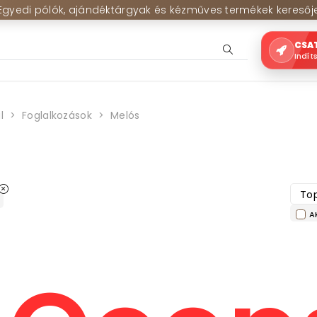
Egyedi pólók, ajándéktárgyak és kézműves termékek keresőj
CSA
Indít
l
Foglalkozások
Melós
Top
A