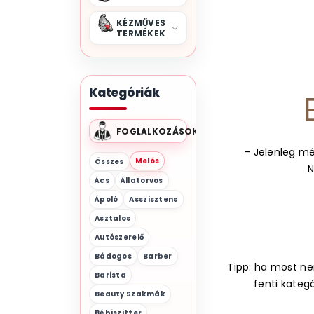
KÉZMŰVES
TERMÉKEK
Kategóriák
FOGLALKOZÁSOK
– Jelenleg mé
Melós
Összes
N
Ács
Állatorvos
Ápoló
Asszisztens
Asztalos
Autószerelő
Bádogos
Barber
Tipp: ha most nem
Barista
fenti kateg
Beauty Szakmák
Bébiszitter