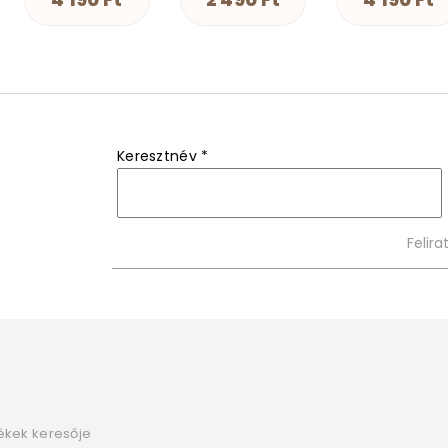
Keresztnév
*
ékek keresője