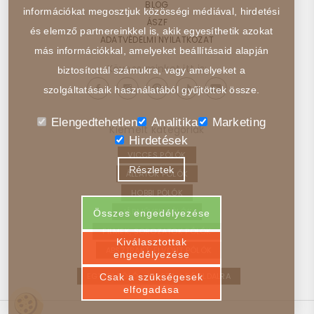
BLOG
információkat megosztjuk közösségi médiával, hirdetési
ÁSZF
és elemző partnereinkkel is, akik egyesíthetik azokat
ADATVÉDELMI NYILATKOZAT
más információkkal, amelyeket beállításaid alapján
Kövess minket itt is:
biztosítottál számukra, vagy amelyeket a
szolgáltatásaik használatából gyűjtöttek össze.
Elengedtehetlen
Analitika
Marketing
Kiemelt kategóriák
Hirdetések
VICCES PÓLÓK
Részletek
ÁLLATOK PÓLÓK
HOBBI PÓLÓK
JÁRMŰVEK PÓLÓK
Összes engedélyezése
FILMEK, SOROZATOK PÓLÓK
Kiválasztottak
ABSZTRAKT, ELVONT PÓLÓK
engedélyezése
EGYEDI PÓLÓ – VISSZA A FŐOLDALRA
Csak a szükségesek
elfogadása