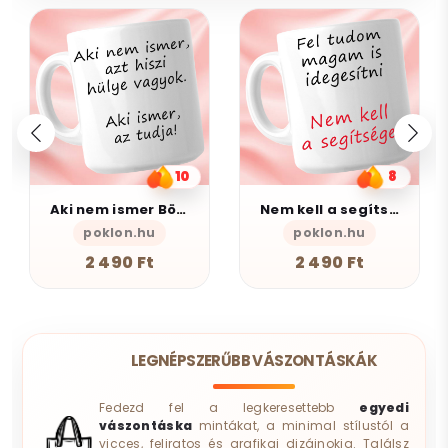
8
5
Nem kell a segítsé - Bögre
AlszomKöszi kerámia bögre - Black Edition
poklon.hu
AlszomKöszi- Szarkasztikus-Vicces-Ön
2 490 Ft
4 490 Ft
LEGNÉPSZERŰBB VÁSZONTÁSKÁK
Fedezd fel a legkeresettebb
egyedi
vászontáska
mintákat, a minimal stílustól a
vicces, feliratos és grafikai dizájnokig. Találsz