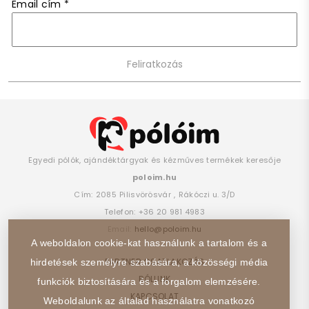
Email cím
*
Egyedi pólók, ajándéktárgyak és kézműves termékek keresője
poloim.hu
Cím:
2085
Pilisvörösvár
,
Rákóczi u. 3/D
Telefon:
+36 20 981 4983
Email:
hello@poloim.hu
A weboldalon cookie-kat használunk a tartalom és a
PARTNER CSATLAKOZÁS
hirdetések személyre szabására, a közösségi média
RÓLUNK
funkciók biztosítására és a forgalom elemzésére.
KAPCSOLAT
Weboldalunk az általad használatra vonatkozó