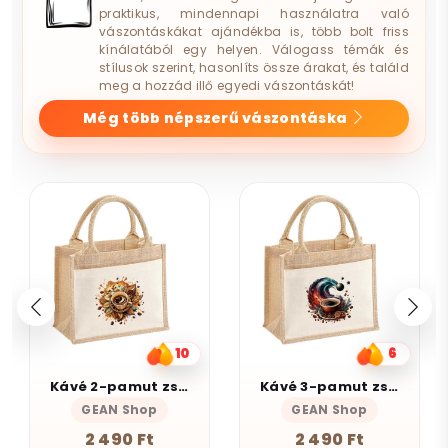
praktikus, mindennapi használatra való
vászontáskákat ajándékba is, több bolt friss
kínálatából egy helyen. Válogass témák és
stílusok szerint, hasonlíts össze árakat, és találd
meg a hozzád illő egyedi vászontáskát!
Még több népszerű vászontáska
6
9
Kávé 3-pamut zsebes juta midi bevásárlótáska
Munka
GEAN Shop
Magnolion Niche
2 490 Ft
4 190 Ft