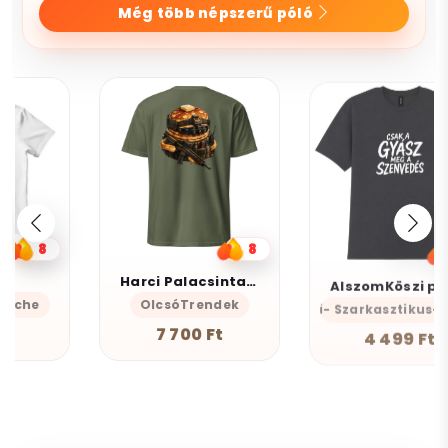
Még több népszerű póló
8
3
Harci Palacsinta - Grafikus Unisex Póló
AlszomKöszi póló - Csak a gyász meg a szenvedés
OlcsóTrendek
AlszomKöszi- Szarkasztikus-Vicces-Ön
7 700 Ft
4 499 Ft