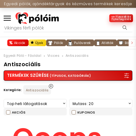
Egyedi pólók, ajándéktárgyak és kézműves termékek keresője
Típusok és
kategóriák
Akciók
Újak
Pólók
Pulóverek
Atléták
Bögré
Egyedi Póló - Főoldal
Vicces
Antiszociális
Antiszociális
TERMÉKEK SZŰRÉSE
(TÍPUSOK, KATEGÓRIÁK)
Kategória:
Antiszociális
Top heti látogatások
Mutass: 20
AKCIÓS
KUPONOS