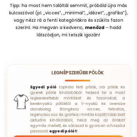
Tipp: ha most nem találtál semmit, próbáld újra más
kulcsszóval (pl. „vicces”, „minimal”, „idézet”, „grafika”),
vagy nézz rá a fenti kategóriákra és szűkíts fazon
szerint. Ha megvan a kedvenc,
menőzd
– hadd
látszódjon, mi tetszik igazán!
LEGNÉPSZERŰBB PÓLÓK
Egyedi póló
toplista férfi pólók, női pólók és
gyerek pólók kínálatából: fedezd fel a most
legkeresettebb mintákat és fazonokat, a
kereknyakú pólóktól a V-nyakú és oversize
darabokig. Böngéssz vicces, feliratos,
legénybúcsús és grafikai minták között több bolt
aktuális kínálatából, nézd meg az árakat
egymás mellett, és válaszd ki gyorsan a hozzád
passzoló
egyedi pólót
!