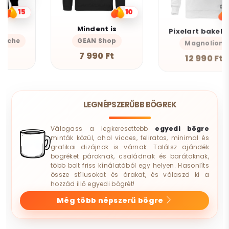
10
12
Mindent is
Pixelart bakelit az űrben v3
GEAN Shop
Magnolion
7 990 Ft
12 990 Ft
LEGNÉPSZERŰBB BÖGREK
Válogass a legkeresettebb
egyedi bögre
minták közül, ahol vicces, feliratos, minimal és
grafikai dizájnok is várnak. Találsz ajándék
bögréket pároknak, családnak és barátoknak,
több bolt friss kínálatából egy helyen. Hasonlíts
össze stílusokat és árakat, és válaszd ki a
hozzád illő egyedi bögrét!
Még több népszerű bögre