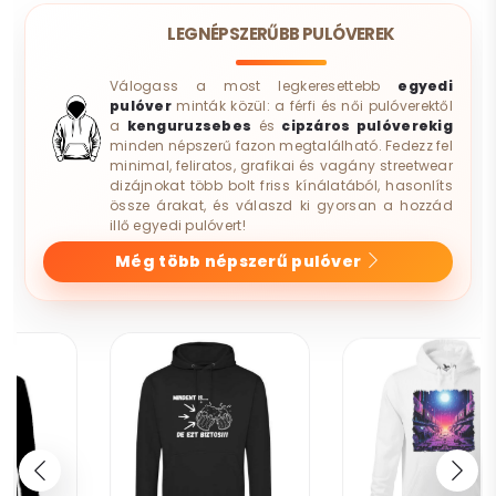
LEGNÉPSZERŰBB PULÓVEREK
Válogass a most legkeresettebb
egyedi
pulóver
minták közül: a férfi és női pulóverektől
a
kenguruzsebes
és
cipzáros pulóverekig
minden népszerű fazon megtalálható. Fedezz fel
minimal, feliratos, grafikai és vagány streetwear
dizájnokat több bolt friss kínálatából, hasonlíts
össze árakat, és válaszd ki gyorsan a hozzád
illő egyedi pulóvert!
Még több népszerű pulóver