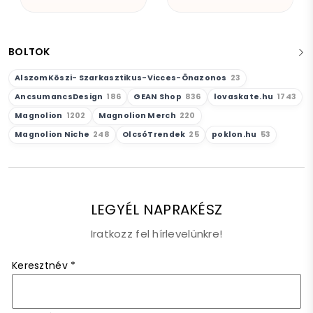
BOLTOK
AlszomKöszi- Szarkasztikus-Vicces-Önazonos
23
AncsumancsDesign
186
GEAN Shop
836
lovaskate.hu
1743
Magnolion
1202
Magnolion Merch
220
Magnolion Niche
248
OlcsóTrendek
25
poklon.hu
53
LEGYÉL NAPRAKÉSZ
Iratkozz fel hírlevelünkre!
Keresztnév
*