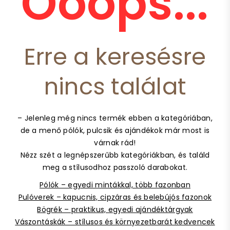
Ooops...
Erre a keresésre
nincs találat
– Jelenleg még nincs termék ebben a kategóriában,
de a menő pólók, pulcsik és ajándékok már most is
várnak rád!
Nézz szét a legnépszerűbb kategóriákban, és találd
meg a stílusodhoz passzoló darabokat.
Pólók – egyedi mintákkal, több fazonban
Pulóverek – kapucnis, cipzáras és belebújós fazonok
Bögrék – praktikus, egyedi ajándéktárgyak
Vászontáskák – stílusos és környezetbarát kedvencek