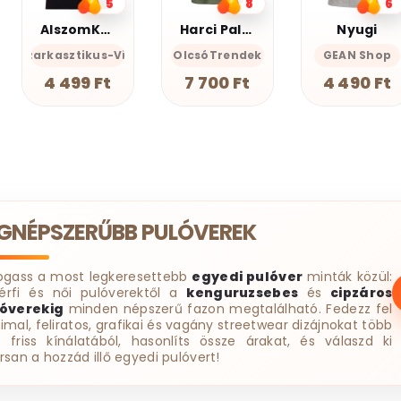
8
6
3
Harci Palacsinta - Grafikus Unisex Póló
Nyugi
AlszomKöszi póló - Csak a gyász meg a szenvedés
cces-Önazonos
OlcsóTrendek
GEAN Shop
AlszomKöszi- Szarkasztikus-
AlszomK
7 700 Ft
4 490 Ft
4 499 Ft
EGNÉPSZERŰBB PULÓVEREK
ogass a most legkeresettebb
egyedi pulóver
minták közül:
érfi és női pulóverektől a
kenguruzsebes
és
cipzáros
óverekig
minden népszerű fazon megtalálható. Fedezz fel
imal, feliratos, grafikai és vagány streetwear dizájnokat több
t friss kínálatából, hasonlíts össze árakat, és válaszd ki
rsan a hozzád illő egyedi pulóvert!