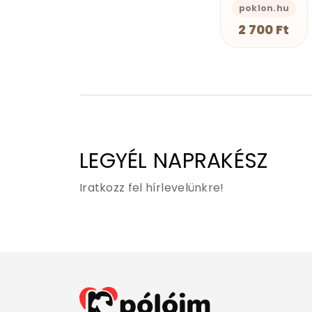
s-Önazonos
GEAN Shop
poklon.hu
GEAN Shop
2 490 Ft
2 700 Ft
2 490 Ft
LEGYÉL NAPRAKÉSZ
Iratkozz fel hírlevelünkre!