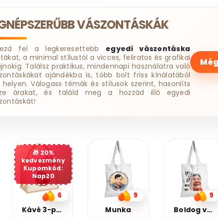
EGNÉPSZERŰBB VÁSZONTÁSKÁK
dezd fel a legkeresettebb
egyedi vászontáska
tákat, a minimal stílustól a vicces, feliratos és grafikai
Még
ájnokig. Találsz praktikus, mindennapi használatra való
zontáskákat ajándékba is, több bolt friss kínálatából
 helyen. Válogass témák és stílusok szerint, hasonlíts
ze árakat, és találd meg a hozzád illő egyedi
zontáskát!
20%
kedvezmény
Kupomkód:
Nap20
9
9
7
Munka
Boldog vagyok
Legjobb barátnő