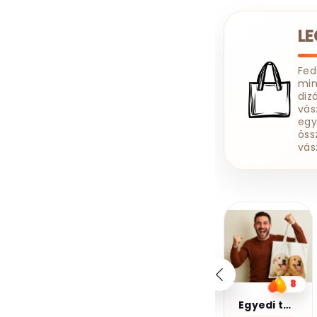
Szerelő
Szövegíró
L
Tanár
Tanuló
Targoncás
Taxis
Technikus
Fe
min
Tetováló
Titkárnő
diz
Tolmács
vás
egy
Traktoros
Tűzoltó
öss
Ügyfélszolgálatos
vás
Ügyvéd
Vállalkozó
Varrónő
Vasutas
Védőnő
20%
20%
Vegyészmérnök
kedvezmény
kedvezmény
Vezető
Világosító
Kupomkód:
Kupomkód:
Nap20
Nap20
Villamosmérnök
Villanyszerelő
10
8
6
Vízvezeték Szerelő
Kávé 2-pamut zsebes juta midi bevásárlótáska
Egyedi táska
Kávé 3-pamut zsebes juta midi bevásárlótáska
Zenész