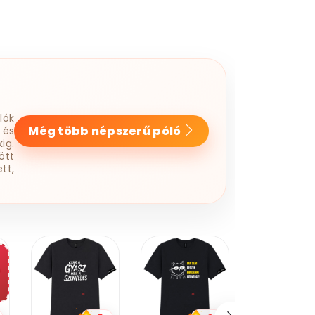
lók
Még több népszerű póló
 és
ig.
ött
tt,