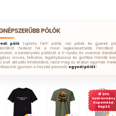
EGNÉPSZERŰBB PÓLÓK
yedi póló
toplista férfi pólók, női pólók és gyerek pó
álatából: fedezd fel a most legkeresettebb mintákat
onokat, a kereknyakú pólóktól a V-nyakú és oversize darabok
géssz vicces, feliratos, legénybúcsús és grafikai minták köz
b bolt aktuális kínálatából, nézd meg az árakat egymás melle
válaszd ki gyorsan a hozzád passzoló
egyedi pólót
!
20%
kedvezmény
Kupomkód:
Nap20