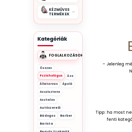
KÉZMŰVES
TERMÉKEK
Kategóriák
FOGLALKOZÁSOK
– Jelenleg mé
Összes
N
Pszichológus
Ács
Állatorvos
Ápoló
Asszisztens
Asztalos
Autószerelő
Tipp: ha most nem
Bádogos
Barber
fenti kateg
Barista
Beauty Szakmák