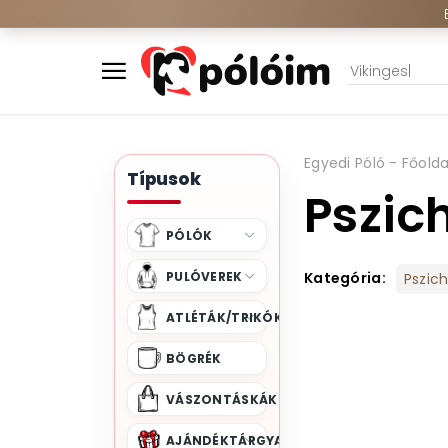
Egyedi Póló - Főolda
Típusok
Pszic
PÓLÓK
PULÓVEREK
Kategória:
Pszic
ATLÉTÁK/TRIKÓK
BÖGRÉK
VÁSZONTÁSKÁK
AJÁNDÉKTÁRGYAK