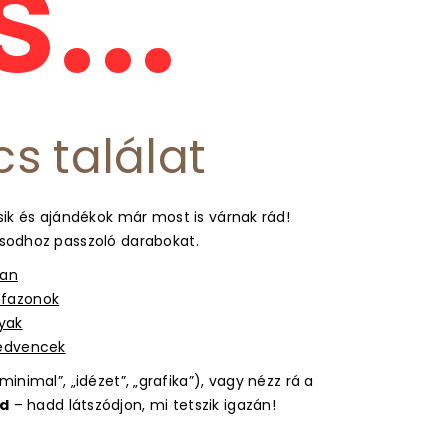
...
cs találat
ik és ajándékok már most is várnak rád!
usodhoz passzoló darabokat.
ban
s fazonok
gyak
kedvencek
inimal”, „idézet”, „grafika”), vagy nézz rá a
d
– hadd látszódjon, mi tetszik igazán!