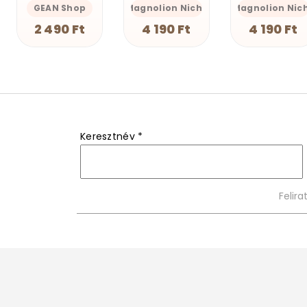
Magnolion Niche
Magnolion Niche
GEAN Shop
4 190 Ft
4 190 Ft
2 490 Ft
Keresztnév
*