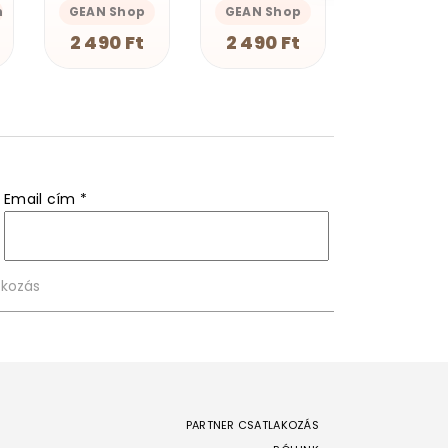
GEAN Shop
Magnolion Merch
Magnolion M
2 490 Ft
4 190 Ft
4 190 F
Email cím
*
PARTNER CSATLAKOZÁS