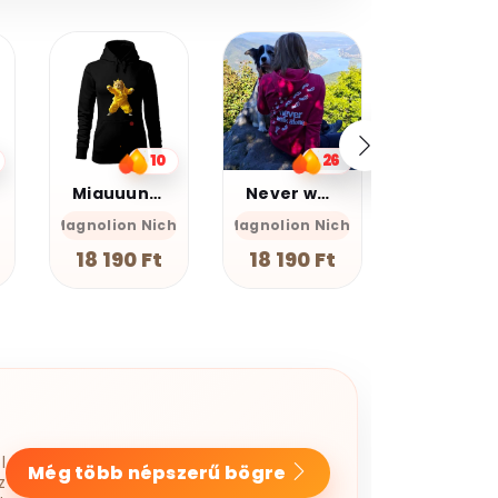
20%
kedvezmé
Kupomkó
Nap20
26
13
Never walk alone
Graffiti oroszlán v17
Farkas
he
Magnolion Niche
Magnolion
GEAN Sh
18 190 Ft
12 990 Ft
7 990 F
l
Még több népszerű bögre
z