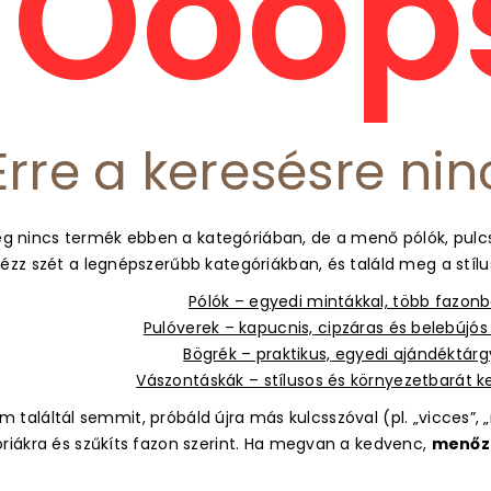
Ooops
Erre a keresésre nin
g nincs termék ebben a kategóriában, de a menő pólók, pulcs
ézz szét a legnépszerűbb kategóriákban, és találd meg a stíl
Pólók – egyedi mintákkal, több fazon
Pulóverek – kapucnis, cipzáras és belebújó
Bögrék – praktikus, egyedi ajándéktár
Vászontáskák – stílusos és környezetbarát 
 találtál semmit, próbáld újra más kulcsszóval (pl. „vicces”, „m
óriákra és szűkíts fazon szerint. Ha megvan a kedvenc,
menőz