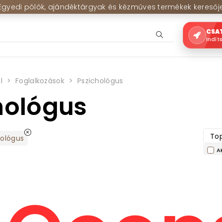
Egyedi pólók, ajándéktárgyak és kézműves termékek keresőj
CSA
Indít
l
Foglalkozások
Pszichológus
hológus
Top
hológus
A