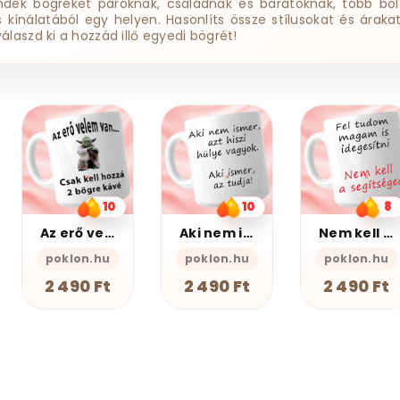
ndék bögréket pároknak, családnak és barátoknak, több bol
ss kínálatából egy helyen. Hasonlíts össze stílusokat és árakat
válaszd ki a hozzád illő egyedi bögrét!
12
Baglyos bögre
10
8
PSZ Design
Aki nem ismer Bögre
Nem kell a segítsé - Bögre
2 490 Ft
poklon.hu
poklon.hu
2 490 Ft
2 490 Ft