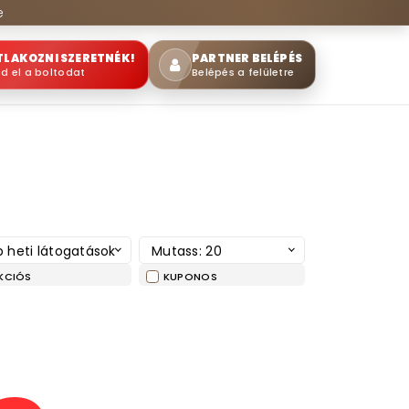
e
TLAKOZNI SZERETNÉK!
PARTNER BELÉPÉS
sd el a boltodat
Belépés a felületre
 heti látogatások
Mutass: 20
KCIÓS
KUPONOS