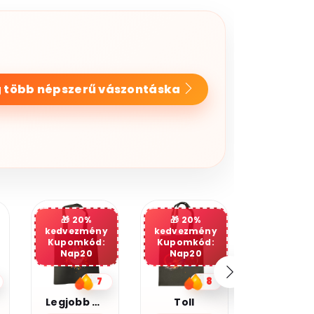
 több népszerű vászontáska
20%
kedvezmény
Kupomkód:
Nap20
8
5
Toll
Kocka cica