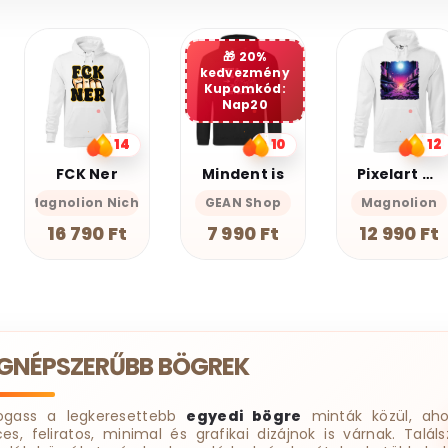
20%
kedvezmény
Kupomkód:
Nap20
10
12
10
Mindent is
Pixelart bakelit az űrben v3
Miauuunkácsy a ninja
GEAN Shop
Magnolion
Magnolion Nic
7 990 Ft
12 990 Ft
18 190 Ft
EGNÉPSZERŰBB BÖGREK
ogass a legkeresettebb
egyedi bögre
minták közül, aho
ces, feliratos, minimal és grafikai dizájnok is várnak. Találs