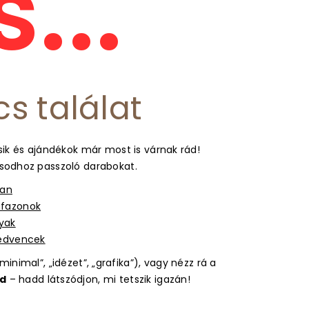
...
cs találat
ik és ajándékok már most is várnak rád!
usodhoz passzoló darabokat.
ban
s fazonok
gyak
kedvencek
inimal”, „idézet”, „grafika”), vagy nézz rá a
d
– hadd látszódjon, mi tetszik igazán!