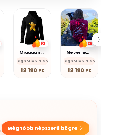
20%
kedvezmé
Kupomkó
Nap20
26
13
Never walk alone
Farkas
Graffiti oroszlán v17
he
Magnolion Niche
GEAN Sh
Magnolion
18 190 Ft
7 990 F
12 990 Ft
l
Még több népszerű bögre
z