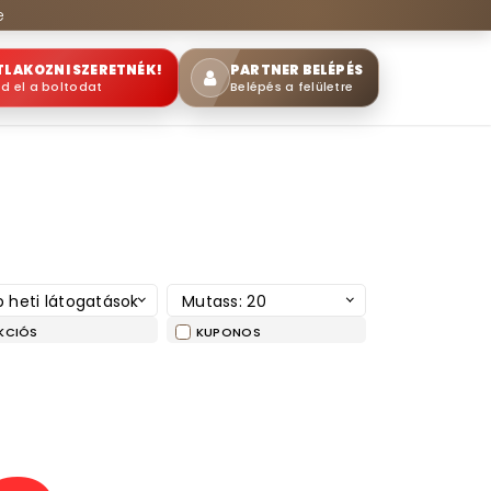
e
TLAKOZNI SZERETNÉK!
PARTNER BELÉPÉS
sd el a boltodat
Belépés a felületre
 heti látogatások
Mutass: 20
KCIÓS
KUPONOS