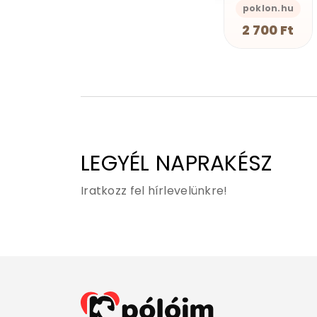
s-Önazonos
GEAN Shop
poklon.hu
GEAN Shop
2 490 Ft
2 700 Ft
2 490 Ft
LEGYÉL NAPRAKÉSZ
Iratkozz fel hírlevelünkre!