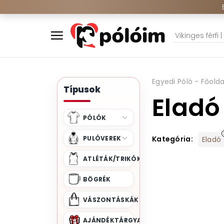
Egyedi Póló - Főolda
Típusok
Eladó
PÓLÓK
PULÓVEREK
Kategória:
Eladó
ATLÉTÁK/TRIKÓK
BÖGRÉK
VÁSZONTÁSKÁK
AJÁNDÉKTÁRGYAK