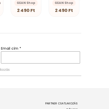
GEAN Shop
Magnolion M
Magnolion Merch
2 490 Ft
4 190 F
4 190 Ft
Email cím
*
PARTNER CSATLAKOZÁS