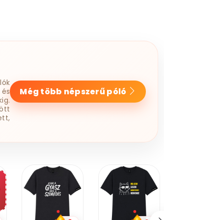
lók
Még több népszerű póló
 és
ig.
ött
tt,