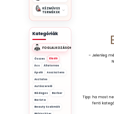
KÉZMŰVES
TERMÉKEK
Kategóriák
FOGLALKOZÁSOK
– Jelenleg mé
Eladó
Összes
N
Ács
Állatorvos
Ápoló
Asszisztens
Asztalos
Autószerelő
Bádogos
Barber
Tipp: ha most nem
Barista
fenti kateg
Beauty Szakmák
Bébiszitter