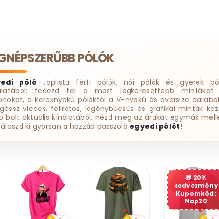
EGNÉPSZERŰBB PÓLÓK
yedi póló
toplista férfi pólók, női pólók és gyerek pó
álatából: fedezd fel a most legkeresettebb mintákat
onokat, a kereknyakú pólóktól a V-nyakú és oversize darabok
géssz vicces, feliratos, legénybúcsús és grafikai minták köz
b bolt aktuális kínálatából, nézd meg az árakat egymás melle
válaszd ki gyorsan a hozzád passzoló
egyedi pólót
!
20%
kedvezmény
Kupomkód:
Nap20