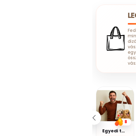
Szerelő
Szövegíró
L
Tanár
Tanuló
Targoncás
Taxis
Technikus
Fe
min
Tetováló
Titkárnő
diz
Tolmács
vás
egy
Traktoros
Tűzoltó
öss
Ügyfélszolgálatos
vás
Ügyvéd
Vállalkozó
Varrónő
Vasutas
Védőnő
20%
20%
Vegyészmérnök
kedvezmény
kedvezmény
Vezető
Világosító
Kupomkód:
Kupomkód:
Nap20
Nap20
Villamosmérnök
Villanyszerelő
10
8
6
Vízvezeték Szerelő
Kávé 2-pamut zsebes juta midi bevásárlótáska
Egyedi táska
Kávé 3-pamut zsebes juta midi bevásárlótáska
Zenész