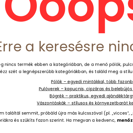
Ooops
Erre a keresésre nin
g nincs termék ebben a kategóriában, de a menő pólók, pulcs
ézz szét a legnépszerűbb kategóriákban, és találd meg a stíl
Pólók – egyedi mintákkal, több fazon
Pulóverek – kapucnis, cipzáras és belebújó
Bögrék – praktikus, egyedi ajándéktár
Vászontáskák – stílusos és környezetbarát 
 találtál semmit, próbáld újra más kulcsszóval (pl. „vicces”, „m
óriákra és szűkíts fazon szerint. Ha megvan a kedvenc,
menőz