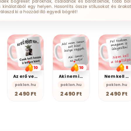
ndék bögréket pároknak, családnak és barátoknak, több bol
ss kínálatából egy helyen. Hasonlíts össze stílusokat és árakat
válaszd ki a hozzád illő egyedi bögrét!
12
Baglyos bögre
10
8
PSZ Design
Aki nem ismer Bögre
Nem kell a segítsé - Bögre
2 490 Ft
poklon.hu
poklon.hu
2 490 Ft
2 490 Ft