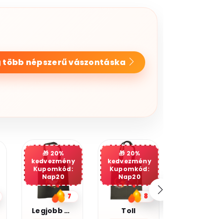
 több népszerű vászontáska
20%
kedvezmény
Kupomkód:
Nap20
8
5
Toll
Kocka cica