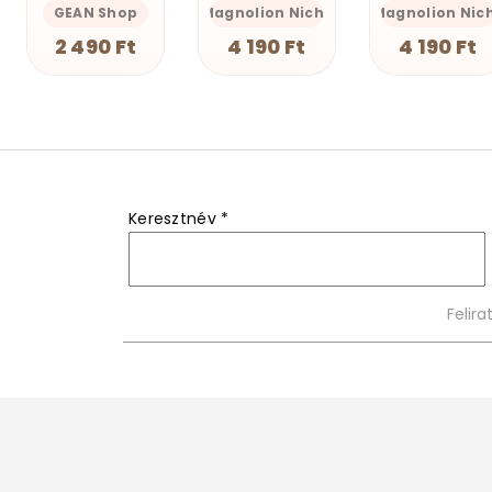
Magnolion Niche
Magnolion Niche
GEAN Shop
4 190 Ft
4 190 Ft
2 490 Ft
Keresztnév
*