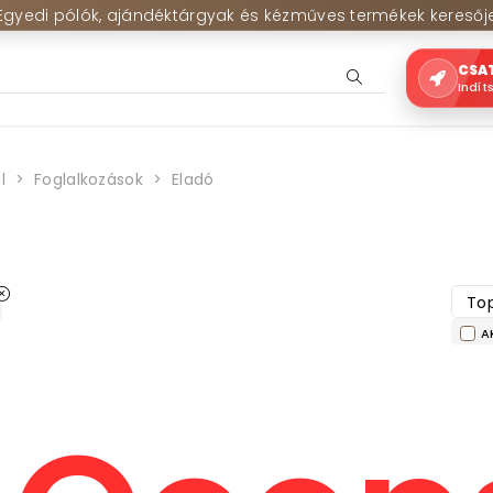
Egyedi pólók, ajándéktárgyak és kézműves termékek keresőj
CSA
Indít
l
Foglalkozások
Eladó
Top
A