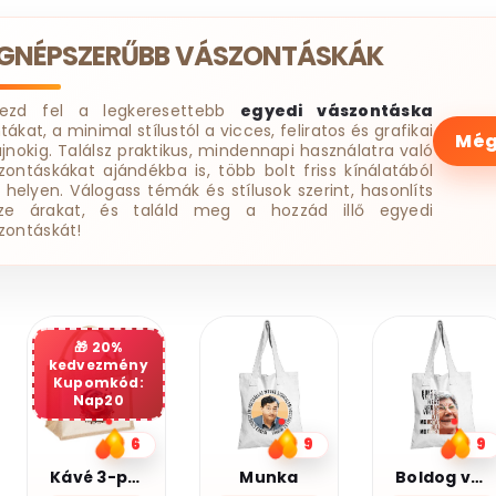
EGNÉPSZERŰBB VÁSZONTÁSKÁK
dezd fel a legkeresettebb
egyedi vászontáska
tákat, a minimal stílustól a vicces, feliratos és grafikai
Még
ájnokig. Találsz praktikus, mindennapi használatra való
zontáskákat ajándékba is, több bolt friss kínálatából
 helyen. Válogass témák és stílusok szerint, hasonlíts
ze árakat, és találd meg a hozzád illő egyedi
zontáskát!
20%
kedvezmény
Kupomkód:
Nap20
9
9
7
Munka
Boldog vagyok
Legjobb barátnő