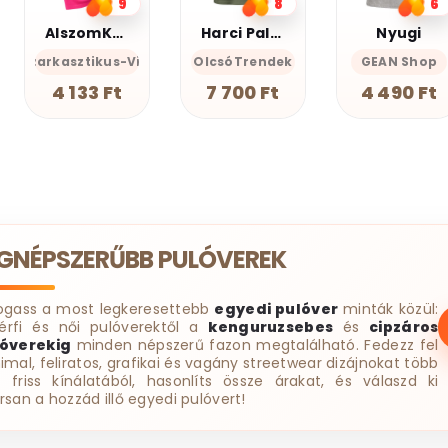
8
6
3
Harci Palacsinta - Grafikus Unisex Póló
Nyugi
AlszomKöszi póló - Csak a gyász meg a szenvedés
cces-Önazonos
OlcsóTrendek
GEAN Shop
AlszomKöszi- Szarkasztikus-
AlszomK
7 700 Ft
4 490 Ft
4 499 Ft
EGNÉPSZERŰBB PULÓVEREK
ogass a most legkeresettebb
egyedi pulóver
minták közül:
érfi és női pulóverektől a
kenguruzsebes
és
cipzáros
óverekig
minden népszerű fazon megtalálható. Fedezz fel
imal, feliratos, grafikai és vagány streetwear dizájnokat több
t friss kínálatából, hasonlíts össze árakat, és válaszd ki
rsan a hozzád illő egyedi pulóvert!