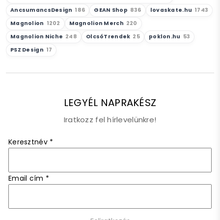
AncsumancsDesign
186
GEAN Shop
836
lovaskate.hu
1743
Magnolion
1202
Magnolion Merch
220
Magnolion Niche
248
OlcsóTrendek
25
poklon.hu
53
PSZ Design
17
LEGYÉL NAPRAKÉSZ
Iratkozz fel hírlevelünkre!
Keresztnév
*
Email cím
*