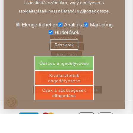
Kövess minket itt is:
biztosítottál számukra, vagy amelyeket a
szolgáltatásaik használatából gyűjtöttek össze.
Elengedtehetlen
Analitika
Marketing
Kiemelt kategóriák
Hirdetések
VICCES PÓLÓK
Részletek
ÁLLATOK PÓLÓK
HOBBI PÓLÓK
JÁRMŰVEK PÓLÓK
Összes engedélyezése
FILMEK, SOROZATOK PÓLÓK
Kiválasztottak
ABSZTRAKT, ELVONT PÓLÓK
engedélyezése
EGYEDI PÓLÓ – VISSZA A FŐOLDALRA
Csak a szükségesek
elfogadása
© 2025-2026 Poloim.hu - Minden Jog Fenntartva!