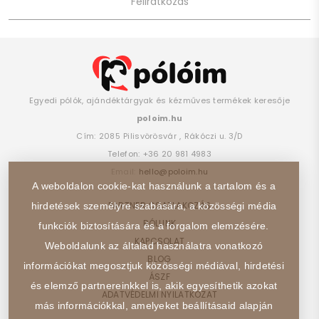
Egyedi pólók, ajándéktárgyak és kézműves termékek keresője
poloim.hu
Cím:
2085
Pilisvörösvár
,
Rákóczi u. 3/D
Telefon:
+36 20 981 4983
Email:
hello@poloim.hu
A weboldalon cookie-kat használunk a tartalom és a
PARTNER CSATLAKOZÁS
hirdetések személyre szabására, a közösségi média
RÓLUNK
funkciók biztosítására és a forgalom elemzésére.
KAPCSOLAT
Weboldalunk az általad használatra vonatkozó
BLOG
információkat megosztjuk közösségi médiával, hirdetési
ÁSZF
és elemző partnereinkkel is, akik egyesíthetik azokat
ADATVÉDELMI NYILATKOZAT
más információkkal, amelyeket beállításaid alapján