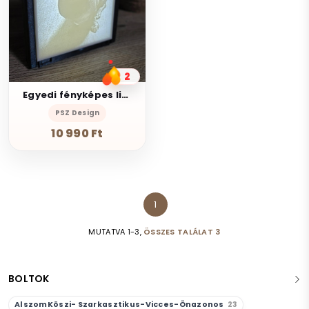
2
Egyedi fényképes litofánia
PSZ Design
10 990 Ft
1
MUTATVA 1-3,
ÖSSZES TALÁLAT 3
BOLTOK
AlszomKöszi- Szarkasztikus-Vicces-Önazonos
23