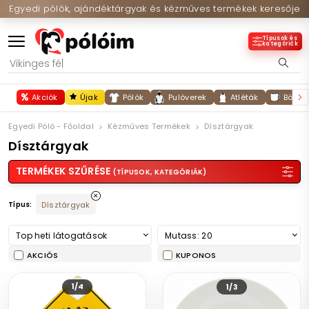
Egyedi pólók, ajándéktárgyak és kézműves termékek keresője
Típusok és
kategóriák
Akciók
Újak
Pólók
Pulóverek
Atléták
Bögré
Egyedi Póló - Főoldal
Kézműves Termékek
Dísztárgyak
Dísztárgyak
TERMÉKEK SZŰRÉSE
(TÍPUSOK, KATEGÓRIÁK)
Típus:
Dísztárgyak
Top heti látogatások
Mutass: 20
AKCIÓS
KUPONOS
1/4
1/3