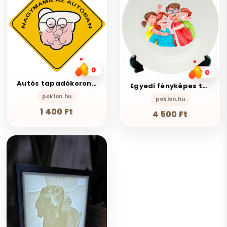
0
0
Autós tapadókorongos tábla
Egyedi fényképes tányér
poklon.hu
poklon.hu
1 400 Ft
4 500 Ft