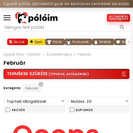
Egyedi pólók, ajándéktárgyak és kézműves termékek keresője
Típusok és
kategóriák
Akciók
Újak
Pólók
Pulóverek
Atléták
Bögré
Egyedi Póló - Főoldal
Születésnapra
Február
Február
TERMÉKEK SZŰRÉSE
(TÍPUSOK, KATEGÓRIÁK)
Kategória:
Február
Top heti látogatások
Mutass: 20
AKCIÓS
KUPONOS