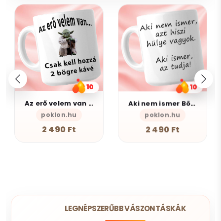
10
10
Az erő velem van - Bögre
Aki nem ismer Bögre
poklon.hu
poklon.hu
2 490 Ft
2 490 Ft
LEGNÉPSZERŰBB VÁSZONTÁSKÁK