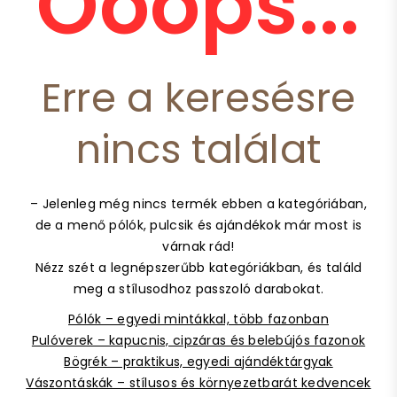
Ooops...
Erre a keresésre
nincs találat
– Jelenleg még nincs termék ebben a kategóriában,
de a menő pólók, pulcsik és ajándékok már most is
várnak rád!
Nézz szét a legnépszerűbb kategóriákban, és találd
meg a stílusodhoz passzoló darabokat.
Pólók – egyedi mintákkal, több fazonban
Pulóverek – kapucnis, cipzáras és belebújós fazonok
Bögrék – praktikus, egyedi ajándéktárgyak
Vászontáskák – stílusos és környezetbarát kedvencek