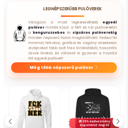
LEGNÉPSZERŰBB PULÓVEREK
Válogass a most legkeresettebb
egyedi
pulóver
minták közül: a férfi és női pulóverektől
a
kenguruzsebes
és
cipzáros pulóverekig
minden népszerű fazon megtalálható. Fedezz fel
minimal, feliratos, grafikai és vagány streetwear
dizájnokat több bolt friss kínálatából, hasonlíts
össze árakat, és válaszd ki gyorsan a hozzád
illő egyedi pulóvert!
Még több népszerű pulóver
20% kedvezmény
Kupomkód: Nap20