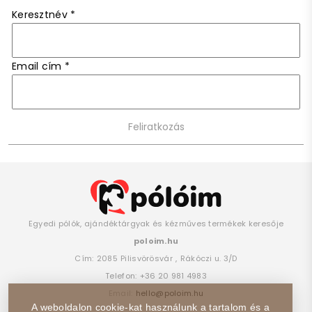
Keresztnév
*
Email cím
*
Egyedi pólók, ajándéktárgyak és kézműves termékek keresője
poloim.hu
Cím:
2085
Pilisvörösvár
,
Rákóczi u. 3/D
Telefon:
+36 20 981 4983
Email:
hello@poloim.hu
A weboldalon cookie-kat használunk a tartalom és a