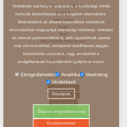
PARTNER CSATLAKOZÁS
hirdetések személyre szabására, a közösségi média
RÓLUNK
funkciók biztosítására és a forgalom elemzésére.
KAPCSOLAT
Weboldalunk az általad használatra vonatkozó
BLOG
információkat megosztjuk közösségi médiával, hirdetési
ÁSZF
és elemző partnereinkkel is, akik egyesíthetik azokat
ADATVÉDELMI NYILATKOZAT
más információkkal, amelyeket beállításaid alapján
Kövess minket itt is:
biztosítottál számukra, vagy amelyeket a
szolgáltatásaik használatából gyűjtöttek össze.
Elengedtehetlen
Analitika
Marketing
Kiemelt kategóriák
Hirdetések
VICCES PÓLÓK
Részletek
ÁLLATOK PÓLÓK
HOBBI PÓLÓK
JÁRMŰVEK PÓLÓK
Összes engedélyezése
FILMEK, SOROZATOK PÓLÓK
Kiválasztottak
ABSZTRAKT, ELVONT PÓLÓK