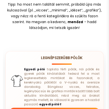
Tipp: ha most nem találtál semmit, próbáld újra más
kulcsszóval (pl. „vicces”, „minimal”, „idézet”, „grafika”),
vagy nézz rá a fenti kategóriákra és szűkíts fazon
szerint. Ha megvan a kedvenc,
menőzd
– hadd
látszódjon, mi tetszik igazán!
LEGNÉPSZERŰBB PÓLÓK
Egyedi póló
toplista férfi pólók, női pólók és
gyerek pólók kínálatából: fedezd fel a most
legkeresettebb mintákat és fazonokat, a
kereknyakú pólóktól a V-nyakú és oversize
darabokig. Böngéssz vicces, feliratos,
legénybúcsús és grafikai minták között több bolt
aktuális kínálatából, nézd meg az árakat
egymás mellett, és válaszd ki gyorsan a hozzád
passzoló
egyedi pólót
!