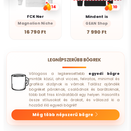
14
10
FCK Ner
Mindent is
Magnolion Niche
GEAN Shop
16 790 Ft
7 990 Ft
LEGNÉPSZERŰBB BÖGREK
Válogass a legkeresettebb
egyedi bögre
minták közül, ahol vicces, feliratos, minimal és
grafikai dizájnok is várnak. Találsz ajándék
bögréket pároknak, családnak és barátoknak,
több bolt friss kínálatából egy helyen. Hasonlíts
össze stílusokat és árakat, és válaszd ki a
hozzád illő egyedi bögrét!
Még több népszerű bögre