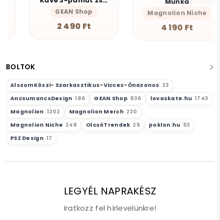
Kávé 3-pamut zsebes juta midi bevásárlótáska
Munka
GEAN Shop
Magnolion Niche
2 490 Ft
4 190 Ft
BOLTOK
AlszomKöszi- Szarkasztikus-Vicces-Önazonos
23
AncsumancsDesign
186
GEAN Shop
836
lovaskate.hu
1743
Magnolion
1202
Magnolion Merch
220
Magnolion Niche
248
OlcsóTrendek
25
poklon.hu
53
PSZ Design
17
LEGYÉL NAPRAKÉSZ
Iratkozz fel hírlevelünkre!