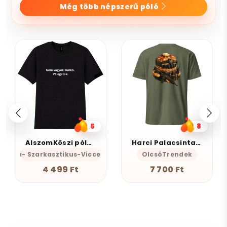
Még több népszerű póló
5
8
AlszomKöszi póló - Nem vagyok bunkó - Válogatok
Harci Palacsinta - Grafikus Unisex Póló
s-Önazonos
mKöszi- Szarkasztikus-Vicces-Önazonos
OlcsóTrendek
4 499 Ft
7 700 Ft