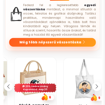
Fedezd fel a legkeresettebb
egyedi
vászontáska
mintákat, a minimal stílustól a
vicces, feliratos és grafikai dizájnokig. Találsz
praktikus, mindennapi használatra való
vászontáskákat ajándékba is, több bolt friss
kínálatából egy helyen. Válogass témák és
stílusok szerint, hasonlíts össze árakat, és találd
meg a hozzád illő egyedi vászontáskát!
Még több népszerű vászontáska
20% kedvezmény
Kupomkód: Nap20
6
9