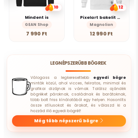
10
12
Mindent is
Pixelart bakelit az űrben v3
GEAN Shop
Magnolion
7 990 Ft
12 990 Ft
LEGNÉPSZERŰBB BÖGREK
Válogass a legkeresettebb
egyedi bögre
minták közül, ahol vicces, feliratos, minimal és
grafikai dizájnok is várnak. Találsz ajándék
bögréket pároknak, családnak és barátoknak,
több bolt friss kínálatából egy helyen. Hasonlíts
össze stílusokat és árakat, és válaszd ki a
hozzád illő egyedi bögrét!
Még több népszerű bögre