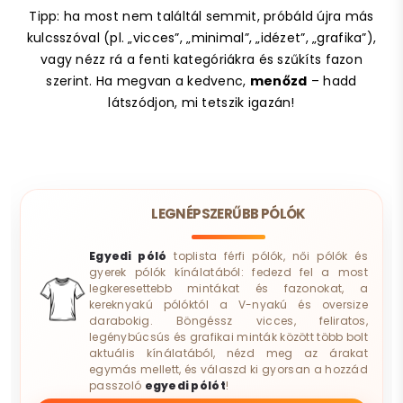
Tipp: ha most nem találtál semmit, próbáld újra más
kulcsszóval (pl. „vicces”, „minimal”, „idézet”, „grafika”),
vagy nézz rá a fenti kategóriákra és szűkíts fazon
szerint. Ha megvan a kedvenc,
menőzd
– hadd
látszódjon, mi tetszik igazán!
LEGNÉPSZERŰBB PÓLÓK
Egyedi póló
toplista férfi pólók, női pólók és
gyerek pólók kínálatából: fedezd fel a most
legkeresettebb mintákat és fazonokat, a
kereknyakú pólóktól a V-nyakú és oversize
darabokig. Böngéssz vicces, feliratos,
legénybúcsús és grafikai minták között több bolt
aktuális kínálatából, nézd meg az árakat
egymás mellett, és válaszd ki gyorsan a hozzád
passzoló
egyedi pólót
!