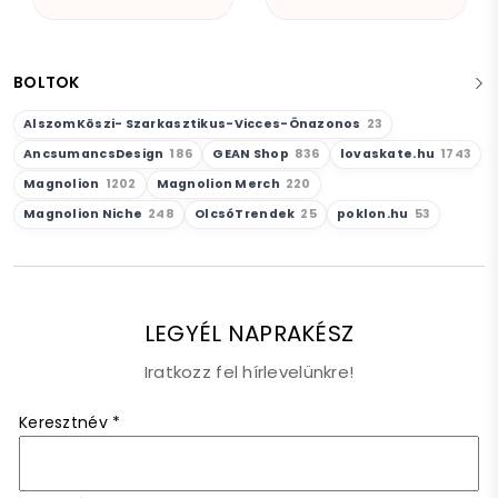
BOLTOK
AlszomKöszi- Szarkasztikus-Vicces-Önazonos
23
AncsumancsDesign
186
GEAN Shop
836
lovaskate.hu
1743
Magnolion
1202
Magnolion Merch
220
Magnolion Niche
248
OlcsóTrendek
25
poklon.hu
53
LEGYÉL NAPRAKÉSZ
Iratkozz fel hírlevelünkre!
Keresztnév
*