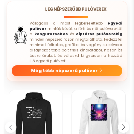
LEGNÉPSZERŰBB PULÓVEREK
Válogass a most legkeresettebb
egyedi
pulóver
minták közül: a férfi és női pulóverektől
a
kenguruzsebes
és
cipzáros pulóverekig
minden népszerű fazon megtalálható. Fedezz fel
minimal, feliratos, grafikai és vagány streetwear
dizájnokat több bolt friss kínálatából, hasonlíts
össze árakat, és válaszd ki gyorsan a hozzád
illő egyedi pulóvert!
Még több népszerű pulóver