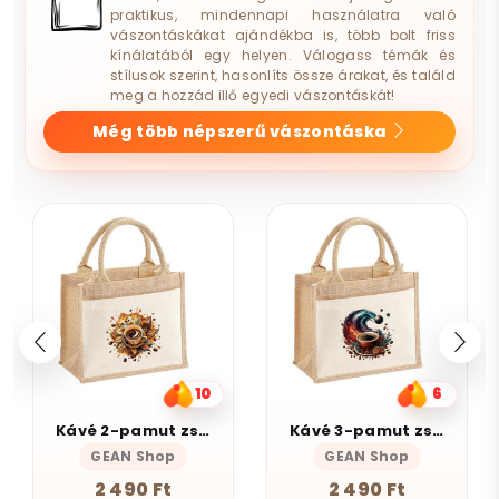
praktikus, mindennapi használatra való
vászontáskákat ajándékba is, több bolt friss
kínálatából egy helyen. Válogass témák és
stílusok szerint, hasonlíts össze árakat, és találd
meg a hozzád illő egyedi vászontáskát!
Még több népszerű vászontáska
6
9
Kávé 3-pamut zsebes juta midi bevásárlótáska
Munka
GEAN Shop
Magnolion Niche
2 490 Ft
4 190 Ft