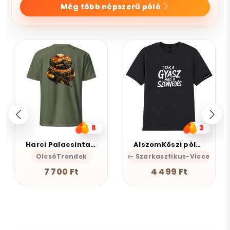
Még több népszerű póló
8
3
Harci Palacsinta - Grafikus Unisex Póló
AlszomKöszi póló - Csak a gyász meg a szenvedés
OlcsóTrendek
AlszomKöszi- Szarkasztikus-Vicces-Ön
7 700 Ft
4 499 Ft