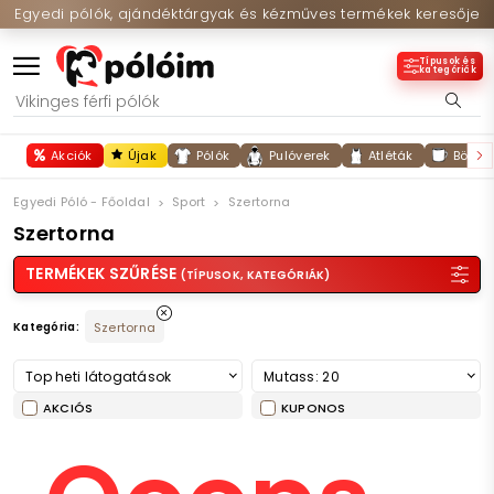
Egyedi pólók, ajándéktárgyak és kézműves termékek keresője
Típusok és
kategóriák
Akciók
Újak
Pólók
Pulóverek
Atléták
Bögré
Egyedi Póló - Főoldal
Sport
Szertorna
Szertorna
TERMÉKEK SZŰRÉSE
(TÍPUSOK, KATEGÓRIÁK)
Kategória:
Szertorna
Top heti látogatások
Mutass: 20
AKCIÓS
KUPONOS