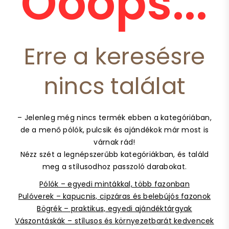
Ooops...
Erre a keresésre
nincs találat
– Jelenleg még nincs termék ebben a kategóriában,
de a menő pólók, pulcsik és ajándékok már most is
várnak rád!
Nézz szét a legnépszerűbb kategóriákban, és találd
meg a stílusodhoz passzoló darabokat.
Pólók – egyedi mintákkal, több fazonban
Pulóverek – kapucnis, cipzáras és belebújós fazonok
Bögrék – praktikus, egyedi ajándéktárgyak
Vászontáskák – stílusos és környezetbarát kedvencek