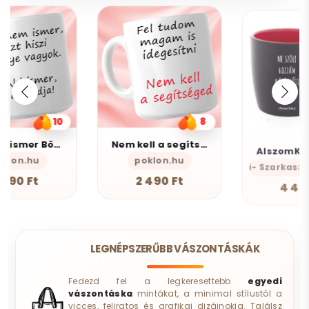
8
5
Nem kell a segítsé - Bögre
AlszomKöszi kerámia bögre - Black Edition
poklon.hu
AlszomKöszi- Szarkasztikus-Vicces-Ön
2 490 Ft
4 490 Ft
LEGNÉPSZERŰBB VÁSZONTÁSKÁK
Fedezd fel a legkeresettebb
egyedi
vászontáska
mintákat, a minimal stílustól a
vicces, feliratos és grafikai dizájnokig. Találsz