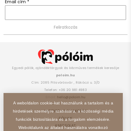
Email cím
*
Egyedi pólók, ajándéktárgyak és kézműves termékek keresője
poloim.hu
Cím:
2085
Pilisvörösvár
,
Rákóczi u. 3/D
Telefon:
+36 20 981 4983
Email:
hello@poloim.hu
A weboldalon cookie-kat használunk a tartalom és a
PARTNER CSATLAKOZÁS
hirdetések személyre szabására, a közösségi média
RÓLUNK
funkciók biztosítására és a forgalom elemzésére.
KAPCSOLAT
Weboldalunk az általad használatra vonatkozó