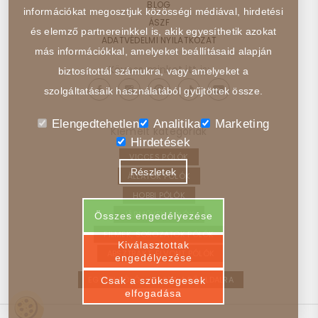
BLOG
információkat megosztjuk közösségi médiával, hirdetési
ÁSZF
és elemző partnereinkkel is, akik egyesíthetik azokat
ADATVÉDELMI NYILATKOZAT
más információkkal, amelyeket beállításaid alapján
Kövess minket itt is:
biztosítottál számukra, vagy amelyeket a
szolgáltatásaik használatából gyűjtöttek össze.
Elengedtehetlen
Analitika
Marketing
Kiemelt kategóriák
Hirdetések
VICCES PÓLÓK
Részletek
ÁLLATOK PÓLÓK
HOBBI PÓLÓK
JÁRMŰVEK PÓLÓK
Összes engedélyezése
FILMEK, SOROZATOK PÓLÓK
Kiválasztottak
ABSZTRAKT, ELVONT PÓLÓK
engedélyezése
EGYEDI PÓLÓ – VISSZA A FŐOLDALRA
Csak a szükségesek
elfogadása