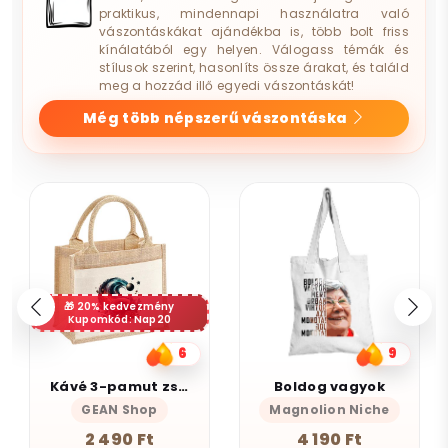
praktikus, mindennapi használatra való
vászontáskákat ajándékba is, több bolt friss
kínálatából egy helyen. Válogass témák és
stílusok szerint, hasonlíts össze árakat, és találd
meg a hozzád illő egyedi vászontáskát!
Még több népszerű vászontáska
20% kedvezmény
Kupomkód: Nap20
6
9
Kávé 3-pamut zsebes juta midi bevásárlótáska
Boldog vagyok
GEAN Shop
Magnolion Niche
2 490 Ft
4 190 Ft