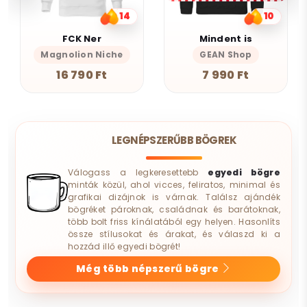
14
10
FCK Ner
Mindent is
Magnolion Niche
GEAN Shop
16 790 Ft
7 990 Ft
LEGNÉPSZERŰBB BÖGREK
Válogass a legkeresettebb
egyedi bögre
minták közül, ahol vicces, feliratos, minimal és
grafikai dizájnok is várnak. Találsz ajándék
bögréket pároknak, családnak és barátoknak,
több bolt friss kínálatából egy helyen. Hasonlíts
össze stílusokat és árakat, és válaszd ki a
hozzád illő egyedi bögrét!
Még több népszerű bögre