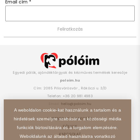
Email cím
*
Egyedi pólók, ajándéktárgyak és kézműves termékek keresője
poloim.hu
Cím:
2085
Pilisvörösvár
,
Rákóczi u. 3/D
Telefon:
+36 20 981 4983
Email:
hello@poloim.hu
A weboldalon cookie-kat használunk a tartalom és a
PARTNER CSATLAKOZÁS
hirdetések személyre szabására, a közösségi média
RÓLUNK
funkciók biztosítására és a forgalom elemzésére.
KAPCSOLAT
Weboldalunk az általad használatra vonatkozó