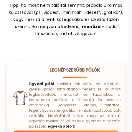
Tipp: ha most nem találtál semmit, próbáld újra más
kulcsszóval (pl. „vicces”, „minimal”, „idézet”, „grafika”),
vagy nézz rá a fenti kategóriákra és szűkíts fazon
szerint. Ha megvan a kedvenc,
menőzd
– hadd
látszódjon, mi tetszik igazán!
LEGNÉPSZERŰBB PÓLÓK
Egyedi póló
toplista férfi pólók, női pólók és
gyerek pólók kínálatából: fedezd fel a most
legkeresettebb mintákat és fazonokat, a
kereknyakú pólóktól a V-nyakú és oversize
darabokig. Böngéssz vicces, feliratos,
legénybúcsús és grafikai minták között több bolt
aktuális kínálatából, nézd meg az árakat
egymás mellett, és válaszd ki gyorsan a hozzád
passzoló
egyedi pólót
!