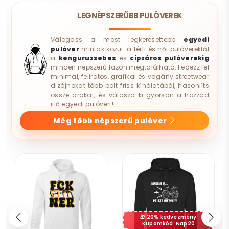
LEGNÉPSZERŰBB PULÓVEREK
Válogass a most legkeresettebb
egyedi
pulóver
minták közül: a férfi és női pulóverektől
a
kenguruzsebes
és
cipzáros pulóverekig
minden népszerű fazon megtalálható. Fedezz fel
minimal, feliratos, grafikai és vagány streetwear
dizájnokat több bolt friss kínálatából, hasonlíts
össze árakat, és válaszd ki gyorsan a hozzád
illő egyedi pulóvert!
Még több népszerű pulóver
20% kedvezmény
Kupomkód: Nap20