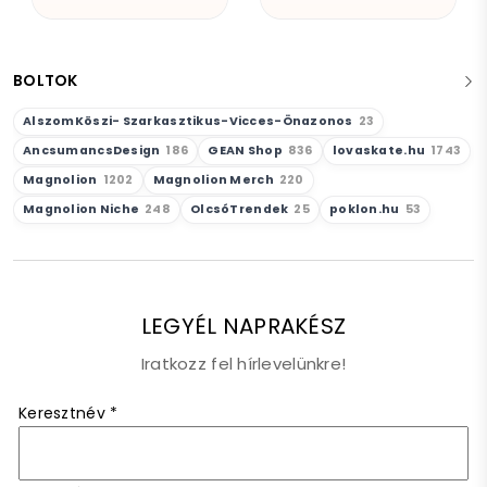
BOLTOK
AlszomKöszi- Szarkasztikus-Vicces-Önazonos
23
AncsumancsDesign
186
GEAN Shop
836
lovaskate.hu
1743
Magnolion
1202
Magnolion Merch
220
Magnolion Niche
248
OlcsóTrendek
25
poklon.hu
53
LEGYÉL NAPRAKÉSZ
Iratkozz fel hírlevelünkre!
Keresztnév
*