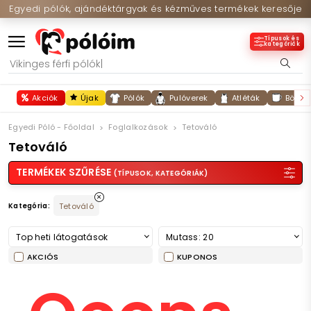
Egyedi pólók, ajándéktárgyak és kézműves termékek keresője
Típusok és
kategóriák
Akciók
Újak
Pólók
Pulóverek
Atléták
Bögré
Egyedi Póló - Főoldal
Foglalkozások
Tetováló
Tetováló
TERMÉKEK SZŰRÉSE
(TÍPUSOK, KATEGÓRIÁK)
Kategória:
Tetováló
Top heti látogatások
Mutass: 20
AKCIÓS
KUPONOS