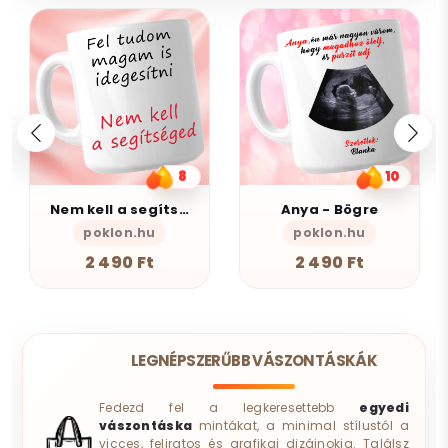
8
10
Nem kell a segítsé - Bögre
Anya - Bögre
poklon.hu
poklon.hu
AlszomKös
2 490 Ft
2 490 Ft
LEGNÉPSZERŰBB VÁSZONTÁSKÁK
Fedezd fel a legkeresettebb
egyedi
vászontáska
mintákat, a minimal stílustól a
vicces, feliratos és grafikai dizájnokig. Találsz