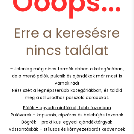
Ooops...
Erre a keresésre
nincs találat
– Jelenleg még nincs termék ebben a kategóriában,
de a menő pólók, pulcsik és ajándékok már most is
várnak rád!
Nézz szét a legnépszerűbb kategóriákban, és találd
meg a stílusodhoz passzoló darabokat.
Pólók – egyedi mintákkal, több fazonban
Pulóverek – kapucnis, cipzáras és belebújós fazonok
Bögrék – praktikus, egyedi ajándéktárgyak
Vászontáskák – stílusos és környezetbarát kedvencek