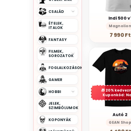
CSALÁD
Indi 500 v
ÉTELEK,
Magnolio
ITALOK
7 990 Ft
FANTASY
FILMEK,
SOROZATOK
FOGLALKOZÁSOK
GAMER
20% kedvez
HOBBI
Kuponkód: N
JELEK,
SZIMBÓLUMOK
Autó 2
KOPONYÁK
GEAN Sho