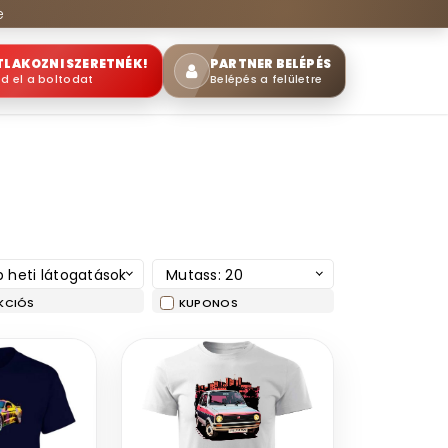
e
TLAKOZNI SZERETNÉK!
PARTNER BELÉPÉS
sd el a boltodat
Belépés a felületre
 heti látogatások
Mutass: 20
KCIÓS
KUPONOS