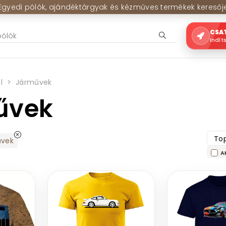
Egyedi pólók, ajándéktárgyak és kézműves termékek keresőj
CSA
Indít
l
Járművek
űvek
Top
űvek
A