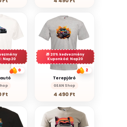
 Ft
4 490 Ft
dvezmény
20% kedvezmény
: Nap20
Kuponkód: Nap20
0
2
 autó
Terepjáró
Shop
GEAN Shop
 Ft
4 490 Ft