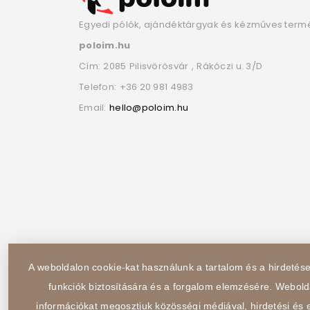
Egyedi pólók, ajándéktárgyak és kézműves term
poloim.hu
Cím:
2085
Pilisvörösvár
,
Rákóczi u. 3/D
Telefon:
+36 20 981 4983
Email:
hello@poloim.hu
A weboldalon cookie-kat használunk a tartalom és a hirdeté
funkciók biztosítására és a forgalom elemzésére. Webold
információkat megosztjuk közösségi médiával, hirdetési és e