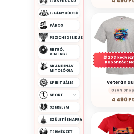
4 490 F
LEÁNYBÚCSÚ
LEGÉNYBÚCSÚ
PÁROS
PSZICHEDELIKUS
RETRÓ,
VINTAGE
20% kedvez
Kuponkód: N
SKANDINÁV
MITOLÓGIA
Veterán au
SPIRITUÁLIS
GEAN Sho
SPORT
4 490 F
SZERELEM
SZÜLETÉSNAPRA
TERMÉSZET