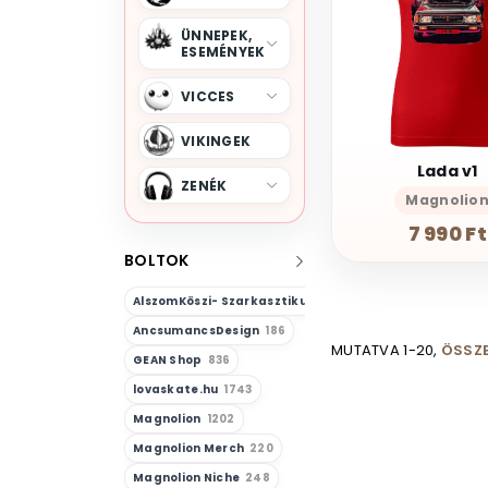
ÜNNEPEK,
ESEMÉNYEK
VICCES
VIKINGEK
Lada v1
ZENÉK
Magnolio
7 990 Ft
BOLTOK
AlszomKöszi- Szarkasztikus-Vicces-Önazonos
23
AncsumancsDesign
186
MUTATVA 1-20,
ÖSSZE
GEAN Shop
836
lovaskate.hu
1743
Magnolion
1202
Magnolion Merch
220
Magnolion Niche
248