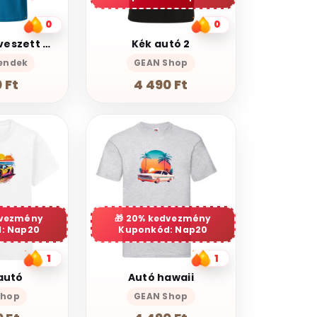
0
0
Keressük elveszett bajtársunkat – 10-es krova póló
Kék autó 2
endek
GEAN Shop
 Ft
4 490 Ft
dvezmény
20% kedvezmény
: Nap20
Kuponkód: Nap20
1
1
autó
Autó hawaii
Shop
GEAN Shop