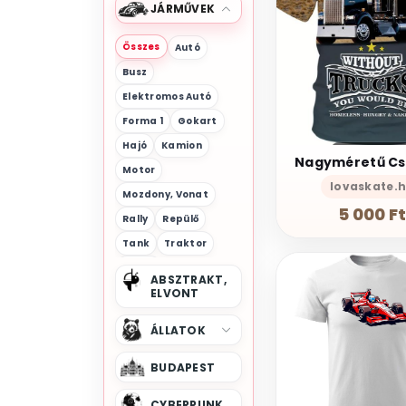
JÁRMŰVEK
Összes
Autó
Busz
Elektromos Autó
Forma 1
Gokart
Hajó
Kamion
Motor
lovaskate.
Mozdony, Vonat
5 000 F
Rally
Repülő
Tank
Traktor
Vonat
ABSZTRAKT,
ELVONT
ÁLLATOK
BUDAPEST
CYBERPUNK