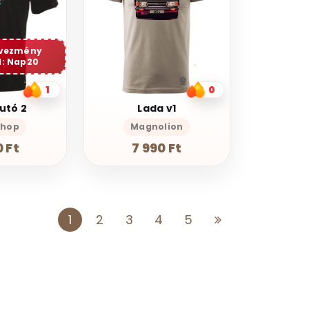
dvezmény
: Nap20
1
0
utó 2
Lada v1
Shop
Magnolion
 Ft
7 990 Ft
1
2
3
4
5