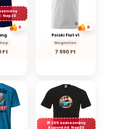
dvezmény
: Nap20
0
0
ang
Polski Fiat v1
Shop
Magnolion
 Ft
7 990 Ft
20% kedvezmény
Kuponkód: Nap20