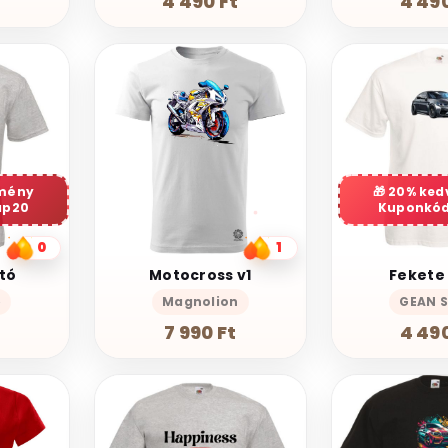
t
4 490 Ft
4 490
mény
20% ke
ap20
Kuponkód
0
1
tó
Motocross v1
Fekete
p
Magnolion
GEAN 
t
7 990 Ft
4 490