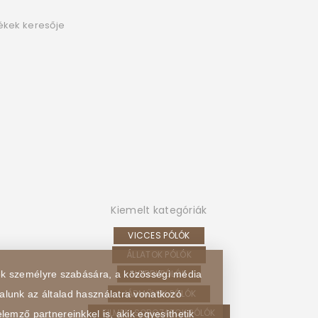
ékek keresője
Kiemelt kategóriák
VICCES PÓLÓK
ÁLLATOK PÓLÓK
HOBBI PÓLÓK
sek személyre szabására, a közösségi média
JÁRMŰVEK PÓLÓK
alunk az általad használatra vonatkozó
FILMEK, SOROZATOK PÓLÓK
lemző partnereinkkel is, akik egyesíthetik