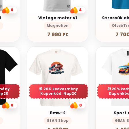
0
4
1
Vintage motor v1
n
Magnolion
OlcsóTr
7 990 Ft
7 700
mény
20% kedvezmény
20% ke
ap20
Kuponkód: Nap20
Kuponkód
0
0
Bmw-2
Sport 
p
GEAN Shop
GEAN 