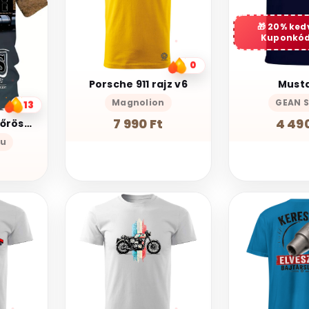
20% ke
Kuponkód
0
Porsche 911 rajz v6
Must
Magnolion
GEAN 
13
7 990 Ft
4 490
Nagyméretű Csőrös Kamion mintás férfi póló 4XL
hu
t