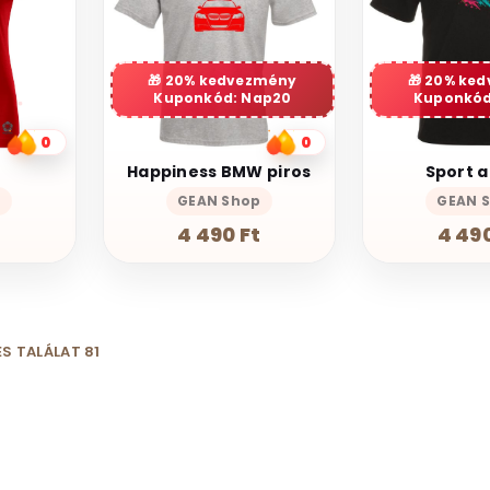
20% kedvezmény
20% ke
Kuponkód: Nap20
Kuponkód
0
0
Happiness BMW piros
Sport a
n
GEAN Shop
GEAN 
4 490 Ft
4 490
S TALÁLAT 81