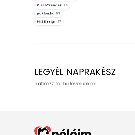
OlcsóTrendek
25
poklon.hu
53
PSZ Design
17
LEGYÉL NAPRAKÉSZ
Iratkozz fel hírlevelünkre!