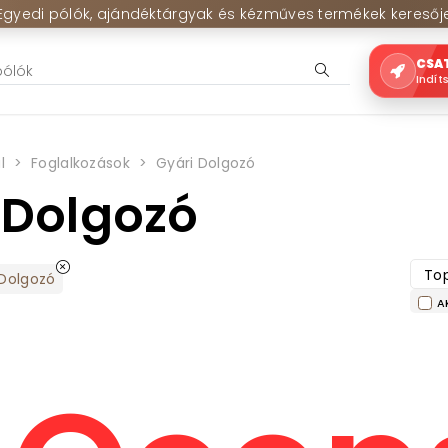
Egyedi pólók, ajándéktárgyak és kézműves termékek keresőj
CSA
Indít
l
Foglalkozások
Gyári Dolgozó
 Dolgozó
Top
 Dolgozó
A