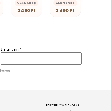
GEAN Shop
Magnolion M
Magnolion Merch
2 490 Ft
4 190 F
4 190 Ft
Email cím
*
PARTNER CSATLAKOZÁS