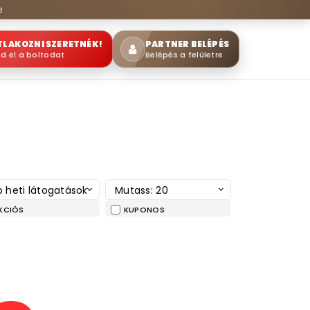
e
TLAKOZNI SZERETNÉK!
PARTNER BELÉPÉS
sd el a boltodat
Belépés a felületre
 heti látogatások
Mutass: 20
KCIÓS
KUPONOS