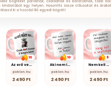
ndék bögréket pároknak, családnak és barátoknak, több bol
ss kínálatából egy helyen. Hasonlíts össze stílusokat és árakat
válaszd ki a hozzád illő egyedi bögrét!
12
Baglyos bögre
10
8
PSZ Design
Aki nem ismer Bögre
Nem kell a segítsé - Bögre
2 490 Ft
poklon.hu
poklon.hu
2 490 Ft
2 490 Ft