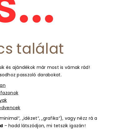
...
cs találat
ik és ajándékok már most is várnak rád!
usodhoz passzoló darabokat.
ban
s fazonok
gyak
kedvencek
inimal”, „idézet”, „grafika”), vagy nézz rá a
d
– hadd látszódjon, mi tetszik igazán!