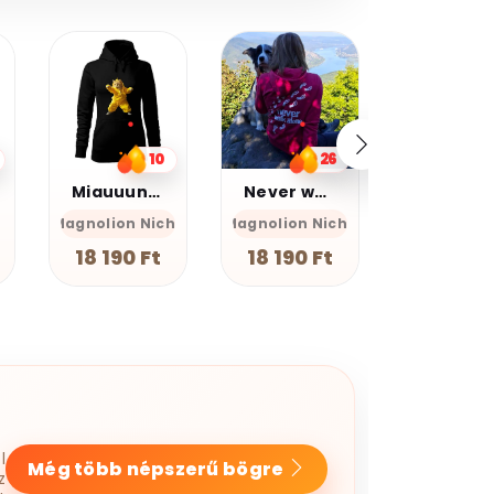
20%
kedvezmé
Kupomkó
Nap20
26
13
Never walk alone
Graffiti oroszlán v17
Farkas
he
Magnolion Niche
Magnolion
GEAN Sh
18 190 Ft
12 990 Ft
7 990 F
l
Még több népszerű bögre
z