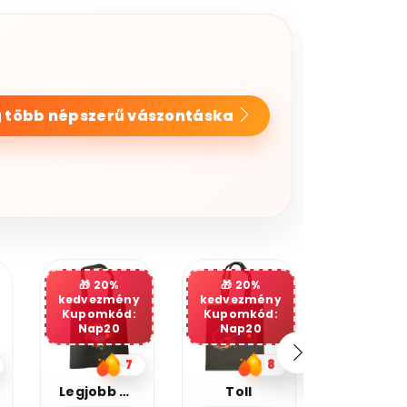
 több népszerű vászontáska
20%
kedvezmény
Kupomkód:
Nap20
8
5
Toll
Kocka cica