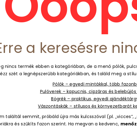
Ooops
Erre a keresésre nin
g nincs termék ebben a kategóriában, de a menő pólók, pulcs
ézz szét a legnépszerűbb kategóriákban, és találd meg a stíl
Pólók – egyedi mintákkal, több fazon
Pulóverek – kapucnis, cipzáras és belebújó
Bögrék – praktikus, egyedi ajándéktár
Vászontáskák – stílusos és környezetbarát 
 találtál semmit, próbáld újra más kulcsszóval (pl. „vicces”, „m
óriákra és szűkíts fazon szerint. Ha megvan a kedvenc,
menőz