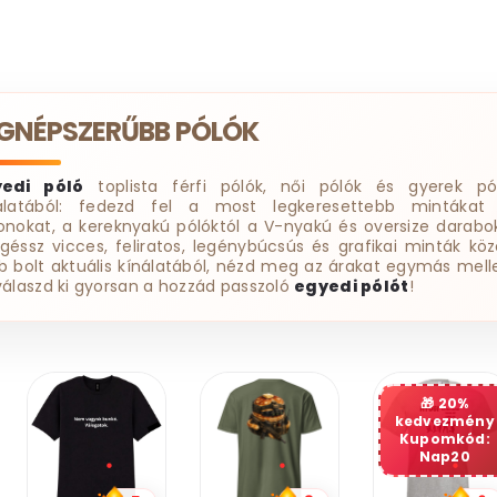
EGNÉPSZERŰBB PÓLÓK
yedi póló
toplista férfi pólók, női pólók és gyerek pó
álatából: fedezd fel a most legkeresettebb mintákat
onokat, a kereknyakú pólóktól a V-nyakú és oversize darabok
géssz vicces, feliratos, legénybúcsús és grafikai minták köz
b bolt aktuális kínálatából, nézd meg az árakat egymás melle
válaszd ki gyorsan a hozzád passzoló
egyedi pólót
!
20%
kedvezmény
Kupomkód:
Nap20