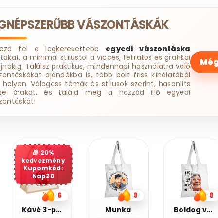
EGNÉPSZERŰBB VÁSZONTÁSKÁK
dezd fel a legkeresettebb
egyedi vászontáska
tákat, a minimal stílustól a vicces, feliratos és grafikai
Még
ájnokig. Találsz praktikus, mindennapi használatra való
zontáskákat ajándékba is, több bolt friss kínálatából
 helyen. Válogass témák és stílusok szerint, hasonlíts
ze árakat, és találd meg a hozzád illő egyedi
zontáskát!
20%
kedvezmény
Kupomkód:
Nap20
9
9
7
Munka
Boldog vagyok
Legjobb barátnő