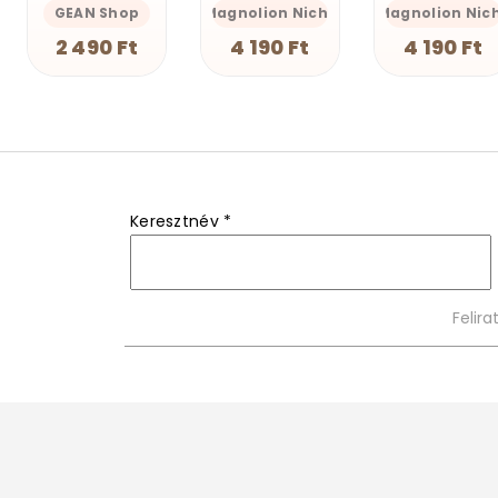
Magnolion Niche
Magnolion Niche
GEAN Shop
4 190 Ft
4 190 Ft
2 490 Ft
Keresztnév
*