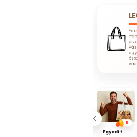
Szerelő
Szövegíró
L
Tanár
Tanuló
Targoncás
Taxis
Technikus
Fe
min
Tetováló
Titkárnő
diz
Tolmács
vás
egy
Traktoros
Tűzoltó
öss
Ügyfélszolgálatos
vás
Ügyvéd
Vállalkozó
Varrónő
Vasutas
Védőnő
20%
20%
Vegyészmérnök
kedvezmény
kedvezmény
Vezető
Világosító
Kupomkód:
Kupomkód:
Nap20
Nap20
Villamosmérnök
Villanyszerelő
10
8
6
Vízvezeték Szerelő
Kávé 2-pamut zsebes juta midi bevásárlótáska
Egyedi táska
Kávé 3-pamut zsebes juta midi bevásárlótáska
Zenész