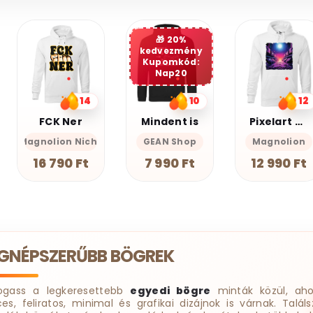
20%
kedvezmény
Kupomkód:
Nap20
10
12
10
Mindent is
Pixelart bakelit az űrben v3
Miauuunkácsy a ninja
GEAN Shop
Magnolion
Magnolion Nic
7 990 Ft
12 990 Ft
18 190 Ft
EGNÉPSZERŰBB BÖGREK
ogass a legkeresettebb
egyedi bögre
minták közül, aho
ces, feliratos, minimal és grafikai dizájnok is várnak. Találs