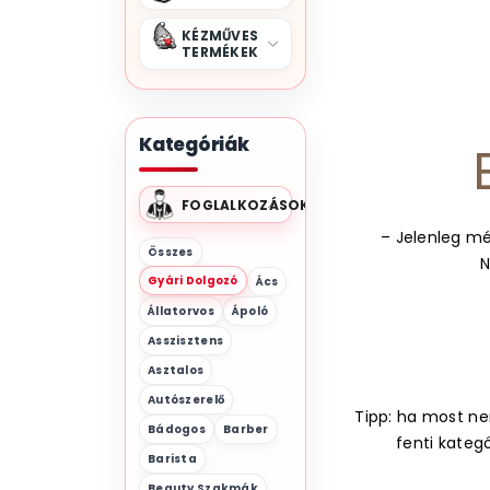
KÉZMŰVES
TERMÉKEK
Kategóriák
FOGLALKOZÁSOK
– Jelenleg mé
Összes
N
Gyári Dolgozó
Ács
Állatorvos
Ápoló
Asszisztens
Asztalos
Autószerelő
Tipp: ha most nem
Bádogos
Barber
fenti kateg
Barista
Beauty Szakmák