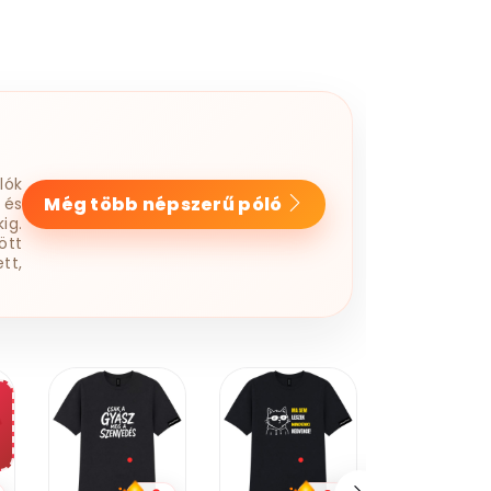
lók
Még több népszerű póló
 és
ig.
ött
tt,