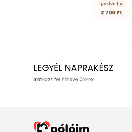
s-Önazonos
GEAN Shop
poklon.hu
GEAN Shop
2 490 Ft
2 700 Ft
2 490 Ft
LEGYÉL NAPRAKÉSZ
Iratkozz fel hírlevelünkre!