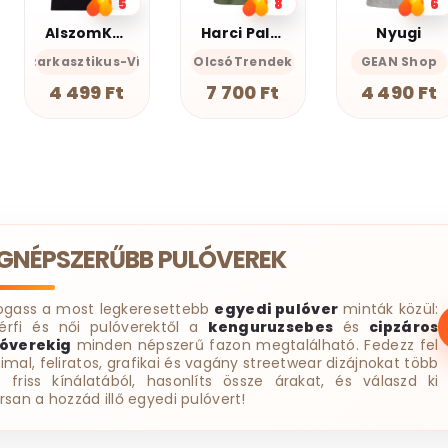
8
6
3
Harci Palacsinta - Grafikus Unisex Póló
Nyugi
AlszomKöszi póló - Csak a gyász meg a szenvedés
cces-Önazonos
OlcsóTrendek
GEAN Shop
AlszomKöszi- Szarkasztikus-
AlszomK
7 700 Ft
4 490 Ft
4 499 Ft
EGNÉPSZERŰBB PULÓVEREK
ogass a most legkeresettebb
egyedi pulóver
minták közül:
érfi és női pulóverektől a
kenguruzsebes
és
cipzáros
óverekig
minden népszerű fazon megtalálható. Fedezz fel
imal, feliratos, grafikai és vagány streetwear dizájnokat több
t friss kínálatából, hasonlíts össze árakat, és válaszd ki
rsan a hozzád illő egyedi pulóvert!