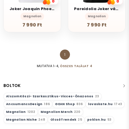
0
0
Joker Joaquin Phoenix fanart v2
Pareidolia Joker város fantázia v1
Magnolion
Magnolion
7 990 Ft
7 990 Ft
1
MUTATVA 1-4,
ÖSSZES TALÁLAT 4
BOLTOK
AlszomKöszi- Szarkasztikus-Vicces-Önazonos
23
AncsumancsDesign
186
GEAN Shop
836
lovaskate.hu
1743
Magnolion
1202
Magnolion Merch
220
Magnolion Niche
248
OlcsóTrendek
25
poklon.hu
53