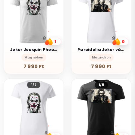
1
0
Joker Joaquin Phoenix fanart v2
Pareidolia Joker város fantázia v1
Magnolion
Magnolion
7 990 Ft
7 990 Ft
1/2
1/5