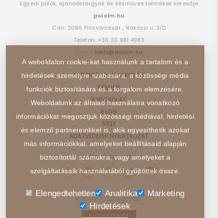
Egyedi pólók, ajándéktárgyak és kézműves termékek keresője
poloim.hu
Cím:
2085
Pilisvörösvár
,
Rákóczi u. 3/D
Telefon:
+36 20 981 4983
Email:
hello@poloim.hu
A weboldalon cookie-kat használunk a tartalom és a
PARTNER CSATLAKOZÁS
hirdetések személyre szabására, a közösségi média
RÓLUNK
funkciók biztosítására és a forgalom elemzésére.
KAPCSOLAT
Weboldalunk az általad használatra vonatkozó
BLOG
információkat megosztjuk közösségi médiával, hirdetési
ÁSZF
és elemző partnereinkkel is, akik egyesíthetik azokat
ADATVÉDELMI NYILATKOZAT
más információkkal, amelyeket beállításaid alapján
Kövess minket itt is:
biztosítottál számukra, vagy amelyeket a
szolgáltatásaik használatából gyűjtöttek össze.
Elengedtehetlen
Analitika
Marketing
Kiemelt kategóriák
Hirdetések
VICCES PÓLÓK