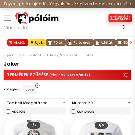
Egyedi pólók, ajándéktárgyak és kézműves termékek keresője
Típusok és
kategóriák
Akciók
Újak
Pólók
Pulóverek
Atléták
Bögré
Egyedi Póló - Főoldal
Filmek, Sorozatok
Joker
Joker
TERMÉKEK SZŰRÉSE
(TÍPUSOK, KATEGÓRIÁK)
Kategória:
Joker
Top heti látogatások
Mutass: 20
AKCIÓS
KUPONOS
1/2
1/5