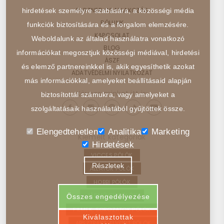
PARTNER CSATLAKOZÁS
hirdetések személyre szabására, a közösségi média
RÓLUNK
funkciók biztosítására és a forgalom elemzésére.
KAPCSOLAT
Weboldalunk az általad használatra vonatkozó
BLOG
információkat megosztjuk közösségi médiával, hirdetési
ÁSZF
és elemző partnereinkkel is, akik egyesíthetik azokat
ADATVÉDELMI NYILATKOZAT
más információkkal, amelyeket beállításaid alapján
Kövess minket itt is:
biztosítottál számukra, vagy amelyeket a
szolgáltatásaik használatából gyűjtöttek össze.
Elengedtehetlen
Analitika
Marketing
Kiemelt kategóriák
Hirdetések
VICCES PÓLÓK
Részletek
ÁLLATOK PÓLÓK
HOBBI PÓLÓK
JÁRMŰVEK PÓLÓK
Összes engedélyezése
FILMEK, SOROZATOK PÓLÓK
Kiválasztottak
ABSZTRAKT, ELVONT PÓLÓK