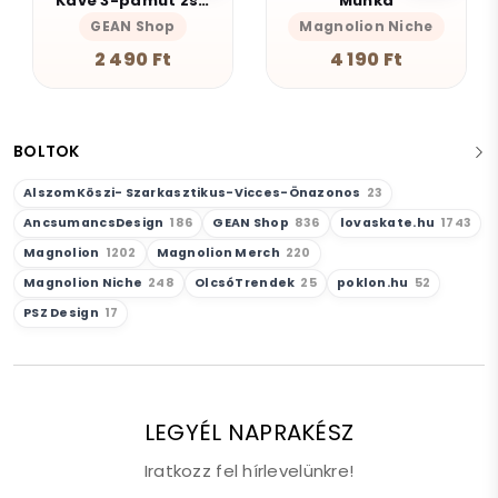
Kávé 3-pamut zsebes juta midi bevásárlótáska
Munka
GEAN Shop
Magnolion Niche
2 490 Ft
4 190 Ft
BOLTOK
AlszomKöszi- Szarkasztikus-Vicces-Önazonos
23
AncsumancsDesign
186
GEAN Shop
836
lovaskate.hu
1743
Magnolion
1202
Magnolion Merch
220
Magnolion Niche
248
OlcsóTrendek
25
poklon.hu
52
PSZ Design
17
LEGYÉL NAPRAKÉSZ
Iratkozz fel hírlevelünkre!