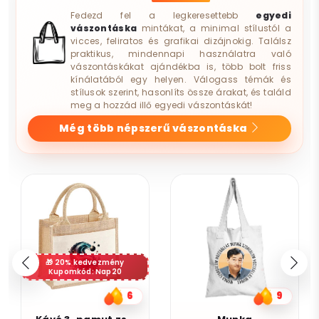
Fedezd fel a legkeresettebb
egyedi
vászontáska
mintákat, a minimal stílustól a
vicces, feliratos és grafikai dizájnokig. Találsz
praktikus, mindennapi használatra való
vászontáskákat ajándékba is, több bolt friss
kínálatából egy helyen. Válogass témák és
stílusok szerint, hasonlíts össze árakat, és találd
meg a hozzád illő egyedi vászontáskát!
Még több népszerű vászontáska
20% kedvezmény
Kupomkód: Nap20
6
9