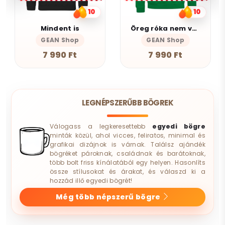
10
10
Mindent is
Öreg róka nem vén róka
GEAN Shop
GEAN Shop
7 990 Ft
7 990 Ft
LEGNÉPSZERŰBB BÖGREK
Válogass a legkeresettebb
egyedi bögre
minták közül, ahol vicces, feliratos, minimal és
grafikai dizájnok is várnak. Találsz ajándék
bögréket pároknak, családnak és barátoknak,
több bolt friss kínálatából egy helyen. Hasonlíts
össze stílusokat és árakat, és válaszd ki a
hozzád illő egyedi bögrét!
Még több népszerű bögre