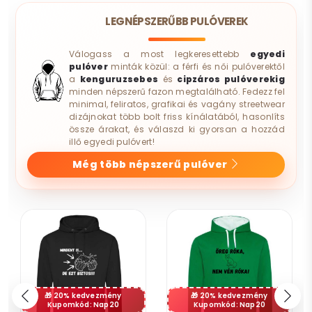
LEGNÉPSZERŰBB PULÓVEREK
Válogass a most legkeresettebb
egyedi
pulóver
minták közül: a férfi és női pulóverektől
a
kenguruzsebes
és
cipzáros pulóverekig
minden népszerű fazon megtalálható. Fedezz fel
minimal, feliratos, grafikai és vagány streetwear
dizájnokat több bolt friss kínálatából, hasonlíts
össze árakat, és válaszd ki gyorsan a hozzád
illő egyedi pulóvert!
Még több népszerű pulóver
20% kedvezmény
20% kedvezmény
Kupomkód: Nap20
Kupomkód: Nap20