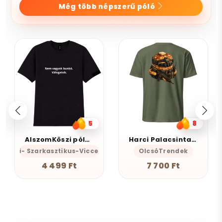
Még több népszerű póló
5
8
AlszomKöszi póló - Nem vagyok bunkó - Válogatok
Harci Palacsinta - Grafikus Unisex Póló
mKöszi- Szarkasztikus-Vicces-Önazonos
OlcsóTrendek
4 499 Ft
7 700 Ft