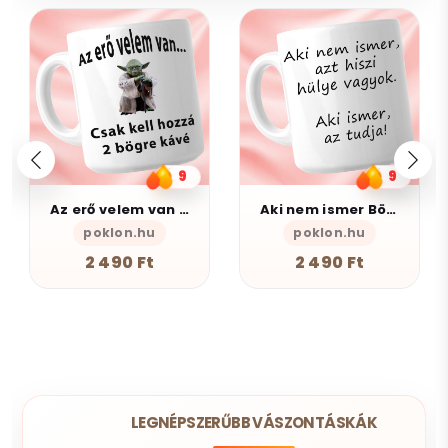
9
9
Az erő velem van - Bögre
Aki nem ismer Bögre
poklon.hu
poklon.hu
2 490 Ft
2 490 Ft
LEGNÉPSZERŰBB VÁSZONTÁSKÁK