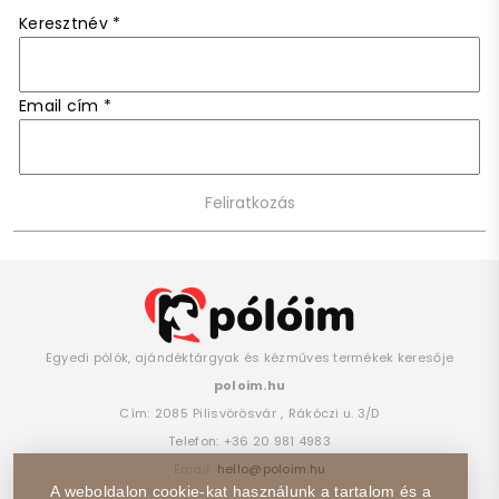
Keresztnév
*
Email cím
*
Egyedi pólók, ajándéktárgyak és kézműves termékek keresője
poloim.hu
Cím:
2085
Pilisvörösvár
,
Rákóczi u. 3/D
Telefon:
+36 20 981 4983
Email:
hello@poloim.hu
A weboldalon cookie-kat használunk a tartalom és a