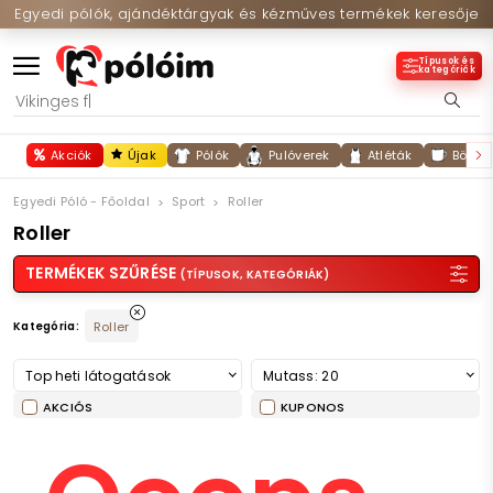
Egyedi pólók, ajándéktárgyak és kézműves termékek keresője
Típusok és
kategóriák
Akciók
Újak
Pólók
Pulóverek
Atléták
Bögré
Egyedi Póló - Főoldal
Sport
Roller
Roller
TERMÉKEK SZŰRÉSE
(TÍPUSOK, KATEGÓRIÁK)
Kategória:
Roller
Top heti látogatások
Mutass: 20
AKCIÓS
KUPONOS