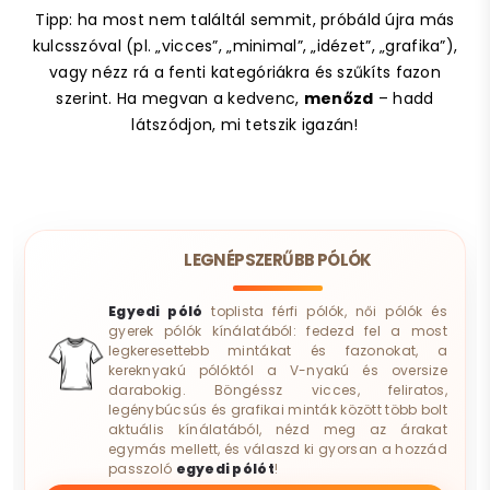
Tipp: ha most nem találtál semmit, próbáld újra más
kulcsszóval (pl. „vicces”, „minimal”, „idézet”, „grafika”),
vagy nézz rá a fenti kategóriákra és szűkíts fazon
szerint. Ha megvan a kedvenc,
menőzd
– hadd
látszódjon, mi tetszik igazán!
LEGNÉPSZERŰBB PÓLÓK
Egyedi póló
toplista férfi pólók, női pólók és
gyerek pólók kínálatából: fedezd fel a most
legkeresettebb mintákat és fazonokat, a
kereknyakú pólóktól a V-nyakú és oversize
darabokig. Böngéssz vicces, feliratos,
legénybúcsús és grafikai minták között több bolt
aktuális kínálatából, nézd meg az árakat
egymás mellett, és válaszd ki gyorsan a hozzád
passzoló
egyedi pólót
!