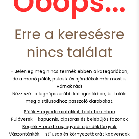
Ooops...
Erre a keresésre
nincs találat
– Jelenleg még nincs termék ebben a kategóriában,
de a menő pólók, pulcsik és ajándékok már most is
várnak rád!
Nézz szét a legnépszerűbb kategóriákban, és találd
meg a stílusodhoz passzoló darabokat.
Pólók – egyedi mintákkal, több fazonban
Pulóverek – kapucnis, cipzáras és belebújós fazonok
Bögrék – praktikus, egyedi ajándéktárgyak
Vászontáskák – stílusos és környezetbarát kedvencek