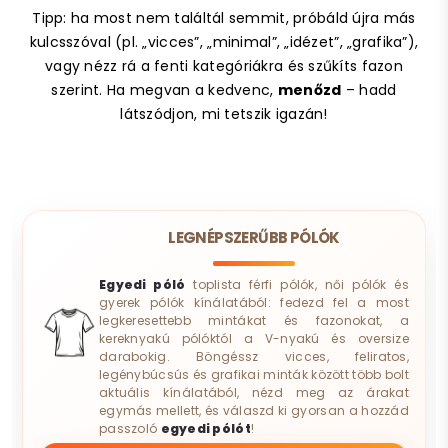
Tipp: ha most nem találtál semmit, próbáld újra más
kulcsszóval (pl. „vicces”, „minimal”, „idézet”, „grafika”),
vagy nézz rá a fenti kategóriákra és szűkíts fazon
szerint. Ha megvan a kedvenc,
menőzd
– hadd
látszódjon, mi tetszik igazán!
LEGNÉPSZERŰBB PÓLÓK
Egyedi póló
toplista férfi pólók, női pólók és
gyerek pólók kínálatából: fedezd fel a most
legkeresettebb mintákat és fazonokat, a
kereknyakú pólóktól a V-nyakú és oversize
darabokig. Böngéssz vicces, feliratos,
legénybúcsús és grafikai minták között több bolt
aktuális kínálatából, nézd meg az árakat
egymás mellett, és válaszd ki gyorsan a hozzád
passzoló
egyedi pólót
!