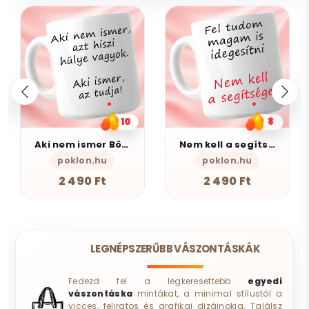
10
8
Aki nem ismer Bögre
Nem kell a segítsé - Bögre
poklon.hu
poklon.hu
AlszomKös
2 490 Ft
2 490 Ft
LEGNÉPSZERŰBB VÁSZONTÁSKÁK
Fedezd fel a legkeresettebb
egyedi
vászontáska
mintákat, a minimal stílustól a
vicces, feliratos és grafikai dizájnokig. Találsz