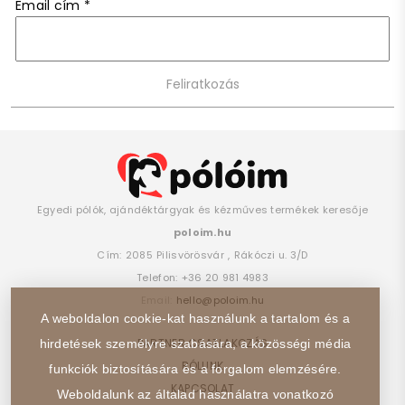
Email cím
*
Egyedi pólók, ajándéktárgyak és kézműves termékek keresője
poloim.hu
Cím:
2085
Pilisvörösvár
,
Rákóczi u. 3/D
Telefon:
+36 20 981 4983
Email:
hello@poloim.hu
A weboldalon cookie-kat használunk a tartalom és a
PARTNER CSATLAKOZÁS
hirdetések személyre szabására, a közösségi média
RÓLUNK
funkciók biztosítására és a forgalom elemzésére.
KAPCSOLAT
Weboldalunk az általad használatra vonatkozó