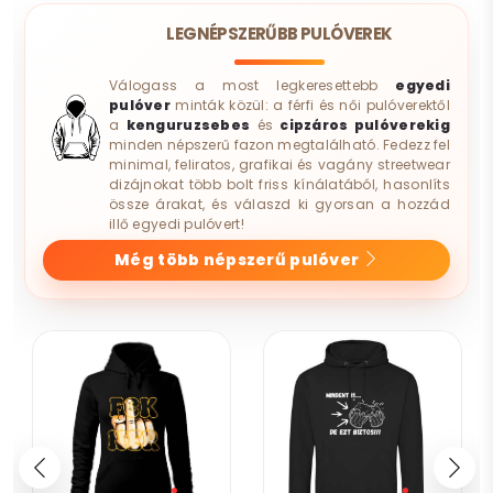
LEGNÉPSZERŰBB PULÓVEREK
Válogass a most legkeresettebb
egyedi
pulóver
minták közül: a férfi és női pulóverektől
a
kenguruzsebes
és
cipzáros pulóverekig
minden népszerű fazon megtalálható. Fedezz fel
minimal, feliratos, grafikai és vagány streetwear
dizájnokat több bolt friss kínálatából, hasonlíts
össze árakat, és válaszd ki gyorsan a hozzád
illő egyedi pulóvert!
Még több népszerű pulóver