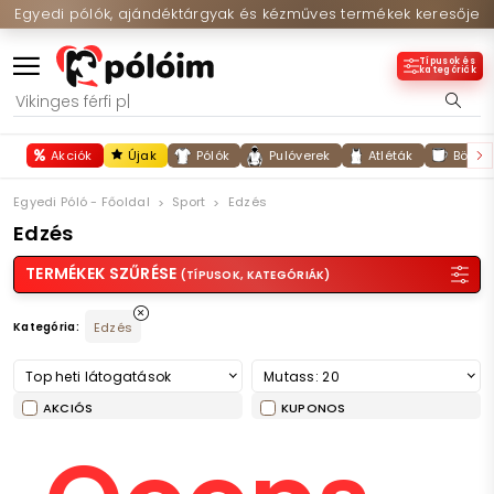
Egyedi pólók, ajándéktárgyak és kézműves termékek keresője
Típusok és
kategóriák
Akciók
Újak
Pólók
Pulóverek
Atléták
Bögré
Egyedi Póló - Főoldal
Sport
Edzés
Edzés
TERMÉKEK SZŰRÉSE
(TÍPUSOK, KATEGÓRIÁK)
Kategória:
Edzés
Top heti látogatások
Mutass: 20
AKCIÓS
KUPONOS