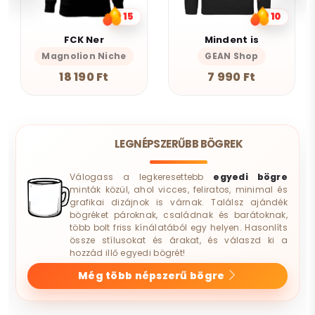
15
10
FCK Ner
Mindent is
Magnolion Niche
GEAN Shop
18 190 Ft
7 990 Ft
LEGNÉPSZERŰBB BÖGREK
Válogass a legkeresettebb
egyedi bögre
minták közül, ahol vicces, feliratos, minimal és
grafikai dizájnok is várnak. Találsz ajándék
bögréket pároknak, családnak és barátoknak,
több bolt friss kínálatából egy helyen. Hasonlíts
össze stílusokat és árakat, és válaszd ki a
hozzád illő egyedi bögrét!
Még több népszerű bögre