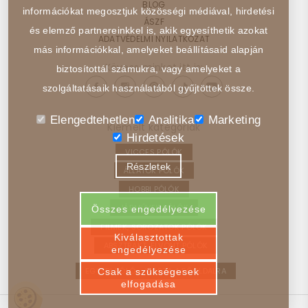
BLOG
információkat megosztjuk közösségi médiával, hirdetési
ÁSZF
és elemző partnereinkkel is, akik egyesíthetik azokat
ADATVÉDELMI NYILATKOZAT
más információkkal, amelyeket beállításaid alapján
Kövess minket itt is:
biztosítottál számukra, vagy amelyeket a
szolgáltatásaik használatából gyűjtöttek össze.
Elengedtehetlen
Analitika
Marketing
Kiemelt kategóriák
Hirdetések
VICCES PÓLÓK
Részletek
ÁLLATOK PÓLÓK
HOBBI PÓLÓK
JÁRMŰVEK PÓLÓK
Összes engedélyezése
FILMEK, SOROZATOK PÓLÓK
Kiválasztottak
ABSZTRAKT, ELVONT PÓLÓK
engedélyezése
EGYEDI PÓLÓ – VISSZA A FŐOLDALRA
Csak a szükségesek
elfogadása