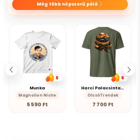
Még több népszerű póló
8
8
Munka
Harci Palacsinta - Grafikus Unisex Póló
s-Önazonos
Magnolion Niche
OlcsóTrendek
AlszomKös
5 590 Ft
7 700 Ft