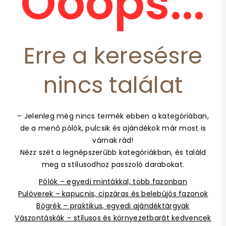
Ooops...
Erre a keresésre
nincs találat
– Jelenleg még nincs termék ebben a kategóriában,
de a menő pólók, pulcsik és ajándékok már most is
várnak rád!
Nézz szét a legnépszerűbb kategóriákban, és találd
meg a stílusodhoz passzoló darabokat.
Pólók – egyedi mintákkal, több fazonban
Pulóverek – kapucnis, cipzáras és belebújós fazonok
Bögrék – praktikus, egyedi ajándéktárgyak
Vászontáskák – stílusos és környezetbarát kedvencek