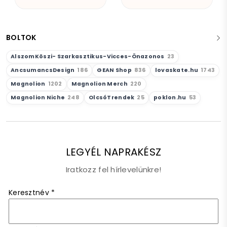
BOLTOK
AlszomKöszi- Szarkasztikus-Vicces-Önazonos
23
AncsumancsDesign
186
GEAN Shop
836
lovaskate.hu
1743
Magnolion
1202
Magnolion Merch
220
Magnolion Niche
248
OlcsóTrendek
25
poklon.hu
53
LEGYÉL NAPRAKÉSZ
Iratkozz fel hírlevelünkre!
Keresztnév
*