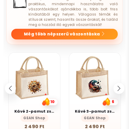
praktikus, mindennapi használatra való
vászontáskákat ajándékba is, több bolt friss
kínálatából egy helyen. Válogass témák és
stílusok szerint, hasonlíts össze árakat, és találd
meg a hozzád illő egyedi vászontáskát!
Még több népszerű vászontáska
10
6
Kávé 2-pamut zsebes juta midi bevásárlótáska
Kávé 3-pamut zsebes juta midi bevásárlótáska
GEAN Shop
GEAN Shop
2 490 Ft
2 490 Ft