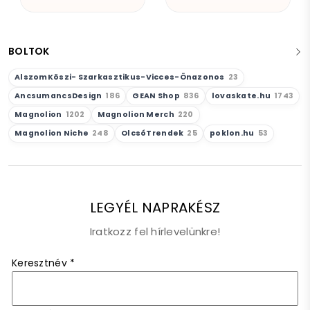
BOLTOK
AlszomKöszi- Szarkasztikus-Vicces-Önazonos
23
AncsumancsDesign
186
GEAN Shop
836
lovaskate.hu
1743
Magnolion
1202
Magnolion Merch
220
Magnolion Niche
248
OlcsóTrendek
25
poklon.hu
53
LEGYÉL NAPRAKÉSZ
Iratkozz fel hírlevelünkre!
Keresztnév
*