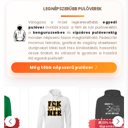
LEGNÉPSZERŰBB PULÓVEREK
Válogass a most legkeresettebb
egyedi
pulóver
minták közül: a férfi és női pulóverektől
a
kenguruzsebes
és
cipzáros pulóverekig
minden népszerű fazon megtalálható. Fedezz fel
minimal, feliratos, grafikai és vagány streetwear
dizájnokat több bolt friss kínálatából, hasonlíts
össze árakat, és válaszd ki gyorsan a hozzád
illő egyedi pulóvert!
Még több népszerű pulóver
20% kedvezmény
Kupomkód: Nap20