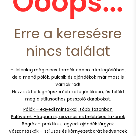
Ooops...
Erre a keresésre
nincs találat
– Jelenleg még nincs termék ebben a kategóriában,
de a menő pólók, pulcsik és ajándékok már most is
várnak rád!
Nézz szét a legnépszerűbb kategóriákban, és találd
meg a stílusodhoz passzoló darabokat.
Pólók – egyedi mintákkal, több fazonban
Pulóverek – kapucnis, cipzáras és belebújós fazonok
Bögrék – praktikus, egyedi ajándéktárgyak
Vászontáskák – stílusos és környezetbarát kedvencek