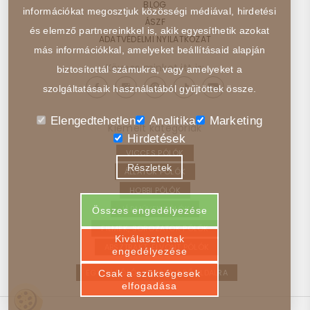
BLOG
információkat megosztjuk közösségi médiával, hirdetési
ÁSZF
és elemző partnereinkkel is, akik egyesíthetik azokat
ADATVÉDELMI NYILATKOZAT
más információkkal, amelyeket beállításaid alapján
Kövess minket itt is:
biztosítottál számukra, vagy amelyeket a
szolgáltatásaik használatából gyűjtöttek össze.
Elengedtehetlen
Analitika
Marketing
Kiemelt kategóriák
Hirdetések
VICCES PÓLÓK
Részletek
ÁLLATOK PÓLÓK
HOBBI PÓLÓK
JÁRMŰVEK PÓLÓK
Összes engedélyezése
FILMEK, SOROZATOK PÓLÓK
Kiválasztottak
ABSZTRAKT, ELVONT PÓLÓK
engedélyezése
EGYEDI PÓLÓ – VISSZA A FŐOLDALRA
Csak a szükségesek
elfogadása