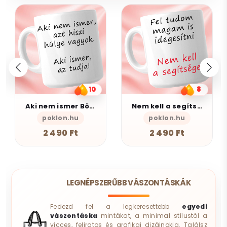
8
10
Nem kell a segítsé - Bögre
Anya - Bögre
poklon.hu
poklon.hu
AlszomKös
2 490 Ft
2 490 Ft
LEGNÉPSZERŰBB VÁSZONTÁSKÁK
Fedezd fel a legkeresettebb
egyedi
vászontáska
mintákat, a minimal stílustól a
vicces, feliratos és grafikai dizájnokig. Találsz