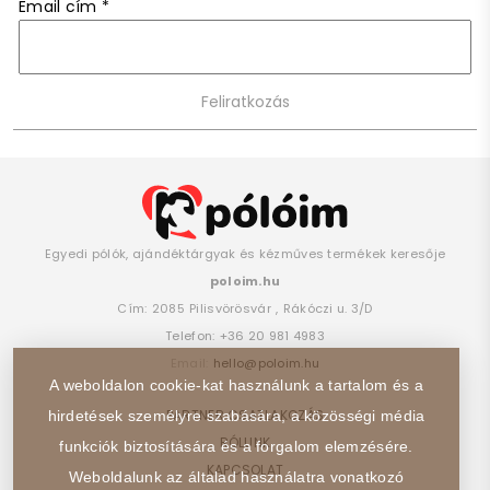
Email cím
*
Egyedi pólók, ajándéktárgyak és kézműves termékek keresője
poloim.hu
Cím:
2085
Pilisvörösvár
,
Rákóczi u. 3/D
Telefon:
+36 20 981 4983
Email:
hello@poloim.hu
A weboldalon cookie-kat használunk a tartalom és a
PARTNER CSATLAKOZÁS
hirdetések személyre szabására, a közösségi média
RÓLUNK
funkciók biztosítására és a forgalom elemzésére.
KAPCSOLAT
Weboldalunk az általad használatra vonatkozó