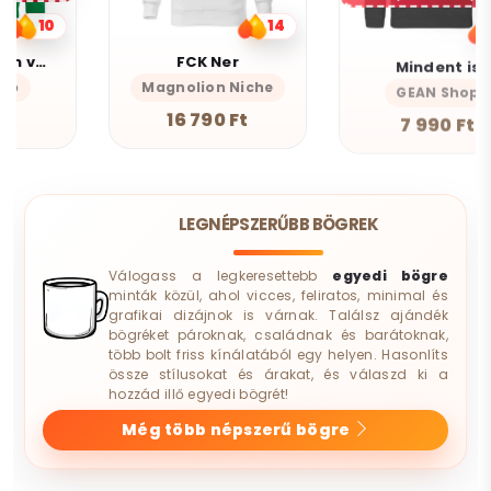
14
10
FCK Ner
Mindent is
Magnolion Niche
GEAN Shop
16 790 Ft
7 990 Ft
LEGNÉPSZERŰBB BÖGREK
Válogass a legkeresettebb
egyedi bögre
minták közül, ahol vicces, feliratos, minimal és
grafikai dizájnok is várnak. Találsz ajándék
bögréket pároknak, családnak és barátoknak,
több bolt friss kínálatából egy helyen. Hasonlíts
össze stílusokat és árakat, és válaszd ki a
hozzád illő egyedi bögrét!
Még több népszerű bögre