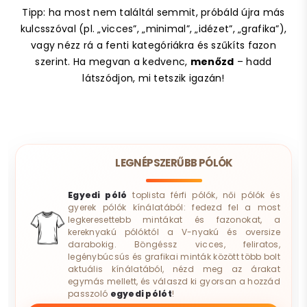
Tipp: ha most nem találtál semmit, próbáld újra más
kulcsszóval (pl. „vicces”, „minimal”, „idézet”, „grafika”),
vagy nézz rá a fenti kategóriákra és szűkíts fazon
szerint. Ha megvan a kedvenc,
menőzd
– hadd
látszódjon, mi tetszik igazán!
LEGNÉPSZERŰBB PÓLÓK
Egyedi póló
toplista férfi pólók, női pólók és
gyerek pólók kínálatából: fedezd fel a most
legkeresettebb mintákat és fazonokat, a
kereknyakú pólóktól a V-nyakú és oversize
darabokig. Böngéssz vicces, feliratos,
legénybúcsús és grafikai minták között több bolt
aktuális kínálatából, nézd meg az árakat
egymás mellett, és válaszd ki gyorsan a hozzád
passzoló
egyedi pólót
!