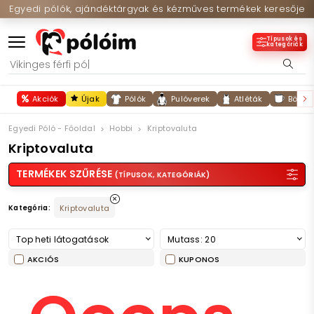
Egyedi pólók, ajándéktárgyak és kézműves termékek keresője
Típusok és
kategóriák
Akciók
Újak
Pólók
Pulóverek
Atléták
Bögré
Egyedi Póló - Főoldal
Hobbi
Kriptovaluta
Kriptovaluta
TERMÉKEK SZŰRÉSE
(TÍPUSOK, KATEGÓRIÁK)
Kategória:
Kriptovaluta
Top heti látogatások
Mutass: 20
AKCIÓS
KUPONOS