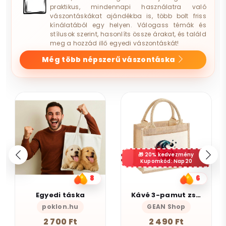
praktikus, mindennapi használatra való
vászontáskákat ajándékba is, több bolt friss
kínálatából egy helyen. Válogass témák és
stílusok szerint, hasonlíts össze árakat, és találd
meg a hozzád illő egyedi vászontáskát!
Még több népszerű vászontáska
20% kedvezmény
Kupomkód: Nap20
6
9
Kávé 3-pamut zsebes juta midi bevásárlótáska
Boldog vagyok
GEAN Shop
Magnolion Niche
2 490 Ft
4 190 Ft