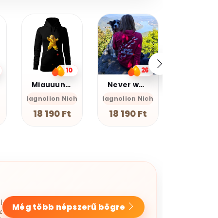
20%
kedvezmé
Kupomkó
Nap20
26
13
Never walk alone
Graffiti oroszlán v17
Farkas
he
Magnolion Niche
Magnolion
GEAN Sh
18 190 Ft
12 990 Ft
7 990 F
l
Még több népszerű bögre
z