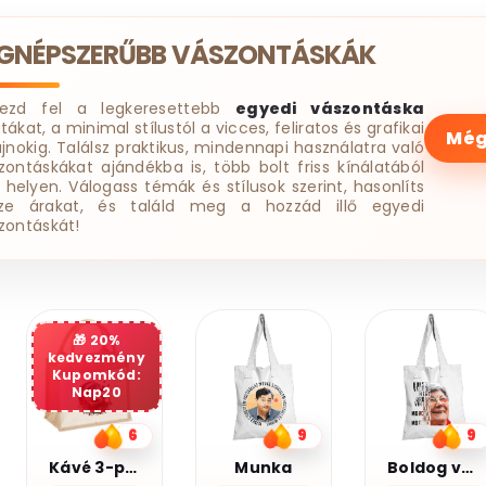
EGNÉPSZERŰBB VÁSZONTÁSKÁK
dezd fel a legkeresettebb
egyedi vászontáska
tákat, a minimal stílustól a vicces, feliratos és grafikai
Még
ájnokig. Találsz praktikus, mindennapi használatra való
zontáskákat ajándékba is, több bolt friss kínálatából
 helyen. Válogass témák és stílusok szerint, hasonlíts
ze árakat, és találd meg a hozzád illő egyedi
zontáskát!
20%
kedvezmény
Kupomkód:
Nap20
9
9
7
Munka
Boldog vagyok
Legjobb barátnő