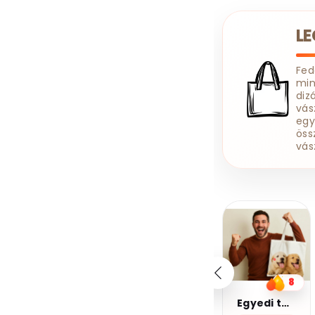
Sólyomszem
Sons Of Anarchy
L
Spongyabob
Squid Game
Fe
Stranger Things
min
diz
Superman
vás
Szex És New York
egy
öss
Terence Hill
vás
The Boys
The Last Of Us
The Walking Dead
Thor
Tom És Jerry
20%
20%
Trónok Harca
kedvezmény
kedvezmény
Kupomkód:
Kupomkód:
Turtles
Nap20
Nap20
Twin Peaks
Vaják
10
8
6
Vasember
Verdák
Kávé 2-pamut zsebes juta midi bevásárlótáska
Egyedi táska
Kávé 3-pamut zsebes juta midi bevásárlótáska
Vikings