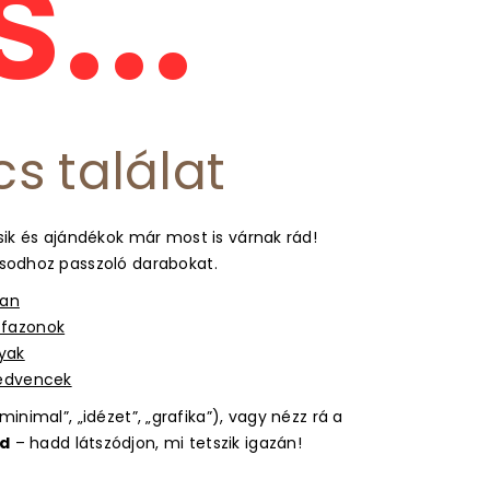
...
cs találat
ik és ajándékok már most is várnak rád!
usodhoz passzoló darabokat.
ban
s fazonok
gyak
kedvencek
inimal”, „idézet”, „grafika”), vagy nézz rá a
d
– hadd látszódjon, mi tetszik igazán!