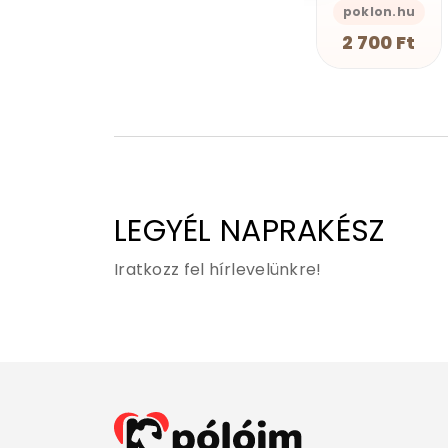
s-Önazonos
GEAN Shop
poklon.hu
GEAN Shop
Vissza A Jövőbe
2 490 Ft
2 700 Ft
2 490 Ft
Walking Dead
Wednesday
Wonder Woman
X-Akták
You
Zöld Lámpás
LEGYÉL NAPRAKÉSZ
Iratkozz fel hírlevelünkre!