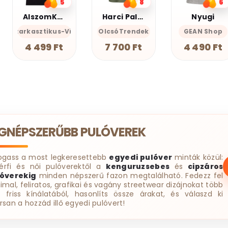
8
6
3
Harci Palacsinta - Grafikus Unisex Póló
Nyugi
AlszomKöszi póló - Csak a gyász meg a szenvedés
cces-Önazonos
OlcsóTrendek
GEAN Shop
AlszomKöszi- Szarkasztikus-
AlszomK
7 700 Ft
4 490 Ft
4 499 Ft
EGNÉPSZERŰBB PULÓVEREK
ogass a most legkeresettebb
egyedi pulóver
minták közül:
érfi és női pulóverektől a
kenguruzsebes
és
cipzáros
óverekig
minden népszerű fazon megtalálható. Fedezz fel
imal, feliratos, grafikai és vagány streetwear dizájnokat több
t friss kínálatából, hasonlíts össze árakat, és válaszd ki
rsan a hozzád illő egyedi pulóvert!