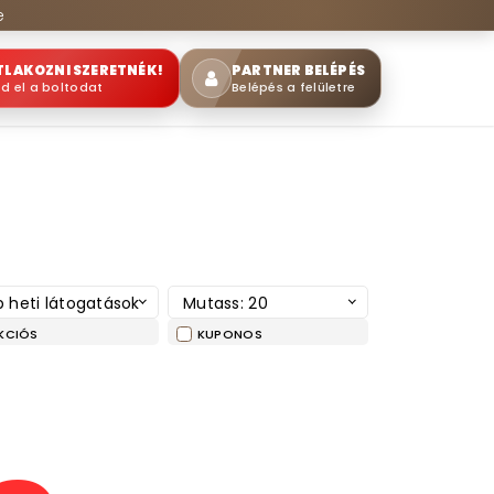
e
TLAKOZNI SZERETNÉK!
PARTNER BELÉPÉS
sd el a boltodat
Belépés a felületre
 heti látogatások
Mutass: 20
KCIÓS
KUPONOS