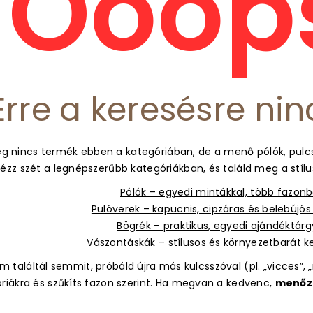
Ooops
Erre a keresésre nin
g nincs termék ebben a kategóriában, de a menő pólók, pulcs
ézz szét a legnépszerűbb kategóriákban, és találd meg a stíl
Pólók – egyedi mintákkal, több fazon
Pulóverek – kapucnis, cipzáras és belebújó
Bögrék – praktikus, egyedi ajándéktár
Vászontáskák – stílusos és környezetbarát 
 találtál semmit, próbáld újra más kulcsszóval (pl. „vicces”, „m
óriákra és szűkíts fazon szerint. Ha megvan a kedvenc,
menőz