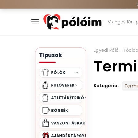
Egyedi Póló - Főolda
Típusok
Termi
PÓLÓK
PULÓVEREK
Kategória:
Termi
ATLÉTÁK/TRIKÓK
BÖGRÉK
VÁSZONTÁSKÁK
AJÁNDÉKTÁRGYAK