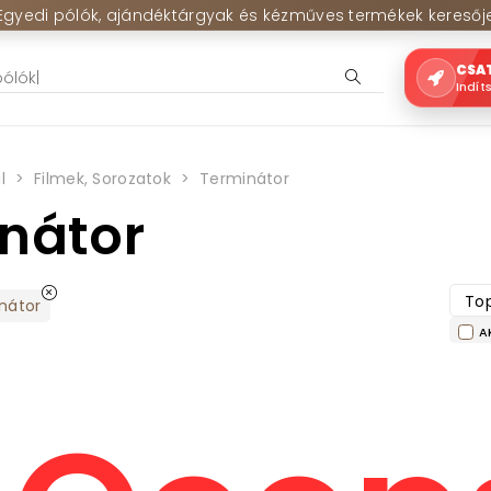
Egyedi pólók, ajándéktárgyak és kézműves termékek keresőj
CSA
Indít
l
Filmek, Sorozatok
Terminátor
nátor
Top
nátor
A