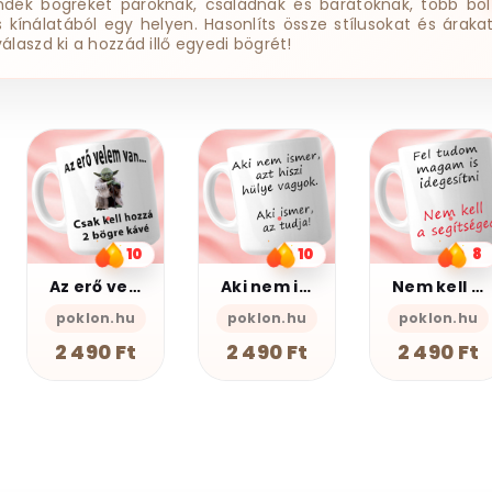
ndék bögréket pároknak, családnak és barátoknak, több bol
ss kínálatából egy helyen. Hasonlíts össze stílusokat és árakat
válaszd ki a hozzád illő egyedi bögrét!
12
Baglyos bögre
10
8
PSZ Design
Aki nem ismer Bögre
Nem kell a segítsé - Bögre
2 490 Ft
poklon.hu
poklon.hu
2 490 Ft
2 490 Ft