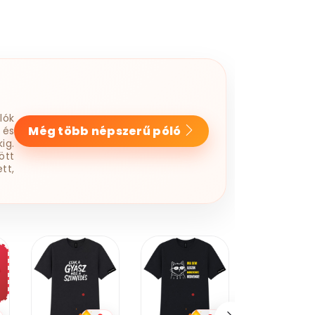
lók
Még több népszerű póló
 és
ig.
ött
tt,