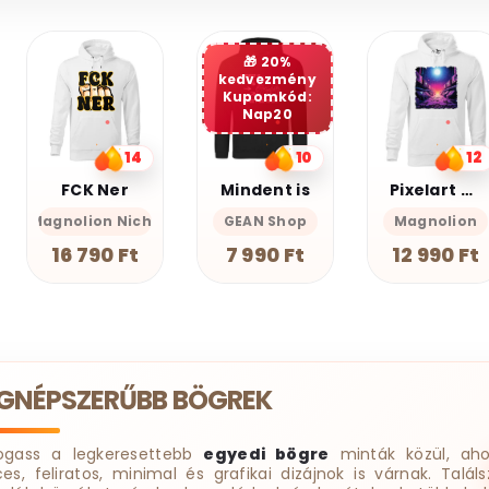
20%
kedvezmény
Kupomkód:
Nap20
10
12
10
Mindent is
Pixelart bakelit az űrben v3
Miauuunkácsy a ninja
GEAN Shop
Magnolion
Magnolion Nic
7 990 Ft
12 990 Ft
18 190 Ft
EGNÉPSZERŰBB BÖGREK
ogass a legkeresettebb
egyedi bögre
minták közül, aho
ces, feliratos, minimal és grafikai dizájnok is várnak. Találs