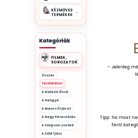
KÉZMŰVES
TERMÉKEK
Kategóriák
FILMEK,
SOROZATOK
– Jelenleg mé
N
Összes
Terminátor
A Galaxis Őrzői
A Hangya
A Mancs Őrjárat
Tipp: ha most nem
A Nagy Pénzrablás
fenti kateg
A Simpson család
A Zöld Íjász