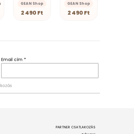
GEAN Shop
Magnolion Merch
Magnolion M
2 490 Ft
4 190 Ft
4 190 F
Email cím
*
PARTNER CSATLAKOZÁS