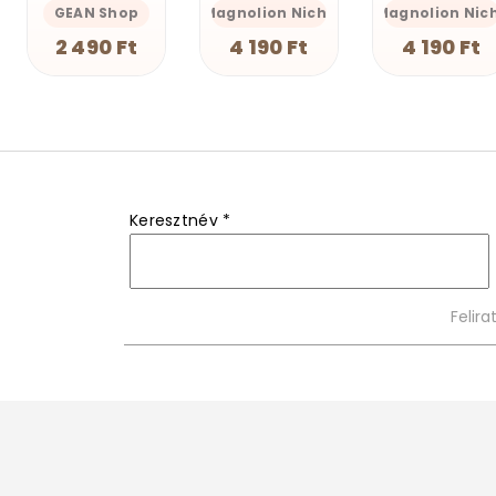
Magnolion Niche
Magnolion Niche
GEAN Shop
4 190 Ft
4 190 Ft
2 490 Ft
Keresztnév
*