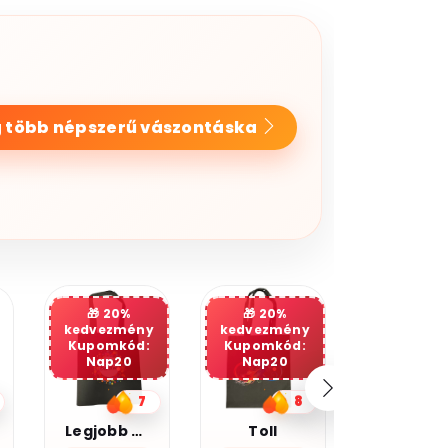
 több népszerű vászontáska
20%
kedvezmény
Kupomkód:
Nap20
8
5
Toll
Kocka cica