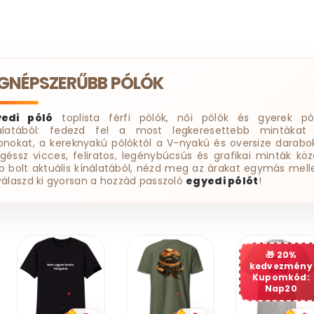
EGNÉPSZERŰBB PÓLÓK
yedi póló
toplista férfi pólók, női pólók és gyerek pó
álatából: fedezd fel a most legkeresettebb mintákat
onokat, a kereknyakú pólóktól a V-nyakú és oversize darabok
géssz vicces, feliratos, legénybúcsús és grafikai minták köz
b bolt aktuális kínálatából, nézd meg az árakat egymás melle
válaszd ki gyorsan a hozzád passzoló
egyedi pólót
!
20%
kedvezmény
Kupomkód:
Nap20