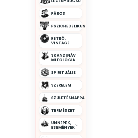
LEGÉNYBÚCSÚ
Torna
Trambulin
PÁROS
Trx
Túrázás
Úszás
Vadász
PSZICHEDELIKUS
Vitorlázás
RETRÓ,
Vízi Sportok
VINTAGE
Vízilabda
SKANDINÁV
MITOLÓGIA
SPIRITUÁLIS
SZERELEM
SZÜLETÉSNAPRA
TERMÉSZET
ÜNNEPEK,
ESEMÉNYEK