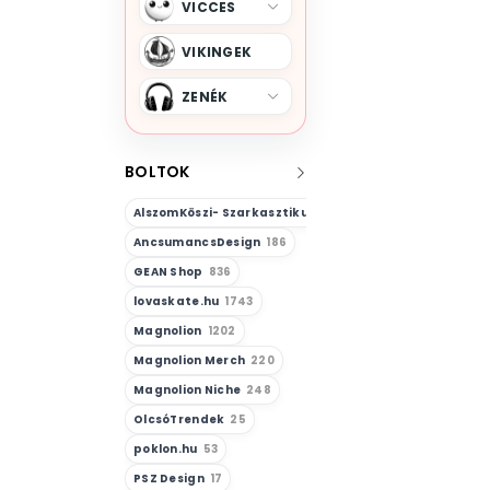
VICCES
VIKINGEK
ZENÉK
BOLTOK
AlszomKöszi- Szarkasztikus-Vicces-Önazonos
23
AncsumancsDesign
186
GEAN Shop
836
lovaskate.hu
1743
Magnolion
1202
Magnolion Merch
220
Magnolion Niche
248
OlcsóTrendek
25
poklon.hu
53
PSZ Design
17