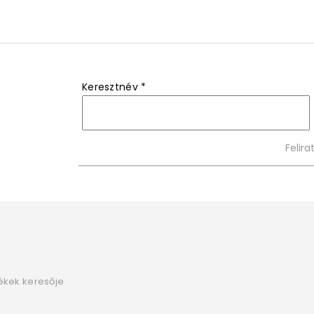
Keresztnév
*
ékek keresője