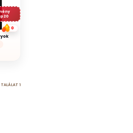
mény
ap20
0
gyok
p
t
TALÁLAT 1