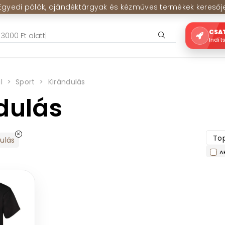
Egyedi pólók, ajándéktárgyak és kézműves termékek keresőj
CSA
Indít
l
Sport
Kirándulás
dulás
Top
dulás
A