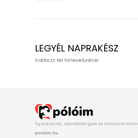
LEGYÉL NAPRAKÉSZ
Iratkozz fel hírlevelünkre!
Egyedi pólók, ajándéktárgyak és kézműves term
poloim.hu