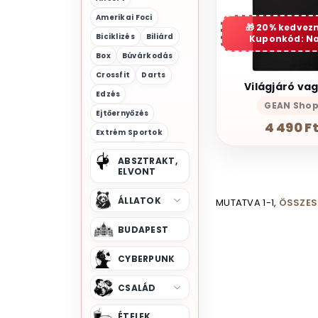
Amerikai Foci
20% kedvez
Biciklizés
Biliárd
Kuponkód: N
Box
Búvárkodás
Crossfit
Darts
Világjáró va
Edzés
GEAN Sho
Ejtőernyőzés
4 490 F
Extrém Sportok
Falmászás
Fitness
ABSZTRAKT,
Foci
ELVONT
Forma 1
Futás
Golf
ÁLLATOK
MUTATVA 1-1,
ÖSSZES 
Gördeszka
Görkorcsolya
BUDAPEST
Hegymászás
Hoki
CYBERPUNK
Íjászat
Jégkorcsolya
CSALÁD
Jégkorong
Jóga
ÉTELEK,