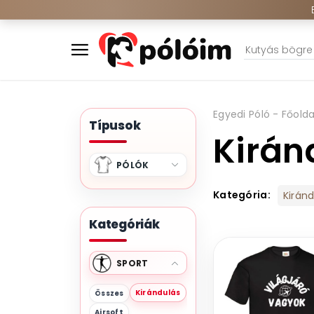
Egyedi Póló - Főolda
Típusok
Kirán
PÓLÓK
Kategória:
Kirán
Kategóriák
SPORT
Kirándulás
Összes
Airsoft