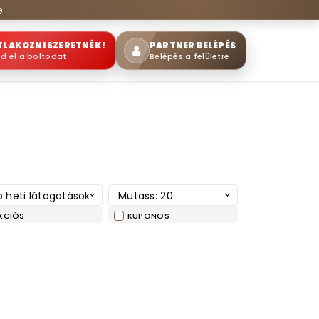
e
TLAKOZNI SZERETNÉK!
PARTNER BELÉPÉS
sd el a boltodat
Belépés a felületre
 heti látogatások
Mutass: 20
KCIÓS
KUPONOS