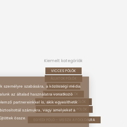
Kiemelt kategóriák
VICCES PÓLÓK
ÁLLATOK PÓLÓK
HOBBI PÓLÓK
sek személyre szabására, a közösségi média
JÁRMŰVEK PÓLÓK
alunk az általad használatra vonatkozó
FILMEK, SOROZATOK PÓLÓK
lemző partnereinkkel is, akik egyesíthetik
ABSZTRAKT, ELVONT PÓLÓK
biztosítottál számukra, vagy amelyeket a
űjtöttek össze.
EGYEDI PÓLÓ – VISSZA A FŐOLDALRA