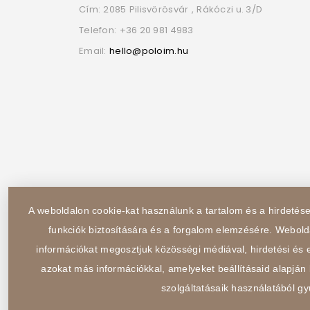
Cím:
2085
Pilisvörösvár
,
Rákóczi u. 3/D
Telefon:
+36 20 981 4983
Email:
hello@poloim.hu
A weboldalon cookie-kat használunk a tartalom és a hirdeté
funkciók biztosítására és a forgalom elemzésére. Webold
információkat megosztjuk közösségi médiával, hirdetési és e
azokat más információkkal, amelyeket beállításaid alapján 
szolgáltatásaik használatából gy